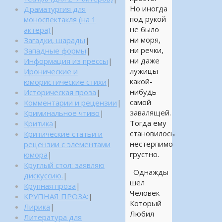
Но иногда
Драматургия для
под рукой
моноспектакля (на 1
не было
актера)
|
ни моря,
Загадки, шарады
|
ни речки,
Западные формы
|
ни даже
Информация из прессы
|
лужицы
Иронические и
какой-
юмористические стихи
|
нибудь
Историческая проза
|
самой
Комментарии и рецензии
|
завалящей.
Криминальное чтиво
|
Тогда ему
Критика
|
становилось
Критические статьи и
нестерпимо
рецензии с элементами
грустно.
юмора
|
Круглый стол: заявляю
Однажды
дискуссию.
|
шел
Крупная проза
|
Человек
КРУПНАЯ ПРОЗА:
|
Который
Лирика
|
Любил
Литература для