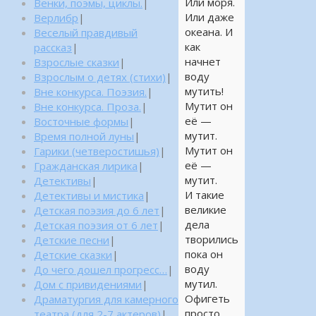
Или моря.
Венки, поэмы, циклы.
|
Или даже
Верлибр
|
океана. И
Веселый правдивый
как
рассказ
|
начнет
Взрослые сказки
|
воду
Взрослым о детях (стихи)
|
мутить!
Вне конкурса. Поэзия.
|
Мутит он
Вне конкурса. Проза.
|
её —
Восточные формы
|
мутит.
Время полной луны
|
Мутит он
Гарики (четверостишья)
|
её —
Гражданская лирика
|
мутит.
Детективы
|
И такие
Детективы и мистика
|
великие
Детская поэзия до 6 лет
|
дела
Детская поэзия от 6 лет
|
творились
Детские песни
|
пока он
Детские сказки
|
воду
До чего дошел прогресс…
|
мутил.
Дом с привидениями
|
Офигеть
Драматургия для камерного
просто.
театра (для 2-7 актеров)
|