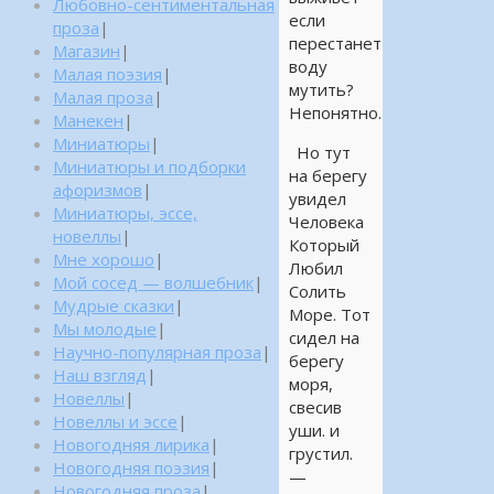
Любовно-сентиментальная
если
проза
|
перестанет
Магазин
|
воду
Малая поэзия
|
мутить?
Малая проза
|
Непонятно.
Манекен
|
Миниатюры
|
Но тут
Миниатюры и подборки
на берегу
афоризмов
|
увидел
Миниатюры, эссе,
Человека
новеллы
|
Который
Мне хорошо
|
Любил
Мой сосед — волшебник
|
Солить
Мудрые сказки
|
Море. Тот
Мы молодые
|
сидел на
Научно-популярная проза
|
берегу
Наш взгляд
|
моря,
Новеллы
|
свесив
Новеллы и эссе
|
уши. и
Новогодняя лирика
|
грустил.
Новогодняя поэзия
|
—
Новогодняя проза
|