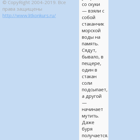
© CopyRight 2004-2019. Все
со скуки
права защищены
— взяли с
http://www.litkonkurs.ru/
собой
стаканчик
морской
воды на
память.
Сядут,
бывало, в
пещере,
один в
стакан
соли
подсыпает,
а другой
—
начинает
мутить.
Даже
буря
получается.