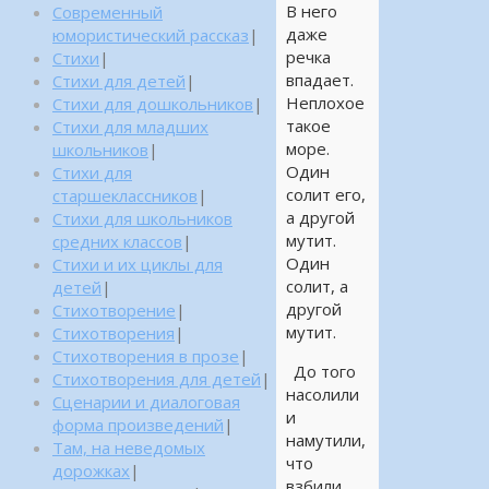
В него
Современный
даже
юмористический рассказ
|
речка
Стихи
|
впадает.
Стихи для детей
|
Неплохое
Стихи для дошкольников
|
такое
Стихи для младших
море.
школьников
|
Один
Стихи для
солит его,
старшеклассников
|
а другой
Стихи для школьников
мутит.
средних классов
|
Один
Стихи и их циклы для
солит, а
детей
|
другой
Стихотворение
|
мутит.
Стихотворения
|
Стихотворения в прозе
|
До того
Стихотворения для детей
|
насолили
Сценарии и диалоговая
и
форма произведений
|
намутили,
Там, на неведомых
что
дорожках
|
взбили