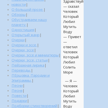
Здравствуй
новости
|
— сказал
О большой прозе.
|
Человек
Обзоры
|
Который
Обустраиваем нашу
Любил
планету.
|
Мутить
Одностишия
|
Воду
Открытый жанр
|
— Привет
Очерки
|
—
Очерки и эссе.
|
ответил
Очерки, эссе
|
Человек
Очерки, эссе и миниатюры
|
Который
Очерки, эссе, статьи
|
Любил
Пейзажная лирика
|
Солить
Переводы.
|
Море
ПЕрцовка. Пародии и
Эпиграммы.
|
— Я —
Песни
|
Человек
Песня
|
Который
Повести
|
Любил
Подарки
|
Мутить
Подборки стихотворений
|
Воду