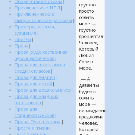
Приветствия в стихах
|
грустно
Приключения и НПЛ
|
просто
Приключенческие
солить
юмористические рассказы
|
море —
Примеры, мнения,
грустно
суждения
|
прошептал
Притчи
|
Человек,
Проза
|
Который
Проза (художественная,
Любил
публицистическая)
|
Солить
Проза для школьников
Море.
средних классов
|
Проза для Андрея
|
— А
Проза для детей
|
давай ты
Проза для дошкольников
|
будешь
Проза для младших
солить
школьников
|
море —
Проза для
неожиданно
старшеклассников
|
предложил
Проза. Путешествия.
|
Человек,
Просто о жизни
|
Который
Публицистика
|