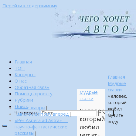
Перейти к содержимому
Главная
ТОП
Конкурсы
Главная
О нас
Мудрые
Обратная связь
сказки
Мудрые
Помощь проекту
Человек,
сказки
Рубрики
который
Поиск
Малые жанры
|
любил
Человек,
Что искать:
…много лет тому вперед
|
Поиск
мутить
который
«Per Aspera ad Astra» —
воду
любил
научно-фантастические
рассказы
|
мутить