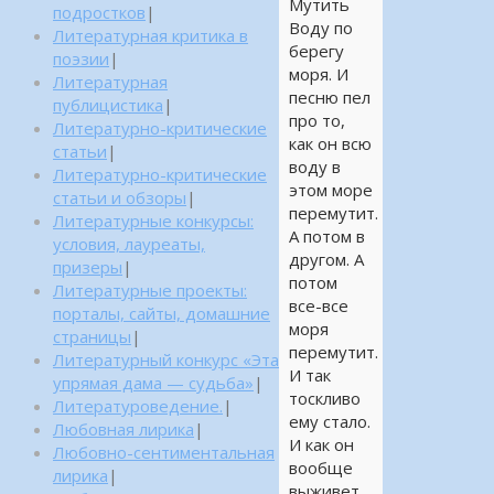
Мутить
подростков
|
Воду по
Литературная критика в
берегу
поэзии
|
моря. И
Литературная
песню пел
публицистика
|
про то,
Литературно-критические
как он всю
статьи
|
воду в
Литературно-критические
этом море
статьи и обзоры
|
перемутит.
Литературные конкурсы:
А потом в
условия, лауреаты,
другом. А
призеры
|
потом
Литературные проекты:
все-все
порталы, сайты, домашние
моря
страницы
|
перемутит.
Литературный конкурс «Эта
И так
упрямая дама — судьба»
|
тоскливо
Литературоведение.
|
ему стало.
Любовная лирика
|
И как он
Любовно-сентиментальная
вообще
лирика
|
выживет