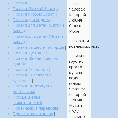
Поэзия
|
— а я —
Поэзия (Ветхий Завет)
|
Человек
Поэзия (Новый Завет)
|
Который
Поэзия для Андрея
|
Любил
Поэзия для детей (Ветхий
Солить
Завет)
|
Море
Поэзия для детей (Новый
Так они и
Завет)
|
познакомились.
Поэзия от шести и старше
|
Поэзия. Детское.
|
— а мне
Поэзия. Жизнь, смерть,
грустно
судьба.
|
просто
Поэзия. О городах
|
мутить
Поэзия. О деятелях
воду —
культуры.
|
сказал
Поэзия. Эмиграция и
Человек
ностальгия.
|
Который
Поэмы, циклы
Любил
стихотворений
|
Мутить
Поэтические переводы
|
Воду
Приветствия в прозе
|
— а мне