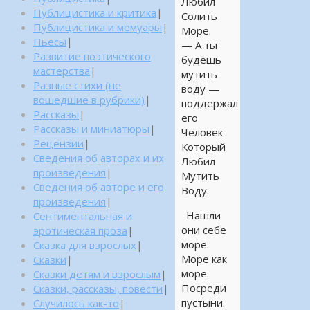
Любил
Публицистика и критика
|
Солить
Публицистика и мемуары
|
Море.
Пьесы
|
— А ты
Развитие поэтического
будешь
мастерства
|
мутить
Разные стихи (не
воду —
вошедшие в рубрики)
|
поддержал
Рассказы
|
его
Рассказы и миниатюры
|
Человек
Рецензии
|
Который
Сведения об авторах и их
Любил
произведения
|
Мутить
Сведения об авторе и его
Воду.
произведения
|
Нашли
Сентиментальная и
они себе
эротическая проза
|
море.
Сказка для взрослых
|
Море как
Сказки
|
море.
Сказки детям и взрослым
|
Посреди
Сказки, рассказы, повести
|
пустыни.
Случилось как-то
|