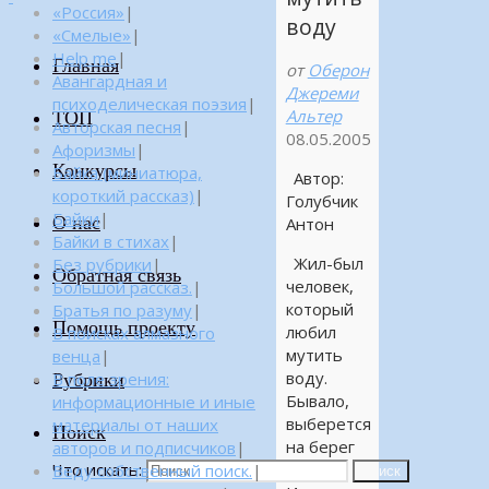
«Россия»
|
воду
«Смелые»
|
Help me
|
Главная
от
Оберон
Авангардная и
Джереми
психоделическая поэзия
|
Альтер
ТОП
Авторская песня
|
08.05.2005
Афоризмы
|
Конкурсы
Байка (миниатюра,
Автор:
короткий рассказ)
|
Голубчик
Байки
|
О нас
Антон
Байки в стихах
|
Жил-был
Без рубрики
|
Обратная связь
человек,
Большой рассказ.
|
который
Братья по разуму
|
Помощь проекту
любил
В поисках алмазного
мутить
венца
|
воду.
Рубрики
В поле зрения:
Бывало,
информационные и иные
выберется
материалы от наших
Поиск
на берег
авторов и подписчиков
|
Что искать:
речки.
Веду собственный поиск.
|
Поиск