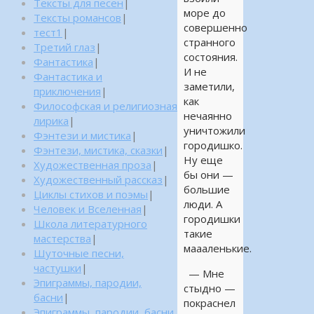
Тексты для песен
|
море до
Тексты романсов
|
совершенно
тест1
|
странного
Третий глаз
|
состояния.
Фантастика
|
И не
Фантастика и
заметили,
приключения
|
как
Философская и религиозная
нечаянно
лирика
|
уничтожили
Фэнтези и мистика
|
городишко.
Фэнтези, мистика, сказки
|
Ну еще
Художественная проза
|
бы они —
Художественный рассказ
|
большие
Циклы стихов и поэмы
|
люди. А
Человек и Вселенная
|
городишки
Школа литературного
такие
мастерства
|
маааленькие.
Шуточные песни,
частушки
|
— Мне
Эпиграммы, пародии,
стыдно —
басни
|
покраснел
Эпиграммы, пародии, басни,