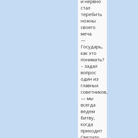
и нервно
стал
теребить
ножны
своего
меча.
—
Государь,
как это
понимать?
– задал
вопрос
один из
главных
советников,
— мы
всегда
ведем
битву,
когда
приходит
Светило.