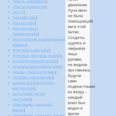
Тексты для песен
|
движения.
Тексты романсов
|
Луна явно
тест1
|
не была
Третий глаз
|
помощницей
Фантастика
|
им в этой
Фантастика и
битве.
приключения
|
Солдаты,
Философская и религиозная
щурясь и
лирика
|
закрывая
Фэнтези и мистика
|
лица
Фэнтези, мистика, сказки
|
руками,
Художественная проза
|
не видели
Художественный рассказ
|
противника,
Циклы стихов и поэмы
|
будучи
Человек и Вселенная
|
сами
Школа литературного
подвластными
мастерства
|
их взору –
Шуточные песни,
каждый
частушки
|
воин был
Эпиграммы, пародии,
виден в
басни
|
ярком
Эпиграммы, пародии, басни,