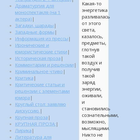
Какая-то
Драматургия для
энергетика
моноспектакля (на 1
разливалась
актера)
|
от этого
Загадки, шарады
|
света,
Западные формы
|
казалось,
Информация из прессы
|
предметы,
Иронические и
глотнув
юмористические стихи
|
такой
Историческая проза
|
воздух и
Комментарии и рецензии
|
получив
Криминальное чтиво
|
такой
Критика
|
заряд
Критические статьи и
энергии,
рецензии с элементами
оживали,
юмора
|
и
Круглый стол: заявляю
становились
дискуссию.
|
сознательными,
Крупная проза
|
возможно,
КРУПНАЯ ПРОЗА:
|
мыслящими.
Лирика
|
Никто не
Литература для