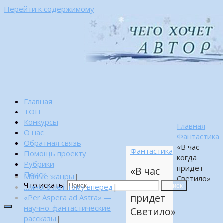
Перейти к содержимому
Главная
ТОП
Конкурсы
Главная
О нас
Фантастика
Обратная связь
«В час
Фантастика
Помощь проекту
когда
Рубрики
придет
«В час
Поиск
Малые жанры
|
Светило»
когда
Что искать:
…много лет тому вперед
|
Поиск
придет
«Per Aspera ad Astra» —
научно-фантастические
Светило»
рассказы
|