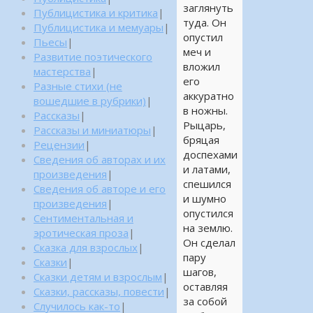
заглянуть
Публицистика и критика
|
туда. Он
Публицистика и мемуары
|
опустил
Пьесы
|
меч и
Развитие поэтического
вложил
мастерства
|
его
Разные стихи (не
аккуратно
вошедшие в рубрики)
|
в ножны.
Рассказы
|
Рыцарь,
Рассказы и миниатюры
|
бряцая
Рецензии
|
доспехами
Сведения об авторах и их
и латами,
произведения
|
спешился
Сведения об авторе и его
и шумно
произведения
|
опустился
Сентиментальная и
на землю.
эротическая проза
|
Он сделал
Сказка для взрослых
|
пару
Сказки
|
шагов,
Сказки детям и взрослым
|
оставляя
Сказки, рассказы, повести
|
за собой
Случилось как-то
|