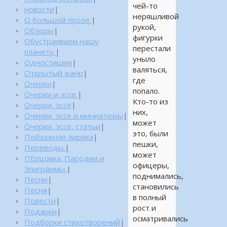
чей-то
новости
|
неряшливой
О большой прозе.
|
рукой,
Обзоры
|
фигурки
Обустраиваем нашу
перестали
планету.
|
уныло
Одностишия
|
валяться,
Открытый жанр
|
где
Очерки
|
попало.
Очерки и эссе.
|
Кто-то из
Очерки, эссе
|
них,
Очерки, эссе и миниатюры
|
может
Очерки, эссе, статьи
|
это, были
Пейзажная лирика
|
пешки,
Переводы.
|
может
ПЕрцовка. Пародии и
офицеры,
Эпиграммы.
|
поднимались,
Песни
|
становились
Песня
|
в полный
Повести
|
рост и
Подарки
|
осматривались
Подборки стихотворений
|