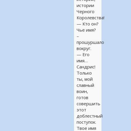
истории
Черного
Королевства!
— Кто он?
Чье имя?
–
прошуршало
вокруг.
— Его
имя…
Сандрис!
Только
ты, мой
славный
воин,
готов
совершить
этот
доблестный
поступок.
Твое имя