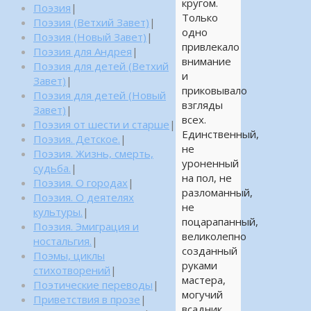
кругом.
Поэзия
|
Только
Поэзия (Ветхий Завет)
|
одно
Поэзия (Новый Завет)
|
привлекало
Поэзия для Андрея
|
внимание
Поэзия для детей (Ветхий
и
Завет)
|
приковывало
Поэзия для детей (Новый
взгляды
Завет)
|
всех.
Поэзия от шести и старше
|
Единственный,
Поэзия. Детское.
|
не
Поэзия. Жизнь, смерть,
уроненный
судьба.
|
на пол, не
Поэзия. О городах
|
разломанный,
Поэзия. О деятелях
не
культуры.
|
поцарапанный,
Поэзия. Эмиграция и
великолепно
ностальгия.
|
созданный
Поэмы, циклы
руками
стихотворений
|
мастера,
Поэтические переводы
|
могучий
Приветствия в прозе
|
всадник