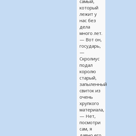
самый,
который
лежит у
нас без
дела
много лет.
— Вот он,
государь,
—
Скролиус
подал
королю
старый,
запыленный
свиток из
очень
хрупкого
материала,
— Нет,
посмотри
сам, я
давно его