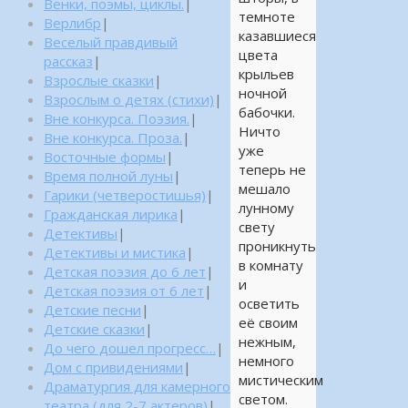
Венки, поэмы, циклы.
|
темноте
Верлибр
|
казавшиеся
Веселый правдивый
цвета
рассказ
|
крыльев
Взрослые сказки
|
ночной
Взрослым о детях (стихи)
|
бабочки.
Вне конкурса. Поэзия.
|
Ничто
Вне конкурса. Проза.
|
уже
Восточные формы
|
теперь не
Время полной луны
|
мешало
Гарики (четверостишья)
|
лунному
Гражданская лирика
|
свету
Детективы
|
проникнуть
Детективы и мистика
|
в комнату
Детская поэзия до 6 лет
|
и
Детская поэзия от 6 лет
|
осветить
Детские песни
|
её своим
Детские сказки
|
нежным,
До чего дошел прогресс…
|
немного
Дом с привидениями
|
мистическим
Драматургия для камерного
светом.
театра (для 2-7 актеров)
|