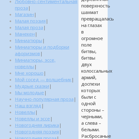
Любовно-сентиментальная
поверхность
проза
|
шахмат
Магазин
|
превращалась
Малая поэзия
|
на глазах
Малая проза
|
в
Манекен
|
огромное
Миниатюры
|
поле
Миниатюры и подборки
битвы,
афоризмов
|
битвы
Миниатюры, эссе,
двух
новеллы
|
колоссальных
Мне хорошо
|
армий,
Мой сосед — волшебник
|
доспехи
Мудрые сказки
|
которых
Мы молодые
|
были с
Научно-популярная проза
|
одной
Наш взгляд
|
стороны –
Новеллы
|
черными,
Новеллы и эссе
|
а слева –
Новогодняя лирика
|
белыми.
Новогодняя поэзия
|
Расбросаные
Новогодняя проза
|