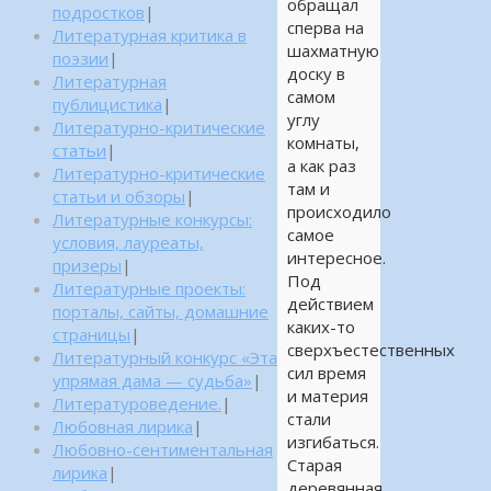
обращал
подростков
|
сперва на
Литературная критика в
шахматную
поэзии
|
доску в
Литературная
самом
публицистика
|
углу
Литературно-критические
комнаты,
статьи
|
а как раз
Литературно-критические
там и
статьи и обзоры
|
происходило
Литературные конкурсы:
самое
условия, лауреаты,
интересное.
призеры
|
Под
Литературные проекты:
действием
порталы, сайты, домашние
каких-то
страницы
|
сверхъестественных
Литературный конкурс «Эта
сил время
упрямая дама — судьба»
|
и материя
Литературоведение.
|
стали
Любовная лирика
|
изгибаться.
Любовно-сентиментальная
Старая
лирика
|
деревянная