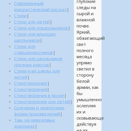
глубокие
Современный
следы на
юмористический рассказ
|
сырой и
Стихи
|
влажной
Стихи для детей
|
почве.
Стихи для дошкольников
|
Яркий,
Стихи для младших
обжигающий
школьников
|
свет
Стихи для
полного
старшеклассников
|
месяца
Стихи для школьников
упрямо
средних классов
|
светил в
Стихи и их циклы для
сторону
детей
|
белой
Стихотворение
|
армии, как
Стихотворения
|
бы
Стихотворения в прозе
|
умышленно
Стихотворения для детей
|
ослепляя
Сценарии и диалоговая
их и
форма произведений
|
сковывающе
Там, на неведомых
действуя
дорожках
|
на их