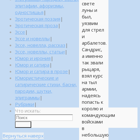
свете
эпитафии, афоризмы,
луны и
одностишья
|
был,
Эротическая поэзия
|
уязвим
Эротическая проза
|
для стрел
Эссе
|
и
Эссе и новеллы
|
арбалетов.
Эссе, новелла, рассказ
|
Сандрис,
Эссе, новеллы, статьи
|
а именно
Юмор и ирония
|
так звали
Юмор и сатира
|
рыцаря,
Юмор и сатира в прозе
|
взял курс
Юмористические и
на тыл
сатирические стихи, басни,
армии,
пародии, шутки,
надеясь
эпиграммы
|
попасть к
Рубрики
|
королю и
Что искать:
командующим
войсками
Поиск
в
небольшую
Вернуться наверх