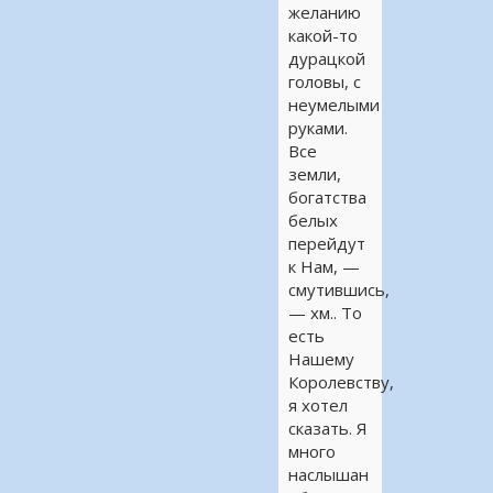
желанию
какой-то
дурацкой
головы, с
неумелыми
руками.
Все
земли,
богатства
белых
перейдут
к Нам, —
смутившись,
— хм.. То
есть
Нашему
Королевству,
я хотел
сказать. Я
много
наслышан