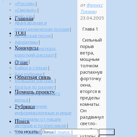
«Россия»
|
от
Феликс
«Смелые»
|
Токман
Help me
|
23.04.2005
Главная
Авангардная и
Глава 1
психоделическая поэзия
|
ТОП
Авторская песня
|
Сильный
Афоризмы
|
порыв
Конкурсы
Байка (миниатюра,
ветра,
короткий рассказ)
|
мощным
Байки
|
О нас
толчком
Байки в стихах
|
распахнув
Без рубрики
|
Обратная связь
форточку
Большой рассказ.
|
окна,
Братья по разуму
|
вторгся в
Помощь проекту
В поисках алмазного
пределы
венца
|
комнаты.
Рубрики
В поле зрения:
Он
информационные и иные
раздвинул
материалы от наших
Поиск
светло-
авторов и подписчиков
|
голубые
Что искать:
Веду собственный поиск.
|
Поиск
шторы, в