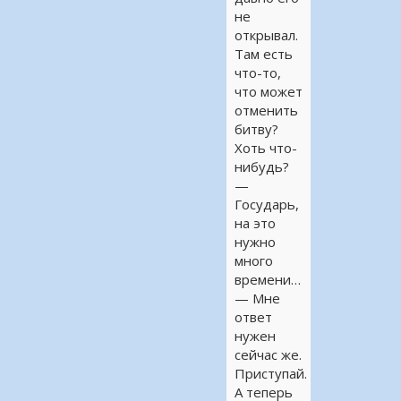
не
открывал.
Там есть
что-то,
что может
отменить
битву?
Хоть что-
нибудь?
—
Государь,
на это
нужно
много
времени…
— Мне
ответ
нужен
сейчас же.
Приступай.
А теперь