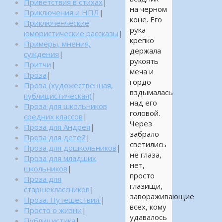
Приветствия в стихах
|
на черном
Приключения и НПЛ
|
коне. Его
Приключенческие
рука
юмористические рассказы
|
крепко
Примеры, мнения,
держала
суждения
|
рукоять
Притчи
|
меча и
Проза
|
гордо
Проза (художественная,
вздымалась
публицистическая)
|
над его
Проза для школьников
головой.
средних классов
|
Через
Проза для Андрея
|
забрало
Проза для детей
|
светились
Проза для дошкольников
|
не глаза,
Проза для младших
нет,
школьников
|
просто
Проза для
глазищи,
старшеклассников
|
завораживающие
Проза. Путешествия.
|
всех, кому
Просто о жизни
|
удавалось
Публицистика
|