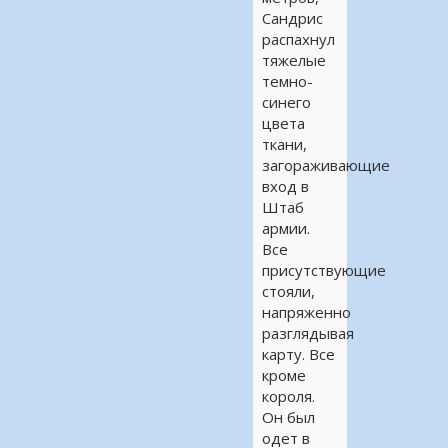
Сандрис
распахнул
тяжелые
темно-
синего
цвета
ткани,
загораживающие
вход в
Штаб
армии.
Все
присутствующие
стояли,
напряженно
разглядывая
карту. Все
кроме
короля.
Он был
одет в