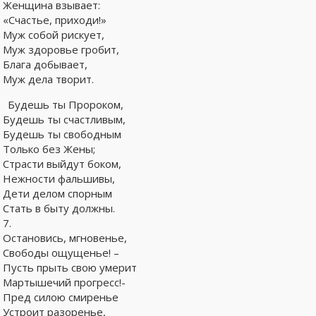
Женщина взывает:
«Счастье, приходи!»
Муж собой рискует,
Муж здоровье гробит,
Блага добывает,
Муж дела творит.
Будешь ты Пророком,
Будешь ты счастливым,
Будешь ты свободным
Только без Жены;
Страсти выйдут боком,
Нежности фальшивы,
Дети делом спорным
Стать в быту должны.
7.
Остановись, мгновенье,
Свободы ощущенье! –
Пусть прыть свою умерит
Мартышечий прогресс!-
Пред силою смиренье
Устроит разоренье,