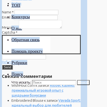
Войти
ТОП
Name
*
Конкурсы
Email
*
Message
*
О нас
Captcha
*
Обратная связь
Помощь проекту
Refresh
Рубрики
Поиск
Свежие комментарии
Что искать:
Поиск
WishHour.Com
к записи
Riobet Казино:
премиальный игровой опыт с
щедрыми бонусами
Embroidered Blouse
к записи
Vavada Sport:
идеальный выбор для любителей