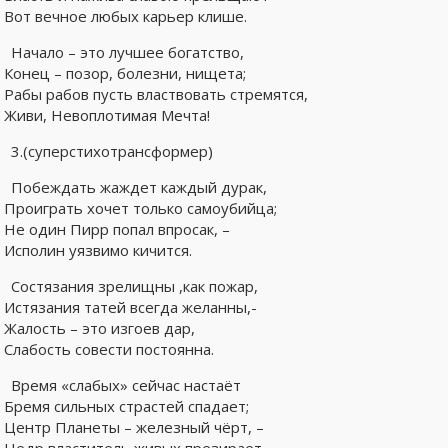
Вот вечное любых карьер клише.
Начало – это лучшее богатство,
Конец – позор, болезни, нищета;
Рабы рабов пусть властвовать стремятся,
Живи, Невоплотимая Мечта!
3.(cуперстихотрансформер)
Побеждать жаждет каждый дурак,
Проиграть хочет только самоубийца;
Не один Пирр попал впросак, –
Исполин уязвимо кичится.
Состязания зрелищны ,как пожар,
Истязания татей всегда желанны,-
Жалость – это изгоев дар,
Слабость совести постоянна.
Время «слабых» сейчас настаёт
Бремя сильных страстей спадает;
Центр Планеты – железный чёрт, –