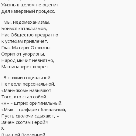
Жизнь в целом не оценит
Дел каверзный процесс.
Мы, недомеханизмы,
Боимся катаклизмов,
Нас Общество превратно
К успехам привлечёт.
Глас Матери-Отчизны
Охрип от укоризны,
Народ мычит невнятно,
Машина жрет и жрет.
В стихии социальной
Нет воли персональной,
«Маньяком» называют
Того, кто стал собой…
«Я» – штрих оригинальный,
«Мы» – трафарет банальный, –
Пусть сволочи сдыхают, –
Зачем скотам Герой?!
8.
В нашей Вселенной