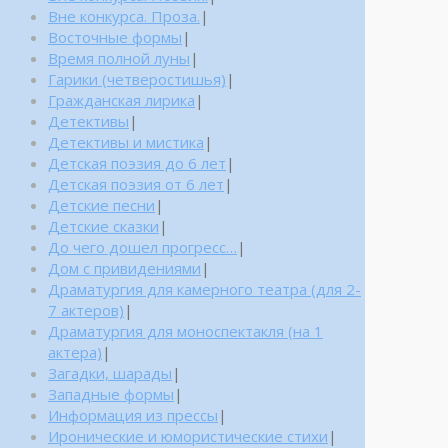
Вне конкурса. Проза.
|
Восточные формы
|
Время полной луны
|
Гарики (четверостишья)
|
Гражданская лирика
|
Детективы
|
Детективы и мистика
|
Детская поэзия до 6 лет
|
Детская поэзия от 6 лет
|
Детские песни
|
Детские сказки
|
До чего дошел прогресс…
|
Дом с привидениями
|
Драматургия для камерного театра (для 2-
7 актеров)
|
Драматургия для моноспектакля (на 1
актера)
|
Загадки, шарады
|
Западные формы
|
Информация из прессы
|
Иронические и юмористические стихи
|