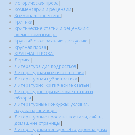
Историческая проза
|
Комментарии и рецензии
|
Криминальное чтиво
|
Критика
|
Критические статьи и рецензии с
элементами юмора
|
Круглый стол: заявляю дискуссию.
|
Крупная проза
|
КРУПНАЯ ПРОЗА:
|
Лирика
|
Литература для подростков
|
Литературная критика в поэзии
|
Литературная публицистика
|
Литературно-критические статьи
|
Литературно-критические статьи и
обзоры
|
Литературные конкурсы: условия,
лауреаты, призеры
|
Литературные проекты: порталы, сайты,
домашние страницы
|
Литературный конкурс «Эта упрямая дама