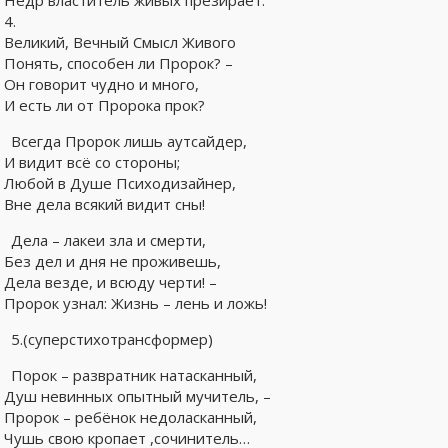
Недр властитель живых презирает.
4.
Великий, Вечный Смысл Живого
Понять, способен ли Пророк? –
Он говорит чудно и много,
И есть ли от Пророка прок?
Всегда Пророк лишь аутсайдер,
И видит всё со стороны;
Любой в Душе Психодизайнер,
Вне дела всякий видит сны!
Дела – лакеи зла и смерти,
Без дел и дня не проживешь,
Дела везде, и всюду черти! –
Пророк узнал: Жизнь – лень и ложь!
5.(суперстихотрансформер)
Порок – развратник натасканный,
Душ невинных опытный мучитель, –
Пророк – ребёнок недоласканный,
Чушь свою кропает ,сочинитель…