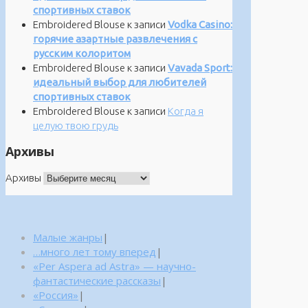
спортивных ставок
Embroidered Blouse
к записи
Vodka Casino:
горячие азартные развлечения с
русским колоритом
Embroidered Blouse
к записи
Vavada Sport:
идеальный выбор для любителей
спортивных ставок
Embroidered Blouse
к записи
Когда я
целую твою грудь
Архивы
Архивы
Малые жанры
|
…много лет тому вперед
|
«Per Aspera ad Astra» — научно-
фантастические рассказы
|
«Россия»
|