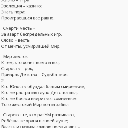
Эволюция – казино;
Знать пора:
Проиграешься всё равно…
Смерти месть –
За азарт беспредельных игр,
Слово – весть
От мечты, усмирившей Мир.
Мир жесток
К тем, кто хочет всего и вся,
Старость – рок,
Призрак Детства – Судьба твоя.
2.
Кто Юность обуздал благим смиреньем,
Кто не растратил глупо Детства пыл,
Кто не боялся ввериться сомненьям –
Того жестокий Мир почти забыл.
Стареют те, кто разУМ развивают,
Ребёнка не храня в своей душе;
Власть и нажива славою прельщают –