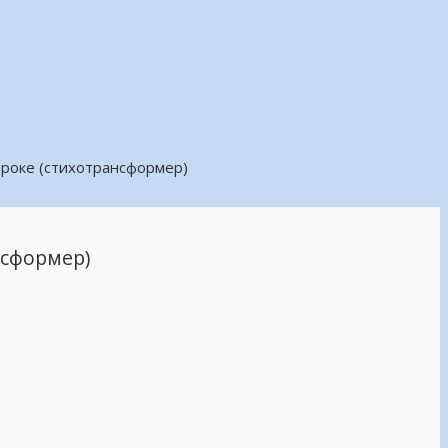
роке (стихотрансформер)
нсформер)