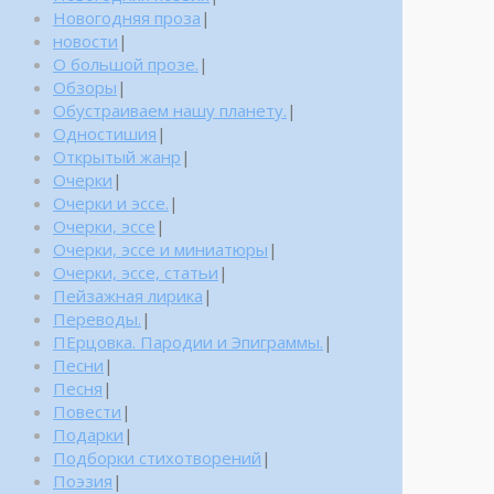
Новогодняя проза
|
новости
|
О большой прозе.
|
Обзоры
|
Обустраиваем нашу планету.
|
Одностишия
|
Открытый жанр
|
Очерки
|
Очерки и эссе.
|
Очерки, эссе
|
Очерки, эссе и миниатюры
|
Очерки, эссе, статьи
|
Пейзажная лирика
|
Переводы.
|
ПЕрцовка. Пародии и Эпиграммы.
|
Песни
|
Песня
|
Повести
|
Подарки
|
Подборки стихотворений
|
Поэзия
|