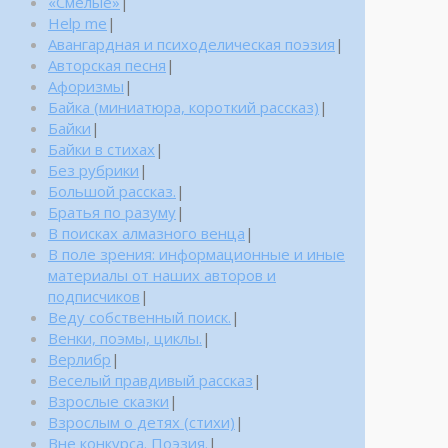
«Смелые»
|
Help me
|
Авангардная и психоделическая поэзия
|
Авторская песня
|
Афоризмы
|
Байка (миниатюра, короткий рассказ)
|
Байки
|
Байки в стихах
|
Без рубрики
|
Большой рассказ.
|
Братья по разуму
|
В поисках алмазного венца
|
В поле зрения: информационные и иные
материалы от наших авторов и
подписчиков
|
Веду собственный поиск.
|
Венки, поэмы, циклы.
|
Верлибр
|
Веселый правдивый рассказ
|
Взрослые сказки
|
Взрослым о детях (стихи)
|
Вне конкурса. Поэзия.
|