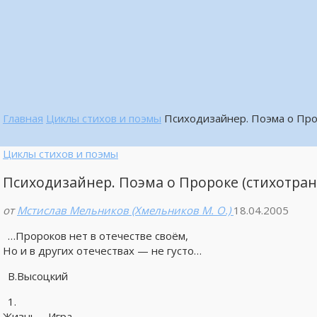
Главная
Циклы стихов и поэмы
Психодизайнер. Поэма о Про
Циклы стихов и поэмы
Психодизайнер. Поэма о Пророке (стихотра
от
Мстислав Мельников (Хмельников М. О.)
18.04.2005
…Пророков нет в отечестве своём,
Но и в других отечествах — не густо…
В.Высоцкий
1.
Жизнь – Игра