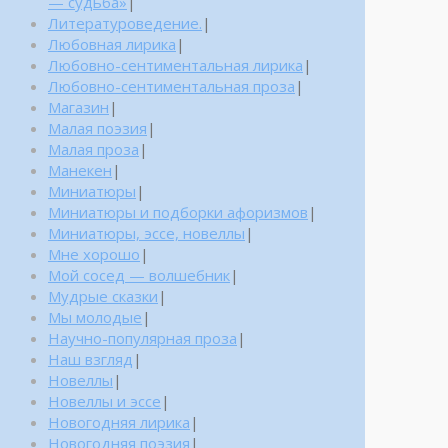
— судьба»
|
Литературоведение.
|
Любовная лирика
|
Любовно-сентиментальная лирика
|
Любовно-сентиментальная проза
|
Магазин
|
Малая поэзия
|
Малая проза
|
Манекен
|
Миниатюры
|
Миниатюры и подборки афоризмов
|
Миниатюры, эссе, новеллы
|
Мне хорошо
|
Мой сосед — волшебник
|
Мудрые сказки
|
Мы молодые
|
Научно-популярная проза
|
Наш взгляд
|
Новеллы
|
Новеллы и эссе
|
Новогодняя лирика
|
Новогодняя поэзия
|