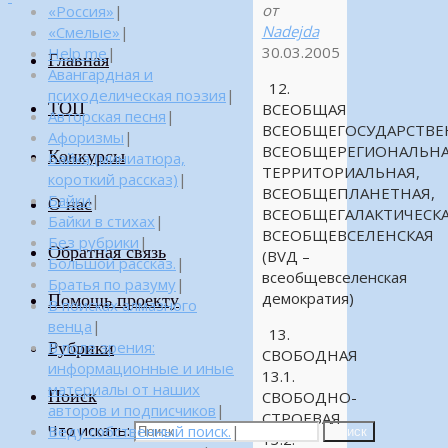
от
«Россия»
|
Nadejda
«Смелые»
|
30.03.2005
Help me
|
Главная
Авангардная и
12.
психоделическая поэзия
|
ТОП
ВСЕОБЩАЯ
Авторская песня
|
ВСЕОБЩЕГОСУДАРСТВЕ
Афоризмы
|
ВСЕОБЩЕРЕГИОНАЛЬНА
Конкурсы
Байка (миниатюра,
ТЕРРИТОРИАЛЬНАЯ,
короткий рассказ)
|
ВСЕОБЩЕПЛАНЕТНАЯ,
Байки
|
О нас
ВСЕОБЩЕГАЛАКТИЧЕСК
Байки в стихах
|
ВСЕОБЩЕВСЕЛЕНСКАЯ
Без рубрики
|
Обратная связь
(ВVД –
Большой рассказ.
|
всеобщевселенская
Братья по разуму
|
демократия)
Помощь проекту
В поисках алмазного
венца
|
13.
Рубрики
В поле зрения:
СВОБОДНАЯ
информационные и иные
13.1.
материалы от наших
Поиск
СВОБОДНО-
авторов и подписчиков
|
СТРОЕВАЯ
Что искать:
Веду собственный поиск.
|
Поиск
13.2.