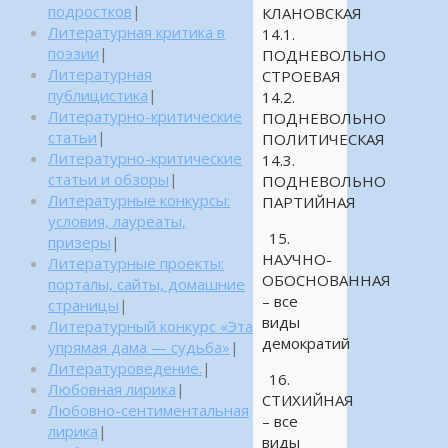
подростков
|
КЛАНОВСКАЯ
Литературная критика в
14.1.
поэзии
|
ПОДНЕВОЛЬНО
Литературная
СТРОЕВАЯ
публицистика
|
14.2.
Литературно-критические
ПОДНЕВОЛЬНО
статьи
|
ПОЛИТИЧЕСКАЯ
Литературно-критические
14.3.
статьи и обзоры
|
ПОДНЕВОЛЬНО
Литературные конкурсы:
ПАРТИЙНАЯ
условия, лауреаты,
15.
призеры
|
НАУЧНО-
Литературные проекты:
ОБОСНОВАННАЯ
порталы, сайты, домашние
– все
страницы
|
виды
Литературный конкурс «Эта
демократий
упрямая дама — судьба»
|
Литературоведение.
|
16.
Любовная лирика
|
СТИХИЙНАЯ
Любовно-сентиментальная
– все
лирика
|
виды