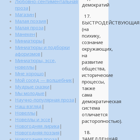
Любовно-сентиментальная
демократий
проза
|
Магазин
|
17.
Малая поэзия
|
БЫСТРОДЕЙСТВУЮЩАЯ
Малая проза
|
(на
Манекен
|
психику,
Миниатюры
|
сознание
Миниатюры и подборки
окружающих,
афоризмов
|
на
Миниатюры, эссе,
развитие
новеллы
|
общества,
Мне хорошо
|
исторические
Мой сосед — волшебник
|
процессы,
Мудрые сказки
|
также
Мы молодые
|
сама
Научно-популярная проза
|
демократическая
Наш взгляд
|
система
Новеллы
|
отличается
Новеллы и эссе
|
расторопностью).
Новогодняя лирика
|
18.
Новогодняя поэзия
|
ЗАМЕДЛЕННАЯ
Новогодняя проза
|