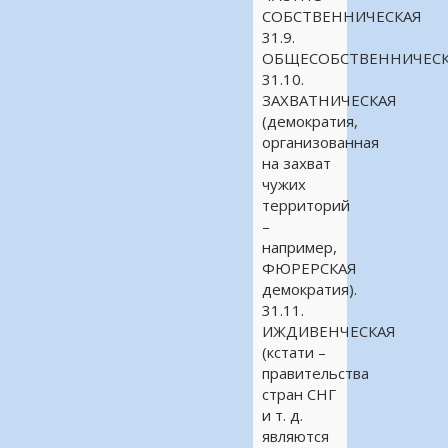
СОБСТВЕННИЧЕСКАЯ
31.9.
ОБЩЕСОБСТВЕННИЧЕСК
31.10.
ЗАХВАТНИЧЕСКАЯ
(демократия,
организованная
на захват
чужих
территорий
–
например,
ФЮРЕРСКАЯ
демократия).
31.11.
ИЖДИВЕНЧЕСКАЯ
(кстати –
правительства
стран СНГ
и т. д.
являются