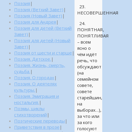
Поэзия
|
23.
Поэзия (Ветхий Завет)
|
НЕСОВЕРШЕННАЯ
Поэзия (Новый Завет)
|
Поэзия для Андрея
|
24.
Поэзия для детей (Ветхий
ПОНЯТНАЯ,
Завет)
|
ПОНЯТЛИВАЯ
Поэзия для детей (Новый
– всем
Завет)
|
ясно о
Поэзия от шести и старше
|
чём идёт
Поэзия. Детское.
|
речь, что
Поэзия. Жизнь, смерть,
обсуждают
судьба.
|
(на
Поэзия. О городах
|
семейном
Поэзия. О деятелях
совете,
культуры.
|
совете
Поэзия. Эмиграция и
старейшин,
ностальгия.
|
на
Поэмы, циклы
выборах…),
стихотворений
|
за что или
Поэтические переводы
|
за кого
Приветствия в прозе
|
голосуют