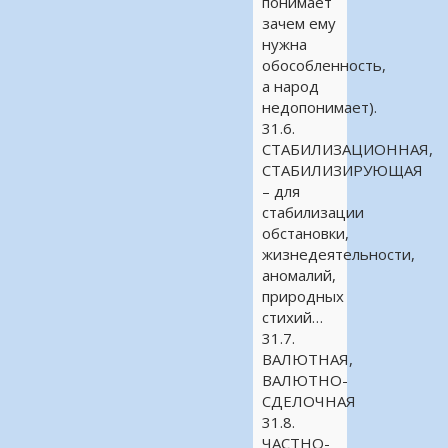
понимает
зачем ему
нужна
обособленность,
а народ
недопонимает).
31.6.
СТАБИЛИЗАЦИОННАЯ,
СТАБИЛИЗИРУЮЩАЯ
– для
стабилизации
обстановки,
жизнедеятельности,
аномалий,
природных
стихий…
31.7.
ВАЛЮТНАЯ,
ВАЛЮТНО-
СДЕЛОЧНАЯ
31.8.
ЧАСТНО-