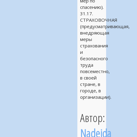
мер по
спасению).
31.17.
СТРАХОВОЧНАЯ
(предусматривающая,
внедряющая
меры
страхования
и
безопасного
труда
повсеместно,
в своей
стране, в
городе, в
организации).
Автор:
Nadejda