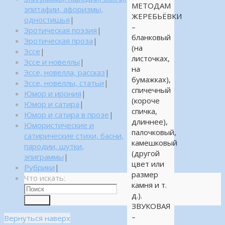
МЕТОДАМ
эпитафии, афоризмы,
ЖЕРЕБЬЁВКИ
одностишья
|
–
Эротическая поэзия
|
бланковый
Эротическая проза
|
(на
Эссе
|
листочках,
Эссе и новеллы
|
на
Эссе, новелла, рассказ
|
бумажках),
Эссе, новеллы, статьи
|
спичечный
Юмор и ирония
|
(короче
Юмор и сатира
|
спичка,
Юмор и сатира в прозе
|
длиннее),
Юмористические и
палочковый,
сатирические стихи, басни,
камешковый
пародии, шутки,
(другой
эпиграммы
|
цвет или
Рубрики
|
размер
Что искать:
камня и т.
д.).
Поиск
ЗВУКОВАЯ
–
Вернуться наверх