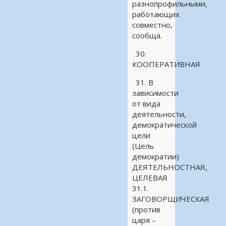
разнопрофильными,
работающих
совместно,
сообща.
30.
КООПЕРАТИВНАЯ
31. В
зависимости
от вида
деятельности,
демократической
цели
(Цель
демократии)
ДЕЯТЕЛЬНОСТНАЯ,
ЦЕЛЕВАЯ
31.1.
ЗАГОВОРЩИЧЕСКАЯ
(против
царя –