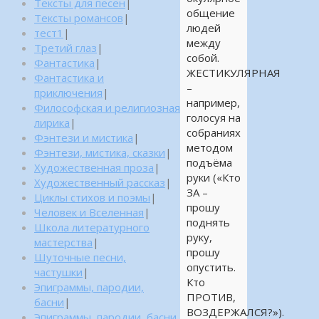
Тексты для песен
|
общение
Тексты романсов
|
людей
тест1
|
между
Третий глаз
|
собой.
Фантастика
|
ЖЕСТИКУЛЯРНАЯ
Фантастика и
–
приключения
|
например,
Философская и религиозная
голосуя на
лирика
|
собраниях
Фэнтези и мистика
|
методом
Фэнтези, мистика, сказки
|
подъёма
Художественная проза
|
руки («Кто
Художественный рассказ
|
ЗА –
Циклы стихов и поэмы
|
прошу
Человек и Вселенная
|
поднять
Школа литературного
руку,
мастерства
|
прошу
Шуточные песни,
опустить.
частушки
|
Кто
Эпиграммы, пародии,
ПРОТИВ,
басни
|
ВОЗДЕРЖАЛСЯ?»).
Эпиграммы, пародии, басни,