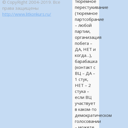
тюремное
© CopyRight 2004-2019. Все
перестукивание
права защищены
(тюремное
http://www.litkonkurs.ru/
партсобрание
– любой
партии,
организация
побега –
ДА, НЕТ и
когда…),
барабашка
(контакт с
ВЦ – ДА –
1 стук,
НЕТ – 2
стука –
если ВЦ
участвует
в каком-то
демократическом
голосовании
– можете