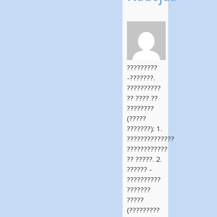
?????????
-???????.
??????????
?? ???? ??
????????
(?????
???????): 1.
??????????????
????????????
?? ?????. 2.
?????? -
??????????
???????
?????
(?????????