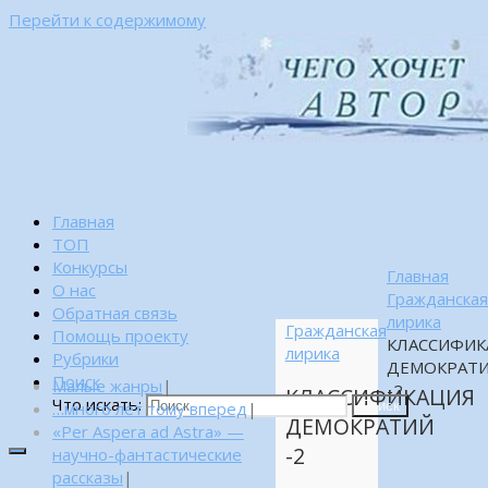
Перейти к содержимому
Главная
ТОП
Конкурсы
Главная
О нас
Гражданска
Обратная связь
лирика
Гражданская
Помощь проекту
КЛАССИФИК
лирика
Рубрики
ДЕМОКРАТ
Поиск
Малые жанры
|
-2
КЛАССИФИКАЦИЯ
Что искать:
…много лет тому вперед
|
Поиск
ДЕМОКРАТИЙ
«Per Aspera ad Astra» —
-2
научно-фантастические
рассказы
|