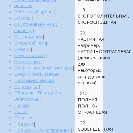
новости
|
19.
О большой прозе.
|
СКОРОПОЛИТЕЛЬНАЯ,
Обзоры
|
СКОРОСПЕШНАЯ
Обустраиваем нашу
планету.
|
20.
Одностишия
|
ЧАСТИЧНАЯ
Открытый жанр
|
например,
Очерки
|
ЧАСТИЧНООТРАСЛЕВАЯ
Очерки и эссе.
|
(демократична
Очерки, эссе
|
для
Очерки, эссе и миниатюры
|
некоторых
Очерки, эссе, статьи
|
сотрудников
Пейзажная лирика
|
отрасли).
Переводы.
|
ПЕрцовка. Пародии и
21.
Эпиграммы.
|
ПОЛНАЯ
Песни
|
ПОЛНО-
Песня
|
ОТРАСЛЕВАЯ
Повести
|
22.
Подарки
|
СОВЕРШЕННАЯ
Подборки стихотворений
|