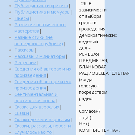
26. В
Публицистика и критика
|
зависимости
Публицистика и мемуары
|
от выбора
Пьесы
|
средств
Развитие поэтического
проведения
мастерства
|
демократических
Разные стихи (не
ведений
вошедшие в рубрики)
|
дел –
Рассказы
|
РЕЧЕВАЯ
Рассказы и миниатюры
|
ПРЕДМЕТАЯ,
Рецензии
|
БЛАНКОВАЯ
Сведения об авторах и их
РАДИОВЕЩАТЕЛЬНАЯ
произведения
|
(когда
Сведения об авторе и его
голосуют
произведения
|
посредством
Сентиментальная и
радио
эротическая проза
|
–
Сказка для взрослых
|
Согласен?
Сказки
|
– Да (–
Сказки детям и взрослым
|
Нет).
Сказки, рассказы, повести
|
КОМПЬЮТЕРНАЯ,
Случилось как-то
|