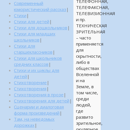
ТЕЛЕФОННАЯ,
Современный
ТЕЛЕФАКСНАЯ,
юмористический рассказ
|
ТЕЛЕВИЗИОННАЯ
Стихи
|
и пр.
Стихи для детей
|
ТЕХНИЧЕСКАЯ
Стихи для дошкольников
|
ЗРИТЕЛЬНАЯ
Стихи для младших
– часто
школьников
|
применяется
Стихи для
для
старшеклассников
|
скрытности,
Стихи для школьников
либо в
средних классов
|
обществах
Стихи и их циклы для
Вселенной
детей
|
и на
Стихотворение
|
Земле, в
Стихотворения
|
том числе,
Стихотворения в прозе
|
среди
Стихотворения для детей
|
людей,
Сценарии и диалоговая
где
форма произведений
|
развито
Там, на неведомых
зрительное,
дорожках
|
окулярное