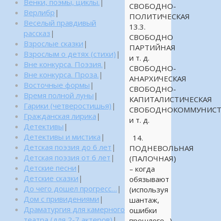
Венки, поэмы, циклы.
|
СВОБОДНО-
Верлибр
|
ПОЛИТИЧЕСКАЯ
Веселый правдивый
13.3.
рассказ
|
СВОБОДНО
Взрослые сказки
|
ПАРТИЙНАЯ
Взрослым о детях (стихи)
|
и т. д.
Вне конкурса. Поэзия.
|
СВОБОДНО-
Вне конкурса. Проза.
|
АНАРХИЧЕСКАЯ
Восточные формы
|
СВОБОДНО-
Время полной луны
|
КАПИТАЛИСТИЧЕСКАЯ
Гарики (четверостишья)
|
СВОБОДНОКОММУНИСТ
Гражданская лирика
|
и т. д.
Детективы
|
Детективы и мистика
|
14.
Детская поэзия до 6 лет
|
ПОДНЕВОЛЬНАЯ
Детская поэзия от 6 лет
|
(ПАЛОЧНАЯ)
Детские песни
|
– когда
Детские сказки
|
обязывают
До чего дошел прогресс…
|
(используя
Дом с привидениями
|
шантаж,
Драматургия для камерного
ошибки
театра (для 2-7 актеров)
|
прошлого…)