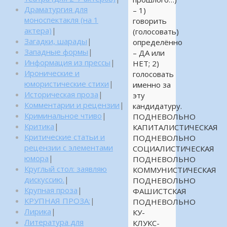
Драматургия для
– 1)
моноспектакля (на 1
говорить
актера)
|
(голосовать)
Загадки, шарады
|
определённо
Западные формы
|
– ДА или
Информация из прессы
|
НЕТ; 2)
Иронические и
голосовать
юмористические стихи
|
именно за
Историческая проза
|
эту
Комментарии и рецензии
|
кандидатуру.
Криминальное чтиво
|
ПОДНЕВОЛЬНО
Критика
|
КАПИТАЛИСТИЧЕСКАЯ
Критические статьи и
ПОДНЕВОЛЬНО
рецензии с элементами
СОЦИАЛИСТИЧЕСКАЯ
юмора
|
ПОДНЕВОЛЬНО
Круглый стол: заявляю
КОММУНИСТИЧЕСКАЯ
дискуссию.
|
ПОДНЕВОЛЬНО
Крупная проза
|
ФАШИСТСКАЯ
КРУПНАЯ ПРОЗА:
|
ПОДНЕВОЛЬНО
Лирика
|
КУ-
Литература для
КЛУКС-