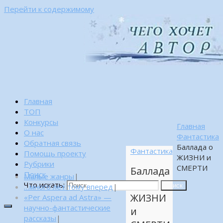
Перейти к содержимому
Главная
ТОП
Конкурсы
Главная
О нас
Фантастика
Обратная связь
Баллада о
Фантастика
Помощь проекту
ЖИЗНИ и
Рубрики
СМЕРТИ
Баллада
Поиск
Малые жанры
|
о
Что искать:
…много лет тому вперед
|
Поиск
ЖИЗНИ
«Per Aspera ad Astra» —
научно-фантастические
и
рассказы
|