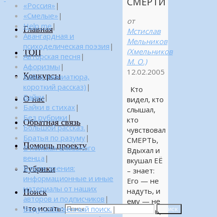
СМЕРТИ
«Россия»
|
«Смелые»
|
от
Help me
|
Главная
Мстислав
Авангардная и
Мельников
психоделическая поэзия
|
(Хмельников
ТОП
Авторская песня
|
М. О.)
Афоризмы
|
12.02.2005
Конкурсы
Байка (миниатюра,
короткий рассказ)
|
Кто
Байки
|
О нас
видел, кто
Байки в стихах
|
слышал,
Без рубрики
|
кто
Обратная связь
Большой рассказ.
|
чувствовал
Братья по разуму
|
СМЕРТЬ,
Помощь проекту
В поисках алмазного
Вдыхал и
венца
|
вкушал ЕЁ
Рубрики
В поле зрения:
– знает:
информационные и иные
Его — не
материалы от наших
надуть, и
Поиск
авторов и подписчиков
|
ему — не
Что искать:
Веду собственный поиск.
|
Поиск
взлететь,