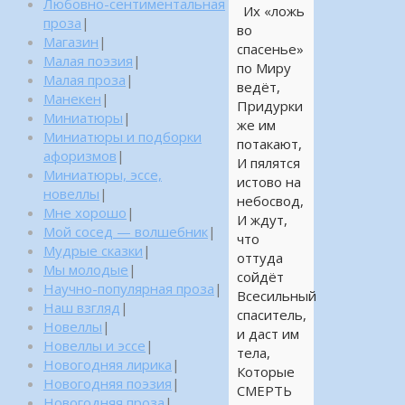
Любовно-сентиментальная
Их «ложь
проза
|
во
Магазин
|
спасенье»
Малая поэзия
|
по Миру
Малая проза
|
ведёт,
Манекен
|
Придурки
Миниатюры
|
же им
Миниатюры и подборки
потакают,
афоризмов
|
И пялятся
Миниатюры, эссе,
истово на
новеллы
|
небосвод,
Мне хорошо
|
И ждут,
Мой сосед — волшебник
|
что
Мудрые сказки
|
оттуда
Мы молодые
|
сойдёт
Научно-популярная проза
|
Всесильный
Наш взгляд
|
спаситель,
Новеллы
|
и даст им
Новеллы и эссе
|
тела,
Новогодняя лирика
|
Которые
Новогодняя поэзия
|
СМЕРТЬ
Новогодняя проза
|