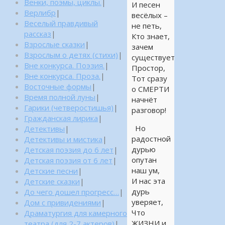
Венки, поэмы, циклы.
|
И песен
Верлибр
|
весёлых –
Веселый правдивый
не петь,
рассказ
|
Кто знает,
Взрослые сказки
|
зачем
Взрослым о детях (стихи)
|
существует
Вне конкурса. Поэзия.
|
Простор,
Вне конкурса. Проза.
|
Тот сразу
Восточные формы
|
о СМЕРТИ
Время полной луны
|
начнёт
Гарики (четверостишья)
|
разговор!
Гражданская лирика
|
Но
Детективы
|
радостной
Детективы и мистика
|
дурью
Детская поэзия до 6 лет
|
опутан
Детская поэзия от 6 лет
|
наш ум,
Детские песни
|
И нас эта
Детские сказки
|
дурь
До чего дошел прогресс…
|
уверяет,
Дом с привидениями
|
Что
Драматургия для камерного
ЖИЗНИ и
театра (для 2-7 актеров)
|