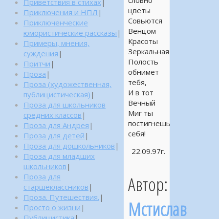
словно
Приветствия в стихах
|
цветы
Приключения и НПЛ
|
Совьются
Приключенческие
Венцом
юмористические рассказы
|
Красоты
Примеры, мнения,
Зеркальная
суждения
|
Полость
Притчи
|
обнимет
Проза
|
тебя,
Проза (художественная,
И в тот
публицистическая)
|
Вечный
Проза для школьников
Миг ты
средних классов
|
постигнешь
Проза для Андрея
|
себя!
Проза для детей
|
Проза для дошкольников
|
22.09.97г.
Проза для младших
школьников
|
Проза для
Автор:
старшеклассников
|
Проза. Путешествия.
|
Мстислав
Просто о жизни
|
Публицистика
|