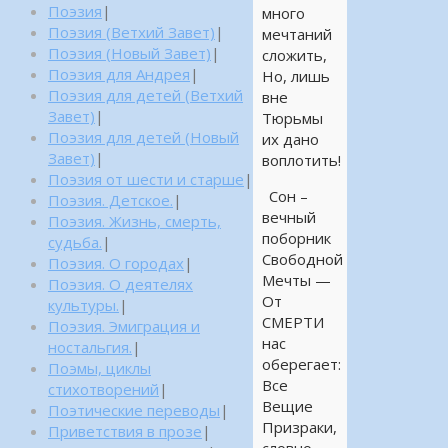
Поэзия
|
много
Поэзия (Ветхий Завет)
|
мечтаний
Поэзия (Новый Завет)
|
сложить,
Поэзия для Андрея
|
Но, лишь
Поэзия для детей (Ветхий
вне
Завет)
|
Тюрьмы
Поэзия для детей (Новый
их дано
Завет)
|
воплотить!
Поэзия от шести и старше
|
Сон –
Поэзия. Детское.
|
вечный
Поэзия. Жизнь, смерть,
поборник
судьба.
|
Свободной
Поэзия. О городах
|
Мечты —
Поэзия. О деятелях
От
культуры.
|
СМЕРТИ
Поэзия. Эмиграция и
нас
ностальгия.
|
оберегает:
Поэмы, циклы
Все
стихотворений
|
Вещие
Поэтические переводы
|
Призраки,
Приветствия в прозе
|