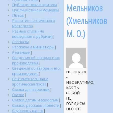
Мельников
Публицистика и критика
|
Публицистика и мемуары
|
Пьесы
|
(Хмельников
Развитие поэтического
мастерства
|
М. О.)
Разные стихи (не
вошедшие в рубрики)
|
Рассказы
|
Рассказы и миниатюры
|
Рецензии
|
Сведения об авторах и их
произведения
|
Сведения об авторе и его
ПРОШЛОЕ
произведения
|
-
Сентиментальная и
НЕОБРАТИМО,
эротическая проза
|
КАК ТЫ
Сказка для взрослых
|
СОБОЙ
Сказки
|
НЕ
Сказки детям и взрослым
|
ГОРДИСЬ!-
Сказки, рассказы, повести
|
НО ВСЁ
Случилось как-то
|