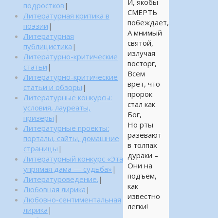
И, якобы
подростков
|
СМЕРТЬ
Литературная критика в
побеждает,
поэзии
|
А мнимый
Литературная
святой,
публицистика
|
излучая
Литературно-критические
восторг,
статьи
|
Всем
Литературно-критические
врёт, что
статьи и обзоры
|
пророк
Литературные конкурсы:
стал как
условия, лауреаты,
Бог,
призеры
|
Но рты
Литературные проекты:
разевают
порталы, сайты, домашние
в толпах
страницы
|
дураки –
Литературный конкурс «Эта
Они на
упрямая дама — судьба»
|
подъём,
Литературоведение.
|
как
Любовная лирика
|
известно
Любовно-сентиментальная
легки!
лирика
|