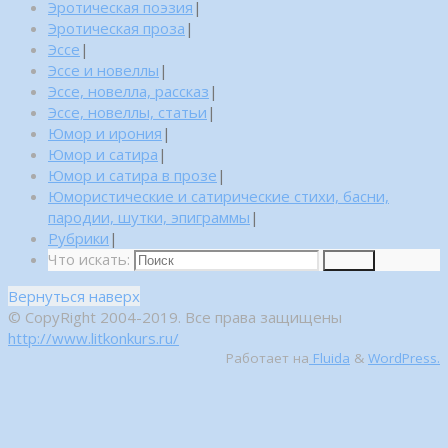
Эротическая поэзия
|
Эротическая проза
|
Эссе
|
Эссе и новеллы
|
Эссе, новелла, рассказ
|
Эссе, новеллы, статьи
|
Юмор и ирония
|
Юмор и сатира
|
Юмор и сатира в прозе
|
Юмористические и сатирические стихи, басни,
пародии, шутки, эпиграммы
|
Рубрики
|
Что искать:
Поиск
Вернуться наверх
© CopyRight 2004-2019. Все права защищены
http://www.litkonkurs.ru/
Работает на
Fluida
&
WordPress.