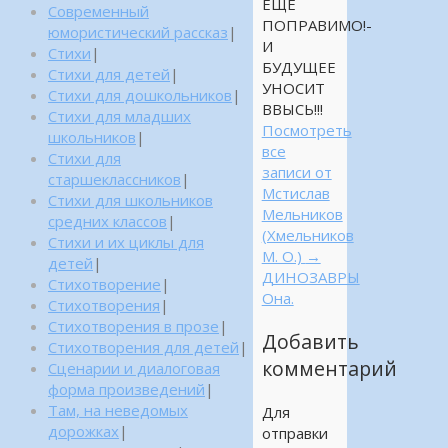
ЕЩЁ
Современный
ПОПРАВИМО!-
юмористический рассказ
|
И
Стихи
|
БУДУЩЕЕ
Стихи для детей
|
УНОСИТ
Стихи для дошкольников
|
ВВЫСЬ!!!
Стихи для младших
Посмотреть
школьников
|
все
Стихи для
записи от
старшеклассников
|
Мстислав
Стихи для школьников
Мельников
средних классов
|
(Хмельников
Стихи и их циклы для
М. О.)
→
детей
|
ДИНОЗАВРЫ
Стихотворение
|
Она.
Стихотворения
|
Стихотворения в прозе
|
Добавить
Стихотворения для детей
|
комментарий
Сценарии и диалоговая
форма произведений
|
Там, на неведомых
Для
дорожках
|
отправки