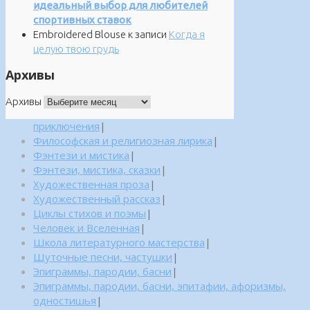
идеальный выбор для любителей
спортивных ставок
Embroidered Blouse
к записи
Когда я
целую твою грудь
Архивы
Архивы
приключения
|
Философская и религиозная лирика
|
Фэнтези и мистика
|
Фэнтези, мистика, сказки
|
Художественная проза
|
Художественный рассказ
|
Циклы стихов и поэмы
|
Человек и Вселенная
|
Школа литературного мастерства
|
Шуточные песни, частушки
|
Эпиграммы, пародии, басни
|
Эпиграммы, пародии, басни, эпитафии, афоризмы,
одностишья
|