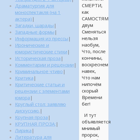
СМЕРТИ,
Драматургия для
как
моноспектакля (на 1
САМОСТЯМ
актера)
|
двум
Загадки, шарады
|
Сменяться
Западные формы
|
нельзя
Информация из прессы
|
наобум,
Иронические и
Что, после
юмористические стихи
|
кончины,
Историческая проза
|
воскреснем
Комментарии и рецензии
|
навек,
Криминальное чтиво
|
Что нам
Критика
|
нипочём
Критические статьи и
скорый
рецензии с элементами
Времени
юмора
|
бег!
Круглый стол: заявляю
дискуссию.
|
И тут
Крупная проза
|
объявляется
КРУПНАЯ ПРОЗА:
|
мнимый
Лирика
|
пророк,
Литература для