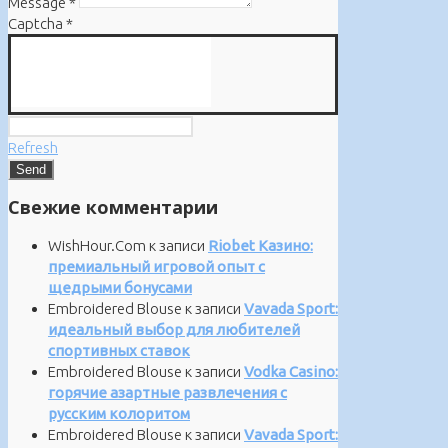
Message
*
Captcha
*
Refresh
Свежие комментарии
WishHour.Com
к записи
Riobet Казино:
премиальный игровой опыт с
щедрыми бонусами
Embroidered Blouse
к записи
Vavada Sport:
идеальный выбор для любителей
спортивных ставок
Embroidered Blouse
к записи
Vodka Casino:
горячие азартные развлечения с
русским колоритом
Embroidered Blouse
к записи
Vavada Sport: