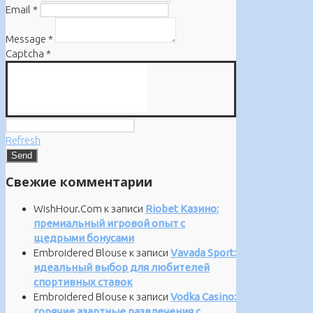
Email
*
Message
*
Captcha
*
Refresh
Свежие комментарии
WishHour.Com
к записи
Riobet Казино:
премиальный игровой опыт с
щедрыми бонусами
Embroidered Blouse
к записи
Vavada Sport:
идеальный выбор для любителей
спортивных ставок
Embroidered Blouse
к записи
Vodka Casino:
горячие азартные развлечения с