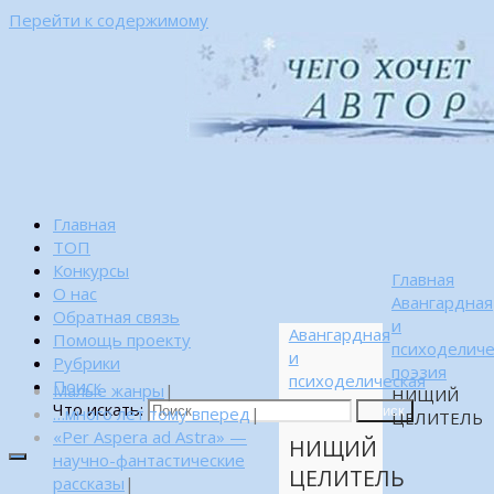
Перейти к содержимому
Главная
ТОП
Конкурсы
Главная
О нас
Авангардная
Обратная связь
и
Авангардная
Помощь проекту
психоделиче
и
Рубрики
поэзия
психоделическая
Поиск
Малые жанры
|
НИЩИЙ
поэзия
Что искать:
…много лет тому вперед
|
Поиск
ЦЕЛИТЕЛЬ
«Per Aspera ad Astra» —
НИЩИЙ
научно-фантастические
ЦЕЛИТЕЛЬ
рассказы
|