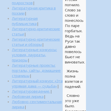
подростков
|
погнило.
Литературная критика в
Слово за
поэзии
|
слово и
Литературная
понеслось
публицистика
|
По паре
Литературно-критические
горбатых.
статьи
|
Ведь на
Литературно-критические
Руси так
статьи и обзоры
|
давно
Литературные конкурсы:
повелось
условия, лауреаты,
Бьют не
призеры
|
виноватых.
Литературные проекты:
порталы, сайты, домашние
Жизнь
страницы
|
полна
Литературный конкурс «Эта
взлетов и
упрямая дама — судьба»
|
падений.
Литературоведение.
|
Словно
Любовная лирика
|
это уже
Любовно-сентиментальная
было.
лирика
|