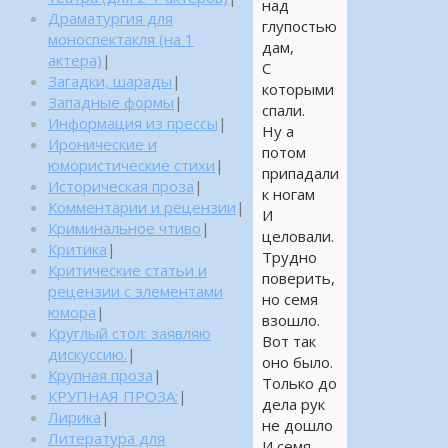
над
Драматургия для
глупостью
моноспектакля (на 1
дам,
актера)
|
С
Загадки, шарады
|
которыми
Западные формы
|
спали.
Информация из прессы
|
Ну а
Иронические и
потом
юмористические стихи
|
припадали
Историческая проза
|
к ногам
Комментарии и рецензии
|
И
Криминальное чтиво
|
целовали.
Критика
|
Трудно
Критические статьи и
поверить,
рецензии с элементами
но семя
юмора
|
взошло.
Круглый стол: заявляю
Вот так
дискуссию.
|
оно было.
Крупная проза
|
Только до
КРУПНАЯ ПРОЗА:
|
дела рук
Лирика
|
не дошло
Литература для
И семя