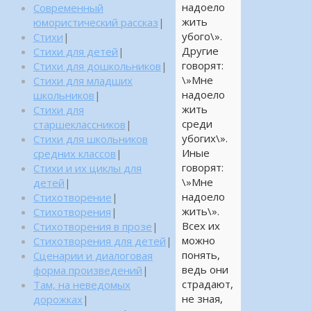
надоело
Современный
жить
юмористический рассказ
|
убого\».
Стихи
|
Другие
Стихи для детей
|
говорят:
Стихи для дошкольников
|
\»Мне
Стихи для младших
надоело
школьников
|
жить
Стихи для
среди
старшеклассников
|
убогих\».
Стихи для школьников
Иные
средних классов
|
говорят:
Стихи и их циклы для
\»Мне
детей
|
надоело
Стихотворение
|
жить\».
Стихотворения
|
Всех их
Стихотворения в прозе
|
можно
Стихотворения для детей
|
понять,
Сценарии и диалоговая
ведь они
форма произведений
|
страдают,
Там, на неведомых
не зная,
дорожках
|