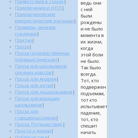
Приветствия в стихах
|
ведь они
Приключения и НПЛ
|
с ней
Приключенческие
были
юмористические рассказы
|
рождены
Примеры, мнения,
и не было
суждения
|
момента в
Притчи
|
их жизни,
Проза
|
когда
Проза (художественная,
этой боли
публицистическая)
|
не было.
Проза для школьников
Так было
средних классов
|
всегда.
Проза для Андрея
|
Тот, кто
Проза для детей
|
подвержен
Проза для дошкольников
|
подъемам,
Проза для младших
тот кто
школьников
|
испытывает
Проза для
падение,
старшеклассников
|
тот, кто
Проза. Путешествия.
|
спешит
Просто о жизни
|
начать
Публицистика
|