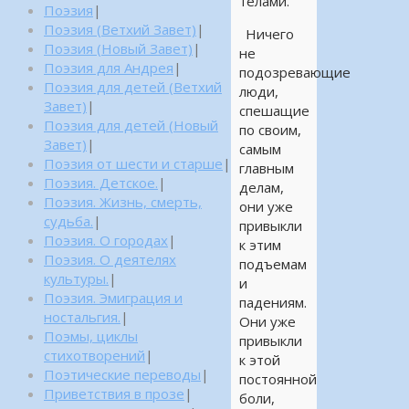
телами.
Поэзия
|
Поэзия (Ветхий Завет)
|
Ничего
Поэзия (Новый Завет)
|
не
Поэзия для Андрея
|
подозревающие
Поэзия для детей (Ветхий
люди,
Завет)
|
спешащие
Поэзия для детей (Новый
по своим,
Завет)
|
самым
Поэзия от шести и старше
|
главным
Поэзия. Детское.
|
делам,
Поэзия. Жизнь, смерть,
они уже
судьба.
|
привыкли
Поэзия. О городах
|
к этим
Поэзия. О деятелях
подъемам
культуры.
|
и
Поэзия. Эмиграция и
падениям.
ностальгия.
|
Они уже
Поэмы, циклы
привыкли
стихотворений
|
к этой
Поэтические переводы
|
постоянной
Приветствия в прозе
|
боли,