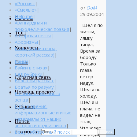
«Россия»
|
от
OoM
«Смелые»
|
29.09.2004
Help me
|
Главная
Авангардная и
Шел я по
психоделическая поэзия
|
жизни,
ТОП
Авторская песня
|
лямку
Афоризмы
|
тянул,
Конкурсы
Байка (миниатюра,
Время за
короткий рассказ)
|
бороду.
Байки
|
О нас
Только
Байки в стихах
|
глаза
Без рубрики
|
ветер
Обратная связь
Большой рассказ.
|
надул,
Братья по разуму
|
Шел я по
Помощь проекту
В поисках алмазного
холоду.
венца
|
Шел я и
Рубрики
В поле зрения:
плача, не
информационные и иные
видел не
материалы от наших
Поиск
знал,
авторов и подписчиков
|
Что ждет
Что искать:
Веду собственный поиск.
|
Поиск
впереди,