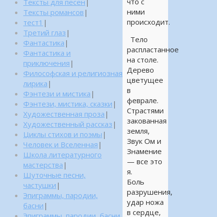
что с
Тексты для песен
|
ними
Тексты романсов
|
происходит.
тест1
|
Третий глаз
|
Тело
Фантастика
|
распластанное
Фантастика и
на столе.
приключения
|
Дерево
Философская и религиозная
цветущее
лирика
|
в
Фэнтези и мистика
|
феврале.
Фэнтези, мистика, сказки
|
Страстями
Художественная проза
|
закованная
Художественный рассказ
|
земля,
Циклы стихов и поэмы
|
Звук Ом и
Человек и Вселенная
|
Знамение
Школа литературного
— все это
мастерства
|
я.
Шуточные песни,
Боль
частушки
|
разрушения,
Эпиграммы, пародии,
удар ножа
басни
|
в сердце,
Эпиграммы, пародии, басни,