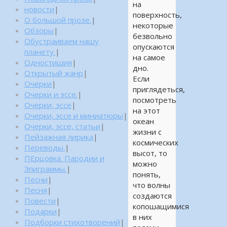
на
новости
|
поверхность,
О большой прозе.
|
некоторые
Обзоры
|
безвольно
Обустраиваем нашу
опускаются
планету.
|
на самое
Одностишия
|
дно.
Открытый жанр
|
Если
Очерки
|
приглядеться,
Очерки и эссе.
|
посмотреть
Очерки, эссе
|
на этот
Очерки, эссе и миниатюры
|
океан
Очерки, эссе, статьи
|
жизни с
Пейзажная лирика
|
космических
Переводы.
|
высот, то
ПЕрцовка. Пародии и
можно
Эпиграммы.
|
понять,
Песни
|
что волны
Песня
|
создаются
Повести
|
копошащимися
Подарки
|
в них
Подборки стихотворений
|