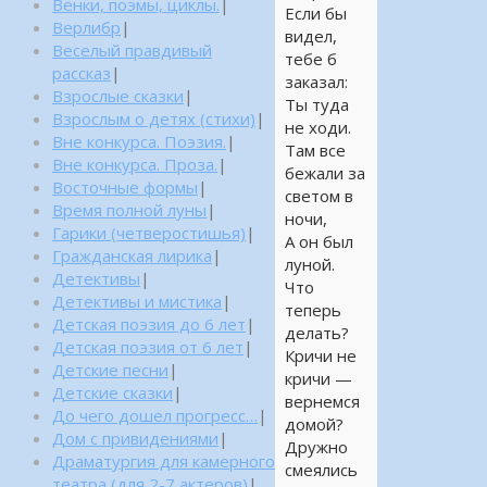
Венки, поэмы, циклы.
|
Если бы
Верлибр
|
видел,
Веселый правдивый
тебе б
рассказ
|
заказал:
Взрослые сказки
|
Ты туда
Взрослым о детях (стихи)
|
не ходи.
Вне конкурса. Поэзия.
|
Там все
Вне конкурса. Проза.
|
бежали за
Восточные формы
|
светом в
Время полной луны
|
ночи,
Гарики (четверостишья)
|
А он был
Гражданская лирика
|
луной.
Детективы
|
Что
Детективы и мистика
|
теперь
Детская поэзия до 6 лет
|
делать?
Детская поэзия от 6 лет
|
Кричи не
Детские песни
|
кричи —
Детские сказки
|
вернемся
До чего дошел прогресс…
|
домой?
Дом с привидениями
|
Дружно
Драматургия для камерного
смеялись
театра (для 2-7 актеров)
|