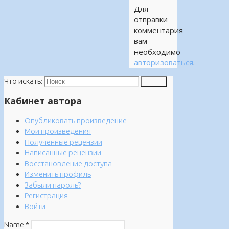
Для
отправки
комментария
вам
необходимо
авторизоваться
.
Что искать:
Поиск
Кабинет автора
Опубликовать произведение
Мои произведения
Полученные рецензии
Написанные рецензии
Восстановление доступа
Изменить профиль
Забыли пароль?
Регистрация
Войти
Name
*