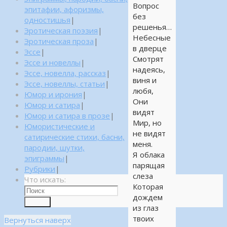
Вопрос
эпитафии, афоризмы,
без
одностишья
|
решенья…
Эротическая поэзия
|
Небесные
Эротическая проза
|
в дверце
Эссе
|
Смотрят
Эссе и новеллы
|
надеясь,
Эссе, новелла, рассказ
|
виня и
Эссе, новеллы, статьи
|
любя,
Юмор и ирония
|
Они
Юмор и сатира
|
видят
Юмор и сатира в прозе
|
Мир, но
Юмористические и
не видят
сатирические стихи, басни,
меня.
пародии, шутки,
Я облака
эпиграммы
|
парящая
Рубрики
|
слеза
Что искать:
Которая
дождем
Поиск
из глаз
твоих
Вернуться наверх