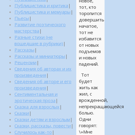
новое,
Публицистика и критика
|
тот, кто
Публицистика и мемуары
|
торопится
Пьесы
|
довершить
Развитие поэтического
начатое,
мастерства
|
тот не
Разные стихи (не
избавится
вошедшие в рубрики)
|
от новых
Рассказы
|
подъемов
Рассказы и миниатюры
|
и новых
Рецензии
|
падений.
Сведения об авторах и их
Тот
произведения
|
будет
Сведения об авторе и его
жить как
произведения
|
жил, с
Сентиментальная и
врожденной,
эротическая проза
|
непрекращающейся
Сказка для взрослых
|
болью.
Сказки
|
Одни
Сказки детям и взрослым
|
говорят:
Сказки, рассказы, повести
|
\»Мне
Случилось как-то
|