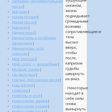
Бушующим
Любовно-сентиментальная
океаном,
проза
|
жизнь
Магазин
|
подкидывает
Малая поэзия
|
громадными
Малая проза
|
волнами
Манекен
|
сопротивляющиеся
Миниатюры
|
тела
Миниатюры и подборки
высоко
афоризмов
|
вверх,
Миниатюры, эссе,
чтобы
новеллы
|
после,
Мне хорошо
|
капризом
Мой сосед — волшебник
|
судьбы
Мудрые сказки
|
швырнуть
Мы молодые
|
их вниз.
Научно-популярная проза
|
Наш взгляд
|
Некоторые
Новеллы
|
находят в
Новеллы и эссе
|
себе силы
Новогодняя лирика
|
снова
Новогодняя поэзия
|
вынырнуть
Новогодняя проза
|