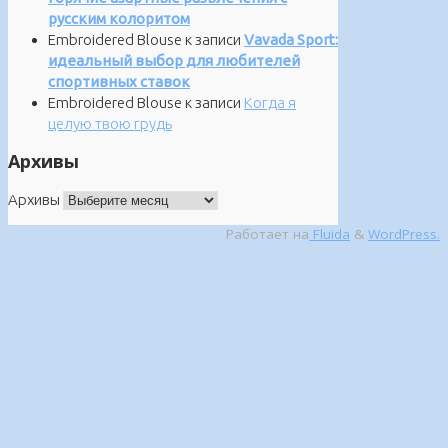
русским колоритом
Embroidered Blouse
к записи
Vavada Sport:
идеальный выбор для любителей
спортивных ставок
Embroidered Blouse
к записи
Когда я
целую твою грудь
Архивы
Архивы
Работает на
Fluida
&
WordPress.