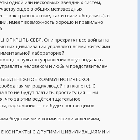
ты одной или нескольких звёздных систем,
 участвующее в общих межзвёздных
 — как транспортные, так и связи общения…), в
нии, имеет возможность хорошо и правильно
й.
КРЫТЬ СЕБЯ. Они прекратят все войны на
высших цивилизаций управляют всеми жителями
ериментальной лабораторией
помощью пультов управления могут подавать
 управлять человеком и любым представителем
Е БЕЗДЕНЕЖНОЕ КОММУНИСТИЧЕСКОЕ
вободная миграция людей на планете). С
а это не будут платить; проституция — ни
ая, что за этим ведётся тщательное
ти; наркомания — не будет поставщиков
ыми бедствиями и космическими явлениями,
Е КОНТАКТЫ С ДРУГИМИ ЦИВИЛИЗАЦИЯМИ И