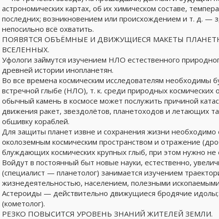
астрономических картах, об их химическом составе, темпера
последних; возникновением или происхождением и т. д. — 
непосильно всё охватить.
ПОЯВЯТСЯ ОБЪЁМНЫЕ И ДВИЖУЩИЕСЯ МАКЕТЫ ПЛАНЕТНЫ
ВСЕЛЕННЫХ.
Уфологи займутся изучением НЛО естественного природного
древней истории инопланетян.
Во все времена космическим исследователям необходимы бу
встречной глыбе (НЛО), т. к. среди природных космических
обычный камень в космосе может послужить причиной ката
движения ракет, звездолётов, планетоходов и летающих та
обшивку кораблей.
Для защиты планет извне и сохранения жизни необходимо 
околоземным космическим пространством и отражение (дроб
блуждающих космических крупных глыб, при этом нужно не
Войдут в постоянный быт новые науки, естественно, увелич
(специалист — планетолог) занимается изучением траектор
жизнедеятельностью, населением, полезными ископаемыми, 
Астероиды — действительно движущиеся бродячие идолы; 
(кометолог).
РЕЗКО ПОВЫСИТСЯ УРОВЕНЬ ЗНАНИЙ ЖИТЕЛЕЙ ЗЕМЛИ.