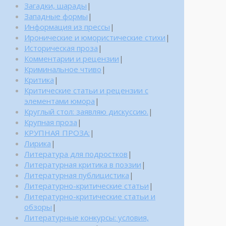
Загадки, шарады
|
Западные формы
|
Информация из прессы
|
Иронические и юмористические стихи
|
Историческая проза
|
Комментарии и рецензии
|
Криминальное чтиво
|
Критика
|
Критические статьи и рецензии с
элементами юмора
|
Круглый стол: заявляю дискуссию.
|
Крупная проза
|
КРУПНАЯ ПРОЗА:
|
Лирика
|
Литература для подростков
|
Литературная критика в поэзии
|
Литературная публицистика
|
Литературно-критические статьи
|
Литературно-критические статьи и
обзоры
|
Литературные конкурсы: условия,