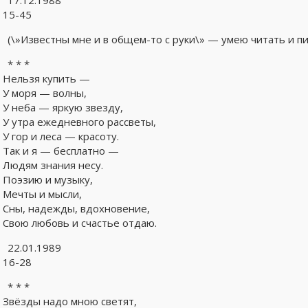
17.12.1988
15-45
(\»Известны мне и в общем-то с руки\» — умею читать и пи
* * *
Нельзя купить —
У моря — волны,
У неба — яркую звезду,
У утра ежедневного рассветы,
У гор и леса — красоту.
Так и я — бесплатно —
Людям знания несу.
Поэзию и музыку,
Мечты и мысли,
Сны, надежды, вдохновение,
Свою любовь и счастье отдаю.
22.01.1989
16-28
* * *
Звёзды надо мною светят,