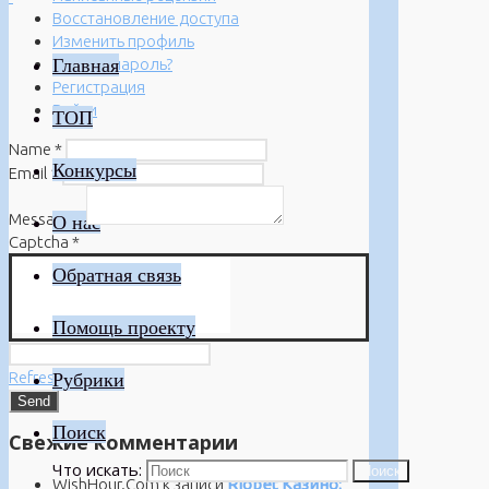
Восстановление доступа
Изменить профиль
Главная
Забыли пароль?
Регистрация
Войти
ТОП
Name
*
Конкурсы
Email
*
Message
*
О нас
Captcha
*
Обратная связь
Помощь проекту
Refresh
Рубрики
Поиск
Свежие комментарии
Что искать:
Поиск
WishHour.Com
к записи
Riobet Казино: