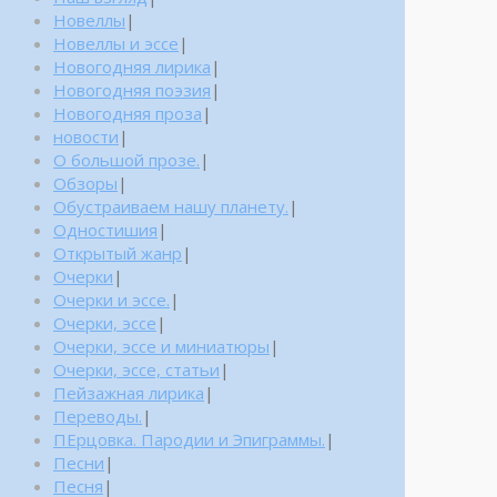
Новеллы
|
Новеллы и эссе
|
Новогодняя лирика
|
Новогодняя поэзия
|
Новогодняя проза
|
новости
|
О большой прозе.
|
Обзоры
|
Обустраиваем нашу планету.
|
Одностишия
|
Открытый жанр
|
Очерки
|
Очерки и эссе.
|
Очерки, эссе
|
Очерки, эссе и миниатюры
|
Очерки, эссе, статьи
|
Пейзажная лирика
|
Переводы.
|
ПЕрцовка. Пародии и Эпиграммы.
|
Песни
|
Песня
|