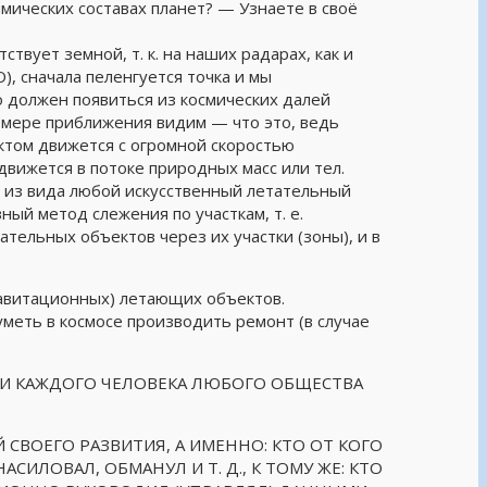
имических составах планет? — Узнаете в своё
вует земной, т. к. на наших радарах, как и
), сначала пеленгуется точка и мы
 должен появиться из космических далей
 мере приближения видим — что это, ведь
ктом движется с огромной скоростью
движется в потоке природных масс или тел.
ь из вида любой искусственный летательный
ный метод слежения по участкам, т. е.
тельных объектов через их участки (зоны), и в
авитационных) летающих объектов.
меть в космосе производить ремонт (в случае
И КАЖДОГО ЧЕЛОВЕКА ЛЮБОГО ОБЩЕСТВА
СВОЕГО РАЗВИТИЯ, А ИМЕННО: КТО ОТ КОГО
СИЛОВАЛ, ОБМАНУЛ И Т. Д., К ТОМУ ЖЕ: КТО