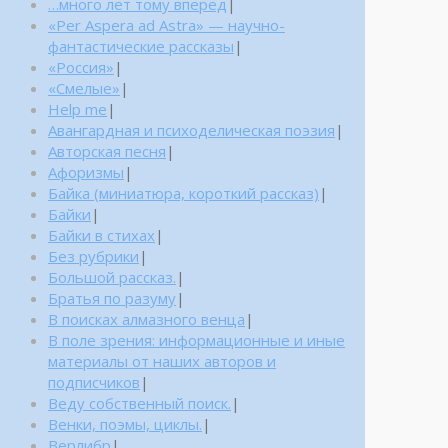
…много лет тому вперед
|
«Per Aspera ad Astra» — научно-
фантастические рассказы
|
«Россия»
|
«Смелые»
|
Help me
|
Авангардная и психоделическая поэзия
|
Авторская песня
|
Афоризмы
|
Байка (миниатюра, короткий рассказ)
|
Байки
|
Байки в стихах
|
Без рубрики
|
Большой рассказ.
|
Братья по разуму
|
В поисках алмазного венца
|
В поле зрения: информационные и иные
материалы от наших авторов и
подписчиков
|
Веду собственный поиск.
|
Венки, поэмы, циклы.
|
Верлибр
|