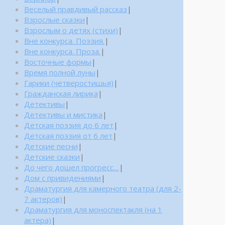
Веселый правдивый рассказ
|
Взрослые сказки
|
Взрослым о детях (стихи)
|
Вне конкурса. Поэзия.
|
Вне конкурса. Проза.
|
Восточные формы
|
Время полной луны
|
Гарики (четверостишья)
|
Гражданская лирика
|
Детективы
|
Детективы и мистика
|
Детская поэзия до 6 лет
|
Детская поэзия от 6 лет
|
Детские песни
|
Детские сказки
|
До чего дошел прогресс…
|
Дом с привидениями
|
Драматургия для камерного театра (для 2-
7 актеров)
|
Драматургия для моноспектакля (на 1
актера)
|