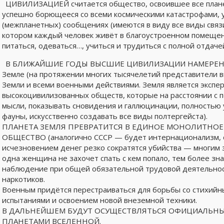
ЦИВИЛИЗАЦИЕЙ считается общество, освоившее все плане
успешно борющееся со всеми космическими катастрофами,
(межпланетных) сообщениях (имеются в виду все виды связи
котором каждый человек живёт в благоустроенном помеще
питаться, одеваться…, учиться и трудиться с полной отдаче
В БЛИЖАЙШИЕ ГОДЫ ВЫСШИЕ ЦИВИЛИЗАЦИИ НАМЕРЕНЫ ОТ
Земле (на протяжении многих тысячелетий представители 
Земли и всеми военными действиями. Земля является эксп
высокоцивилизованных обществ, которые на расстоянии с 
мысли, показывать сновидения и галлюцинации, полностью
фауны, искусственно создавать все виды полтергейста).
ПЛАНЕТА ЗЕМЛЯ ПРЕВРАТИТСЯ В ЕДИНОЕ МОНОЛИТНО
ОБЩЕСТВО (аналогично СССР — будет интернационализм, с
исчезновением денег резко сократятся убийства — многим з
одна женщина не захочет спать с кем попало, тем более зн
наблюдение при общей обязательной трудовой деятельнос
наркотиков.
Военным придётся перестраиваться для борьбы со стихийн
испытаниями и освоением новой внеземной техники.
В ДАЛЬНЕЙШЕМ БУДУТ ОСУЩЕСТВЛЯТЬСЯ ОФИЦИАЛЬНЫ
ПЛАНЕТАМИ ВСЕЛЕННОЙ.