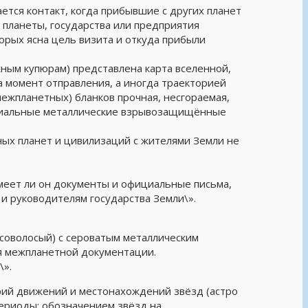
ся контакт, когда прибывшие с других планет
планеты, государства или предприятия
 ясна цель визита и откуда прибыли
ным купюрам) представлена карта вселенной,
а момент отправления, а иногда траекторией
межпланетных) бланков прочная, несгораемая,
ециальные металлические взрывозащищённые
ных планет и цивилизаций с жителями Земли не
имеет ли он документы и официальные письма,
 руководителям государства Земли\».
русоволосый) с сероватым металлическим
я межпланетной документации.
\».
рий движений и местонахождений звёзд (астро
ериоды; обозначением звёзд на