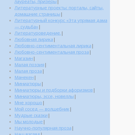
лауреаты, призеры
|
Литературные проекты: порталы, сайты,
домашние страницы
|
Литературный конкурс «Эта упрямая дама
— судьба»
|
Литературоведение.
|
Любовная лирика
|
Любовно-сентиментальная лирика
|
Любовно-сентиментальная проза
|
Магазин
|
Малая поэзия
|
Малая проза
|
Манекен
|
Миниатюры
|
Миниатюры и подборки афоризмов
|
Миниатюры, эссе, новеллы
|
Мне хорошо
|
Мой сосед — волшебник
|
Мудрые сказки
|
Мы молодые
|
Научно-популярная проза
|
Наш взгляд
|