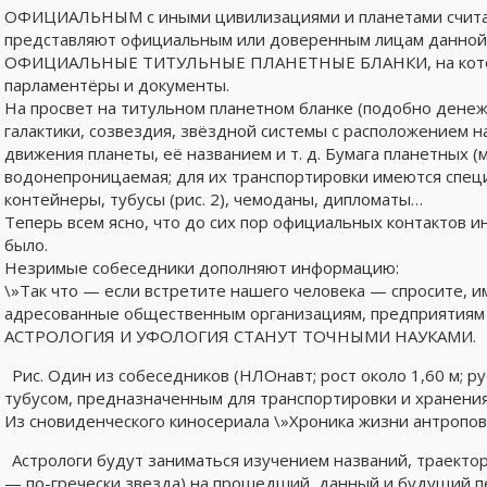
ОФИЦИАЛЬНЫМ с иными цивилизациями и планетами считает
представляют официальным или доверенным лицам данной 
ОФИЦИАЛЬНЫЕ ТИТУЛЬНЫЕ ПЛАНЕТНЫЕ БЛАНКИ, на которых
парламентёры и документы.
На просвет на титульном планетном бланке (подобно денеж
галактики, созвездия, звёздной системы с расположением н
движения планеты, её названием и т. д. Бумага планетных (
водонепроницаемая; для их транспортировки имеются сп
контейнеры, тубусы (рис. 2), чемоданы, дипломаты…
Теперь всем ясно, что до сих пор официальных контактов и
было.
Незримые собеседники дополняют информацию:
\»Так что — если встретите нашего человека — спросите, 
адресованные общественным организациям, предприятиям и
АСТРОЛОГИЯ И УФОЛОГИЯ СТАНУТ ТОЧНЫМИ НАУКАМИ.
Рис. Один из собеседников (НЛОнавт; рост около 1,60 м; 
тубусом, предназначенным для транспортировки и хранени
Из сновиденческого киносериала \»Хроника жизни антропов
Астрологи будут заниматься изучением названий, траекто
— по-гречески звезда) на прошедший, данный и будущий п