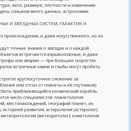
туре, весе, размере, плотности и изменении
здесь слишком много данных, астрономии
Х И ЗВЁЗДНЫХ СИСТЕМ, ГАЛАКТИК И
 происхождения, и даже искусственного, но из
дут точные знания о звёздах и о каждой
 объектов встречаются взрывоопасные, и даже
строфы или аварии — при больших скоростях
релок встречные камни и глыбы могут пробить
строгое круглосуточное слежение за
ление или отгон от планеты и её спутников)
 сбить приближающийся космический корабль.
ится число специалистов: планетология
ий, местонахождений, географий планет, их
историей развития; астерология (астеролог).
метеоритология (метеоритолог); кометология