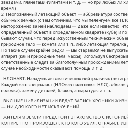
звёздами, планетами-гигантами и т. д. — но при любых ли х
время.)
2. Неопознанный летающий объект — аббревиатура соответст
обычных земных (с тем отличием, что мы пеленгуем все НЛО
настороженно за ней наблюдаем — даже если известно, что
определённый объект в определённом квадрате (кубе) и по
бывают случаи, что перед искусственным техническим объе
природное тело — комета или т. п., либо летающая тарелка 
Но такие случаи крайне редки — мы стараемся не выпускат
аппарат (как и природные тела, массы), используя беспрерыв
ответственные следят за благополучным прохождением лета
случае необходимости оказывают помощь и т. д.
НЛОНАВТ. Наладчик автоматических нейтральных (антигр
Каждый наш специалист (НЛОнавт или пилот НЛО), обязан у
поломки), замену деталей, блоков, аппаратуры и т. п.
ВЫСШИЕ ЦИВИЛИЗАЦИИ ВЕДУТ ЗАПИСЬ ХРОНИКИ ЖИЗН
— НИ ДЛЯ КОГО НЕТ ИСКЛЮЧЕНИЙ.
ЖИТЕЛЯМ ЗЕМЛИ ПРЕДСТОИТ ЗНАКОМСТВО С ИСТОРИЕЙ 
КОНКРЕТНО ПРОИЗОШЁЛ, КТО КОГО УБИЛ, ОГРАБИЛ, ИЗНА