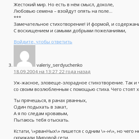
Жестокий мир. Но есть в нём смысл, доколе,
Любовью семена – взойдут опять на поле…
***
Замечательное стихотворение! И формой, и содержан
С восхищением и самыми добрыми пожеланиями,
Войдите, чтобы ответить
valeriy_serdyuchenko
18.09.2004 на 13:27
22 года назад
Уж-жасное, зловеще-злорадное стихотворение. Так и 
со своим возлюбленным с помощью стиха. Чего стоят х
Ты прячешься, в ранах рванных,
Один подыхать в закат,
А я по следам кровавым,
Пытаюсь тебя отыскать.
Кстати, \»рванНых\» пишется с одним \»-н\», но чего
скрижали Мировой сети.