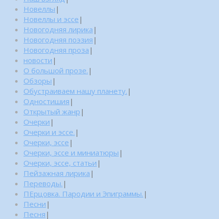
Новеллы
|
Новеллы и эссе
|
Новогодняя лирика
|
Новогодняя поэзия
|
Новогодняя проза
|
новости
|
О большой прозе.
|
Обзоры
|
Обустраиваем нашу планету.
|
Одностишия
|
Открытый жанр
|
Очерки
|
Очерки и эссе.
|
Очерки, эссе
|
Очерки, эссе и миниатюры
|
Очерки, эссе, статьи
|
Пейзажная лирика
|
Переводы.
|
ПЕрцовка. Пародии и Эпиграммы.
|
Песни
|
Песня
|