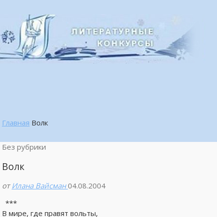
Главная
Волк
Без рубрики
Волк
от
Илана Вайсман
04.08.2004
***
В мире, где правят вольты,