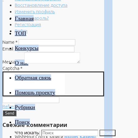
Восстановление доступа
Изменить профиль
Главная
Забыли пароль?
Регистрация
Войти
ТОП
Name
*
Конкурсы
Email
*
Message
*
О нас
Captcha
*
Обратная связь
Помощь проекту
Refresh
Рубрики
Поиск
Свежие комментарии
Что искать:
Поиск
WishHour.Com
к записи
Riobet Казино: