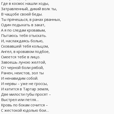
Где в космос нашли ходы,
Затравленный, дикий волк ты,
В чащобе своей беды.
Ты прячешься, в ранах рванных,
Один подыхать в закат,
А я по следам кровавым,
Пытаюсь тебя отыскать.
И, наслаждаясь болью,
Сковавшей тебя кольцом,
Ангел, в кровавом подбое,
Смеется тебе в лицо.
Завоешь луною желтой,
От черной боли рябой,
Ранен, неистов, зол ты
И ненавидим собой.
И нервы – уже не гроссы,
И катится в Тартар земля,
Две милости губы просят –
Выстрел или петля…
Кровь по бокам сочится –
С жестокой юдолью бои…