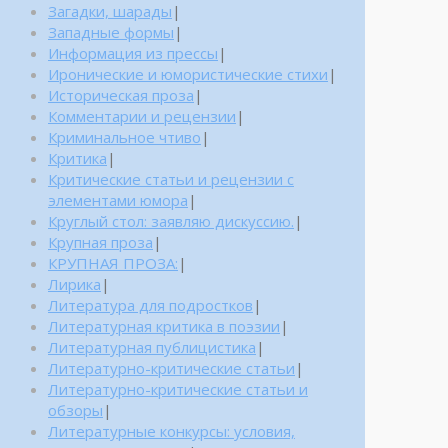
Загадки, шарады
|
Западные формы
|
Информация из прессы
|
Иронические и юмористические стихи
|
Историческая проза
|
Комментарии и рецензии
|
Криминальное чтиво
|
Критика
|
Критические статьи и рецензии с
элементами юмора
|
Круглый стол: заявляю дискуссию.
|
Крупная проза
|
КРУПНАЯ ПРОЗА:
|
Лирика
|
Литература для подростков
|
Литературная критика в поэзии
|
Литературная публицистика
|
Литературно-критические статьи
|
Литературно-критические статьи и
обзоры
|
Литературные конкурсы: условия,