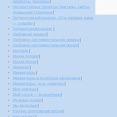
лауреаты, призеры
|
Литературные проекты: порталы, сайты,
домашние страницы
|
Литературный конкурс «Эта упрямая дама
— судьба»
|
Литературоведение.
|
Любовная лирика
|
Любовно-сентиментальная лирика
|
Любовно-сентиментальная проза
|
Магазин
|
Малая поэзия
|
Малая проза
|
Манекен
|
Миниатюры
|
Миниатюры и подборки афоризмов
|
Миниатюры, эссе, новеллы
|
Мне хорошо
|
Мой сосед — волшебник
|
Мудрые сказки
|
Мы молодые
|
Научно-популярная проза
|
Наш взгляд
|