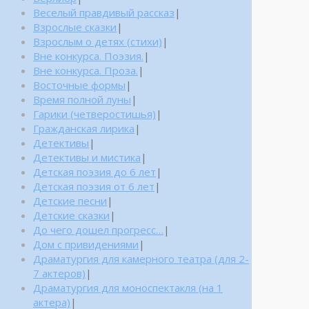
Веселый правдивый рассказ
|
Взрослые сказки
|
Взрослым о детях (стихи)
|
Вне конкурса. Поэзия.
|
Вне конкурса. Проза.
|
Восточные формы
|
Время полной луны
|
Гарики (четверостишья)
|
Гражданская лирика
|
Детективы
|
Детективы и мистика
|
Детская поэзия до 6 лет
|
Детская поэзия от 6 лет
|
Детские песни
|
Детские сказки
|
До чего дошел прогресс…
|
Дом с привидениями
|
Драматургия для камерного театра (для 2-
7 актеров)
|
Драматургия для моноспектакля (на 1
актера)
|