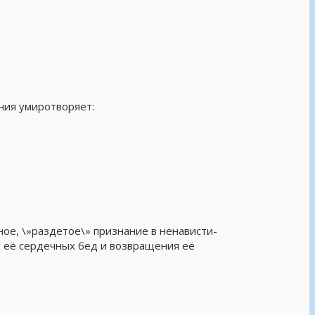
ния умиротворяет:
ное, \»раздетое\» признание в ненависти-
я её сердечных бед и возвращения её