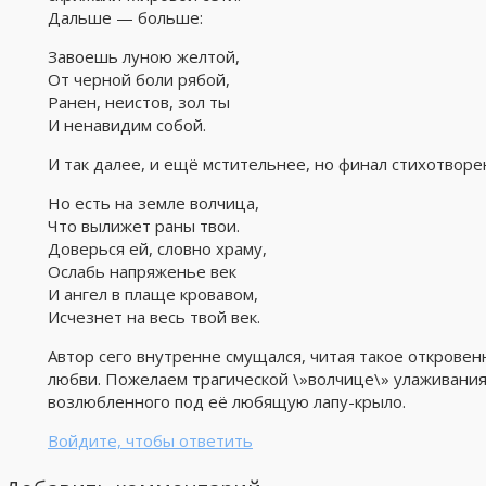
Дальше — больше:
Завоешь луною желтой,
От черной боли рябой,
Ранен, неистов, зол ты
И ненавидим собой.
И так далее, и ещё мстительнее, но финал стихотворе
Но есть на земле волчица,
Что вылижет раны твои.
Доверься ей, словно храму,
Ослабь напряженье век
И ангел в плаще кровавом,
Исчезнет на весь твой век.
Автор сего внутренне смущался, читая такое откровен
любви. Пожелаем трагической \»волчице\» улаживани
возлюбленного под её любящую лапу-крыло.
Войдите, чтобы ответить