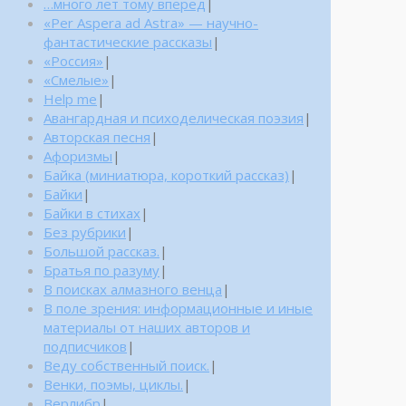
…много лет тому вперед
|
«Per Aspera ad Astra» — научно-
фантастические рассказы
|
«Россия»
|
«Смелые»
|
Help me
|
Авангардная и психоделическая поэзия
|
Авторская песня
|
Афоризмы
|
Байка (миниатюра, короткий рассказ)
|
Байки
|
Байки в стихах
|
Без рубрики
|
Большой рассказ.
|
Братья по разуму
|
В поисках алмазного венца
|
В поле зрения: информационные и иные
материалы от наших авторов и
подписчиков
|
Веду собственный поиск.
|
Венки, поэмы, циклы.
|
Верлибр
|