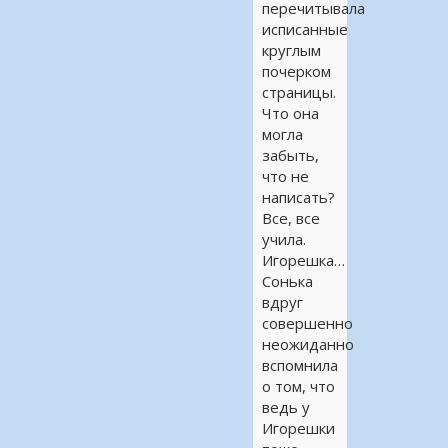
перечитывала
исписанные
круглым
почерком
страницы.
Что она
могла
забыть,
что не
написать?
Все, все
учила.
Игорешка…
Сонька
вдруг
совершенно
неожиданно
вспомнила
о том, что
ведь у
Игорешки