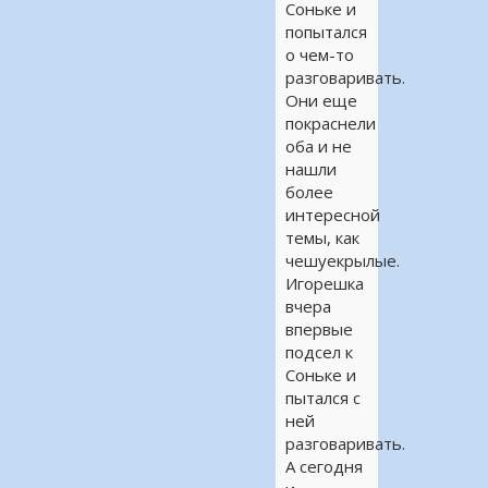
Соньке и
попытался
о чем-то
разговаривать.
Они еще
покраснели
оба и не
нашли
более
интересной
темы, как
чешуекрылые.
Игорешка
вчера
впервые
подсел к
Соньке и
пытался с
ней
разговаривать.
А сегодня