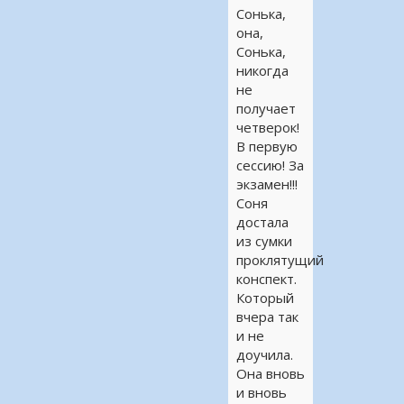
Сонька,
она,
Сонька,
никогда
не
получает
четверок!
В первую
сессию! За
экзамен!!!
Соня
достала
из сумки
проклятущий
конспект.
Который
вчера так
и не
доучила.
Она вновь
и вновь