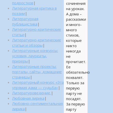
подростков
|
сочинения
Литературная критика в
на уроках.
поэзии
|
А дома –
Литературная
рассказики
публицистика
|
и много-
Литературно-критические
много
статьи
|
стихов,
Литературно-критические
которые
статьи и обзоры
|
никто
Литературные конкурсы:
никогда
условия, лауреаты,
не
призеры
|
прочитает.
Литературные проекты:
Ее
порталы, сайты, домашние
обязательно
страницы
|
похвалят.
Литературный конкурс «Эта
Только за
упрямая дама — судьба»
|
первую
Литературоведение.
|
парту не
Любовная лирика
|
посадят.
Любовно-сентиментальная
За первую
лирика
|
парту