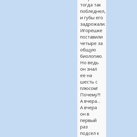
тогда так
побледнел,
и губы его
задрожали.
Игорешке
поставили
четыре за
общую
биологию.
Но ведь
он знал
ее на
шесть с
плюсом!
Почему?!
А вчера…
А вчера
он в
первый
раз
подсел к