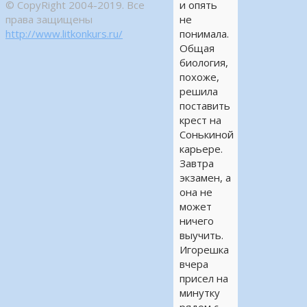
© CopyRight 2004-2019. Все
и опять
права защищены
не
http://www.litkonkurs.ru/
понимала.
Общая
биология,
похоже,
решила
поставить
крест на
Сонькиной
карьере.
Завтра
экзамен, а
она не
может
ничего
выучить.
Игорешка
вчера
присел на
минутку