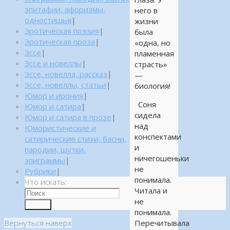
эпитафии, афоризмы,
него в
одностишья
|
жизни
Эротическая поэзия
|
была
Эротическая проза
|
«одна, но
Эссе
|
пламенная
Эссе и новеллы
|
страсть»
Эссе, новелла, рассказ
|
—
Эссе, новеллы, статьи
|
биология!
Юмор и ирония
|
Соня
Юмор и сатира
|
сидела
Юмор и сатира в прозе
|
над
Юмористические и
конспектами
сатирические стихи, басни,
и
пародии, шутки,
ничегошеньки
эпиграммы
|
не
Рубрики
|
понимала.
Что искать:
Читала и
не
Поиск
понимала.
Вернуться наверх
Перечитывала