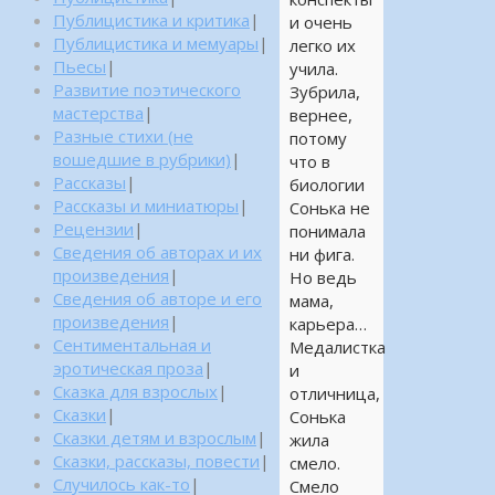
Публицистика и критика
|
и очень
Публицистика и мемуары
|
легко их
Пьесы
|
учила.
Развитие поэтического
Зубрила,
мастерства
|
вернее,
Разные стихи (не
потому
вошедшие в рубрики)
|
что в
Рассказы
|
биологии
Рассказы и миниатюры
|
Сонька не
Рецензии
|
понимала
Сведения об авторах и их
ни фига.
произведения
|
Но ведь
Сведения об авторе и его
мама,
произведения
|
карьера…
Сентиментальная и
Медалистка
эротическая проза
|
и
Сказка для взрослых
|
отличница,
Сказки
|
Сонька
Сказки детям и взрослым
|
жила
Сказки, рассказы, повести
|
смело.
Случилось как-то
|
Смело