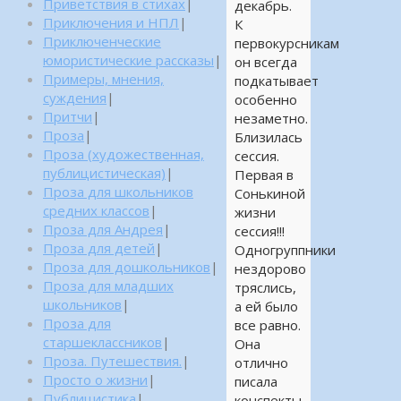
Приветствия в стихах
|
декабрь.
Приключения и НПЛ
|
К
Приключенческие
первокурсникам
юмористические рассказы
|
он всегда
Примеры, мнения,
подкатывает
суждения
|
особенно
Притчи
|
незаметно.
Проза
|
Близилась
Проза (художественная,
сессия.
публицистическая)
|
Первая в
Проза для школьников
Сонькиной
средних классов
|
жизни
Проза для Андрея
|
сессия!!!
Проза для детей
|
Одногруппники
Проза для дошкольников
|
нездорово
Проза для младших
тряслись,
школьников
|
а ей было
Проза для
все равно.
старшеклассников
|
Она
Проза. Путешествия.
|
отлично
Просто о жизни
|
писала
Публицистика
|
конспекты