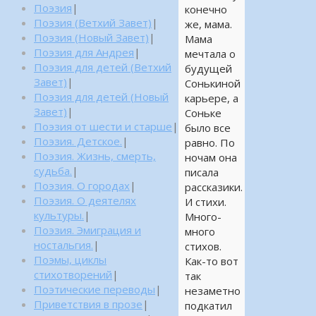
Поэзия
|
конечно
Поэзия (Ветхий Завет)
|
же, мама.
Поэзия (Новый Завет)
|
Мама
Поэзия для Андрея
|
мечтала о
Поэзия для детей (Ветхий
будущей
Завет)
|
Сонькиной
Поэзия для детей (Новый
карьере, а
Завет)
|
Соньке
Поэзия от шести и старше
|
было все
Поэзия. Детское.
|
равно. По
Поэзия. Жизнь, смерть,
ночам она
судьба.
|
писала
Поэзия. О городах
|
рассказики.
Поэзия. О деятелях
И стихи.
культуры.
|
Много-
Поэзия. Эмиграция и
много
ностальгия.
|
стихов.
Поэмы, циклы
Как-то вот
стихотворений
|
так
Поэтические переводы
|
незаметно
Приветствия в прозе
|
подкатил