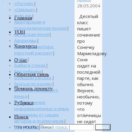
«Россия»
|
28.05.2004
«Смелые»
|
Help me
|
Десятый
Главная
Авангардная и
класс
психоделическая поэзия
|
пишет
ТОП
Авторская песня
|
сочинение
Афоризмы
|
про
Конкурсы
Байка (миниатюра,
Сонечку
короткий рассказ)
|
Мармеладову.
Байки
|
Соня
О нас
Байки в стихах
|
сидит на
Без рубрики
|
последней
Обратная связь
Большой рассказ.
|
парте, как
Братья по разуму
|
обычно.
Помощь проекту
В поисках алмазного
Вернее,
венца
|
необычно,
Рубрики
В поле зрения:
потому
информационные и иные
что
материалы от наших
отличницы
Поиск
авторов и подписчиков
|
не сидят
Что искать:
Веду собственный поиск.
|
на
Поиск