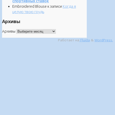
спортивных ставок
Embroidered Blouse
к записи
Когда я
целую твою грудь
Архивы
Архивы
Работает на
Fluida
&
WordPress.