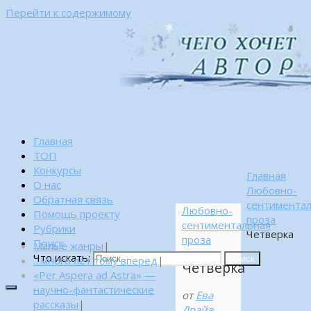
Перейти к содержимому
Главная
ТОП
Конкурсы
Главная
О нас
Любовно-
Обратная связь
сентимента
Любовно-
Помощь проекту
проза
сентиментальная
Рубрики
Четверка
проза
Поиск
Малые жанры
|
Что искать:
…много лет тому вперед
|
Поиск
Четверка
«Per Aspera ad Astra» —
научно-фантастические
от
Ева
рассказы
|
Драйв