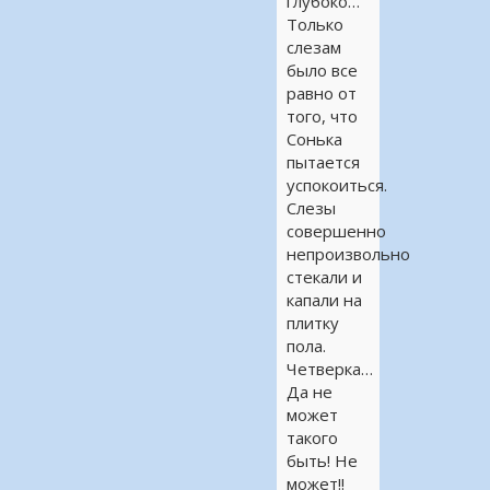
глубоко…
Только
слезам
было все
равно от
того, что
Сонька
пытается
успокоиться.
Слезы
совершенно
непроизвольно
стекали и
капали на
плитку
пола.
Четверка…
Да не
может
такого
быть! Не
может!!