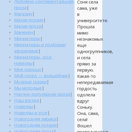
Любовно-сентиментальная
Соня села
проза
|
сама, уже
Магазин
|
в
Малая поэзия
|
университете.
Малая проза
|
Прошла
Манекен
|
мимо
Миниатюры
|
незнакомых
Миниатюры и подборки
еще
афоризмов
|
одногруппников,
Миниатюры, эссе,
и села
новеллы
|
прямо за
Мне хорошо
|
первую.
Мой сосед — волшебник
|
Какая-то
Мудрые сказки
|
непередаваемая
Мы молодые
|
гордость
Научно-популярная проза
|
одолела
Наш взгляд
|
вдруг
Новеллы
|
Соньку.
Новеллы и эссе
|
Она, сама,
Новогодняя лирика
|
села!
Новогодняя поэзия
|
Вошел
Новогодняя проза
|
преподаватель,