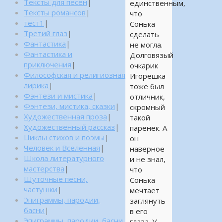
Тексты для песен
|
единственным,
Тексты романсов
|
что
тест1
|
Сонька
Третий глаз
|
сделать
Фантастика
|
не могла.
Фантастика и
Долговязый
приключения
|
очкарик
Философская и религиозная
Игорешка
лирика
|
тоже был
Фэнтези и мистика
|
отличник,
Фэнтези, мистика, сказки
|
скромный
Художественная проза
|
такой
Художественный рассказ
|
паренек. А
Циклы стихов и поэмы
|
он
Человек и Вселенная
|
наверное
Школа литературного
и не знал,
мастерства
|
что
Шуточные песни,
Сонька
частушки
|
мечтает
Эпиграммы, пародии,
заглянуть
басни
|
в его
Эпиграммы, пародии, басни,
глаза. У