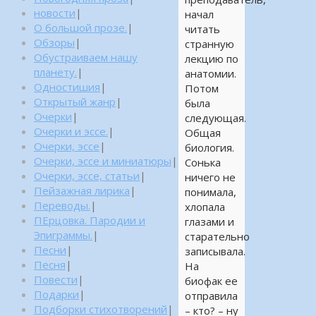
новости
|
начал
О большой прозе.
|
читать
Обзоры
|
странную
Обустраиваем нашу
лекцию по
планету.
|
анатомии.
Одностишия
|
Потом
Открытый жанр
|
была
Очерки
|
следующая.
Очерки и эссе.
|
Общая
Очерки, эссе
|
биология.
Очерки, эссе и миниатюры
|
Сонька
Очерки, эссе, статьи
|
ничего не
Пейзажная лирика
|
понимала,
Переводы.
|
хлопала
ПЕрцовка. Пародии и
глазами и
Эпиграммы.
|
старательно
Песни
|
записывала.
Песня
|
На
Повести
|
биофак ее
Подарки
|
отправила
Подборки стихотворений
|
– кто? – ну