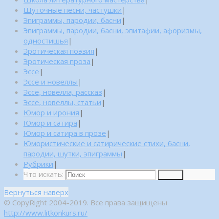
Шуточные песни, частушки
|
Эпиграммы, пародии, басни
|
Эпиграммы, пародии, басни, эпитафии, афоризмы,
одностишья
|
Эротическая поэзия
|
Эротическая проза
|
Эссе
|
Эссе и новеллы
|
Эссе, новелла, рассказ
|
Эссе, новеллы, статьи
|
Юмор и ирония
|
Юмор и сатира
|
Юмор и сатира в прозе
|
Юмористические и сатирические стихи, басни,
пародии, шутки, эпиграммы
|
Рубрики
|
Что искать:
Поиск
Вернуться наверх
© CopyRight 2004-2019. Все права защищены
http://www.litkonkurs.ru/