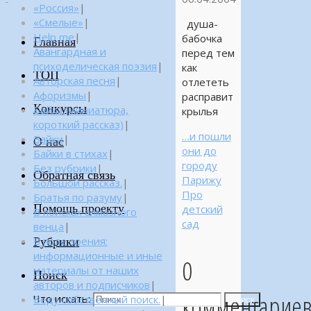
«Россия»
|
«Смелые»
|
душа-
Help me
|
бабочка
Главная
Авангардная и
перед тем
психоделическая поэзия
|
как
ТОП
Авторская песня
|
отлететь
Афоризмы
|
расправит
Конкурсы
Байка (миниатюра,
крылья
короткий рассказ)
|
…и пошли
Байки
|
О нас
они до
Байки в стихах
|
городу
Без рубрики
|
Обратная связь
Парижу
Большой рассказ.
|
Про
Братья по разуму
|
Помощь проекту
детский
В поисках алмазного
сад
венца
|
Рубрики
В поле зрения:
информационные и иные
0
материалы от наших
Поиск
авторов и подписчиков
|
комментарие
Что искать:
Веду собственный поиск.
|
Поиск