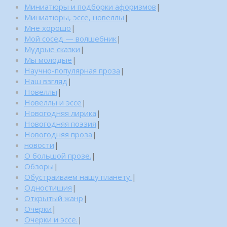
Миниатюры и подборки афоризмов
|
Миниатюры, эссе, новеллы
|
Мне хорошо
|
Мой сосед — волшебник
|
Мудрые сказки
|
Мы молодые
|
Научно-популярная проза
|
Наш взгляд
|
Новеллы
|
Новеллы и эссе
|
Новогодняя лирика
|
Новогодняя поэзия
|
Новогодняя проза
|
новости
|
О большой прозе.
|
Обзоры
|
Обустраиваем нашу планету.
|
Одностишия
|
Открытый жанр
|
Очерки
|
Очерки и эссе.
|