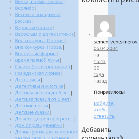
Венки, поэмы, циклы.
|
Верлибр
|
Веселый правдивый
рассказ
|
Взрослые сказки
|
Взрослым о детях (стихи)
|
Вне конкурса. Поэзия.
|
semen_ventsimerov
Вне конкурса. Проза.
|
06.04.2004
Восточные формы
|
на
Время полной луны
|
15:43
Гарики (четверостишья)
|
22
Гражданская лирика
|
года
Детективы
|
назад
Детективы и мистика
|
Понравилось!
Детская поэзия до 6 лет
|
Детская поэзия от 6 лет
|
Войдите,
Детские песни
|
чтобы
Детские сказки
|
ответить
До чего дошел прогресс…
|
Дом с привидениями
|
Добавить
Драматургия для камерного
комментарий
театра (для 2-7 актеров)
|