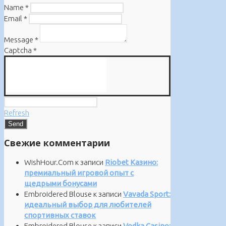
Name
*
Email
*
Message
*
Captcha
*
Refresh
Свежие комментарии
WishHour.Com
к записи
Riobet Казино:
премиальный игровой опыт с
щедрыми бонусами
Embroidered Blouse
к записи
Vavada Sport:
идеальный выбор для любителей
спортивных ставок
Embroidered Blouse
к записи
Vodka Casino: