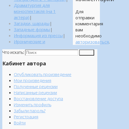
Драматургия для
моноспектакля (на 1
Для
актера)
|
отправки
Загадки, шарады
|
комментария
Западные формы
|
вам
Информация из прессы
|
необходимо
Иронические и
авторизоваться
.
Что искать:
Поиск
Кабинет автора
Опубликовать произведение
Мои произведения
Полученные рецензии
Написанные рецензии
Восстановление доступа
Изменить профиль
Забыли пароль?
Регистрация
Войти