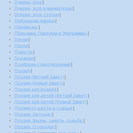
Очерки, эссе
|
Очерки, эссе и миниатюры
|
Очерки, эссе, статьи
|
Пейзажная лирика
|
Переводы.
|
ПЕрцовка. Пародии и Эпиграммы.
|
Песни
|
Песня
|
Повести
|
Подарки
|
Подборки стихотворений
|
Поэзия
|
Поэзия (Ветхий Завет)
|
Поэзия (Новый Завет)
|
Поэзия для Андрея
|
Поэзия для детей (Ветхий Завет)
|
Поэзия для детей (Новый Завет)
|
Поэзия от шести и старше
|
Поэзия. Детское.
|
Поэзия. Жизнь, смерть, судьба.
|
Поэзия. О городах
|
Поэзия. О деятелях культуры.
|