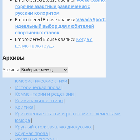
горячие азартные развлечения с
русским колоритом
Embroidered Blouse
к записи
Vavada Sport:
идеальный выбор для любителей
спортивных ставок
Embroidered Blouse
к записи
Когда я
целую твою грудь
Архивы
Архивы
юмористические стихи
|
Историческая проза
|
Комментарии и рецензии
|
Криминальное чтиво
|
Критика
|
Критические статьи и рецензии с элементами
юмора
|
Круглый стол: заявляю дискуссию.
|
Крупная проза
|
КРУПНАЯ ПРОЗА:
|