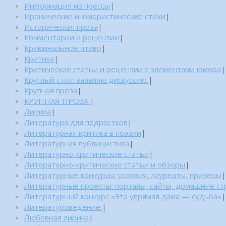
Информация из прессы
|
Иронические и юмористические стихи
|
Историческая проза
|
Комментарии и рецензии
|
Криминальное чтиво
|
Критика
|
Критические статьи и рецензии с элементами юмора
|
Круглый стол: заявляю дискуссию.
|
Крупная проза
|
КРУПНАЯ ПРОЗА:
|
Лирика
|
Литература для подростков
|
Литературная критика в поэзии
|
Литературная публицистика
|
Литературно-критические статьи
|
Литературно-критические статьи и обзоры
|
Литературные конкурсы: условия, лауреаты, призеры
|
Литературные проекты: порталы, сайты, домашние с
Литературный конкурс «Эта упрямая дама — судьба»
|
Литературоведение.
|
Любовная лирика
|