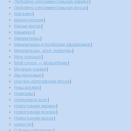
Любовно-сентиментальная лирика
|
Любовно-сентиментальная проза
|
Магазин
|
Малая поэзия
|
Малая проза
|
Манекен
|
Миниатюры
|
Миниатюры и подборки афоризмов
|
Миниатюры, эссе, новеллы
|
Мне хорошо
|
Мой сосед — волшебник
|
Мудрые сказки
|
Мы молодые
|
Научно-популярная проза
|
Наш взгляд
|
Новеллы
|
Новеллы и эссе
|
Новогодняя лирика
|
Новогодняя поэзия
|
Новогодняя проза
|
новости
|
О большой прозе.
|