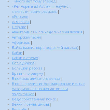
…много лет тому вперед
|
«Per Aspera ad Astra» — научно-
фантастические рассказы
|
«Россия»
|
«Смелые»
|
Help me
|
Авангардная и психоделическая поэзия
|
Авторская песня
|
Афоризмы
|
Байка (миниатюра, короткий рассказ)
|
Байки
|
Байки в стихах
|
Без рубрики
|
Большой рассказ.
|
Братья по разуму
|
В поисках алмазного венца
|
В поле зрения: информационные и иные
материалы от наших авторов и
подписчиков
|
Веду собственный поиск.
|
Венки, поэмы, циклы.
|
Верлибр
|