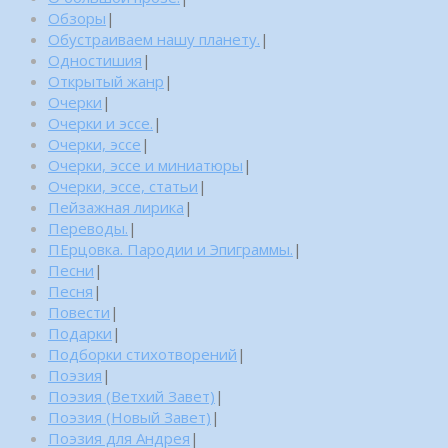
Обзоры
|
Обустраиваем нашу планету.
|
Одностишия
|
Открытый жанр
|
Очерки
|
Очерки и эссе.
|
Очерки, эссе
|
Очерки, эссе и миниатюры
|
Очерки, эссе, статьи
|
Пейзажная лирика
|
Переводы.
|
ПЕрцовка. Пародии и Эпиграммы.
|
Песни
|
Песня
|
Повести
|
Подарки
|
Подборки стихотворений
|
Поэзия
|
Поэзия (Ветхий Завет)
|
Поэзия (Новый Завет)
|
Поэзия для Андрея
|