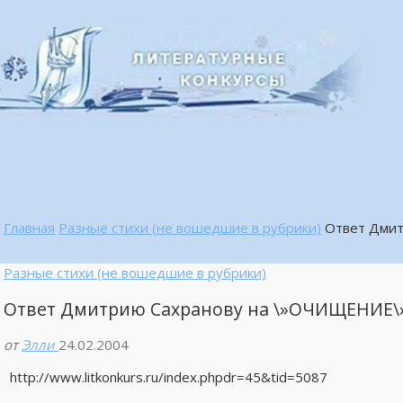
Главная
Разные стихи (не вошедшие в рубрики)
Ответ Дми
Разные стихи (не вошедшие в рубрики)
Ответ Дмитрию Сахранову на \»ОЧИЩЕНИЕ\
от
Элли
24.02.2004
http://www.litkonkurs.ru/index.phpdr=45&tid=5087