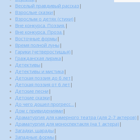
Веселый правдивый рассказ
|
Взрослые сказки
|
Взрослым о детях (стихи)
|
Вне конкурса. Поэзия.
|
Вне конкурса. Проза.
|
Восточные формы
|
Время полной луны
|
Гарики (четверостишья)
|
Гражданская лирика
|
Детективы
|
Детективы и мистика
|
Детская поэзия до 6 лет
|
Детская поэзия от 6 лет
|
Детские песни
|
Детские сказки
|
До чего дошел прогресс…
|
Дом с привидениями
|
Драматургия для камерного театра (для 2-7 актеров)
|
Драматургия для моноспектакля (на 1 актера)
|
Загадки, шарады
|
Западные формы
|