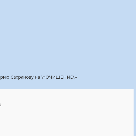
трию Сахранову на \»ОЧИЩЕНИЕ\»
»