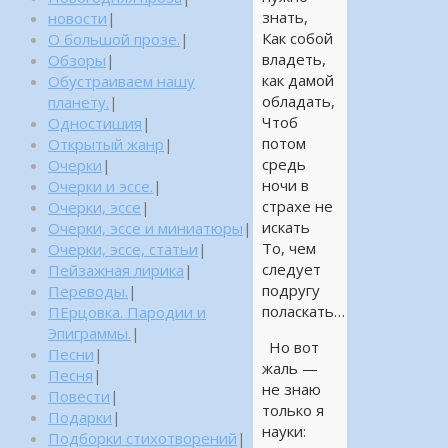
знать,
новости
|
Как собой
О большой прозе.
|
владеть,
Обзоры
|
как дамой
Обустраиваем нашу
обладать,
планету.
|
Чтоб
Одностишия
|
потом
Открытый жанр
|
средь
Очерки
|
ночи в
Очерки и эссе.
|
страхе не
Очерки, эссе
|
искать
Очерки, эссе и миниатюры
|
То, чем
Очерки, эссе, статьи
|
следует
Пейзажная лирика
|
подругу
Переводы.
|
поласкать…
ПЕрцовка. Пародии и
Эпиграммы.
|
Но вот
Песни
|
жаль —
Песня
|
не знаю
Повести
|
только я
Подарки
|
науки:
Подборки стихотворений
|