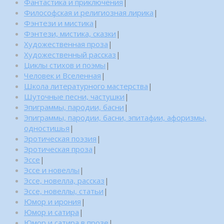
Фантастика и приключения
|
Философская и религиозная лирика
|
Фэнтези и мистика
|
Фэнтези, мистика, сказки
|
Художественная проза
|
Художественный рассказ
|
Циклы стихов и поэмы
|
Человек и Вселенная
|
Школа литературного мастерства
|
Шуточные песни, частушки
|
Эпиграммы, пародии, басни
|
Эпиграммы, пародии, басни, эпитафии, афоризмы,
одностишья
|
Эротическая поэзия
|
Эротическая проза
|
Эссе
|
Эссе и новеллы
|
Эссе, новелла, рассказ
|
Эссе, новеллы, статьи
|
Юмор и ирония
|
Юмор и сатира
|
Юмор и сатира в прозе
|