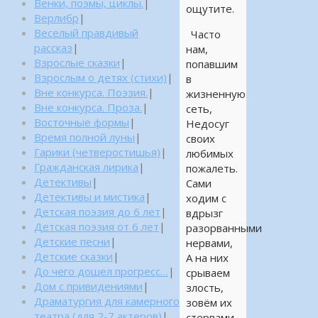
Венки, поэмы, циклы.
|
ощутите.
Верлибр
|
Веселый правдивый
Часто
рассказ
|
нам,
Взрослые сказки
|
попавшим
Взрослым о детях (стихи)
|
в
Вне конкурса. Поэзия.
|
жизненную
Вне конкурса. Проза.
|
сеть,
Восточные формы
|
Недосуг
Время полной луны
|
своих
Гарики (четверостишья)
|
любимых
Гражданская лирика
|
пожалеть.
Детективы
|
Сами
Детективы и мистика
|
ходим с
Детская поэзия до 6 лет
|
вдрызг
Детская поэзия от 6 лет
|
разорванными
Детские песни
|
нервами,
Детские сказки
|
А на них
До чего дошел прогресс…
|
срываем
Дом с привидениями
|
злость,
Драматургия для камерного
зовём их
театра (для 2-7 актеров)
|
стервами.