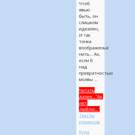
Чтоб
явью
быть, он
слишком
идеален,
И так
тонка
воображенья
нить… Ах,
если б
над
превратностью
молвы …
Читать
далее...
"Ах,
нет,
люблю…"
Тексты
романсов
Куда