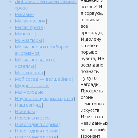
Любовно-сентиментальная
позови! И
проза
|
я сорвусь,
Магазин
|
взрывая
Малая поэзия
|
все
Малая проза
|
преграды,
Манекен
|
И долечу
Миниатюры
|
к тебе в
Миниатюры и подборки
порыве
афоризмов
|
чувств, Не
Миниатюры, эссе,
всем дано
новеллы
|
познать
Мне хорошо
|
ту суть
Мой сосед — волшебник
|
награды,
Мудрые сказки
|
Прозреть
Мы молодые
|
огонь
Научно-популярная проза
|
неистовых
Наш взгляд
|
искусств.
Новеллы
|
И чистота
Новеллы и эссе
|
невиданных
Новогодняя лирика
|
мгновений,
Новогодняя поэзия
|
Пронзит
Новогодняя проза
|