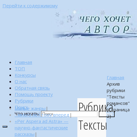
Перейти к содержимому
Главная
ТОП
Конкурсы
Главная
О нас
Архив
Обратная связь
рубрики
Помощь проекту
"Тексты
Рубрики
Рубрика:
романсов"
Поиск
Малые жанры
|
(Страница
Что искать:
…много лет тому вперед
|
Поиск
2)
Тексты
«Per Aspera ad Astra» —
научно-фантастические
рассказы
|