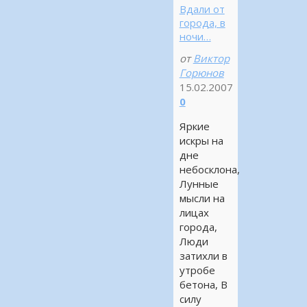
Вдали от
города, в
ночи…
от
Виктор
Горюнов
15.02.2007
0
Яркие
искры на
дне
небосклона,
Лунные
мысли на
лицах
города,
Люди
затихли в
утробе
бетона, В
силу