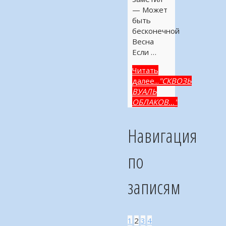
— Может
быть
бесконечной
Весна
Если …
Читать
далее...
"СКВОЗЬ
ВУАЛЬ
ОБЛАКОВ…"
Навигация
по
записям
1
2
3
4