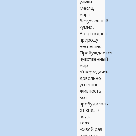
улики.
Месяц
март —
безусловный
кумир,
Возрождает
природу
неспешно.
Пробуждается
чувственный
мир
Утверждаясь
довольно
успешно.
Живность
вся
пробудилась
от сна… Я
ведь
тоже
живой раз
заметил