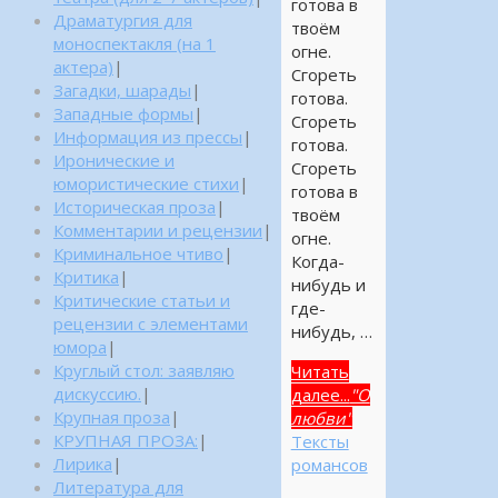
готова в
Драматургия для
твоём
моноспектакля (на 1
огне.
актера)
|
Сгореть
Загадки, шарады
|
готова.
Западные формы
|
Сгореть
Информация из прессы
|
готова.
Иронические и
Сгореть
юмористические стихи
|
готова в
Историческая проза
|
твоём
Комментарии и рецензии
|
огне.
Криминальное чтиво
|
Когда-
Критика
|
нибудь и
Критические статьи и
где-
рецензии с элементами
нибудь, …
юмора
|
Круглый стол: заявляю
Читать
дискуссию.
|
далее...
"О
Крупная проза
|
любви"
КРУПНАЯ ПРОЗА:
|
Тексты
Лирика
|
романсов
Литература для