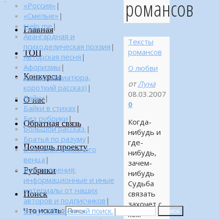
романсов
«Россия»
|
«Смелые»
|
Help me
|
Главная
Авангардная и
Тексты
психоделическая поэзия
|
романсов
ТОП
Авторская песня
|
Афоризмы
|
О любви
Конкурсы
Байка (миниатюра,
от
Луна
короткий рассказ)
|
08.03.2007
Байки
|
О нас
0
Байки в стихах
|
Без рубрики
|
Когда-
Обратная связь
Большой рассказ.
|
нибудь и
Братья по разуму
|
где-
Помощь проекту
В поисках алмазного
нибудь,
венца
|
зачем-
Рубрики
В поле зрения:
нибудь
информационные и иные
Судьба
материалы от наших
Поиск
связать
авторов и подписчиков
|
захочет с
Что искать:
Веду собственный поиск.
|
Поиск
кем-