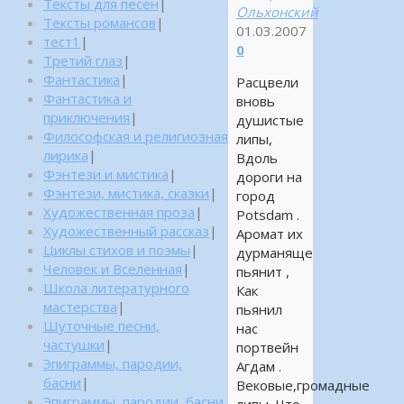
Тексты для песен
|
Ольхонский
Тексты романсов
|
01.03.2007
тест1
|
0
Третий глаз
|
Фантастика
|
Расцвели
Фантастика и
вновь
приключения
|
душистые
Философская и религиозная
липы,
лирика
|
Вдоль
Фэнтези и мистика
|
дороги на
Фэнтези, мистика, сказки
|
город
Художественная проза
|
Potsdam .
Художественный рассказ
|
Аромат их
Циклы стихов и поэмы
|
дурманяще
Человек и Вселенная
|
пьянит ,
Школа литературного
Как
мастерства
|
пьянил
Шуточные песни,
нас
частушки
|
портвейн
Эпиграммы, пародии,
Агдам .
басни
|
Вековые,громадные
Эпиграммы, пародии, басни,