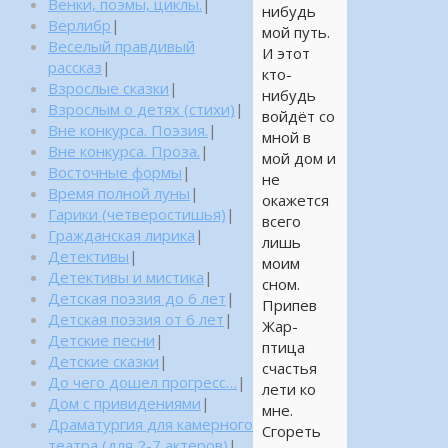
Венки, поэмы, циклы.
|
нибудь
Верлибр
|
мой путь.
Веселый правдивый
И этот
рассказ
|
кто-
Взрослые сказки
|
нибудь
Взрослым о детях (стихи)
|
войдёт со
Вне конкурса. Поэзия.
|
мной в
Вне конкурса. Проза.
|
мой дом и
Восточные формы
|
не
Время полной луны
|
окажется
Гарики (четверостишья)
|
всего
Гражданская лирика
|
лишь
Детективы
|
моим
Детективы и мистика
|
сном.
Детская поэзия до 6 лет
|
Припев
Детская поэзия от 6 лет
|
Жар-
Детские песни
|
птица
Детские сказки
|
счастья
До чего дошел прогресс…
|
лети ко
Дом с привидениями
|
мне.
Драматургия для камерного
Сгореть
театра (для 2-7 актеров)
|