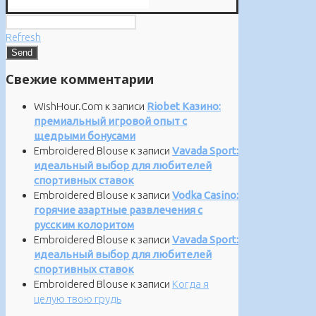
Refresh
Свежие комментарии
WishHour.Com
к записи
Riobet Казино:
премиальный игровой опыт с
щедрыми бонусами
Embroidered Blouse
к записи
Vavada Sport:
идеальный выбор для любителей
спортивных ставок
Embroidered Blouse
к записи
Vodka Casino:
горячие азартные развлечения с
русским колоритом
Embroidered Blouse
к записи
Vavada Sport:
идеальный выбор для любителей
спортивных ставок
Embroidered Blouse
к записи
Когда я
целую твою грудь