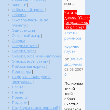
всю …
новости
|
О большой прозе.
|
Читать
Обзоры
|
далее...
"Свеча.
Обустраиваем нашу
(исправление
планету.
|
07.03.2007)"
Одностишия
|
Тексты
Открытый жанр
|
романсов
Очерки
|
Очерки и эссе.
|
Кружево
Очерки, эссе
|
грусти
Очерки, эссе и миниатюры
|
от
Элиана
Очерки, эссе, статьи
|
Долинная
Пейзажная лирика
|
03.03.2007
Переводы.
|
0
ПЕрцовка. Пародии и
Эпиграммы.
|
Полночью
Песни
|
тихой
Песня
|
твой
Повести
|
образ.
Подарки
|
Счастье
Подборки стихотворений
|
украдкой.