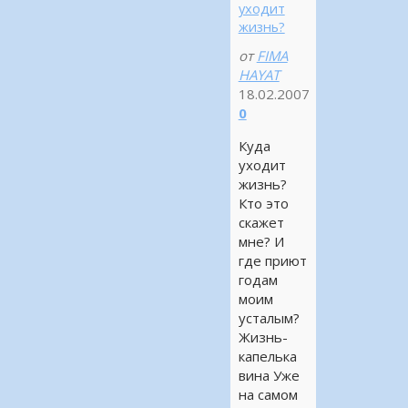
уходит
жизнь?
от
FIMA
HAYAT
18.02.2007
0
Куда
уходит
жизнь?
Кто это
скажет
мне? И
где приют
годам
моим
усталым?
Жизнь-
капелька
вина Уже
на самом