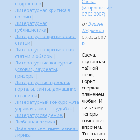
Свеча.
подростков
|
(исправление
Литературная критика в
07.03.2007)
поэзии
|
Литературная
от
Зеевиг
публицистика
|
Людмила
Литературно-критические
07.03.2007
статьи
|
0
Литературно-критические
Свеча,
статьи и обзоры
|
окутанная
Литературные конкурсы:
тайной
условия, лауреаты,
ночи,
призеры
|
Горит,
Литературные проекты:
сверкая
порталы, сайты, домашние
пламенем
страницы
|
любви, И
Литературный конкурс «Эта
ни к чему
упрямая дама — судьба»
|
теперь
Литературоведение.
|
сомненья
Любовная лирика
|
впрочем,
Любовно-сентиментальная
Ты только
лирика
|
намекни и