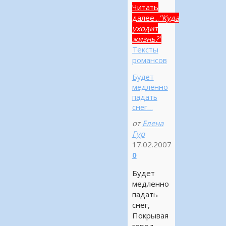
Читать
далее...
"Куда
уходит
жизнь?"
Тексты
романсов
Будет
медленно
падать
снег…
от
Елена
Гур
17.02.2007
0
Будет
медленно
падать
снег,
Покрывая