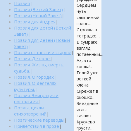
Поэзия
|
Сердцем
Поэзия (Ветхий Завет)
|
чуть
Поэзия (Новый Завет)
|
слышимый
Поэзия для Андрея
|
голос…
Поэзия для детей (Ветхий
Строчка в
Завет)
|
тетрадке…
Поэзия для детей (Новый
В сумраке
Завет)
|
взгляд
Поэзия от шести и старше
|
потаённый…
Поэзия. Детское.
|
Ах, это
Поэзия. Жизнь, смерть,
кошка!..
судьба.
|
Голой уже
Поэзия. О городах
|
веткой
Поэзия. О деятелях
клёна
культуры.
|
Скрежет в
Поэзия. Эмиграция и
окошко…
ностальгия.
|
Звёздные
Поэмы, циклы
иглы
стихотворений
|
тачают
Поэтические переводы
|
Кружево
Приветствия в прозе
|
грусти…