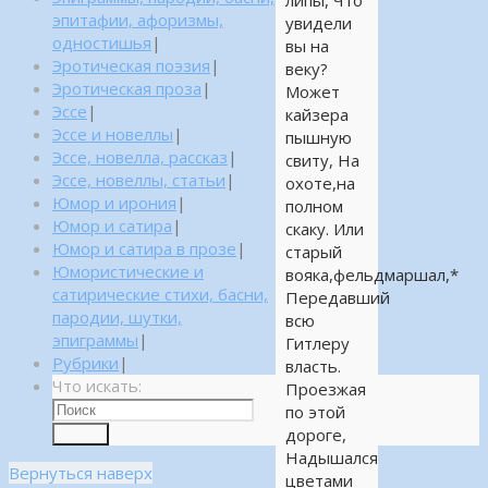
липы, Что
эпитафии, афоризмы,
увидели
одностишья
|
вы на
Эротическая поэзия
|
веку?
Эротическая проза
|
Может
Эссе
|
кайзера
Эссе и новеллы
|
пышную
Эссе, новелла, рассказ
|
свиту, На
Эссе, новеллы, статьи
|
охоте,на
Юмор и ирония
|
полном
Юмор и сатира
|
скаку. Или
Юмор и сатира в прозе
|
старый
Юмористические и
вояка,фельдмаршал,*
сатирические стихи, басни,
Передавший
пародии, шутки,
всю
эпиграммы
|
Гитлеру
Рубрики
|
власть.
Что искать:
Проезжая
по этой
дороге,
Поиск
Надышался
Вернуться наверх
цветами