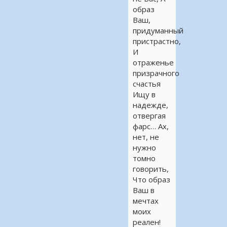
образ
Ваш,
придуманный
пристрастно,
И
отраженье
призрачного
счастья
Ищу в
надежде,
отвергая
фарс… Ах,
нет, не
нужно
томно
говорить,
Что образ
Ваш в
мечтах
моих
реален!