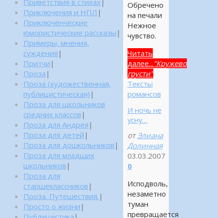
Приветствия в стихах
|
Обречено
Приключения и НПЛ
|
на печали
Приключенческие
Нежное
юмористические рассказы
|
чувство.
Примеры, мнения,
Читать
суждения
|
далее...
"Кружево
Притчи
|
грусти"
Проза
|
Тексты
Проза (художественная,
романсов
публицистическая)
|
Проза для школьников
И ночь не
средних классов
|
усну…
Проза для Андрея
|
Проза для детей
|
от
Элиана
Проза для дошкольников
|
Долинная
Проза для младших
03.03.2007
школьников
|
0
Проза для
Исподволь,
старшеклассников
|
незаметно
Проза. Путешествия.
|
туман
Просто о жизни
|
превращается
Публицистика
|