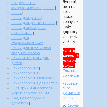
Лунный
Современный
свет на
юмористический рассказ
|
реке
Стихи
|
выжег
Стихи для детей
|
ровную к
Стихи для дошкольников
|
небу
Стихи для младших
дорожку,
школьников
|
и… лечу,
Стихи для
и…бегу, …
старшеклассников
|
Стихи для школьников
Читать
средних классов
|
далее...
"И
Стихи и их циклы для
ночь не
детей
|
усну…"
Стихотворение
|
Тексты
Стихотворения
|
романсов
Стихотворения в прозе
|
Стихотворения для детей
|
Расцвели
Сценарии и диалоговая
вновь
душистые
форма произведений
|
липы . . .
Там, на неведомых
дорожках
|
от
Сергей