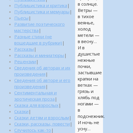
в солнце.
Публицистика и критика
|
Ветры —
Публицистика и мемуары
|
в тихое
Пьесы
|
веянье,
Развитие поэтического
холод
мастерства
|
метели —
Разные стихи (не
в весну…
вошедшие в рубрики)
|
И в
Рассказы
|
душистые
Рассказы и миниатюры
|
нежные
Рецензии
|
почки,
Сведения об авторах и их
застывшие
произведения
|
крапки на
Сведения об авторе и его
ветках —
произведения
|
грязь и
Сентиментальная и
хлябь под
эротическая проза
|
ногами —
Сказка для взрослых
|
в
Сказки
|
подснежник.
Сказки детям и взрослым
|
И ночь не
Сказки, рассказы, повести
|
усну…
Случилось как-то
|