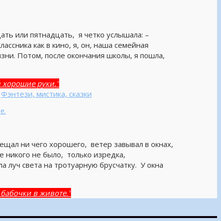
ать или пятнадцать, я четко услышала: –
лассника как в кино, я, он, наша семейная
зни. Потом, после окончания школы, я пошла,
 хорошие руки."
,
Фэнтези, мистика, сказки
.
ещал ни чего хорошего, ветер завывал в окнах,
е никого не было, только изредка,
а луч света на тротуарную брусчатку. У окна
 в животе."