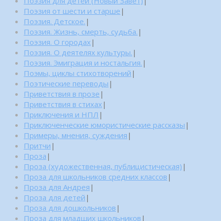
Поэзия для детей (Новый Завет)
|
Поэзия от шести и старше
|
Поэзия. Детское.
|
Поэзия. Жизнь, смерть, судьба.
|
Поэзия. О городах
|
Поэзия. О деятелях культуры.
|
Поэзия. Эмиграция и ностальгия.
|
Поэмы, циклы стихотворений
|
Поэтические переводы
|
Приветствия в прозе
|
Приветствия в стихах
|
Приключения и НПЛ
|
Приключенческие юмористические рассказы
|
Примеры, мнения, суждения
|
Притчи
|
Проза
|
Проза (художественная, публицистическая)
|
Проза для школьников средних классов
|
Проза для Андрея
|
Проза для детей
|
Проза для дошкольников
|
Проза для младших школьников
|