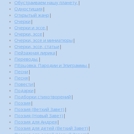
Обустраиваем нашу планету.
|
Одностишия
|
Открытый жанр
|
Очерки
|
Очерки и эссе.
|
Очерки, эссе
|
Очерки, эссе и миниатюры
|
Очерки, эссе, статьи
|
Пейзажная лирика
|
Переводы.
|
ПЕрцовка. Пародии и Эпиграммы.
|
Песни
|
Песня
|
Повести
|
Подарки
|
Подборки стихотворений
|
Поэзия
|
Поэзия (Ветхий Завет)
|
Поэзия (Новый Завет)
|
Поэзия для Андрея
|
Поэзия для детей (Ветхий Завет)
|