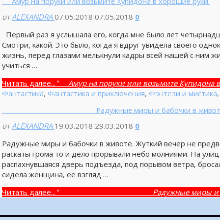
Амур на поруки или возьмите Купидона в хорошие руки.
от
ALEXANDRA
07.05.2018
07.05.2018
0
Первый раз я услышала его, когда мне было лет четырнадц
Смотри, какой. Это было, когда я вдруг увидела своего однок
жизнь, перед глазами мелькнули кадры всей нашей с ним жи
учиться …
Читать далее...
" Амур на поруки или возьмите Купидона в
Фантастика
,
Фантастика и приключения
,
Фэнтези и мистика
Радужные миры и бабочки в животе
от
ALEXANDRA
19.03.2018
29.03.2018
0
Радужные миры и бабочки в животе. Жуткий вечер не предв
раскаты грома то и дело прорывали небо молниями. На улиц
распахнувшаяся дверь подъезда, под порывом ветра, бросал
сидела женщина, ее взгляд …
Читать далее...
" Радужные миры и бабочки