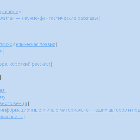
му вперед
|
 Astra» — научно-фантастические рассказы
|
 психоделическая поэзия
|
ня
|
ра, короткий рассказ)
|
|
аз.
|
уму
|
азного венца
|
: информационные и иные материалы от наших авторов и по
ный поиск.
|