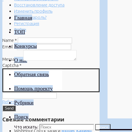
Восстановление доступа
Изменить профиль
Главная
Забыли пароль?
Регистрация
Войти
ТОП
Name
*
Конкурсы
Email
*
Message
*
О нас
Captcha
*
Обратная связь
Помощь проекту
Refresh
Рубрики
Поиск
Свежие комментарии
Что искать:
Поиск
WishHour.Com
к записи
Riobet Казино: