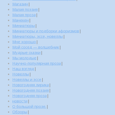
Магазин
|
Малая поэзия
|
Малая проза
|
Манекен
|
Миниатюры
|
Миниатюры и подборки афоризмов
|
Миниатюры, эссе, новеллы
|
Мне хорошо
|
Мой сосед — волшебник
|
Мудрые сказки
|
Мы молодые
|
Научно-популярная проза
|
Наш взгляд
|
Новеллы
|
Новеллы и эссе
|
Новогодняя лирика
|
Новогодняя поэзия
|
Новогодняя проза
|
новости
|
О большой прозе.
|
Обзоры
|