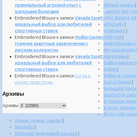
Малые жанры
|
премиальный игровой опыт с
…много лет то
щедрыми бонусами
«Per Aspera ad
Embroidered Blouse
к записи
Vavada Sport:
«Россия»
|
идеальный выбор для любителей
«Смелые»
|
спортивных ставок
Help me
|
Embroidered Blouse
к записи
Vodka Casino:
Авангардная и
горячие азартные развлечения с
Авторская пес
русским колоритом
Афоризмы
|
Embroidered Blouse
к записи
Vavada Sport:
Байка (миниатю
идеальный выбор для любителей
Байки
|
спортивных ставок
Байки в стихах
Embroidered Blouse
к записи
Когда я
Без рубрики
|
целую твою грудь
Большой расск
Архивы
Братья по раз
В поисках алм
Архивы
В поле зрения
Веду собствен
Венки, поэмы, циклы.
|
Верлибр
|
Веселый правдивый рассказ
|