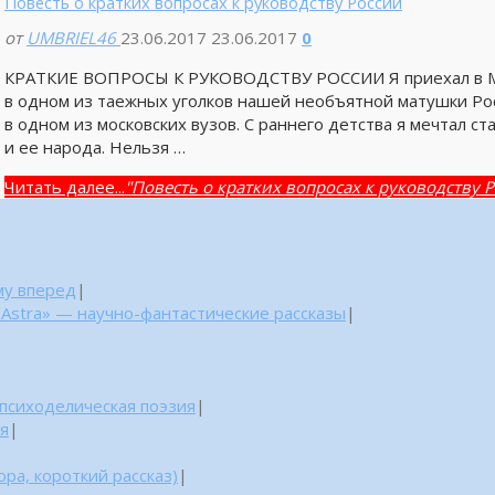
Повесть о кратких вопросах к руководству России
от
UMBRIEL46
23.06.2017
23.06.2017
0
КРАТКИЕ ВОПРОСЫ К РУКОВОДСТВУ РОССИИ Я приехал в Мос
в одном из таежных уголков нашей необъятной матушки Росс
в одном из московских вузов. С раннего детства я мечтал с
и ее народа. Нельзя …
Читать далее...
"Повесть о кратких вопросах к руководству 
му вперед
|
 Astra» — научно-фантастические рассказы
|
 психоделическая поэзия
|
ня
|
ра, короткий рассказ)
|