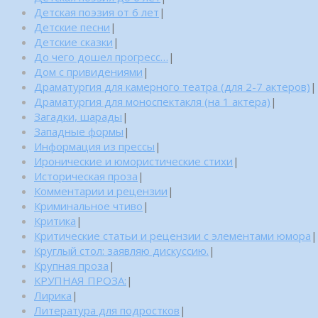
Детская поэзия от 6 лет
|
Детские песни
|
Детские сказки
|
До чего дошел прогресс…
|
Дом с привидениями
|
Драматургия для камерного театра (для 2-7 актеров)
|
Драматургия для моноспектакля (на 1 актера)
|
Загадки, шарады
|
Западные формы
|
Информация из прессы
|
Иронические и юмористические стихи
|
Историческая проза
|
Комментарии и рецензии
|
Криминальное чтиво
|
Критика
|
Критические статьи и рецензии с элементами юмора
|
Круглый стол: заявляю дискуссию.
|
Крупная проза
|
КРУПНАЯ ПРОЗА:
|
Лирика
|
Литература для подростков
|