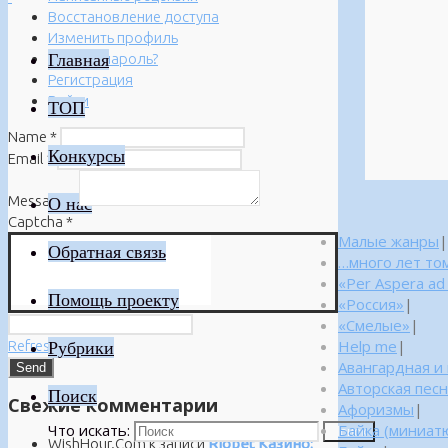
Восстановление доступа
Изменить профиль
Главная
Забыли пароль?
Регистрация
Войти
ТОП
Name
*
Конкурсы
Email
*
Message
*
О нас
Captcha
*
Малые жанры
|
Обратная связь
…много лет то
«Per Aspera ad
Помощь проекту
«Россия»
|
«Смелые»
|
Help me
|
Refresh
Рубрики
Авангардная и
Авторская пес
Поиск
Свежие комментарии
Афоризмы
|
Что искать:
Байка (миниатю
Поиск
WishHour.Com
к записи
Riobet Казино: