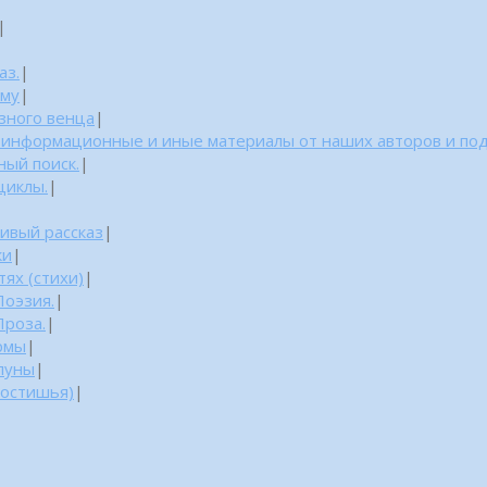
|
аз.
|
уму
|
азного венца
|
: информационные и иные материалы от наших авторов и по
ный поиск.
|
циклы.
|
ивый рассказ
|
ки
|
ях (стихи)
|
Поэзия.
|
Проза.
|
рмы
|
луны
|
ростишья)
|