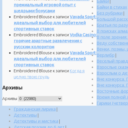
Байки
|
премиальный игровой опыт с
Байки в стихах
щедрыми бонусами
Без рубрики
|
Embroidered Blouse
к записи
Vavada Sport:
Большой расск
идеальный выбор для любителей
Братья по раз
спортивных ставок
В поисках алм
Embroidered Blouse
к записи
Vodka Casino:
В поле зрения
горячие азартные развлечения с
Веду собствен
русским колоритом
Венки, поэмы, 
Embroidered Blouse
к записи
Vavada Sport:
Верлибр
|
идеальный выбор для любителей
Веселый правд
спортивных ставок
Взрослые сказ
Embroidered Blouse
к записи
Когда я
Взрослым о дет
целую твою грудь
Вне конкурса. 
Вне конкурса. 
Архивы
Восточные фо
Время полной 
Архивы
Гарики (четве
Гражданская лирика
|
Детективы
|
Детективы и мистика
|
Детская поэзия до 6 лет
|