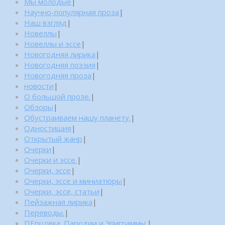
Мы молодые
|
Научно-популярная проза
|
Наш взгляд
|
Новеллы
|
Новеллы и эссе
|
Новогодняя лирика
|
Новогодняя поэзия
|
Новогодняя проза
|
новости
|
О большой прозе.
|
Обзоры
|
Обустраиваем нашу планету.
|
Одностишия
|
Открытый жанр
|
Очерки
|
Очерки и эссе.
|
Очерки, эссе
|
Очерки, эссе и миниатюры
|
Очерки, эссе, статьи
|
Пейзажная лирика
|
Переводы.
|
ПЕрцовка. Пародии и Эпиграммы.
|