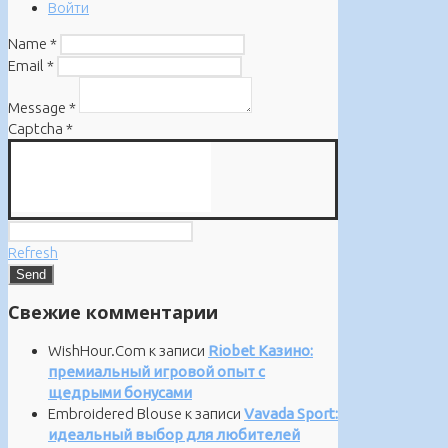
Войти
Name
*
Email
*
Message
*
Captcha
*
Refresh
Свежие комментарии
WishHour.Com
к записи
Riobet Казино:
премиальный игровой опыт с
щедрыми бонусами
Embroidered Blouse
к записи
Vavada Sport:
идеальный выбор для любителей