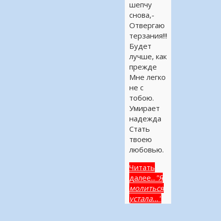
шепчу
снова,-
Отвергаю
терзания!!!
Будет
лучше, как
прежде
Мне легко
не с
тобою.
Умирает
надежда
Стать
твоею
любовью.
Читать
далее...
"Я
молиться
устала…"