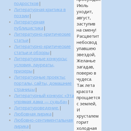
подростков
|
Июль
Литературная критика в
уходит,
поэзии
|
август,
Литературная
заступив
публицистика
|
на смену!
Литературно-критические
Расцветит
статьи
|
небосвод
Литературно-критические
упавшею
статьи и обзоры
|
звездой,
Литературные конкурсы:
Желанье
условия, лауреаты,
загадав,
призеры
|
поверю в
Литературные проекты:
чудеса.
порталы, сайты, домашние
Так лета
страницы
|
красота
Литературный конкурс «Эта
прощается
упрямая дама — судьба»
|
с землей,
Литературоведение.
|
И
Любовная лирика
|
хрусталем
Любовно-сентиментальная
горит
лирика
|
холодная