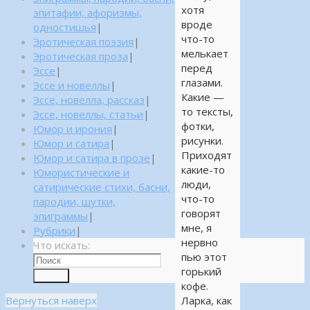
хотя
эпитафии, афоризмы,
вроде
одностишья
|
что-то
Эротическая поэзия
|
мелькает
Эротическая проза
|
перед
Эссе
|
глазами.
Эссе и новеллы
|
Какие —
Эссе, новелла, рассказ
|
то тексты,
Эссе, новеллы, статьи
|
фотки,
Юмор и ирония
|
рисунки.
Юмор и сатира
|
Приходят
Юмор и сатира в прозе
|
какие-то
Юмористические и
люди,
сатирические стихи, басни,
что-то
пародии, шутки,
говорят
эпиграммы
|
мне, я
Рубрики
|
нервно
Что искать:
пью этот
горький
Поиск
кофе.
Вернуться наверх
Ларка, как