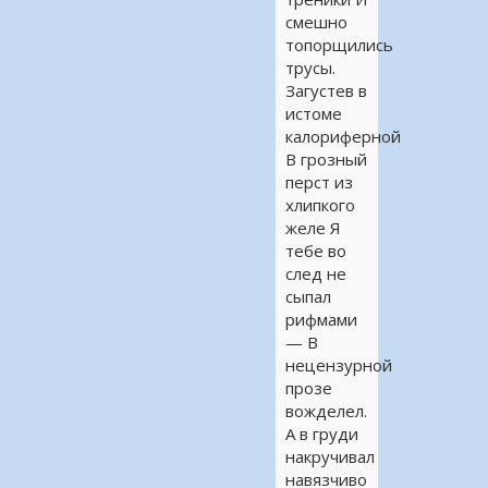
смешно
топорщились
трусы.
Загустев в
истоме
калориферной
В грозный
перст из
хлипкого
желе Я
тебе во
след не
сыпал
рифмами
— В
нецензурной
прозе
вожделел.
А в груди
накручивал
навязчиво