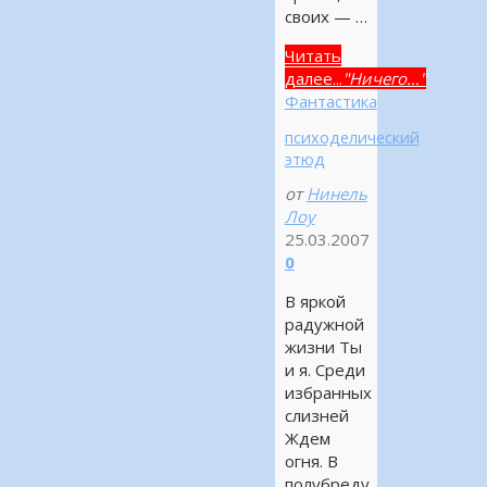
своих — …
Читать
далее...
"Ничего…"
Фантастика
психоделический
этюд
от
Нинель
Лоу
25.03.2007
0
В яркой
радужной
жизни Ты
и я. Среди
избранных
слизней
Ждем
огня. В
полубреду