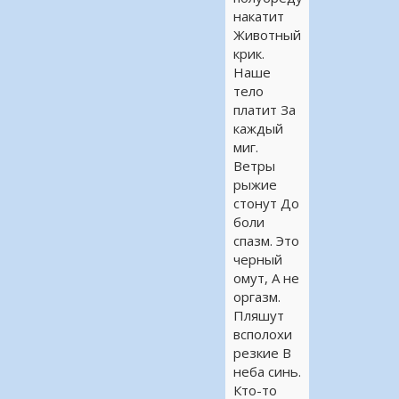
накатит
Животный
крик.
Наше
тело
платит За
каждый
миг.
Ветры
рыжие
стонут До
боли
спазм. Это
черный
омут, А не
оргазм.
Пляшут
всполохи
резкие В
неба синь.
Кто-то