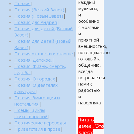
каждый
Поэзия
|
мужчина,
Поэзия (Ветхий Завет)
|
и
Поэзия (Новый Завет)
|
особенно
Поэзия для Андрея
|
с мозгами
Поэзия для детей (Ветхий
и
Завет)
|
приятной
Поэзия для детей (Новый
внешностью,
Завет)
|
потенциально
Поэзия от шести и старше
|
готовый к
Поэзия. Детское.
|
общению,
Поэзия. Жизнь, смерть,
всегда
судьба.
|
встречается
Поэзия. О городах
|
нами с
Поэзия. О деятелях
радостью
культуры.
|
и
Поэзия. Эмиграция и
наверняка
ностальгия.
|
…
Поэмы, циклы
стихотворений
|
Читать
Поэтические переводы
|
далее...
"Это
Приветствия в прозе
|
просто