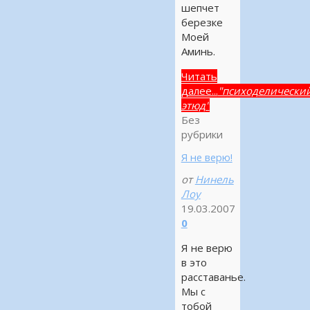
шепчет
березке
Моей
Аминь.
Читать
далее...
"психоделически
этюд"
Без
рубрики
Я не верю!
от
Нинель
Лоу
19.03.2007
0
Я не верю
в это
расставанье.
Мы с
тобой