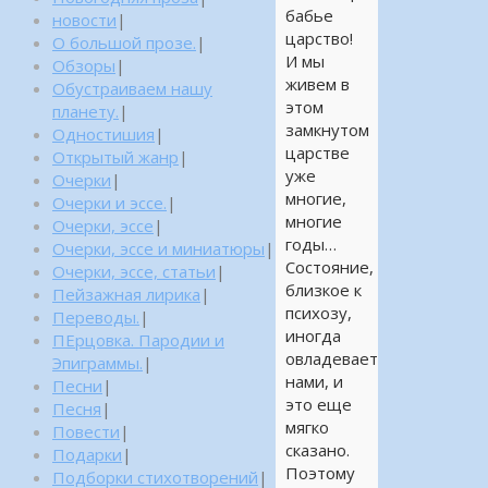
бабье
новости
|
царство!
О большой прозе.
|
И мы
Обзоры
|
живем в
Обустраиваем нашу
этом
планету.
|
замкнутом
Одностишия
|
царстве
Открытый жанр
|
уже
Очерки
|
многие,
Очерки и эссе.
|
многие
Очерки, эссе
|
годы…
Очерки, эссе и миниатюры
|
Состояние,
Очерки, эссе, статьи
|
близкое к
Пейзажная лирика
|
психозу,
Переводы.
|
иногда
ПЕрцовка. Пародии и
овладевает
Эпиграммы.
|
нами, и
Песни
|
это еще
Песня
|
мягко
Повести
|
сказано.
Подарки
|
Поэтому
Подборки стихотворений
|