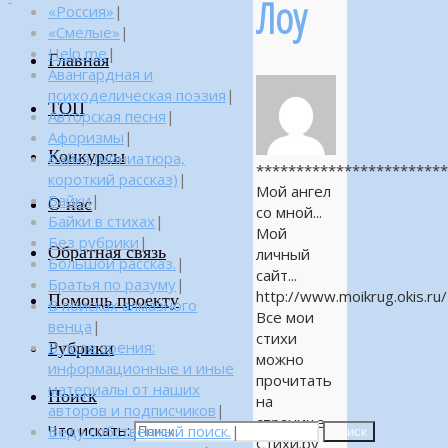
Лоу
«Россия»
|
«Смелые»
|
Help me
|
Главная
Авангардная и
психоделическая поэзия
|
ТОП
Авторская песня
|
Афоризмы
|
Конкурсы
Байка (миниатюра,
***********************
короткий рассказ)
|
Мой ангел
Байки
|
О нас
со мной...
Байки в стихах
|
Мой
Без рубрики
|
Обратная связь
личный
Большой рассказ.
|
сайт...
Братья по разуму
|
http://www.moikrug.okis.ru/
Помощь проекту
В поисках алмазного
Все мои
венца
|
стихи
Рубрики
В поле зрения:
можно
информационные и иные
прочитать
материалы от наших
Поиск
на
авторов и подписчиков
|
странице
Что искать:
Веду собственный поиск.
|
Поиск
Стихи.ру