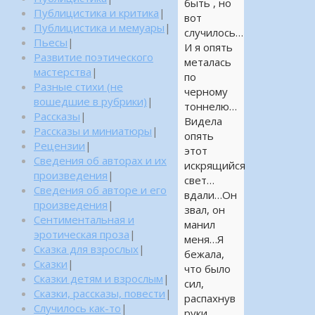
быть , но
Публицистика и критика
|
вот
Публицистика и мемуары
|
случилось…
Пьесы
|
И я опять
Развитие поэтического
металась
мастерства
|
по
Разные стихи (не
черному
вошедшие в рубрики)
|
тоннелю…
Рассказы
|
Видела
Рассказы и миниатюры
|
опять
Рецензии
|
этот
Сведения об авторах и их
искрящийся
произведения
|
свет…
Сведения об авторе и его
вдали…Он
произведения
|
звал, он
Сентиментальная и
манил
эротическая проза
|
меня…Я
Сказка для взрослых
|
бежала,
Сказки
|
что было
Сказки детям и взрослым
|
сил,
Сказки, рассказы, повести
|
распахнув
Случилось как-то
|
руки,