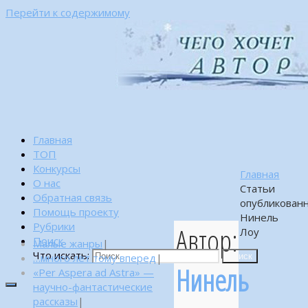
Перейти к содержимому
Главная
ТОП
Конкурсы
Главная
О нас
Статьи
Обратная связь
опубликован
Помощь проекту
Нинель
Рубрики
Автор:
Лоу
Поиск
Малые жанры
|
Что искать:
…много лет тому вперед
|
Поиск
Нинель
«Per Aspera ad Astra» —
научно-фантастические
рассказы
|