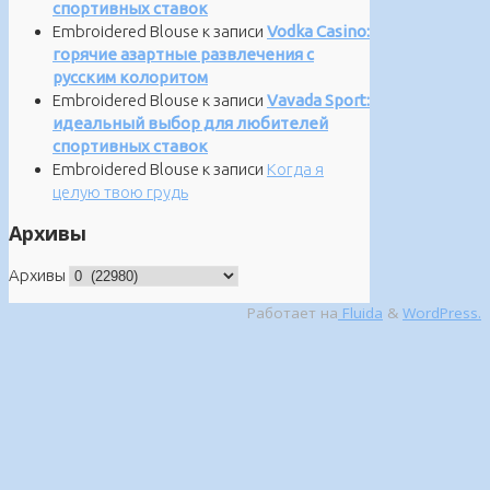
спортивных ставок
Embroidered Blouse
к записи
Vodka Casino:
горячие азартные развлечения с
русским колоритом
Embroidered Blouse
к записи
Vavada Sport:
идеальный выбор для любителей
спортивных ставок
Embroidered Blouse
к записи
Когда я
целую твою грудь
Архивы
Архивы
Работает на
Fluida
&
WordPress.