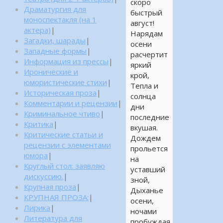
скоро
Драматургия для
быстрый
моноспектакля (на 1
август!
актера)
|
Нарядам
Загадки, шарады
|
осени
Западные формы
|
расчертит
Информация из прессы
|
яркий
Иронические и
крой,
юмористические стихи
|
Тепла и
Историческая проза
|
солнца
Комментарии и рецензии
|
дни
Криминальное чтиво
|
последние
Критика
|
вкушая.
Критические статьи и
Дождем
рецензии с элементами
прольется
юмора
|
на
Круглый стол: заявляю
уставший
дискуссию.
|
зной,
Крупная проза
|
Дыханье
КРУПНАЯ ПРОЗА:
|
осени,
Лирика
|
ночами
Литература для
пробуждая.