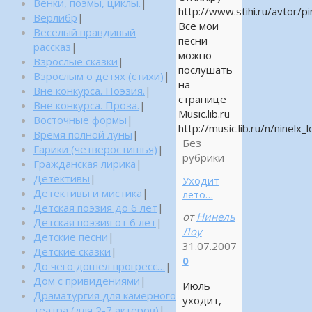
Венки, поэмы, циклы.
|
http://www.stihi.ru/avtor/pi
Верлибр
|
Все мои
Веселый правдивый
песни
рассказ
|
можно
Взрослые сказки
|
послушать
Взрослым о детях (стихи)
|
на
Вне конкурса. Поэзия.
|
странице
Вне конкурса. Проза.
|
Music.lib.ru
Восточные формы
|
http://music.lib.ru/n/ninelx_l
Время полной луны
|
Без
Гарики (четверостишья)
|
рубрики
Гражданская лирика
|
Детективы
|
Уходит
Детективы и мистика
|
лето…
Детская поэзия до 6 лет
|
от
Нинель
Детская поэзия от 6 лет
|
Лоу
Детские песни
|
31.07.2007
Детские сказки
|
0
До чего дошел прогресс…
|
Дом с привидениями
|
Июль
Драматургия для камерного
уходит,
театра (для 2-7 актеров)
|