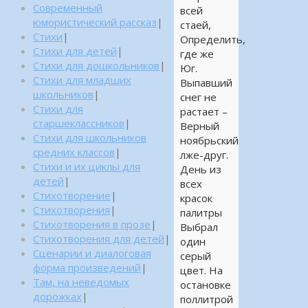
Современный
всей
юмористический рассказ
|
стаей,
Стихи
|
Определить,
Стихи для детей
|
где же
Стихи для дошкольников
|
Юг.
Стихи для младших
Выпавший
школьников
|
снег не
Стихи для
растает –
старшеклассников
|
Верный
Стихи для школьников
ноябрьский
средних классов
|
лже-друг.
Стихи и их циклы для
День из
детей
|
всех
Стихотворение
|
красок
Стихотворения
|
палитры
Стихотворения в прозе
|
Выбрал
Стихотворения для детей
|
один
Сценарии и диалоговая
серый
форма произведений
|
цвет. На
Там, на неведомых
остановке
дорожках
|
поллитрой