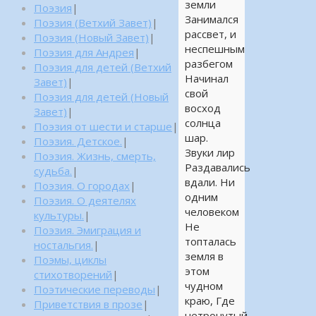
земли
Поэзия
|
Занимался
Поэзия (Ветхий Завет)
|
рассвет, и
Поэзия (Новый Завет)
|
неспешным
Поэзия для Андрея
|
разбегом
Поэзия для детей (Ветхий
Начинал
Завет)
|
свой
Поэзия для детей (Новый
восход
Завет)
|
солнца
Поэзия от шести и старше
|
шар.
Поэзия. Детское.
|
Звуки лир
Поэзия. Жизнь, смерть,
Раздавались
судьба.
|
вдали. Ни
Поэзия. О городах
|
одним
Поэзия. О деятелях
человеком
культуры.
|
Не
Поэзия. Эмиграция и
топталась
ностальгия.
|
земля в
Поэмы, циклы
этом
стихотворений
|
чудном
Поэтические переводы
|
краю, Где
Приветствия в прозе
|
нетронутый