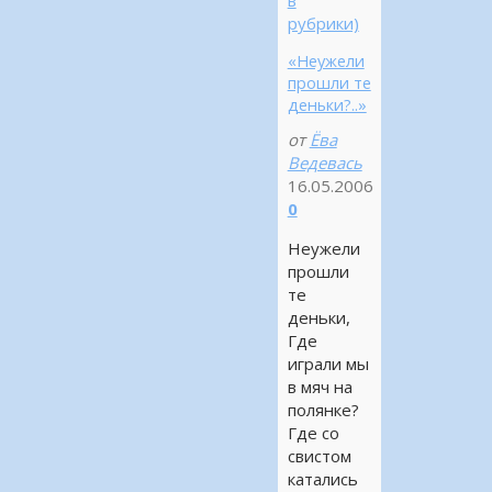
в
рубрики)
«Неужели
прошли те
деньки?..»
от
Ёва
Ведевась
16.05.2006
0
Неужели
прошли
те
деньки,
Где
играли мы
в мяч на
полянке?
Где со
свистом
катались