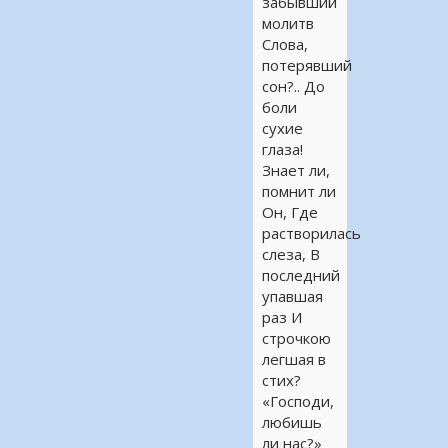
забывший
молитв
Слова,
потерявший
сон?.. До
боли
сухие
глаза!
Знает ли,
помнит ли
Он, Где
растворилась
слеза, В
последний
упавшая
раз И
строчкою
легшая в
стих?
«Господи,
любишь
ли нас?»