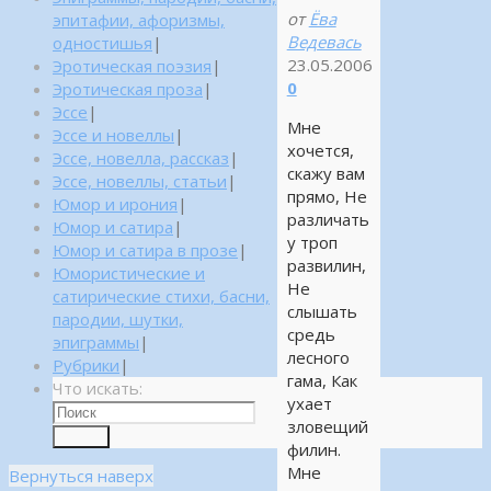
от
Ёва
эпитафии, афоризмы,
Ведевась
одностишья
|
23.05.2006
Эротическая поэзия
|
0
Эротическая проза
|
Эссе
|
Мне
Эссе и новеллы
|
хочется,
Эссе, новелла, рассказ
|
скажу вам
Эссе, новеллы, статьи
|
прямо, Не
Юмор и ирония
|
различать
Юмор и сатира
|
у троп
Юмор и сатира в прозе
|
развилин,
Юмористические и
Не
сатирические стихи, басни,
слышать
пародии, шутки,
средь
эпиграммы
|
лесного
Рубрики
|
гама, Как
Что искать:
ухает
зловещий
Поиск
филин.
Мне
Вернуться наверх