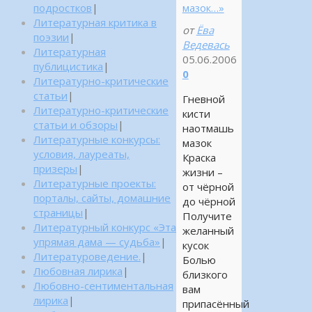
подростков
|
мазок…»
Литературная критика в
от
Ёва
поэзии
|
Ведевась
Литературная
05.06.2006
публицистика
|
0
Литературно-критические
статьи
|
Гневной
Литературно-критические
кисти
статьи и обзоры
|
наотмашь
Литературные конкурсы:
мазок
условия, лауреаты,
Краска
призеры
|
жизни –
Литературные проекты:
от чёрной
порталы, сайты, домашние
до чёрной
страницы
|
Получите
Литературный конкурс «Эта
желанный
упрямая дама — судьба»
|
кусок
Литературоведение.
|
Болью
Любовная лирика
|
близкого
Любовно-сентиментальная
вам
лирика
|
припасённый