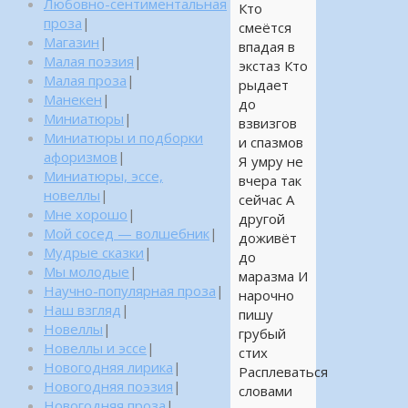
Любовно-сентиментальная
Кто
проза
|
смеётся
Магазин
|
впадая в
Малая поэзия
|
экстаз Кто
Малая проза
|
рыдает
Манекен
|
до
Миниатюры
|
взвизгов
Миниатюры и подборки
и спазмов
афоризмов
|
Я умру не
Миниатюры, эссе,
вчера так
новеллы
|
сейчас А
Мне хорошо
|
другой
Мой сосед — волшебник
|
доживёт
Мудрые сказки
|
до
Мы молодые
|
маразма И
Научно-популярная проза
|
нарочно
Наш взгляд
|
пишу
Новеллы
|
грубый
Новеллы и эссе
|
стих
Новогодняя лирика
|
Расплеваться
Новогодняя поэзия
|
словами
Новогодняя проза
|