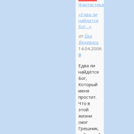
Фантастика
«Едва ли
найдется
Бог…»
от
Ёва
Ведевась
14.04.2006
0
Едва ли
найдётся
Бог,
Который
меня
простит.
Что в
этой
жизни
смог
Грешник,