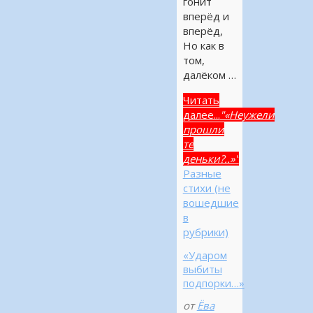
гонит
вперёд и
вперёд,
Но как в
том,
далёком …
Читать
далее...
"«Неужели
прошли
те
деньки?..»"
Разные
стихи (не
вошедшие
в
рубрики)
«Ударом
выбиты
подпорки…»
от
Ёва