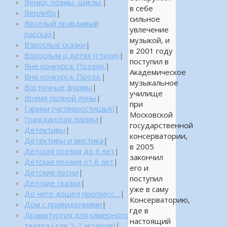
Венки, поэмы, циклы.
|
в себе
Верлибр
|
сильное
Веселый правдивый
увлечение
рассказ
|
музыкой, и
Взрослые сказки
|
в 2001 году
Взрослым о детях (стихи)
|
поступил в
Вне конкурса. Поэзия.
|
Академическое
Вне конкурса. Проза.
|
музыкальное
Восточные формы
|
училище
Время полной луны
|
при
Гарики (четверостишья)
|
Московской
Гражданская лирика
|
государственной
Детективы
|
консерватории,
Детективы и мистика
|
в 2005
Детская поэзия до 6 лет
|
закончил
Детская поэзия от 6 лет
|
его и
Детские песни
|
поступил
Детские сказки
|
уже в саму
До чего дошел прогресс…
|
Консерваторию,
Дом с привидениями
|
где в
Драматургия для камерного
настоящий
театра (для 2-7 актеров)
|