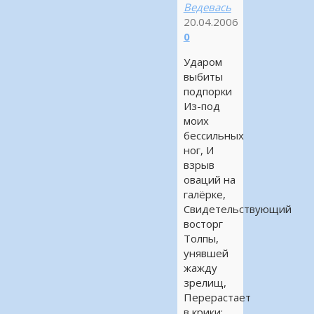
Ведевась
20.04.2006
0
Ударом
выбиты
подпорки
Из-под
моих
бессильных
ног, И
взрыв
оваций на
галёрке,
Свидетельствующий
восторг
Толпы,
унявшей
жажду
зрелищ,
Перерастает
в крики: