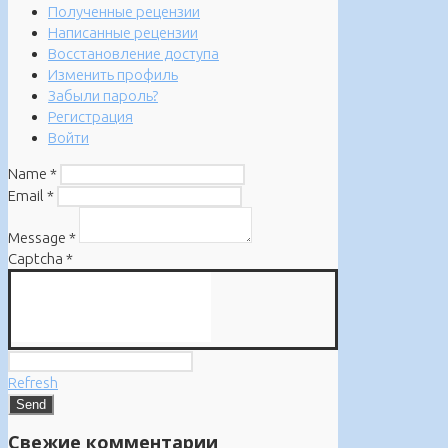
Полученные рецензии
Написанные рецензии
Восстановление доступа
Изменить профиль
Забыли пароль?
Регистрация
Войти
Name
*
Email
*
Message
*
Captcha
*
Refresh
Свежие комментарии