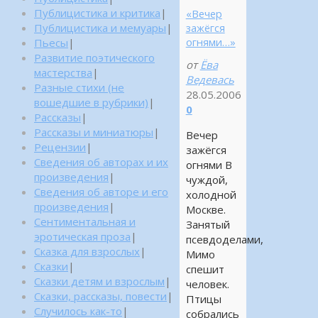
Публицистика и критика
|
«Вечер
зажёгся
Публицистика и мемуары
|
огнями…»
Пьесы
|
Развитие поэтического
от
Ёва
мастерства
|
Ведевась
Разные стихи (не
28.05.2006
вошедшие в рубрики)
|
0
Рассказы
|
Рассказы и миниатюры
|
Вечер
Рецензии
|
зажёгся
Сведения об авторах и их
огнями В
произведения
|
чуждой,
Сведения об авторе и его
холодной
произведения
|
Москве.
Сентиментальная и
Занятый
эротическая проза
|
псевдоделами,
Сказка для взрослых
|
Мимо
Сказки
|
спешит
Сказки детям и взрослым
|
человек.
Сказки, рассказы, повести
|
Птицы
Случилось как-то
|
собрались