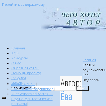
Перейти к содержимому
Главная
ТОП
Конкурсы
Главная
О нас
Статьи
Обратная связь
опубликован
Помощь проекту
Ёва
Рубрики
Автор:
Ведевась
Поиск
Малые жанры
|
Что искать:
…много лет тому вперед
|
Поиск
Ёва
«Per Aspera ad Astra» —
научно-фантастические
рассказы
|