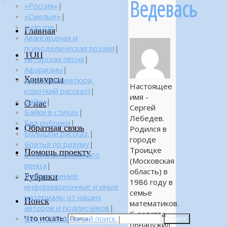
Ведевась
«Россия»
|
«Смелые»
|
Help me
|
Главная
Авангардная и
психоделическая поэзия
|
ТОП
Авторская песня
|
Афоризмы
|
Конкурсы
Байка (миниатюра,
Настоящее
короткий рассказ)
|
имя -
Байки
|
О нас
Сергей
Байки в стихах
|
Лебедев.
Без рубрики
|
Обратная связь
Родился в
Большой рассказ.
|
городе
Братья по разуму
|
Троицке
Помощь проекту
В поисках алмазного
(Московская
венца
|
область) в
Рубрики
В поле зрения:
1986 году в
информационные и иные
семье
материалы от наших
Поиск
математиков.
авторов и подписчиков
|
С детства
Что искать:
Веду собственный поиск.
|
Поиск
обнаружил