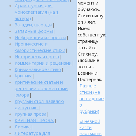
момент и
Драматургия для
обучаюсь.
моноспектакля (на 1
Стихи пишу
актера)
|
с 17 лет.
Загадки, шарады
|
Имею
Западные формы
|
собственную
Информация из прессы
|
страницу
Иронические и
на сайте
юмористические стихи
|
Стихи.ру.
Историческая проза
|
Любимые
Комментарии и рецензии
|
поэты -
Криминальное чтиво
|
Есенин и
Критика
|
Пастернак.
Критические статьи и
Разные
рецензии с элементами
стихи (не
юмора
|
вошедшие
Круглый стол: заявляю
в
дискуссию.
|
рубрики)
Крупная проза
|
КРУПНАЯ ПРОЗА:
|
«Гневной
Лирика
|
кисти
Литература для
наотмашь