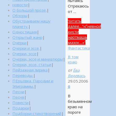
пытаясь
новости
|
Отрекаюсь
О большой прозе.
|
от …
Обзоры
|
Читать
Обустраиваем нашу
далее...
"«Гневной
планету.
|
кисти
Одностишия
|
наотмашь
Открытый жанр
|
мазок…»"
Очерки
|
Фантастика
Очерки и эссе.
|
Очерки, эссе
|
В том
Очерки, эссе и миниатюры
|
краю
Очерки, эссе, статьи
|
Пейзажная лирика
|
от
Ёва
Переводы.
|
Ведевась
ПЕрцовка. Пародии и
29.05.2006
Эпиграммы.
|
0
Песни
|
В
Песня
|
безымянном
Повести
|
краю на
Подарки
|
пороге
Подборки стихотворений
|