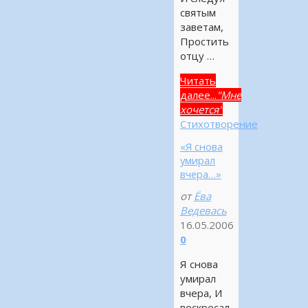
святым
заветам,
Простить
отцу …
Читать
далее...
"Мне
хочется"
Стихотворение
«Я снова
умирал
вчера…»
от
Ёва
Ведевась
16.05.2006
0
Я снова
умирал
вчера, И
воскресал