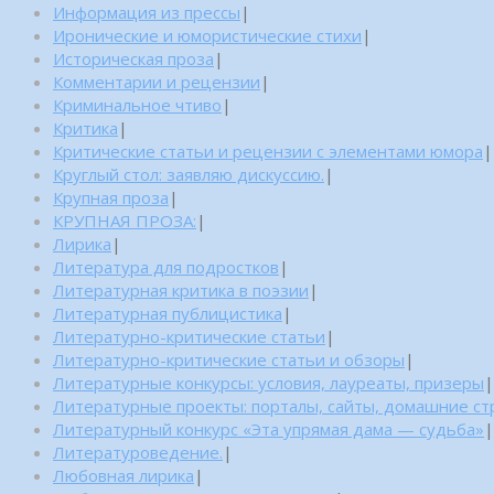
Информация из прессы
|
Иронические и юмористические стихи
|
Историческая проза
|
Комментарии и рецензии
|
Криминальное чтиво
|
Критика
|
Критические статьи и рецензии с элементами юмора
|
Круглый стол: заявляю дискуссию.
|
Крупная проза
|
КРУПНАЯ ПРОЗА:
|
Лирика
|
Литература для подростков
|
Литературная критика в поэзии
|
Литературная публицистика
|
Литературно-критические статьи
|
Литературно-критические статьи и обзоры
|
Литературные конкурсы: условия, лауреаты, призеры
|
Литературные проекты: порталы, сайты, домашние с
Литературный конкурс «Эта упрямая дама — судьба»
|
Литературоведение.
|
Любовная лирика
|