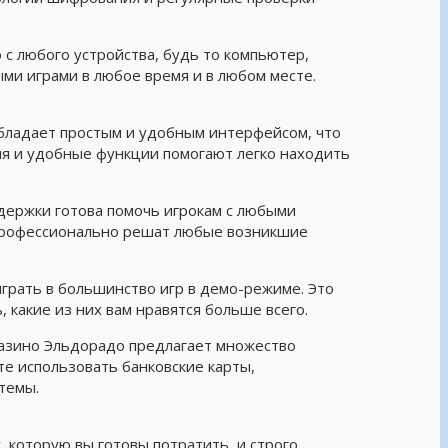
 с любого устройства, будь то компьютер,
ми играми в любое время и в любом месте.
бладает простым и удобным интерфейсом, что
ия и удобные функции помогают легко находить
держки готова помочь игрокам с любыми
профессионально решат любые возникшие
грать в большинство игр в демо-режиме. Это
 какие из них вам нравятся больше всего.
казино Эльдорадо предлагает множество
е использовать банковские карты,
темы.
 которую вы готовы потратить, и строго