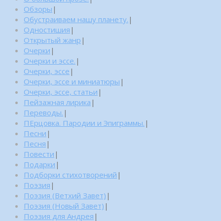
Обзоры
|
Обустраиваем нашу планету.
|
Одностишия
|
Открытый жанр
|
Очерки
|
Очерки и эссе.
|
Очерки, эссе
|
Очерки, эссе и миниатюры
|
Очерки, эссе, статьи
|
Пейзажная лирика
|
Переводы.
|
ПЕрцовка. Пародии и Эпиграммы.
|
Песни
|
Песня
|
Повести
|
Подарки
|
Подборки стихотворений
|
Поэзия
|
Поэзия (Ветхий Завет)
|
Поэзия (Новый Завет)
|
Поэзия для Андрея
|