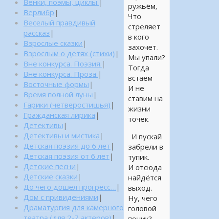
Венки, поэмы, циклы.
|
ружьём,
Верлибр
|
Что
Веселый правдивый
стреляет
рассказ
|
в кого
Взрослые сказки
|
захочет.
Взрослым о детях (стихи)
|
Мы упали?
Вне конкурса. Поэзия.
|
Тогда
Вне конкурса. Проза.
|
встаём
Восточные формы
|
И не
Время полной луны
|
ставим на
Гарики (четверостишья)
|
жизни
Гражданская лирика
|
точек.
Детективы
|
Детективы и мистика
|
И пускай
Детская поэзия до 6 лет
|
забрели в
Детская поэзия от 6 лет
|
тупик.
Детские песни
|
И отсюда
Детские сказки
|
найдётся
До чего дошел прогресс…
|
выход.
Дом с привидениями
|
Ну, чего
Драматургия для камерного
головой
театра (для 2-7 актеров)
|
поник?