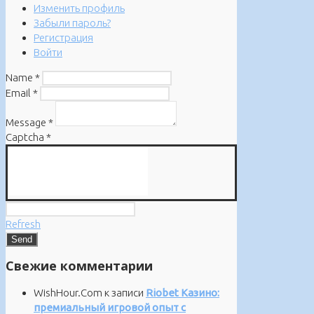
Изменить профиль
Забыли пароль?
Регистрация
Войти
Name
*
Email
*
Message
*
Captcha
*
Refresh
Свежие комментарии
WishHour.Com
к записи
Riobet Казино:
премиальный игровой опыт с