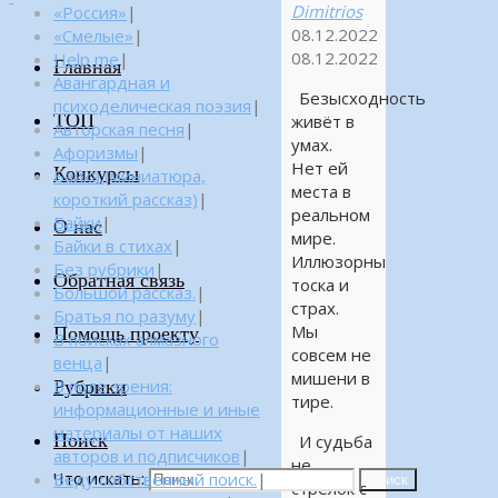
Dimitrios
«Россия»
|
08.12.2022
«Смелые»
|
08.12.2022
Help me
|
Главная
Авангардная и
Безысходность
психоделическая поэзия
|
ТОП
живёт в
Авторская песня
|
умах.
Афоризмы
|
Нет ей
Конкурсы
Байка (миниатюра,
места в
короткий рассказ)
|
реальном
Байки
|
О нас
мире.
Байки в стихах
|
Иллюзорны
Без рубрики
|
Обратная связь
тоска и
Большой рассказ.
|
страх.
Братья по разуму
|
Мы
Помощь проекту
В поисках алмазного
совсем не
венца
|
мишени в
Рубрики
В поле зрения:
тире.
информационные и иные
материалы от наших
Поиск
И судьба
авторов и подписчиков
|
не
Что искать:
Веду собственный поиск.
|
Поиск
стрелок с