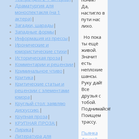
Драматургия для
Да,
моноспектакля (на 1
настигло в
актера)
|
пути нас
Загадки, шарады
|
лихо.
Западные формы
|
Но пока
Информация из прессы
|
ты ещё
Иронические и
живой.
юмористические стихи
|
Значит
Историческая проза
|
есть
Комментарии и рецензии
|
неплохие
Криминальное чтиво
|
шансы.
Критика
|
Руку дай!
Критические статьи и
Все
рецензии с элементами
друзья с
юмора
|
тобой.
Круглый стол: заявляю
Поднимайся!
дискуссию.
|
Поищем
Крупная проза
|
трассу.
КРУПНАЯ ПРОЗА:
|
Лирика
|
Пьянка
Литература для