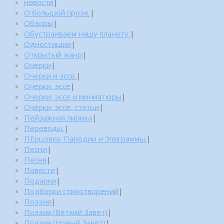
новости
|
О большой прозе.
|
Обзоры
|
Обустраиваем нашу планету.
|
Одностишия
|
Открытый жанр
|
Очерки
|
Очерки и эссе.
|
Очерки, эссе
|
Очерки, эссе и миниатюры
|
Очерки, эссе, статьи
|
Пейзажная лирика
|
Переводы.
|
ПЕрцовка. Пародии и Эпиграммы.
|
Песни
|
Песня
|
Повести
|
Подарки
|
Подборки стихотворений
|
Поэзия
|
Поэзия (Ветхий Завет)
|
Поэзия (Новый Завет)
|