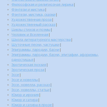
Философская и религиозная лирика
|
Фэнтези и мистика
|
Фэнтези, мистика, сказки
|
Художественная проза
|
Художественный рассказ
|
Циклы стихов и поэмы
|
Человек и Вселенная
|
Школа литературного мастерства
|
Шуточные песни, частушки
|
Эпиграммы, пародии, басни
|
Эпиграммы, пародии, басни, эпитафии, афоризмы,
одностишья
|
Эротическая поэзия
|
Эротическая проза
|
Эссе
|
Эссе и новеллы
|
Эссе, новелла, рассказ
|
Эссе, новеллы, статьи
|
Юмор и ирония
|
Юмор и сатира
|
Юмор и сатира в прозе
|