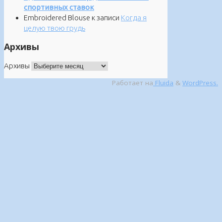
спортивных ставок
Embroidered Blouse
к записи
Когда я
целую твою грудь
Архивы
Архивы
Работает на
Fluida
&
WordPress.