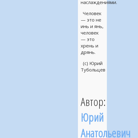
наслаждениями.
Человек
— это не
инь и янь,
человек
— это
хрень и
дрянь.
(с) Юрий
Тубольцев
Автор:
Юрий
Анатольевич