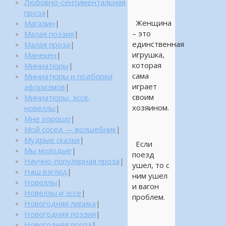
Любовно-сентиментальная
проза
|
Женщина
Магазин
|
– это
Малая поэзия
|
единственная
Малая проза
|
игрушка,
Манекен
|
которая
Миниатюры
|
сама
Миниатюры и подборки
играет
афоризмов
|
своим
Миниатюры, эссе,
хозяином.
новеллы
|
Мне хорошо
|
Мой сосед — волшебник
|
Мудрые сказки
|
Если
Мы молодые
|
поезд
Научно-популярная проза
|
ушел, то с
Наш взгляд
|
ним ушел
Новеллы
|
и вагон
Новеллы и эссе
|
проблем.
Новогодняя лирика
|
Новогодняя поэзия
|
Новогодняя проза
|