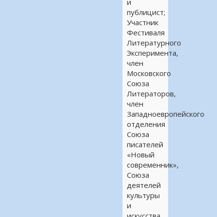
и
публицист;
Участник
Фестиваля
Литературного
Эксперимента,
член
Московского
Союза
Литераторов,
член
Западноевропейского
отделения
Союза
писателей
«Новый
современник»,
Союза
деятелей
культуры
и
искусства,