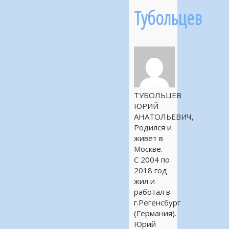
Тубольцев
ТУБОЛЬЦЕВ
ЮРИЙ
АНАТОЛЬЕВИЧ,
Родился и
живет в
Москве.
С 2004 по
2018 год
жил и
работал в
г.Регенсбург
(Германия).
Юрий