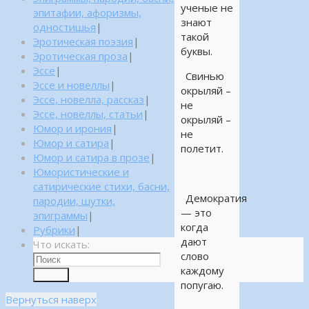
ученые не
эпитафии, афоризмы,
знают
одностишья
|
такой
Эротическая поэзия
|
буквы.
Эротическая проза
|
Эссе
|
Свинью
Эссе и новеллы
|
окрыляй –
Эссе, новелла, рассказ
|
не
Эссе, новеллы, статьи
|
окрыляй –
Юмор и ирония
|
не
Юмор и сатира
|
полетит.
Юмор и сатира в прозе
|
Юмористические и
сатирические стихи, басни,
Демократия
пародии, шутки,
— это
эпиграммы
|
когда
Рубрики
|
дают
Что искать:
слово
каждому
Поиск
попугаю.
Вернуться наверх