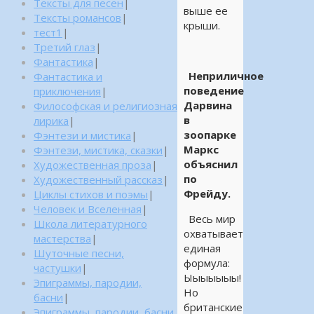
Тексты для песен
|
выше ее
Тексты романсов
|
крыши.
тест1
|
Третий глаз
|
Фантастика
|
Неприличное
Фантастика и
поведение
приключения
|
Дарвина
Философская и религиозная
в
лирика
|
зоопарке
Фэнтези и мистика
|
Маркс
Фэнтези, мистика, сказки
|
объяснил
Художественная проза
|
по
Художественный рассказ
|
Фрейду.
Циклы стихов и поэмы
|
Человек и Вселенная
|
Весь мир
Школа литературного
охватывает
мастерства
|
единая
Шуточные песни,
формула:
частушки
|
Ыыыыыыы!
Эпиграммы, пародии,
Но
басни
|
британские
Эпиграммы, пародии, басни,