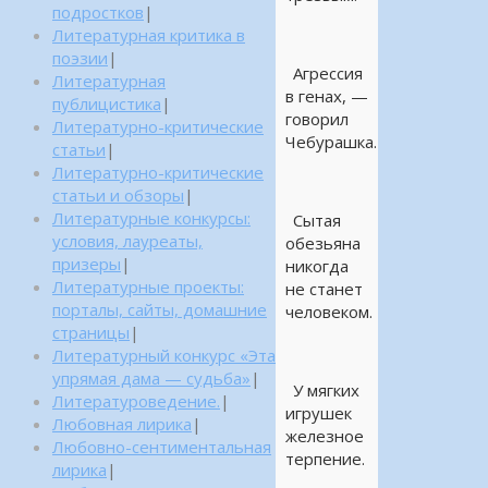
подростков
|
Литературная критика в
поэзии
|
Агрессия
Литературная
в генах, —
публицистика
|
говорил
Литературно-критические
Чебурашка.
статьи
|
Литературно-критические
статьи и обзоры
|
Литературные конкурсы:
Сытая
условия, лауреаты,
обезьяна
призеры
|
никогда
Литературные проекты:
не станет
порталы, сайты, домашние
человеком.
страницы
|
Литературный конкурс «Эта
упрямая дама — судьба»
|
У мягких
Литературоведение.
|
игрушек
Любовная лирика
|
железное
Любовно-сентиментальная
терпение.
лирика
|