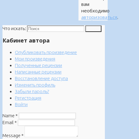
вам
необходимо
авторизоваться
.
Что искать:
Поиск
Кабинет автора
Опубликовать произведение
Мои произведения
Полученные рецензии
Написанные рецензии
Восстановление доступа
Изменить профиль
Забыли пароль?
Регистрация
Войти
Name
*
Email
*
Message
*