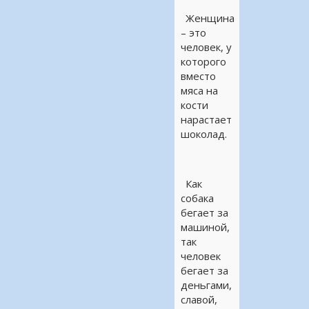
Женщина
– это
человек, у
которого
вместо
мяса на
кости
нарастает
шоколад.
Как
собака
бегает за
машиной,
так
человек
бегает за
деньгами,
славой,