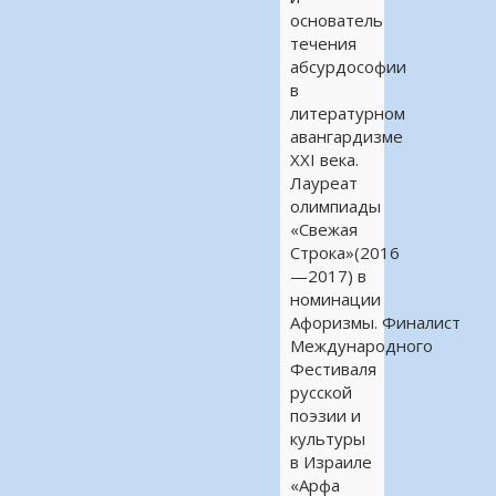
основатель
течения
абсурдософии
в
литературном
авангардизме
XXI века.
Лауреат
олимпиады
«Свежая
Строка»(2016
—2017) в
номинации
Афоризмы. Финалист
Международного
Фестиваля
русской
поэзии и
культуры
в Израиле
«Арфа