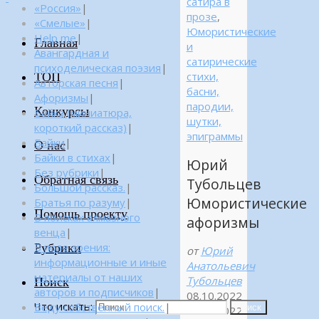
сатира в
«Россия»
|
прозе
,
«Смелые»
|
Юмористические
Help me
|
Главная
и
Авангардная и
сатирические
психоделическая поэзия
|
ТОП
стихи,
Авторская песня
|
басни,
Афоризмы
|
пародии,
Конкурсы
Байка (миниатюра,
шутки,
короткий рассказ)
|
эпиграммы
Байки
|
О нас
Байки в стихах
|
Юрий
Без рубрики
|
Обратная связь
Тубольцев
Большой рассказ.
|
Юмористические
Братья по разуму
|
Помощь проекту
В поисках алмазного
афоризмы
венца
|
Рубрики
В поле зрения:
от
Юрий
информационные и иные
Анатольевич
материалы от наших
Тубольцев
Поиск
авторов и подписчиков
|
08.10.2022
Что искать:
Веду собственный поиск.
|
Поиск
08.10.2022