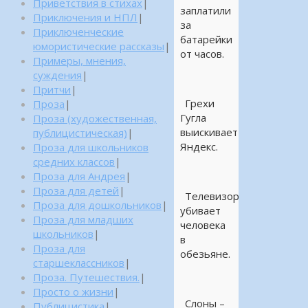
Приветствия в стихах
|
заплатили
Приключения и НПЛ
|
за
Приключенческие
батарейки
юмористические рассказы
|
от часов.
Примеры, мнения,
суждения
|
Притчи
|
Грехи
Проза
|
Гугла
Проза (художественная,
выискивает
публицистическая)
|
Яндекс.
Проза для школьников
средних классов
|
Проза для Андрея
|
Проза для детей
|
Телевизор
Проза для дошкольников
|
убивает
Проза для младших
человека
школьников
|
в
Проза для
обезьяне.
старшеклассников
|
Проза. Путешествия.
|
Просто о жизни
|
Слоны –
Публицистика
|