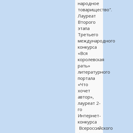
народное
товарищество".
Лауреат
Второго
этапа
Третьего
международного
конкурса
«Вся
королевская
рать»
литературного
портала
«Что
хочет
автор»,
лауреат 2-
го
Интернет-
конкурса
Всероссийского