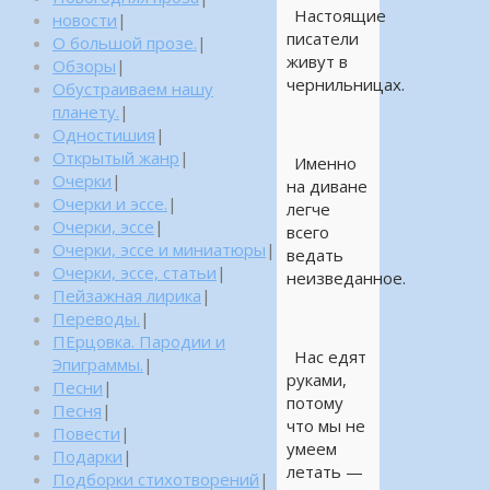
Настоящие
новости
|
писатели
О большой прозе.
|
живут в
Обзоры
|
чернильницах.
Обустраиваем нашу
планету.
|
Одностишия
|
Открытый жанр
|
Именно
Очерки
|
на диване
Очерки и эссе.
|
легче
Очерки, эссе
|
всего
Очерки, эссе и миниатюры
|
ведать
Очерки, эссе, статьи
|
неизведанное.
Пейзажная лирика
|
Переводы.
|
ПЕрцовка. Пародии и
Нас едят
Эпиграммы.
|
руками,
Песни
|
потому
Песня
|
что мы не
Повести
|
умеем
Подарки
|
летать —
Подборки стихотворений
|