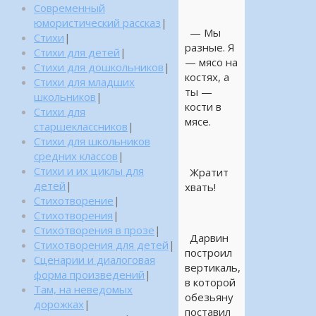
Современный
юмористический рассказ
|
— Мы
Стихи
|
разные. Я
Стихи для детей
|
— мясо на
Стихи для дошкольников
|
костях, а
Стихи для младших
ты —
школьников
|
кости в
Стихи для
мясе.
старшеклассников
|
Стихи для школьников
средних классов
|
Стихи и их циклы для
Жратит
детей
|
хвать!
Стихотворение
|
Стихотворения
|
Стихотворения в прозе
|
Дарвин
Стихотворения для детей
|
построил
Сценарии и диалоговая
вертикаль,
форма произведений
|
в которой
Там, на неведомых
обезьяну
дорожках
|
поставил