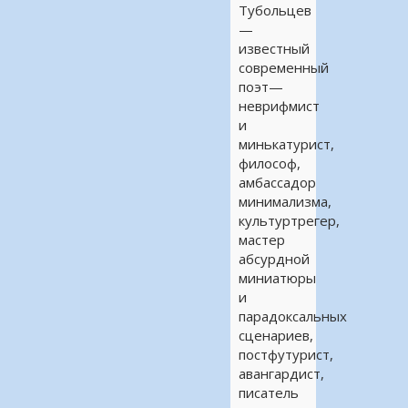
Тубольцев
—
известный
современный
поэт—
неврифмист
и
минькатурист,
философ,
амбасcадор
минимализма,
культуртрегер,
мастер
абсурдной
миниатюры
и
парадоксальных
сценариев,
постфутурист,
авангардист,
писатель