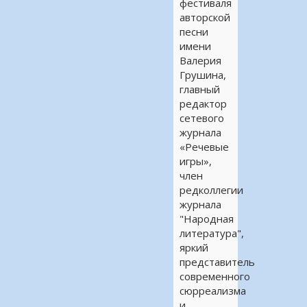
фестиваля
авторской
песни
имени
Валерия
Грушина,
главный
редактор
сетевого
журнала
«Речевые
игры»,
член
редколлегии
журнала
"Народная
литература",
яркий
представитель
современного
сюрреализма
и