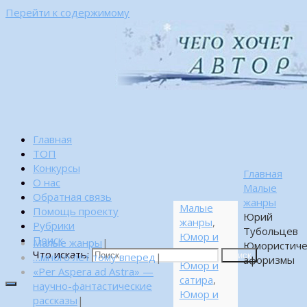
Перейти к содержимому
Главная
ТОП
Конкурсы
Главная
О нас
Малые
Обратная связь
жанры
Малые
Помощь проекту
Юрий
жанры
,
Рубрики
Тубольцев
Юмор и
Поиск
Малые жанры
|
Юмористиче
ирония
,
Что искать:
…много лет тому вперед
|
Поиск
афоризмы
Юмор и
«Per Aspera ad Astra» —
сатира
,
научно-фантастические
Юмор и
рассказы
|