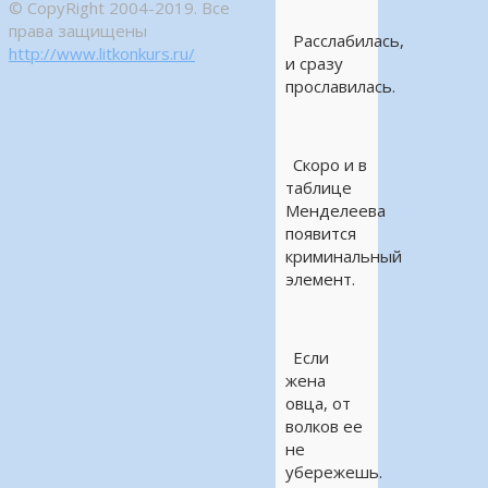
© CopyRight 2004-2019. Все
права защищены
Расслабилась,
http://www.litkonkurs.ru/
и сразу
прославилась.
Скоро и в
таблице
Менделеева
появится
криминальный
элемент.
Если
жена
овца, от
волков ее
не
убережешь.