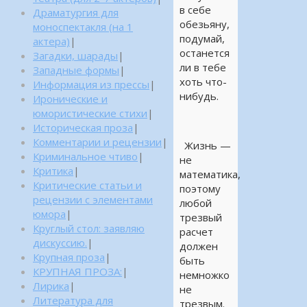
в себе
Драматургия для
обезьяну,
моноспектакля (на 1
подумай,
актера)
|
останется
Загадки, шарады
|
ли в тебе
Западные формы
|
хоть что-
Информация из прессы
|
нибудь.
Иронические и
юмористические стихи
|
Историческая проза
|
Комментарии и рецензии
|
Жизнь —
Криминальное чтиво
|
не
Критика
|
математика,
Критические статьи и
поэтому
рецензии с элементами
любой
юмора
|
трезвый
Круглый стол: заявляю
расчет
дискуссию.
|
должен
Крупная проза
|
быть
КРУПНАЯ ПРОЗА:
|
немножко
Лирика
|
не
Литература для
трезвым.