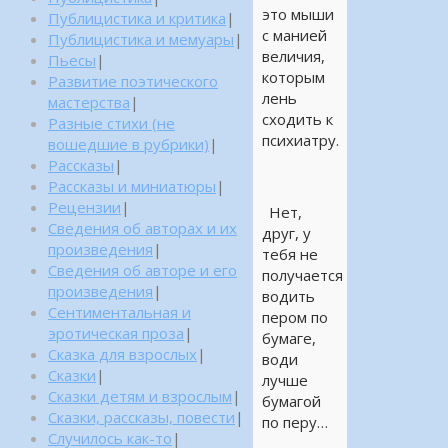
это мыши
Публицистика и критика
|
с манией
Публицистика и мемуары
|
величия,
Пьесы
|
которым
Развитие поэтического
лень
мастерства
|
сходить к
Разные стихи (не
психиатру.
вошедшие в рубрики)
|
Рассказы
|
Рассказы и миниатюры
|
Рецензии
|
Нет,
Сведения об авторах и их
друг, у
произведения
|
тебя не
Сведения об авторе и его
получается
произведения
|
водить
Сентиментальная и
пером по
эротическая проза
|
бумаге,
Сказка для взрослых
|
води
Сказки
|
лучше
Сказки детям и взрослым
|
бумагой
Сказки, рассказы, повести
|
по перу…
Случилось как-то
|