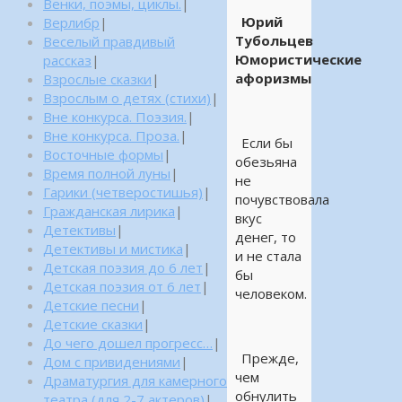
Венки, поэмы, циклы.
|
Юрий
Верлибр
|
Тубольцев
Веселый правдивый
Юмористические
рассказ
|
афоризмы
Взрослые сказки
|
Взрослым о детях (стихи)
|
Вне конкурса. Поэзия.
|
Вне конкурса. Проза.
|
Если бы
Восточные формы
|
обезьяна
Время полной луны
|
не
Гарики (четверостишья)
|
почувствовала
Гражданская лирика
|
вкус
Детективы
|
денег, то
Детективы и мистика
|
и не стала
Детская поэзия до 6 лет
|
бы
Детская поэзия от 6 лет
|
человеком.
Детские песни
|
Детские сказки
|
До чего дошел прогресс…
|
Прежде,
Дом с привидениями
|
чем
Драматургия для камерного
обнулить
театра (для 2-7 актеров)
|