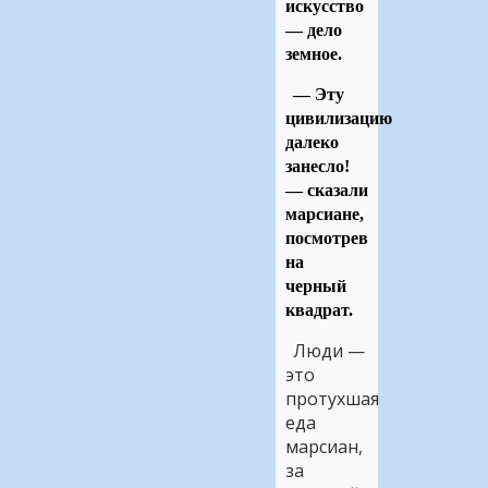
искусство
— дело
земное.
— Эту
цивилизацию
далеко
занесло!
— сказали
марсиане,
посмотрев
на
черный
квадрат.
Люди —
это
протухшая
еда
марсиан,
за