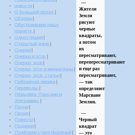
—
новости
|
Жители
О большой прозе.
|
Земли
Обзоры
|
рисуют
Обустраиваем нашу
черные
планету.
|
квадраты,
Одностишия
|
а потом
Открытый жанр
|
их
Очерки
|
пересматривают,
Очерки и эссе.
|
Очерки, эссе
|
перепересматривают
Очерки, эссе и миниатюры
|
и еще раз
Очерки, эссе, статьи
|
пересматривают,
Пейзажная лирика
|
— так
Переводы.
|
определяют
ПЕрцовка. Пародии и
Марсиане
Эпиграммы.
|
Землян.
Песни
|
Песня
|
—
Повести
|
Черный
Подарки
|
квадрат
Подборки стихотворений
|
— это