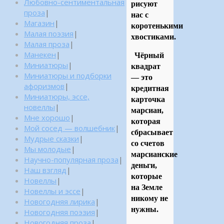
Любовно-сентиментальная
рисуют
проза
|
нас с
Магазин
|
коротенькими
Малая поэзия
|
хвостиками.
Малая проза
|
Манекен
|
Чёрный
Миниатюры
|
квадрат
Миниатюры и подборки
— это
афоризмов
|
кредитная
Миниатюры, эссе,
карточка
новеллы
|
марсиан,
Мне хорошо
|
которая
Мой сосед — волшебник
|
сбрасывает
Мудрые сказки
|
со счетов
Мы молодые
|
марсианские
Научно-популярная проза
|
деньги,
Наш взгляд
|
которые
Новеллы
|
на Земле
Новеллы и эссе
|
никому не
Новогодняя лирика
|
нужны.
Новогодняя поэзия
|
Новогодняя проза
|