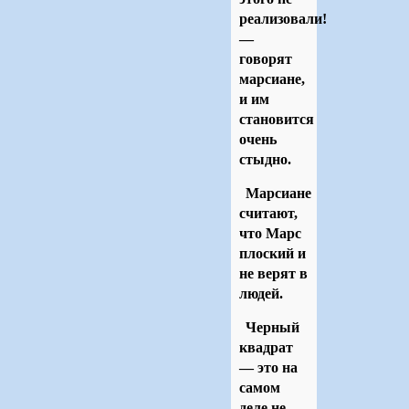
реализовали!
—
говорят
марсиане,
и им
становится
очень
стыдно.
Марсиане
считают,
что Марс
плоский и
не верят в
людей.
Черный
квадрат
— это на
самом
деле не