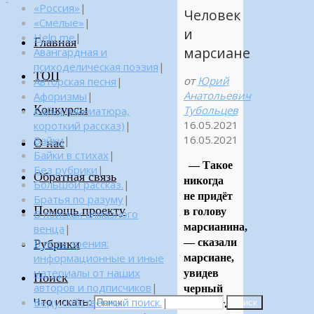
«Россия»
|
Человек
«Смелые»
|
и
Help me
|
Главная
марсиане
Авангардная и
психоделическая поэзия
|
ТОП
от
Юрий
Авторская песня
|
Анатольевич
Афоризмы
|
Конкурсы
Тубольцев
Байка (миниатюра,
16.05.2021
короткий рассказ)
|
16.05.2021
Байки
|
О нас
Байки в стихах
|
— Такое
Без рубрики
|
Обратная связь
никогда
Большой рассказ.
|
не придёт
Братья по разуму
|
Помощь проекту
в голову
В поисках алмазного
марсианина,
венца
|
Рубрики
В поле зрения:
— сказали
информационные и иные
марсиане,
материалы от наших
увидев
Поиск
авторов и подписчиков
|
черный
Что искать:
Веду собственный поиск.
|
Поиск
квадрат.