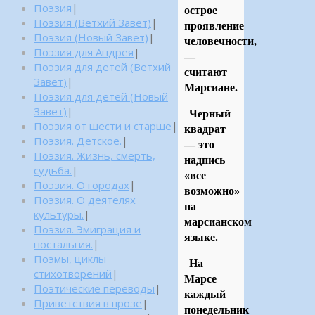
Поэзия
|
острое
Поэзия (Ветхий Завет)
|
проявление
Поэзия (Новый Завет)
|
человечности,
Поэзия для Андрея
|
—
Поэзия для детей (Ветхий
считают
Завет)
|
Марсиане.
Поэзия для детей (Новый
Завет)
|
Черный
Поэзия от шести и старше
|
квадрат
Поэзия. Детское.
|
— это
Поэзия. Жизнь, смерть,
надпись
судьба.
|
«все
Поэзия. О городах
|
возможно»
Поэзия. О деятелях
на
культуры.
|
марсианском
Поэзия. Эмиграция и
языке.
ностальгия.
|
Поэмы, циклы
На
стихотворений
|
Марсе
Поэтические переводы
|
каждый
Приветствия в прозе
|
понедельник