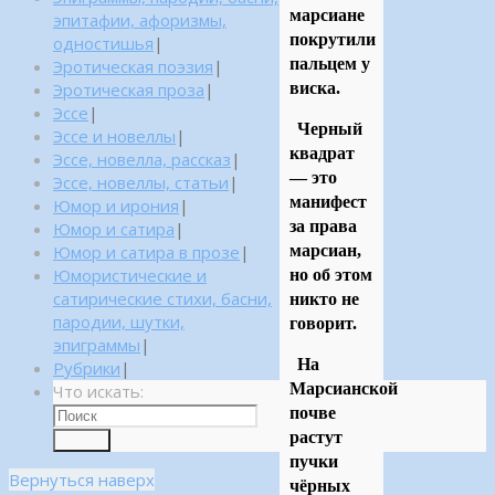
марсиане
эпитафии, афоризмы,
покрутили
одностишья
|
пальцем у
Эротическая поэзия
|
Эротическая проза
|
виска.
Эссе
|
Черный
Эссе и новеллы
|
квадрат
Эссе, новелла, рассказ
|
— это
Эссе, новеллы, статьи
|
манифест
Юмор и ирония
|
за права
Юмор и сатира
|
Юмор и сатира в прозе
|
марсиан,
Юмористические и
но об этом
сатирические стихи, басни,
никто не
пародии, шутки,
говорит.
эпиграммы
|
На
Рубрики
|
Марсианской
Что искать:
почве
растут
Поиск
пучки
Вернуться наверх
чёрных