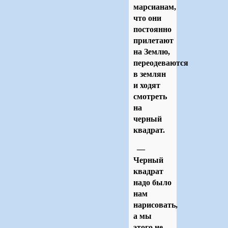
марсианам,
что они
постоянно
прилетают
на Землю,
переодеваются
в землян
и ходят
смотреть
на
черный
квадрат.
—
Черный
квадрат
надо было
нам
нарисовать,
а мы
этого не