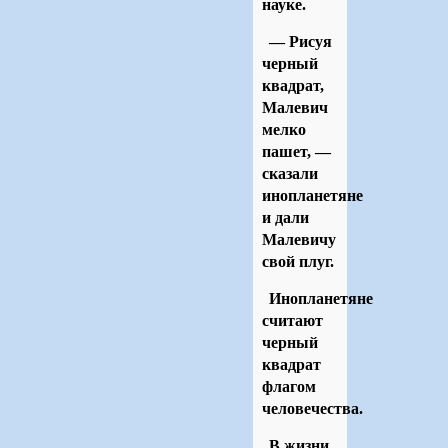
науке.
— Рисуя
черный
квадрат,
Малевич
мелко
пашет, —
сказали
инопланетяне
и дали
Малевичу
свой плуг.
Инопланетяне
считают
черный
квадрат
флагом
человечества.
В жизни