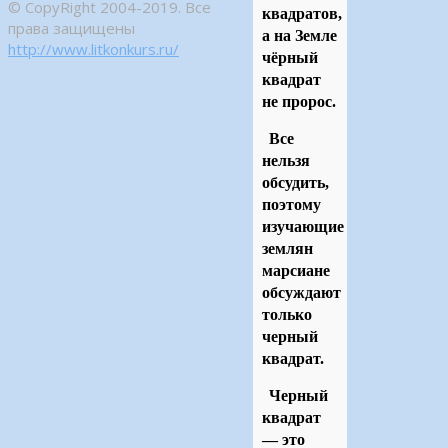
© CopyRight 2004-2019. Все
квадратов,
права защищены
а на Земле
http://www.litkonkurs.ru/
чёрный
квадрат
не пророс.
Все
нельзя
обсудить,
поэтому
изучающие
землян
марсиане
обсуждают
только
черный
квадрат.
Черный
квадрат
— это