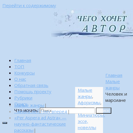
Перейти к содержимому
Главная
ТОП
Конкурсы
Главная
О нас
Малые
Обратная связь
жанры
Малые
Помощь проекту
Человек и
жанры
,
Рубрики
марсиане
Афоризмы
,
Поиск
Малые жанры
|
Байки
,
Что искать:
…много лет тому вперед
|
Поиск
Миниатюры,
«Per Aspera ad Astra» —
эссе,
научно-фантастические
новеллы
рассказы
|