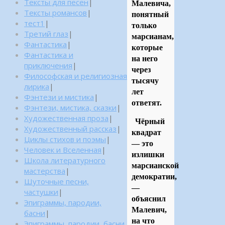
Тексты для песен
|
Малевича,
Тексты романсов
|
понятный
тест1
|
только
Третий глаз
|
марсианам,
Фантастика
|
которые
Фантастика и
на него
приключения
|
через
Философская и религиозная
тысячу
лирика
|
лет
Фэнтези и мистика
|
ответят.
Фэнтези, мистика, сказки
|
Художественная проза
|
Чёрный
Художественный рассказ
|
квадрат
Циклы стихов и поэмы
|
— это
Человек и Вселенная
|
излишки
Школа литературного
марсианской
мастерства
|
демократии,
Шуточные песни,
—
частушки
|
объяснил
Эпиграммы, пародии,
Малевич,
басни
|
на что
Эпиграммы, пародии, басни,