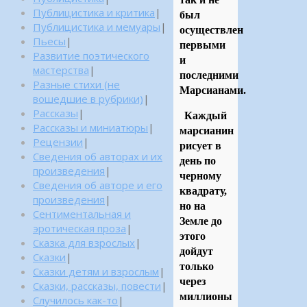
Публицистика и критика
|
был
Публицистика и мемуары
|
осуществлен
Пьесы
|
первыми
Развитие поэтического
и
мастерства
|
последними
Разные стихи (не
Марсианами.
вошедшие в рубрики)
|
Рассказы
|
Каждый
Рассказы и миниатюры
|
марсианин
Рецензии
|
рисует в
Сведения об авторах и их
день по
произведения
|
черному
Сведения об авторе и его
квадрату,
произведения
|
но на
Сентиментальная и
Земле до
эротическая проза
|
этого
Сказка для взрослых
|
дойдут
Сказки
|
только
Сказки детям и взрослым
|
через
Сказки, рассказы, повести
|
миллионы
Случилось как-то
|