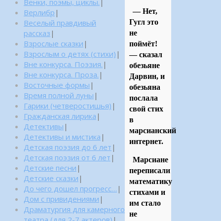
Венки, поэмы, циклы.
|
— Нет,
Верлибр
|
Веселый правдивый
Гугл это
рассказ
|
не
Взрослые сказки
|
поймёт!
Взрослым о детях (стихи)
|
— сказал
Вне конкурса. Поэзия.
|
обезьяне
Вне конкурса. Проза.
|
Дарвин, и
Восточные формы
|
обезьяна
Время полной луны
|
послала
Гарики (четверостишья)
|
свой стих
Гражданская лирика
|
в
Детективы
|
марсианский
Детективы и мистика
|
интернет.
Детская поэзия до 6 лет
|
Детская поэзия от 6 лет
|
Марсиане
Детские песни
|
переписали
Детские сказки
|
математику
До чего дошел прогресс…
|
стихами и
Дом с привидениями
|
им стало
Драматургия для камерного
не
театра (для 2-7 актеров)
|