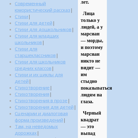
лет.
Современный
юмористический рассказ
|
Лица
Стихи
|
только у
Стихи для детей
|
людей, а у
Стихи для дошкольников
|
марсиан
Стихи для младших
— морды,
школьников
|
и поэтому
Стихи для
марсиан
старшеклассников
|
никто не
Стихи для школьников
средних классов
|
видит —
Стихи и их циклы для
им
детей
|
стыдно
Стихотворение
|
показываться
Стихотворения
|
людям на
Стихотворения в прозе
|
глаза.
Стихотворения для детей
|
Сценарии и диалоговая
Черный
форма произведений
|
квадрат
Там, на неведомых
— это
дорожках
|
выпад