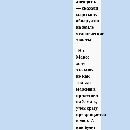
анекдота,
— сказали
марсиане,
обнаружив
на земле
человеческие
хвосты.
На
Марсе
хочу —
это учох,
но как
только
марсиане
прилетают
на Землю,
учох сразу
превращается
в хочу. А
как будет