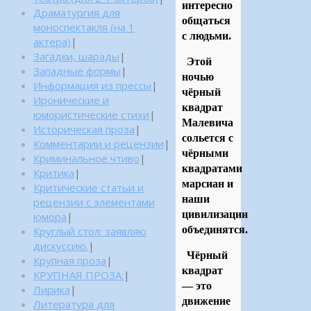
интересно
Драматургия для
общаться
моноспектакля (на 1
с людьми.
актера)
|
Загадки, шарады
|
Этой
Западные формы
|
ночью
Информация из прессы
|
чёрный
Иронические и
квадрат
юмористические стихи
|
Малевича
Историческая проза
|
сольется с
Комментарии и рецензии
|
чёрными
Криминальное чтиво
|
квадратами
Критика
|
марсиан и
Критические статьи и
наши
рецензии с элементами
цивилизации
юмора
|
объединятся.
Круглый стол: заявляю
дискуссию.
|
Чёрный
Крупная проза
|
квадрат
КРУПНАЯ ПРОЗА:
|
— это
Лирика
|
движение
Литература для