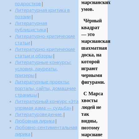
марсианских
подростков
|
умов.
Литературная критика в
поэзии
|
Чёрный
Литературная
квадрат
публицистика
|
— это
Литературно-критические
марсианская
статьи
|
шахматная
Литературно-критические
доска, на
статьи и обзоры
|
Литературные конкурсы:
которой
условия, лауреаты,
играют
призеры
|
черными
Литературные проекты:
фигурами.
порталы, сайты, домашние
С Марса
страницы
|
хвосты
Литературный конкурс «Эта
упрямая дама — судьба»
|
людей не
Литературоведение.
|
так
Любовная лирика
|
видны,
Любовно-сентиментальная
поэтому
лирика
|
марсиане