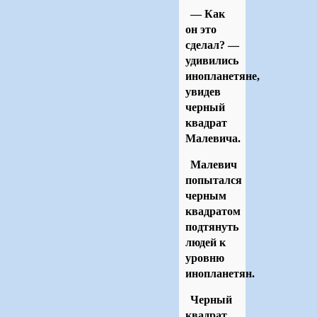
— Как
он это
сделал? —
удивились
инопланетяне,
увидев
черный
квадрат
Малевича.
Малевич
попытался
черным
квадратом
подтянуть
людей к
уровню
инопланетян.
Черный
квадрат