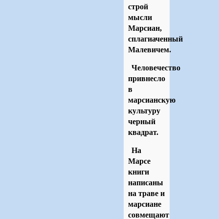
строй
мысли
Марсиан,
сплагиаченный
Малевичем.
Человечество
привнесло
в
марсианскую
культуру
черный
квадрат.
На
Марсе
книги
написаны
на траве и
марсиане
совмещают