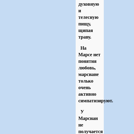
духовную
и
телесную
пищу,
щипая
траву.
На
Марсе нет
понятия
любовь,
марсиане
только
очень
активно
симпатизируют.
У
Марсиан
не
получается