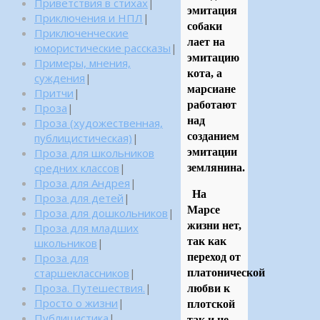
Приветствия в стихах
|
эмитация
Приключения и НПЛ
|
собаки
Приключенческие
лает на
юмористические рассказы
|
эмитацию
Примеры, мнения,
кота, а
суждения
|
марсиане
Притчи
|
работают
Проза
|
над
Проза (художественная,
созданием
публицистическая)
|
Проза для школьников
эмитации
средних классов
|
землянина.
Проза для Андрея
|
На
Проза для детей
|
Марсе
Проза для дошкольников
|
жизни нет,
Проза для младших
так как
школьников
|
Проза для
переход от
старшеклассников
|
платонической
Проза. Путешествия.
|
любви к
Просто о жизни
|
плотской
Публицистика
|
так и не