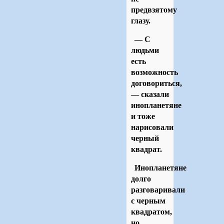
предвзятому
глазу.
— С
людьми
есть
возможность
договориться,
— сказали
инопланетяне
и тоже
нарисовали
черный
квадрат.
Инопланетяне
долго
разговаривали
с черным
квадратом,
но