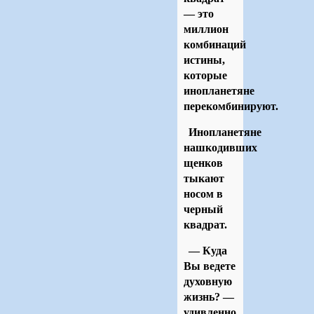
— это
миллион
комбинаций
истины,
которые
инопланетяне
перекомбинируют.
Инопланетяне
нашкодивших
щенков
тыкают
носом в
черный
квадрат.
— Куда
Вы ведете
духовную
жизнь? —
удивленно