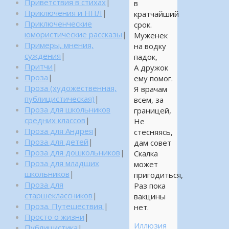
Приветствия в стихах
|
в
Приключения и НПЛ
|
кратчайший
Приключенческие
срок.
юмористические рассказы
|
Муженек
Примеры, мнения,
на водку
суждения
|
падок,
Притчи
|
А дружок
Проза
|
ему помог.
Проза (художественная,
Я врачам
публицистическая)
|
всем, за
Проза для школьников
границей,
средних классов
|
Не
Проза для Андрея
|
стесняясь,
Проза для детей
|
дам совет
Проза для дошкольников
|
Скалка
Проза для младших
может
школьников
|
пригодиться,
Проза для
Раз пока
старшеклассников
|
вакцины
Проза. Путешествия.
|
нет.
Просто о жизни
|
Иллюзия
Публицистика
|