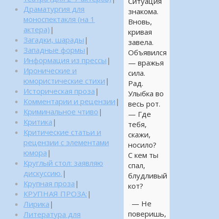
Ситуация
Драматургия для
знакома.
моноспектакля (на 1
Вновь,
актера)
|
кривая
Загадки, шарады
|
завела.
Западные формы
|
Объявился
Информация из прессы
|
— вражья
Иронические и
сила.
юмористические стихи
|
Рад.
Историческая проза
|
Улыбка во
Комментарии и рецензии
|
весь рот.
Криминальное чтиво
|
— Где
Критика
|
тебя,
Критические статьи и
скажи,
рецензии с элементами
ноcило?
юмора
|
С кем ты
Круглый стол: заявляю
спал,
дискуссию.
|
блудливый
Крупная проза
|
кот?
КРУПНАЯ ПРОЗА:
|
— Не
Лирика
|
поверишь,
Литература для