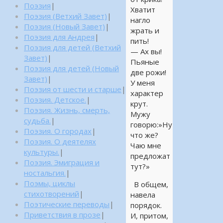
Поэзия
|
Хватит
Поэзия (Ветхий Завет)
|
нагло
Поэзия (Новый Завет)
|
жрать и
Поэзия для Андрея
|
пить!
Поэзия для детей (Ветхий
— Ах вы!
Завет)
|
Пьяные
Поэзия для детей (Новый
две рожи!
Завет)
|
У меня
Поэзия от шести и старше
|
характер
Поэзия. Детское.
|
крут.
Поэзия. Жизнь, смерть,
Мужу
судьба.
|
говорю:»Ну
Поэзия. О городах
|
что же?
Поэзия. О деятелях
Чаю мне
культуры.
|
предложат
Поэзия. Эмиграция и
тут?»
ностальгия.
|
Поэмы, циклы
В общем,
стихотворений
|
навела
Поэтические переводы
|
порядок.
Приветствия в прозе
|
И, притом,