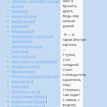
смог я
Любовно-сентиментальная
бросить
проза
|
друга,
Магазин
|
Ведь ему
Малая поэзия
|
нельзя
Малая проза
|
домой.
Манекен
|
Миниатюры
|
Я — в
Миниатюры и подборки
гараж.Внутри
афоризмов
|
картина
Миниатюры, эссе,
—
новеллы
|
Стулья,
Мне хорошо
|
стол
Мой сосед — волшебник
|
складной
Мудрые сказки
|
стоит.
Мы молодые
|
Соблюдатель
Научно-популярная проза
|
карантина,
Наш взгляд
|
Наш
Новеллы
|
Степаныч,
Новеллы и эссе
|
там сидит.
Новогодняя лирика
|
С пивом, с
Новогодняя поэзия
|
водкою,
Новогодняя проза
|