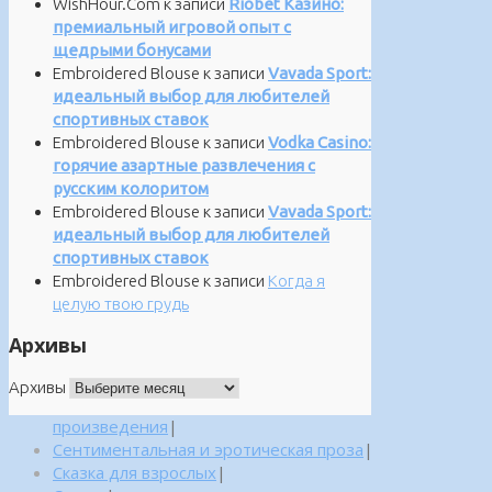
WishHour.Com
к записи
Riobet Казино:
премиальный игровой опыт с
щедрыми бонусами
Embroidered Blouse
к записи
Vavada Sport:
идеальный выбор для любителей
спортивных ставок
Embroidered Blouse
к записи
Vodka Casino:
горячие азартные развлечения с
русским колоритом
Embroidered Blouse
к записи
Vavada Sport:
идеальный выбор для любителей
спортивных ставок
Embroidered Blouse
к записи
Когда я
целую твою грудь
Архивы
Архивы
произведения
|
Сентиментальная и эротическая проза
|
Сказка для взрослых
|