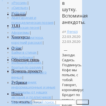
в
«Россия»
|
«Смелые»
|
шутку.
Help me
|
Главная
Вспоминая
Авангардная и
анекдоты.
психоделическая поэзия
|
ТОП
Авторская песня
|
от
frensis
Афоризмы
|
22.03.2020
Конкурсы
Байка (миниатюра,
22.03.2020
короткий рассказ)
|
Байки
|
О нас
—
Байки в стихах
|
Заходи.
Без рубрики
|
Обратная связь
Садись.
Большой рассказ.
|
Подвинусь.
Братья по разуму
|
Кофе мы
Помощь проекту
В поисках алмазного
попьем, с
венца
|
тобой.
Рубрики
В поле зрения:
Говорят,
информационные и иные
коронавирус
материалы от наших
Поиск
Бродит по
авторов и подписчиков
|
миру с
Что искать:
Веду собственный поиск.
|
Поиск
косой.