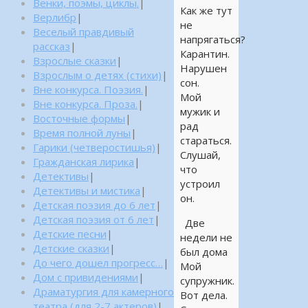
Венки, поэмы, циклы.
|
Как же тут
Верлибр
|
не
Веселый правдивый
напрягаться?
рассказ
|
Карантин.
Взрослые сказки
|
Нарушен
Взрослым о детях (стихи)
|
сон.
Вне конкурса. Поэзия.
|
Мой
Вне конкурса. Проза.
|
мужик и
Восточные формы
|
рад
Время полной луны
|
стараться.
Гарики (четверостишья)
|
Слушай,
Гражданская лирика
|
что
Детективы
|
устроил
Детективы и мистика
|
он.
Детская поэзия до 6 лет
|
Детская поэзия от 6 лет
|
Две
Детские песни
|
недели не
Детские сказки
|
был дома
До чего дошел прогресс…
|
Мой
Дом с привидениями
|
супружник.
Драматургия для камерного
Вот дела.
театра (для 2-7 актеров)
|