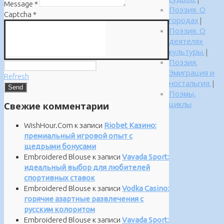
Message
*
Поэзия. О
Captcha
*
городах
|
Поэзия. О
деятелях
культуры.
|
Поэзия.
Эмиграция и
Refresh
ностальгия.
|
Поэмы,
циклы
Свежие комментарии
WishHour.Com
к записи
Riobet Казино:
премиальный игровой опыт с
щедрыми бонусами
Embroidered Blouse
к записи
Vavada Sport:
идеальный выбор для любителей
спортивных ставок
Embroidered Blouse
к записи
Vodka Casino:
горячие азартные развлечения с
русским колоритом
Embroidered Blouse
к записи
Vavada Sport: