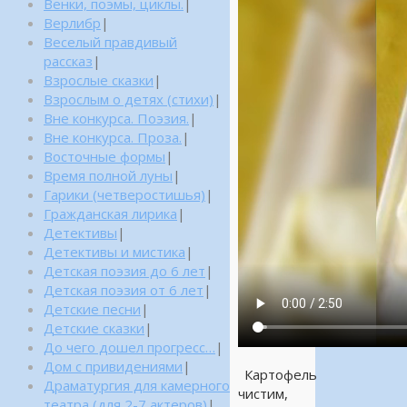
Венки, поэмы, циклы.
|
Верлибр
|
Веселый правдивый
рассказ
|
Взрослые сказки
|
Взрослым о детях (стихи)
|
Вне конкурса. Поэзия.
|
Вне конкурса. Проза.
|
Восточные формы
|
Время полной луны
|
Гарики (четверостишья)
|
Гражданская лирика
|
Детективы
|
Детективы и мистика
|
Детская поэзия до 6 лет
|
Детская поэзия от 6 лет
|
Детские песни
|
Детские сказки
|
До чего дошел прогресс…
|
Дом с привидениями
|
Картофель
Драматургия для камерного
чистим,
театра (для 2-7 актеров)
|