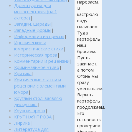
нарезаем.
Драматургия для
В
моноспектакля (на 1
кастрюлю
актера)
|
воду
Загадки, шарады
|
наливаем.
Западные формы
|
Туда
Информация из прессы
|
картофель
Иронические и
наш
юмористические стихи
|
бросаем.
Историческая проза
|
Пусть
Комментарии и рецензии
|
закипает,
Криминальное чтиво
|
а потом
Критика
|
Огонь мы
Критические статьи и
сразу
рецензии с элементами
уменьшаем.
юмора
|
Варить
Круглый стол: заявляю
картофель
дискуссию.
|
продолжаем.
Крупная проза
|
Его
КРУПНАЯ ПРОЗА:
|
готовность
Лирика
|
проверяем.
Литература для
Минуток