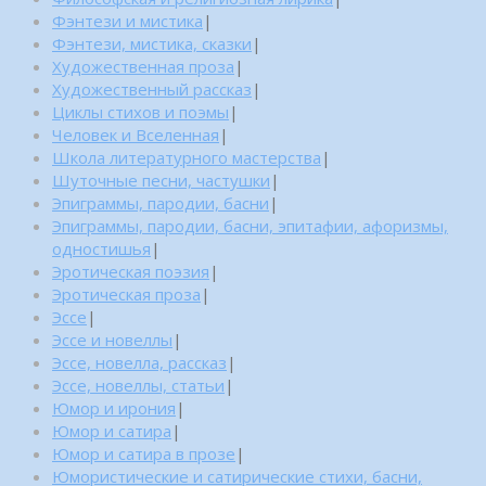
Фэнтези и мистика
|
Фэнтези, мистика, сказки
|
Художественная проза
|
Художественный рассказ
|
Циклы стихов и поэмы
|
Человек и Вселенная
|
Школа литературного мастерства
|
Шуточные песни, частушки
|
Эпиграммы, пародии, басни
|
Эпиграммы, пародии, басни, эпитафии, афоризмы,
одностишья
|
Эротическая поэзия
|
Эротическая проза
|
Эссе
|
Эссе и новеллы
|
Эссе, новелла, рассказ
|
Эссе, новеллы, статьи
|
Юмор и ирония
|
Юмор и сатира
|
Юмор и сатира в прозе
|
Юмористические и сатирические стихи, басни,