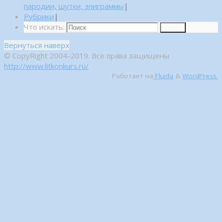
пародии, шутки, эпиграммы
|
Рубрики
|
Что искать:
Поиск
Вернуться наверх
© CopyRight 2004-2019. Все права защищены
http://www.litkonkurs.ru/
Работает на
Fluida
&
WordPress.