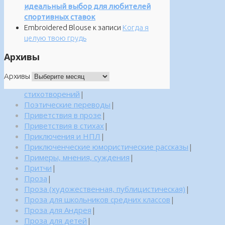
идеальный выбор для любителей
спортивных ставок
Embroidered Blouse
к записи
Когда я
целую твою грудь
Архивы
Архивы
стихотворений
|
Поэтические переводы
|
Приветствия в прозе
|
Приветствия в стихах
|
Приключения и НПЛ
|
Приключенческие юмористические рассказы
|
Примеры, мнения, суждения
|
Притчи
|
Проза
|
Проза (художественная, публицистическая)
|
Проза для школьников средних классов
|
Проза для Андрея
|
Проза для детей
|