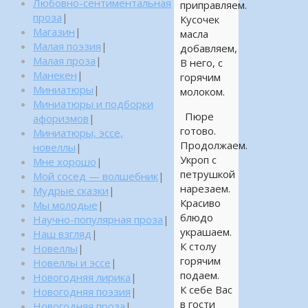
Любовно-сентиментальная
приправляем.
проза
|
Кусочек
Магазин
|
масла
Малая поэзия
|
добавляем,
Малая проза
|
В него, с
Манекен
|
горячим
Миниатюры
|
молоком.
Миниатюры и подборки
Пюре
афоризмов
|
готово.
Миниатюры, эссе,
Продолжаем.
новеллы
|
Укроп с
Мне хорошо
|
петрушкой
Мой сосед — волшебник
|
нарезаем.
Мудрые сказки
|
Красиво
Мы молодые
|
блюдо
Научно-популярная проза
|
украшаем.
Наш взгляд
|
К столу
Новеллы
|
горячим
Новеллы и эссе
|
подаем.
Новогодняя лирика
|
К себе Вас
Новогодняя поэзия
|
в гости
Новогодняя проза
|