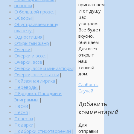
приглашаем.
новости
|
И от душу
О большой прозе.
|
Вас
Обзоры
|
угощаем.
Обустраиваем нашу
Все будет
планету.
|
вкусно,
Одностишия
|
обещаем.
Открытый жанр
|
Для всех
Очерки
|
открыт
Очерки и эссе.
|
наш
Очерки, эссе
|
теплый
Очерки, эссе и миниатюры
|
дом.
Очерки, эссе, статьи
|
Пейзажная лирика
|
Слабость
Переводы.
|
Случай
ПЕрцовка. Пародии и
Эпиграммы.
|
Добавить
Песни
|
комментарий
Песня
|
Повести
|
Подарки
|
Для
Подборки стихотворений
|
отправки