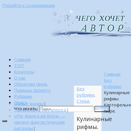
Перейти к содержимому
Главная
ТОП
Конкурсы
Главная
О нас
Без
Обратная связь
рубрики
Без
Помощь проекту
Кулинарные
рубрики
,
Рубрики
рифмы.
Стихи
,
Поиск
Малые жанры
|
Картофельн
Стихотворение
Что искать:
…много лет тому вперед
|
Поиск
пюре.
«Per Aspera ad Astra» —
Кулинарные
научно-фантастические
рифмы.
рассказы
|