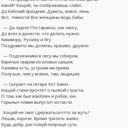
Какой? Кощей, ты соображаешь слабо.
Да бабский праздник. Думать, вовсе, лень.
Вот, темнота! Все женщины ведь бабы.
— Да ладно! Постараюсь, как смогу,
До всех я донести, что делать нужно.
Кикимору, Русалку и Ягу
Поздравить мы должны, красиво, дружно.
— Подснежники в лесу мы соберем,
Варенье сварим из еловых шишек.
Наливка есть, устроим им прием
Получше, чем у всяких, там, людишек.
— Сыграет на гитаре Кот Баюн.
Кощей стихи прочтет о пылкой страсти,
О том, как был влюблен и робок, юн.
Горыныч пламя выпустит из пасти.
Кощей не смог сдержаться:»Что за жуть?
Лешак, короче. Время тратить жалко.
Будь добр, растолкуй попроще суть.