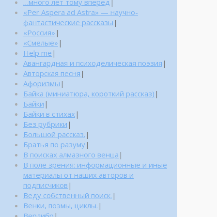
…много лет тому вперед
|
«Per Aspera ad Astra» — научно-
фантастические рассказы
|
«Россия»
|
«Смелые»
|
Help me
|
Авангардная и психоделическая поэзия
|
Авторская песня
|
Афоризмы
|
Байка (миниатюра, короткий рассказ)
|
Байки
|
Байки в стихах
|
Без рубрики
|
Большой рассказ.
|
Братья по разуму
|
В поисках алмазного венца
|
В поле зрения: информационные и иные
материалы от наших авторов и
подписчиков
|
Веду собственный поиск.
|
Венки, поэмы, циклы.
|
Верлибр
|