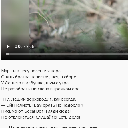
Март и в лесу весенняя пора.
Опять братва нечистая, вся, в сборе.
У Лешего в избушке, шум с утра.
Не разобрать ни слова в громком оре.
Ну, Леший верховодит, как всегда.
— Эй! Нечисть! Вам орать не надоело?!
Письмо от Беса! Вот! Гляди сюда!
Не отвлекаться! Слушайте! Есть дело!
— На праздник к нам летят, на женский день.