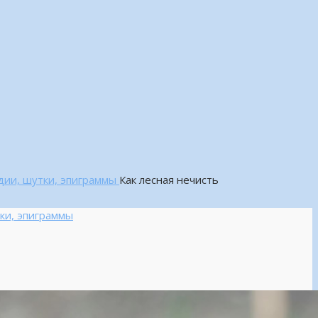
одии, шутки, эпиграммы
Как лесная нечисть
ки, эпиграммы