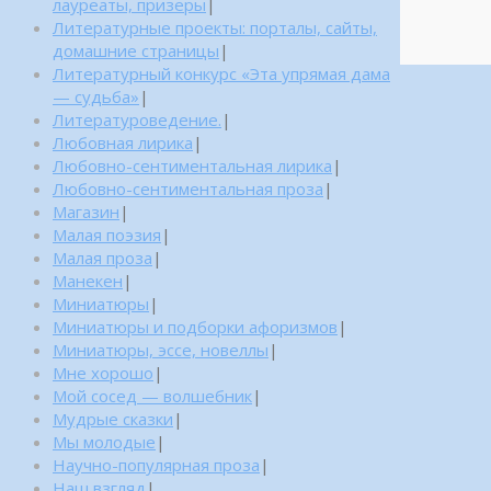
лауреаты, призеры
|
Литературные проекты: порталы, сайты,
домашние страницы
|
Литературный конкурс «Эта упрямая дама
— судьба»
|
Литературоведение.
|
Любовная лирика
|
Любовно-сентиментальная лирика
|
Любовно-сентиментальная проза
|
Магазин
|
Малая поэзия
|
Малая проза
|
Манекен
|
Миниатюры
|
Миниатюры и подборки афоризмов
|
Миниатюры, эссе, новеллы
|
Мне хорошо
|
Мой сосед — волшебник
|
Мудрые сказки
|
Мы молодые
|
Научно-популярная проза
|
Наш взгляд
|