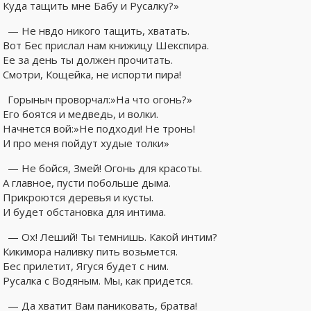
Куда тащить мне Бабу и Русалку?»
— Не нвдо никого тащить, хватать.
Вот Бес прислал нам книжицу Шекспира.
Ее за день ты должен прочитать.
Смотри, Кощейка, не испорти пира!
Горыныч проворчал:»На что огонь?»
Его боятся и медведь, и волки.
Начнется вой:»Не подходи! Не тронь!
И про меня пойдут худые толки»
— Не бойся, Змей! Огонь для красоты.
А главное, пусти побольше дыма.
Прикроются деревья и кусты.
И будет обстановка для интима.
— Ох! Леший! Ты темнишь. Какой интим?
Кикимора наливку пить возьмется.
Бес прилетит, Ягуся будет с ним.
Русалка с Водяным. Мы, как придется.
— Да хватит Вам паниковать, братва!