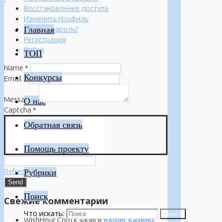
Восстановление доступа
Изменить профиль
Главная
Забыли пароль?
Регистрация
Войти
ТОП
Name
*
Конкурсы
Email
*
Message
*
О нас
Captcha
*
Обратная связь
Помощь проекту
Refresh
Рубрики
Поиск
Свежие комментарии
Что искать:
Поиск
WishHour.Com
к записи
Riobet Казино: