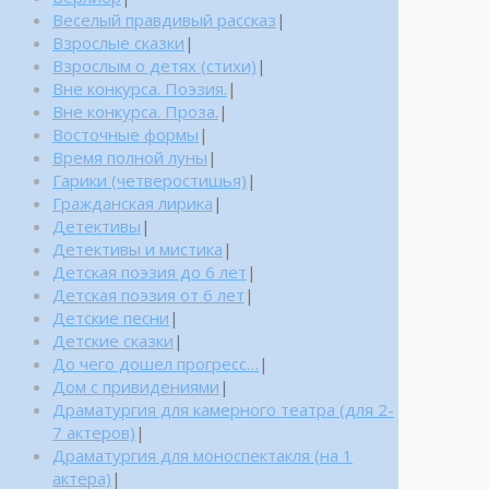
Веселый правдивый рассказ
|
Взрослые сказки
|
Взрослым о детях (стихи)
|
Вне конкурса. Поэзия.
|
Вне конкурса. Проза.
|
Восточные формы
|
Время полной луны
|
Гарики (четверостишья)
|
Гражданская лирика
|
Детективы
|
Детективы и мистика
|
Детская поэзия до 6 лет
|
Детская поэзия от 6 лет
|
Детские песни
|
Детские сказки
|
До чего дошел прогресс…
|
Дом с привидениями
|
Драматургия для камерного театра (для 2-
7 актеров)
|
Драматургия для моноспектакля (на 1
актера)
|