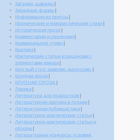
Загадки, шарады
|
Западные формы
|
Информация из прессы
|
Иронические и юмористические стихи
|
Историческая проза
|
Комментарии и рецензии
|
Криминальное чтиво
|
Критика
|
Критические статьи и рецензии с
элементами юмора
|
Круглый стол: заявляю дискуссию.
|
Крупная проза
|
КРУПНАЯ ПРОЗА:
|
Лирика
|
Литература для подростков
|
Литературная критика в поэзии
|
Литературная публицистика
|
Литературно-критические статьи
|
Литературно-критические статьи и
обзоры
|
Литературные конкурсы: условия,