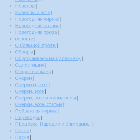
Новеллы
|
Новеллы и эссе
|
Новогодняя лирика
|
Новогодняя поэзия
|
Новогодняя проза
|
новости
|
О большой прозе.
|
Обзоры
|
Обустраиваем нашу планету.
|
Одностишия
|
Открытый жанр
|
Очерки
|
Очерки и эссе.
|
Очерки, эссе
|
Очерки, эссе и миниатюры
|
Очерки, эссе, статьи
|
Пейзажная лирика
|
Переводы.
|
ПЕрцовка. Пародии и Эпиграммы.
|
Песни
|
Песня
|