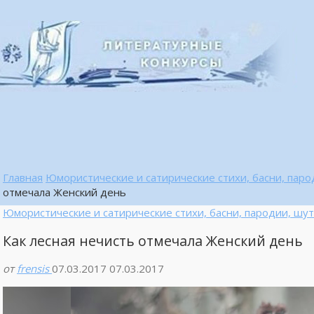
Главная
Юмористические и сатирические стихи, басни, пар
отмечала Женский день
Юмористические и сатирические стихи, басни, пародии, шут
Как лесная нечисть отмечала Женский день
от
frensis
07.03.2017
07.03.2017