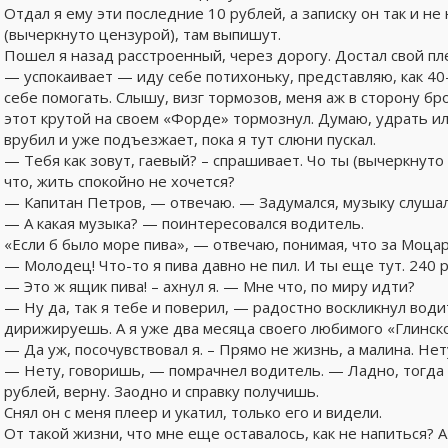
Отдал я ему эти последние 10 рублей, а записку он так и не
(вычеркнуто цензурой), там выпишут.
Пошел я назад расстроенный, через дорогу. Достал свой п
— успокаивает — иду себе потихоньку, представляю, как 4
себе помогать. Слышу, визг тормозов, меня аж в сторону бр
этот крутой на своем «Форде» тормознул. Думаю, удрать и
врубил и уже подъезжает, пока я тут слюни пускал.
— Тебя как зовут, гаевый? – спрашивает. Чо ты (вычеркнут
что, жить спокойно не хочется?
— Капитан Петров, — отвечаю. — Задумался, музыку слушал
— А какая музыка? — поинтересовался водитель.
«Если б было море пива», — отвечаю, понимая, что за Моцарт
— Молодец! Что-то я пива давно не пил. И ты еще тут. 240 р
— Это ж ящик пива! – ахнул я. — Мне что, по миру идти?
— Ну да, так я тебе и поверил, — радостно воскликнул води
дирижируешь. А я уже два месяца своего любимого «Глинско
— Да уж, посочувствовал я. – Прямо не жизнь, а малина. Нет
— Нету, говоришь, — помрачнел водитель. — Ладно, тогда
рублей, верну. Заодно и справку получишь.
Снял он с меня плеер и укатил, только его и видели.
От такой жизни, что мне еще оставалось, как не напиться? А