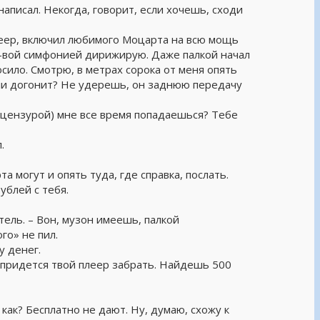
 написал. Некогда, говорит, если хочешь, сходи
леер, включил любимого Моцарта на всю мощь
0-вой симфонией дирижирую. Даже палкой начал
осило. Смотрю, в метрах сорока от меня опять
ли догонит? Не удерешь, он заднюю передачу
о цензурой) мне все время попадаешься? Тебе
.
а могут и опять туда, где справка, послать.
ублей с тебя.
тель. – Вон, музон имеешь, палкой
го» не пил.
у денег.
 придется твой плеер забрать. Найдешь 500
 как? Бесплатно не дают. Ну, думаю, схожу к