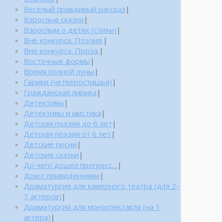
Веселый правдивый рассказ
|
Взрослые сказки
|
Взрослым о детях (стихи)
|
Вне конкурса. Поэзия.
|
Вне конкурса. Проза.
|
Восточные формы
|
Время полной луны
|
Гарики (четверостишья)
|
Гражданская лирика
|
Детективы
|
Детективы и мистика
|
Детская поэзия до 6 лет
|
Детская поэзия от 6 лет
|
Детские песни
|
Детские сказки
|
До чего дошел прогресс…
|
Дом с привидениями
|
Драматургия для камерного театра (для 2-
7 актеров)
|
Драматургия для моноспектакля (на 1
актера)
|