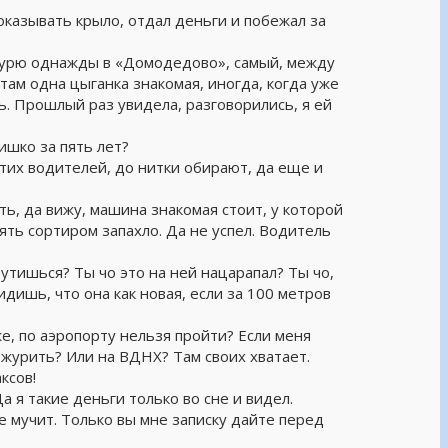
оказывать крыло, отдал деньги и побежал за
ежурю однажды в «Домодедово», самый, между
там одна цыганка знакомая, иногда, когда уже
ь. Прошлый раз увидела, разговорились, я ей
:
ишко за пять лет?
 этих водителей, до нитки обирают, да еще и
ть, да вижу, машина знакомая стоит, у которой
пять сортиром запахло. Да не успел. Водитель
утишься? Ты чо это на ней нацарапал? Ты чо,
идишь, что она как новая, если за 100 метров
е, по аэропорту нельзя пройти? Если меня
ежурить? Или на ВДНХ? Там своих хватает.
ксов!
Да я такие деньги только во сне и видел.
не мучит. Только вы мне записку дайте перед