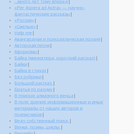
…много лет тому вперед
|
«Per Aspera ad Astra» — научно-
фантастические рассказы
|
«Россия»
|
«Смелые»
|
Help me
|
Авангардная и психоделическая поэзия
|
Авторская песня
|
Афоризмы
|
Байка (миниатюра, короткий рассказ)
|
Байки
|
Байки в стихах
|
Без рубрики
|
Большой рассказ.
|
Братья по разуму
|
В поисках алмазного венца
|
В поле зрения: информационные и иные
материалы от наших авторов и
подписчиков
|
Веду собственный поиск.
|
Венки, поэмы, циклы.
|
Верлибр
|