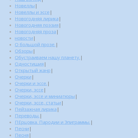
Новеллы
|
Новеллы и эссе
|
Новогодняя лирика
|
Новогодняя поэзия
|
Новогодняя проза
|
новости
|
О большой прозе.
|
Обзоры
|
Обустраиваем нашу планету.
|
Одностишия
|
Открытый жанр
|
Очерки
|
Очерки и эссе.
|
Очерки, эссе
|
Очерки, эссе и миниатюры
|
Очерки, эссе, статьи
|
Пейзажная лирика
|
Переводы.
|
ПЕрцовка. Пародии и Эпиграммы.
|
Песни
|
Песня
|