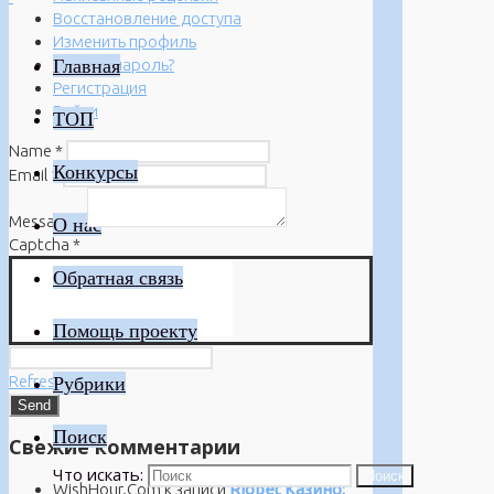
Восстановление доступа
Изменить профиль
Главная
Забыли пароль?
Регистрация
Войти
ТОП
Name
*
Конкурсы
Email
*
Message
*
О нас
Captcha
*
Обратная связь
Помощь проекту
Refresh
Рубрики
Поиск
Свежие комментарии
Что искать:
Поиск
WishHour.Com
к записи
Riobet Казино: