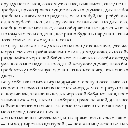
ерунду нести. Мол, совсем уж от нас, гаишников, спасу нет. 
требуют, прямо кровососущие какие-то. Думают, для нас б
требовать. Какая ж это радость, если требуй, не требуй, а 
одном рублей 10-20, а в другом все остальное. Это для того,
вообще они не местные, сами побираются. Нет денег – не 
Потому что если ездишь, все равно будешь нарушать. Иначе
тоже семьи. И тоже кушать хотят.
Нет, ну ты скажи. Сижу я как-то на посту с коллегами, уже ч
и орут: «Мы контрабандистки! Вези в Домодедово, а-то сейч
раздевайся к чертовой бабушке!» И начинают с себя одежду 
ума. А оно мне надо, на голодный желудок? Думаю, надо бы
пробежечку небольшую сделать. И потихонечку, пока они ко
дверь.
Бегу себе так потихоньку на другую сторону шоссе, никого н
скоростью прямо на меня несется «Форд». Я со страху-то па
отворачивай, задавишь ведь к чертовой бабушке. Мол, про
заниматься. А он, значит, наоборот, прямо за мной, да на вс
сейчас валенки оттопчет. Затормозил-таки в пяти сантиметра
мою голову, покоя от них нет.
А он из машины выскакивает, и так прямо весь в крике зашел
— Ты чо, (вырезано цензурой), — под машину лезешь? Ты чо,