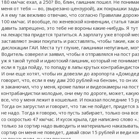
180 км/час ехал, а 250? Во, блин, гаишник пошел. Не понимае
меня от тебя — во, (вырезано цензурой), аж покрышки зад
А я ему так вежливо отвечаю, что согласно Правилам дорож
100 км/час. И вообще, по женевской конвенции, статья такая
давить запрещено, это тебе не вороны какие-нибудь. Я тут
на лекарства придется тратиться. А зарплату уже второй ме
заставляют знаки покупать и расставлять, чтобы такие, как 
дислокации ГАИ. Места тут глухие, гаишники непуганые, могу
Водитель озверел и заявил, чтобы я отправлялся на пост ра
уж я такой тупой и идиотский гаишник, который не понимает,
если я туда пойду, то попаду в лапы крутых контрабандисток
И они еще хотят, чтобы их довезли до аэропорта «Домодедо
говорит, что, если я ему дам 200 рублей на бензин, то он и
я заканючил, что у меня, кроме палки и видеокамеры на пост
контрабандистки молодые, они ему по дороге, может, какую
все, что у меня лежит в кошельке. И показал последние 15 р
Тогда он загрустил и говорит, что так не пойдет, придется з
не надо. Тогда я говорю, что пусть забирает, только она вс
со скоростью 47 км/час. И кусок крыла, где написано слово «.
только за сортир надо выводить и материально наказывать, но
сортир он меня не поведет, давай свои 15 рублей и веди к
не показывали, он сам покажет.