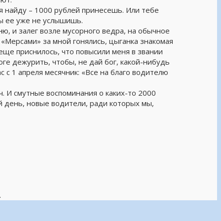
бя найду – 1000 рублей принесешь. Или тебе
ы ее уже не услышишь.
ню, и залег возле мусорного ведра, на обычное
 «Мерсами» за мной гонялись, цыганка знакомая
А еще приснилось, что повысили меня в звании
роге дежурить, чтобы, не дай бог, какой-нибудь
 с 1 апреля месячник: «Все на благо водителю
ач. И смутные воспоминания о каких-то 2000
й день, новые водители, ради которых мы,
.