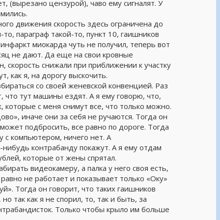
т, (вырезано цензурой), чаво ему сигналят. У
ымились.
ного движения скорость здесь ограничена до
-то, параграф такой-то, пункт 10, гаишников
 инфаркт миокарда чуть не получил, теперь вот
сяц не дают. Да еще на свои кровные
он, скорость снижали при приближении к участку
т, как я, на дорогу выскочить.
збираться со своей женевской конвенцией. Раз
 что тут машины ездят. А я ему говорю, что,
, которые с меня снимут все, что только можно.
во», иначе они за себя не ручаются. Тогда он
х может подбросить, все равно по дороге. Тогда
у с компьютером, ничего нет. А
-нибудь контрабанду покажут. А я ему отдам
ублей, которые от жены спрятал.
абирать видеокамеру, а палка у него своя есть,
е равно не работает и показывает только «Оку»
.уй». Тогда он говорит, что таких гаишников
 так как я не спорил, то, так и быть, за
онтрабандисток. Только чтобы крыло им больше