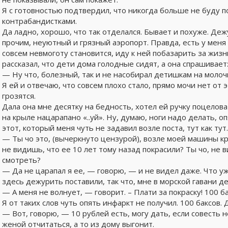
Я с готовностью подтвердил, что никогда больше не буду п
контрабандистками.
Да ладно, хорошо, что так отделался. Бывает и похуже. Д
прочим, неуютный и грязный аэропорт. Правда, есть у меня 
совсем невмоготу становится, иду к ней побазарить за жизн
рассказал, что дети дома голодные сидят, а она спрашивает
— Ну что, болезный, так и не насобирал детишкам на молоч
Я ей и отвечаю, что совсем плохо стало, прямо мочи нет от
грозятся.
Дала она мне десятку на бедность, хотел ей ручку поцелова
на крыле нацарапано «..уй». Ну, думаю, ноги надо делать, о
этот, который меня чуть не задавил возле поста, тут как тут.
— Ты чо это, (вычеркнуто цензурой), возле моей машины кр
не видишь, что ее 10 лет тому назад покрасили? Ты чо, не в
смотреть?
— Да не царапал я ее, — говорю, — и не видел даже. Что уж
здесь дежурить поставили, так что, мне в морской гавани д
— А меня не волнует, — говорит. – Плати за покраску! 100 ба
Я от таких слов чуть опять инфаркт не получил. 100 баксов. 
— Вот, говорю, — 10 рублей есть, могу дать, если совесть 
женой отчитаться, а то из дому выгонит.