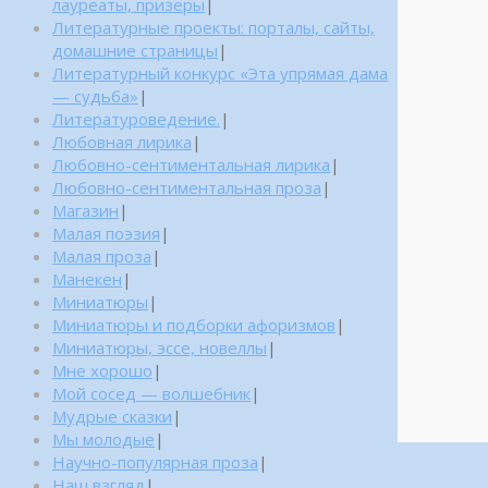
лауреаты, призеры
|
Литературные проекты: порталы, сайты,
домашние страницы
|
Литературный конкурс «Эта упрямая дама
— судьба»
|
Литературоведение.
|
Любовная лирика
|
Любовно-сентиментальная лирика
|
Любовно-сентиментальная проза
|
Магазин
|
Малая поэзия
|
Малая проза
|
Манекен
|
Миниатюры
|
Миниатюры и подборки афоризмов
|
Миниатюры, эссе, новеллы
|
Мне хорошо
|
Мой сосед — волшебник
|
Мудрые сказки
|
Мы молодые
|
Научно-популярная проза
|
Наш взгляд
|