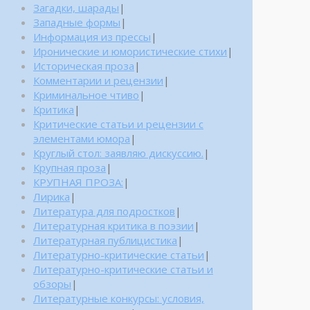
Загадки, шарады
|
Западные формы
|
Информация из прессы
|
Иронические и юмористические стихи
|
Историческая проза
|
Комментарии и рецензии
|
Криминальное чтиво
|
Критика
|
Критические статьи и рецензии с
элементами юмора
|
Круглый стол: заявляю дискуссию.
|
Крупная проза
|
КРУПНАЯ ПРОЗА:
|
Лирика
|
Литература для подростков
|
Литературная критика в поэзии
|
Литературная публицистика
|
Литературно-критические статьи
|
Литературно-критические статьи и
обзоры
|
Литературные конкурсы: условия,