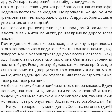
другу. Он парень хороший, что-нибудь придумаем.
На этот раз повезло. Друг как раз бражку выгнал из картоф
недельку постояли, забродили. Не пропадать же добру. Я та
граммовый выпил, похорошело сразу. А друг, добрая душа, 
уже считал, он не жадный.
Где-то часа в три ночи решил я, что пора домой. Засиделся.
и честь знать. А чтоб поближе, решил прямо по дороге топат
пошел.
Почти дошел. Несколько раз, правда, отдохнуть пришлось, н
этого ненормального водителя бегать. Только вспомнил, ик,
поворот. А мне метров триста до дома всего и осталось. Как 
иду. Только за поворот, смотрю, стоит. Опять этот утренни
помнить буду. Если доживу. Думаю, как же мимо пройти, вдр
Он-то не заметит. Дверца чего-то открылась, я и стал. А это
— Ну, что? Будем деньги отдавать или глазки строить? А и
тара рам, тара рам пам».
А я боюсь к нему ближе приблизиться, отворачиваюсь. Вдруг
ненаглядная: «Как пить, так деньги есть!». И скалкой. Я так и
выдохнул каким-то вискачом. Я его как вдохнул, там мой оч
мочевому пузырю опустился. Видать, место освобождал. И я 
— Нету, — говорю, — у меня денег. Хочешь, погоны отдам! В
от чертей отбиваться. К нему черти повадились, покоя не д