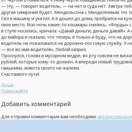
— Ну, — говорит водитель, — на нет и суда нет. Завтра те
другая симфония будет. Мендельсона с Менделеевым. Но т
Сел в машину и укатил. А я дошел до дома, пробрался на кух
свое место. Всю ночь какие-то кошмары снились, «Форды» с
в ступе носилась, кричала: «Давай деньги, деньги давай!». 
до майора и сказали, что теперь я только и буду, что на до
водитель не пожаловался на дорожно-постовую службу. У нас
— все во имя водителя». Любой каприз.
Проснулся, голова в мусорном ведре, во рту совсем не виск
рублей, которые кому-то должен. А впереди новый трудово
гаишники, живота своего не жалеем.
Счастливого пути!
Душа
Приезжайте
Добавить комментарий
Для отправки комментария вам необходимо
авторизоваться