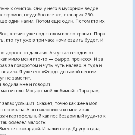
ельных очисток. Они у него в мусорном ведре
к скромно, неудобно все же, стопарик 250-
еще один налил. Потом еще один. Потом кто их
 Вон, хозяин уже под столом вовсю храпит. Пора
ь, кто тут уже в три часа ночи ездить будет. И
о дорога-то дальняя. А я устал сегодня от
 как мимо меня кто-то — фыррр, пронесся. И за
раз за поворотом и чуть-чуть налево. Я туда и
й водила. Я уже его «Форд» до самой пенсии
уг не заметит.
т водила мне и говорит:
з магнитолы Моцарт мой любимый: «Тара рам,
 запах услышит. Скажет, точно как жена моя
 стою молча. А он наклонился ко мне и как
искач картофельный как пес бездомный куда-то к
так осмелел малость:
месте с кокардой. И палки нету. Другу отдал,
ают.