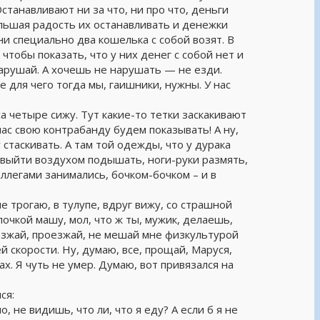
Останавливают ни за что, ни про что, деньги
ольшая радость их останавливать и денежки
они специально два кошелька с собой возят. В
 чтобы показать, что у них денег с собой нет и
нарушай. А хочешь не нарушать — не езди.
 для чего тогда мы, гаишники, нужны. У нас
аса четыре сижу. Тут какие-то тетки заскакивают
ас свою контрабанду будем показывать! А ну,
стаскивать. А там той одежды, что у дурака
 выйти воздухом подышать, ноги-руки размять,
ллегами занимались, бочком-бочком – и в
е трогаю, в тулупе, вдруг вижу, со страшной
лочкой машу, мол, что ж ты, мужик, делаешь,
езжай, проезжай, не мешай мне физкультурой
ей скорости. Ну, думаю, все, прощай, Маруся,
х. Я чуть не умер. Думаю, вот привязался на
ся:
 не видишь, что ли, что я еду? А если б я не