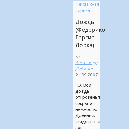
Пейзажная
лирика
Дождь
(Федерико
Гарсиа
Лорка)
от
Александр
Дубинин
21.09.2007
О, мой
дождь —
откровенья
сокрытая
нежность,
Древний,
сладостный
зов –