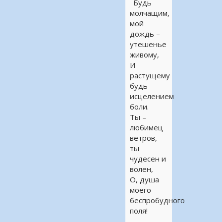
Будь
молчащим,
мой
дождь –
утешенье
живому,
И
растущему
будь
исцелением
боли.
Ты –
любимец
ветров,
ты
чудесен и
волен,
О, душа
моего
беспробудного
поля!