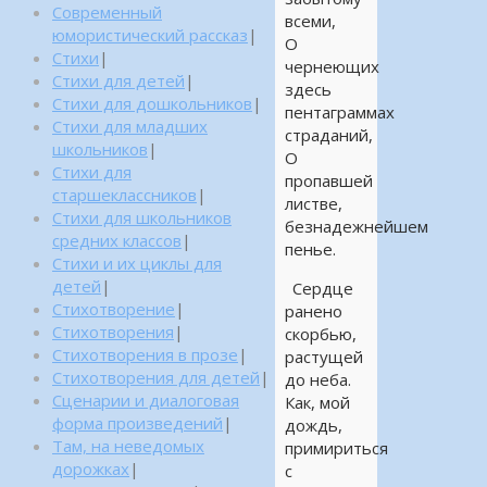
Современный
всеми,
юмористический рассказ
|
О
Стихи
|
чернеющих
Стихи для детей
|
здесь
Стихи для дошкольников
|
пентаграммах
Стихи для младших
страданий,
школьников
|
О
Стихи для
пропавшей
старшеклассников
|
листве,
Стихи для школьников
безнадежнейшем
средних классов
|
пенье.
Стихи и их циклы для
детей
|
Сердце
Стихотворение
|
ранено
Стихотворения
|
скорбью,
Стихотворения в прозе
|
растущей
Стихотворения для детей
|
до неба.
Сценарии и диалоговая
Как, мой
форма произведений
|
дождь,
Там, на неведомых
примириться
дорожках
|
с