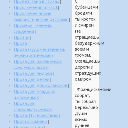
С
Приветствия в стихах
|
бубенцами
Приключения и НПЛ
|
бродяги
Приключенческие
ты кроток
юмористические рассказы
|
и смирен.
Примеры, мнения,
Не
суждения
|
стращаешь
Притчи
|
безудержным
Проза
|
воем и
Проза (художественная,
громом,
публицистическая)
|
Освящаешь
Проза для школьников
дороги и
средних классов
|
страждущих
Проза для Андрея
|
с миром.
Проза для детей
|
Проза для дошкольников
|
Францисканский
Проза для младших
собрат,
школьников
|
ты собрал
Проза для
бережливо
старшеклассников
|
Души
Проза. Путешествия.
|
ясных
Просто о жизни
|
ручьев,
Публицистика
|