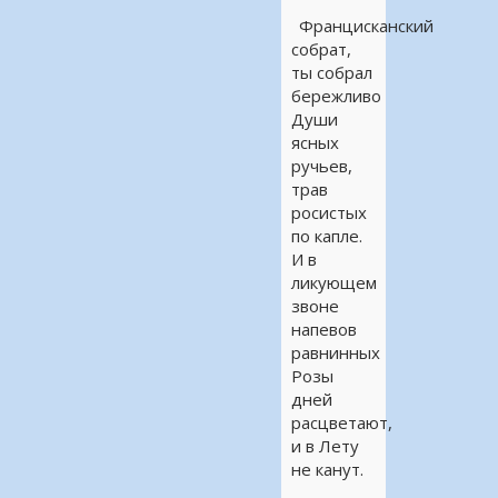
Францисканский
собрат,
ты собрал
бережливо
Души
ясных
ручьев,
трав
росистых
по капле.
И в
ликующем
звоне
напевов
равнинных
Розы
дней
расцветают,
и в Лету
не канут.