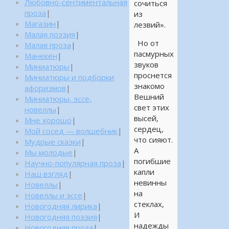
Любовно-сентиментальная
сочиться
проза
|
из
Магазин
|
лезвий».
Малая поэзия
|
Но от
Малая проза
|
пасмурных
Манекен
|
звуков
Миниатюры
|
проснется
Миниатюры и подборки
знакомо
афоризмов
|
Вешний
Миниатюры, эссе,
свет этих
новеллы
|
высей,
Мне хорошо
|
сердец,
Мой сосед — волшебник
|
что сияют.
Мудрые сказки
|
А
Мы молодые
|
погибшие
Научно-популярная проза
|
капли
Наш взгляд
|
невинны
Новеллы
|
на
Новеллы и эссе
|
стеклах,
Новогодняя лирика
|
И
Новогодняя поэзия
|
надежды
Новогодняя проза
|