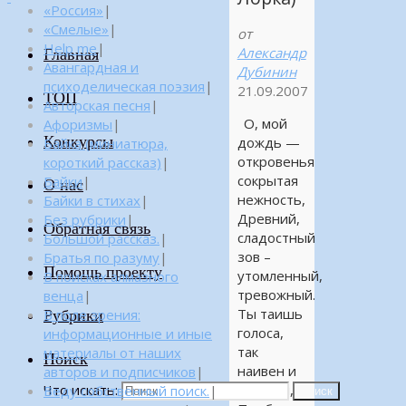
«Россия»
|
«Смелые»
|
от
Help me
|
Александр
Главная
Авангардная и
Дубинин
психоделическая поэзия
|
21.09.2007
ТОП
Авторская песня
|
О, мой
Афоризмы
|
Конкурсы
дождь —
Байка (миниатюра,
откровенья
короткий рассказ)
|
сокрытая
Байки
|
О нас
нежность,
Байки в стихах
|
Древний,
Без рубрики
|
Обратная связь
сладостный
Большой рассказ.
|
зов –
Братья по разуму
|
Помощь проекту
утомленный,
В поисках алмазного
тревожный.
венца
|
Ты таишь
Рубрики
В поле зрения:
голоса,
информационные и иные
так
материалы от наших
Поиск
наивен и
авторов и подписчиков
|
Что искать:
свеж ты,
Веду собственный поиск.
|
Поиск