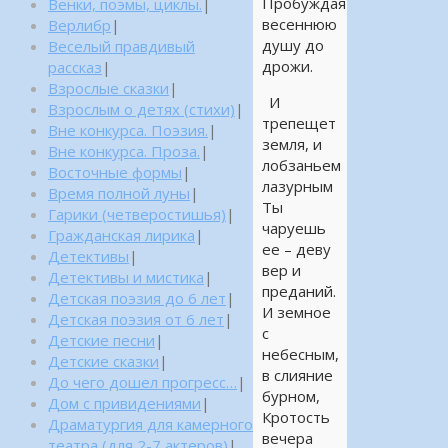
Пробуждая
Венки, поэмы, циклы.
|
весеннюю
Верлибр
|
душу до
Веселый правдивый
дрожи.
рассказ
|
Взрослые сказки
|
И
Взрослым о детях (стихи)
|
трепещет
Вне конкурса. Поэзия.
|
земля, и
Вне конкурса. Проза.
|
лобзаньем
Восточные формы
|
лазурным
Время полной луны
|
Ты
Гарики (четверостишья)
|
чаруешь
Гражданская лирика
|
ее – деву
Детективы
|
вер и
Детективы и мистика
|
преданий.
Детская поэзия до 6 лет
|
И земное
Детская поэзия от 6 лет
|
с
Детские песни
|
небесным,
Детские сказки
|
в слияние
До чего дошел прогресс…
|
бурном,
Дом с привидениями
|
Кротость
Драматургия для камерного
вечера
театра (для 2-7 актеров)
|