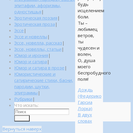
будь
эпитафии, афоризмы,
исцелением
одностишья
|
боли.
Эротическая поэзия
|
Ты –
Эротическая проза
|
любимец
Эссе
|
ветров,
Эссе и новеллы
|
ты
Эссе, новелла, рассказ
|
чудесен и
Эссе, новеллы, статьи
|
волен,
Юмор и ирония
|
О, душа
Юмор и сатира
|
моего
Юмор и сатира в прозе
|
беспробудного
Юмористические и
поля!
сатирические стихи, басни,
пародии, шутки,
Дождь
эпиграммы
|
(Федерико
Рубрики
|
Гарсиа
Что искать:
Лорка)
В двух
Поиск
словах
Вернуться наверх