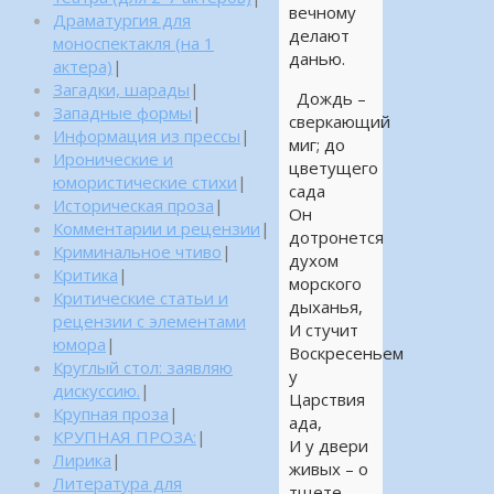
вечному
Драматургия для
делают
моноспектакля (на 1
данью.
актера)
|
Загадки, шарады
|
Дождь –
Западные формы
|
сверкающий
Информация из прессы
|
миг; до
Иронические и
цветущего
юмористические стихи
|
сада
Историческая проза
|
Он
Комментарии и рецензии
|
дотронется
Криминальное чтиво
|
духом
Критика
|
морского
Критические статьи и
дыханья,
рецензии с элементами
И стучит
юмора
|
Воскресеньем
Круглый стол: заявляю
у
дискуссию.
|
Царствия
Крупная проза
|
ада,
КРУПНАЯ ПРОЗА:
|
И у двери
Лирика
|
живых – о
Литература для
тщете