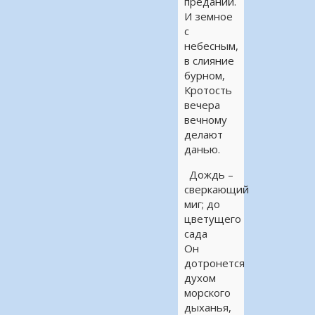
преданий.
И земное
с
небесным,
в слияние
бурном,
Кротость
вечера
вечному
делают
данью.
Дождь –
сверкающий
миг; до
цветущего
сада
Он
дотронется
духом
морского
дыханья,