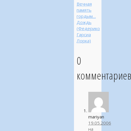
Вечная
память
гордым…
Дождь
(Федерико
Гарсиа
Лорка)
0
комментарие
mariyan
19.05.2006
на