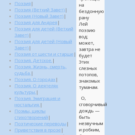
Поэзия
|
на
Поэзия (Ветхий Завет)
|
бездонную
Поэзия (Новый Завет)
|
рану
Поэзия для Андрея
|
Лей
Поэзия для детей (Ветхий
поэзию
Завет)
|
вод;
Поэзия для детей (Новый
может,
Завет)
|
завтра не
Поэзия от шести и старше
|
будет
Поэзия. Детское.
|
Этих
Поэзия. Жизнь, смерть,
слезных
судьба.
|
потопов,
Поэзия. О городах
|
знакомых
Поэзия. О деятелях
туманам.
культуры.
|
О,
Поэзия. Эмиграция и
сговорчивый
ностальгия.
|
дождь —
Поэмы, циклы
быть
стихотворений
|
незвучным
Поэтические переводы
|
и робким,
Приветствия в прозе
|