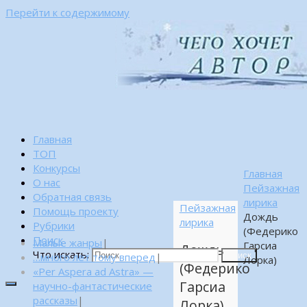
Перейти к содержимому
Главная
ТОП
Конкурсы
Главная
О нас
Пейзажная
Обратная связь
лирика
Пейзажная
Помощь проекту
Дождь
лирика
Рубрики
(Федерико
Поиск
Малые жанры
|
Гарсиа
Дождь
Что искать:
…много лет тому вперед
|
Поиск
Лорка)
(Федерико
«Per Aspera ad Astra» —
Гарсиа
научно-фантастические
рассказы
|
Лорка)