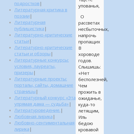
подростков
|
упованья,
Литературная критика в
поэзии
|
О
Литературная
рассветах
публицистика
|
несбыточных,
Литературно-критические
напрочь
статьи
|
пропащих
Литературно-критические
В
статьи и обзоры
|
хороводе
Литературные конкурсы:
годов.
условия, лауреаты,
Слышишь:
призеры
|
«Нет
Литературные проекты:
бесполезней,
порталы, сайты, домашние
Чем
страницы
|
прожить в
Литературный конкурс «Эта
ожиданье,
упрямая дама — судьба»
|
куда-то
Литературоведение.
|
летящим,
Любовная лирика
|
Иль
Любовно-сентиментальная
бедою
лирика
|
кровавой