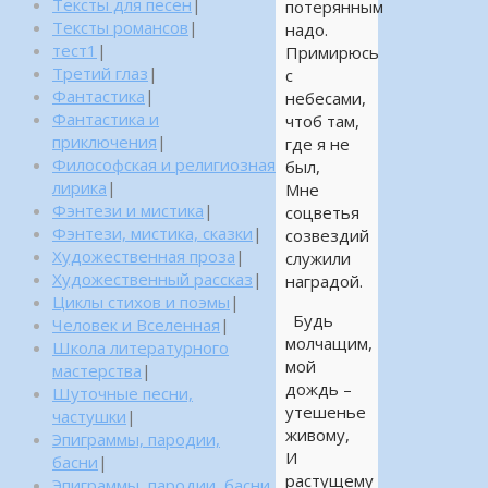
Тексты для песен
|
потерянным
Тексты романсов
|
надо.
тест1
|
Примирюсь
Третий глаз
|
с
Фантастика
|
небесами,
Фантастика и
чтоб там,
приключения
|
где я не
Философская и религиозная
был,
лирика
|
Мне
Фэнтези и мистика
|
соцветья
Фэнтези, мистика, сказки
|
созвездий
Художественная проза
|
служили
Художественный рассказ
|
наградой.
Циклы стихов и поэмы
|
Будь
Человек и Вселенная
|
молчащим,
Школа литературного
мой
мастерства
|
дождь –
Шуточные песни,
утешенье
частушки
|
живому,
Эпиграммы, пародии,
И
басни
|
растущему
Эпиграммы, пародии, басни,