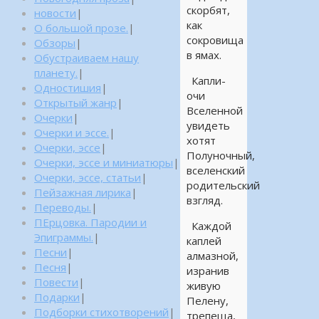
скорбят,
новости
|
как
О большой прозе.
|
сокровища
Обзоры
|
в ямах.
Обустраиваем нашу
планету.
|
Капли-
Одностишия
|
очи
Открытый жанр
|
Вселенной
Очерки
|
увидеть
Очерки и эссе.
|
хотят
Очерки, эссе
|
Полуночный,
Очерки, эссе и миниатюры
|
вселенский
Очерки, эссе, статьи
|
родительский
Пейзажная лирика
|
взгляд.
Переводы.
|
ПЕрцовка. Пародии и
Каждой
Эпиграммы.
|
каплей
Песни
|
алмазной,
Песня
|
изранив
Повести
|
живую
Подарки
|
Пелену,
Подборки стихотворений
|
трепеща,