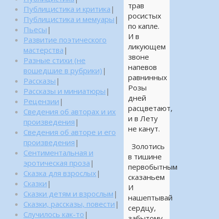
трав
Публицистика и критика
|
росистых
Публицистика и мемуары
|
по капле.
Пьесы
|
И в
Развитие поэтического
ликующем
мастерства
|
звоне
Разные стихи (не
напевов
вошедшие в рубрики)
|
равнинных
Рассказы
|
Розы
Рассказы и миниатюры
|
дней
Рецензии
|
расцветают,
Сведения об авторах и их
и в Лету
произведения
|
не канут.
Сведения об авторе и его
произведения
|
Золотись
Сентиментальная и
в тишине
эротическая проза
|
первобытным
Сказка для взрослых
|
сказаньем
Сказки
|
И
Сказки детям и взрослым
|
нашептывай
Сказки, рассказы, повести
|
сердцу,
Случилось как-то
|
забытому