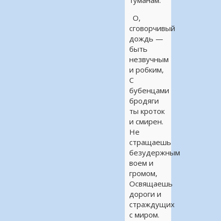
туманам.
О,
сговорчивый
дождь —
быть
незвучным
и робким,
С
бубенцами
бродяги
ты кроток
и смирен.
Не
стращаешь
безудержным
воем и
громом,
Освящаешь
дороги и
страждущих
с миром.