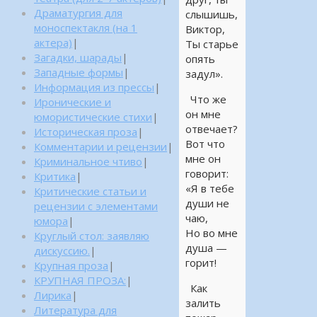
Драматургия для
слышишь,
моноспектакля (на 1
Виктор,
актера)
|
Ты старье
Загадки, шарады
|
опять
Западные формы
|
задул».
Информация из прессы
|
Что же
Иронические и
он мне
юмористические стихи
|
отвечает?
Историческая проза
|
Вот что
Комментарии и рецензии
|
мне он
Криминальное чтиво
|
говорит:
Критика
|
«Я в тебе
Критические статьи и
души не
рецензии с элементами
чаю,
юмора
|
Но во мне
Круглый стол: заявляю
душа —
дискуссию.
|
горит!
Крупная проза
|
КРУПНАЯ ПРОЗА:
|
Как
Лирика
|
залить
Литература для