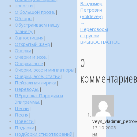
Владимир
новости
|
Петрович
О большой прозе.
|
(Voldevey)
Обзоры
|
→
Обустраиваем нашу
Переговоры
планету.
|
с трупом
Одностишия
|
ВРЫВООПАСНОЕ
Открытый жанр
|
Очерки
|
Очерки и эссе.
|
0
Очерки, эссе
|
Очерки, эссе и миниатюры
|
комментарие
Очерки, эссе, статьи
|
Пейзажная лирика
|
Переводы.
|
ПЕрцовка. Пародии и
Эпиграммы.
|
Песни
|
Песня
|
Повести
|
veys_vladimir_petro
Подарки
|
13.10.2008
Подборки стихотворений
|
на