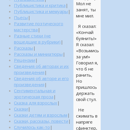
Мол не
Публицистика и критика
|
занят, ты
Публицистика и мемуары
|
мне мил.
Пьесы
|
Развитие поэтического
Я сказал:
мастерства
|
«Кончай
Разные стихи (не
буянить!»
вошедшие в рубрики)
|
Я сказал:
Рассказы
|
«Возьмись
Рассказы и миниатюры
|
за ум!»
Рецензии
|
Говорил я,
Сведения об авторах и их
что б не
произведения
|
ранить,
Сведения об авторе и его
Но
произведения
|
пришлось
Сентиментальная и
держать
эротическая проза
|
свой стул.
Сказка для взрослых
|
Сказки
|
Не
Сказки детям и взрослым
|
сжимать в
Сказки, рассказы, повести
|
напряге
Случилось как-то
|
сфинктер,