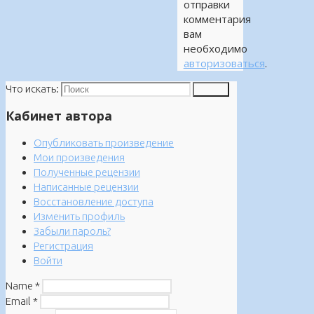
отправки
комментария
вам
необходимо
авторизоваться
.
Что искать:
Поиск
Кабинет автора
Опубликовать произведение
Мои произведения
Полученные рецензии
Написанные рецензии
Восстановление доступа
Изменить профиль
Забыли пароль?
Регистрация
Войти
Name
*
Email
*