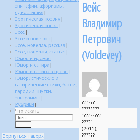
Вейс
эпитафии, афоризмы,
одностишья
|
Владимир
Эротическая поэзия
|
Эротическая проза
|
Эссе
|
Петрович
Эссе и новеллы
|
Эссе, новелла, рассказ
|
(Voldevey)
Эссе, новеллы, статьи
|
Юмор и ирония
|
Юмор и сатира
|
Юмор и сатира в прозе
|
Юмористические и
сатирические стихи, басни,
пародии, шутки,
эпиграммы
|
??????
Рубрики
|
????????
Что искать:
"????????
????"
Поиск
(2011),
??????
Вернуться наверх