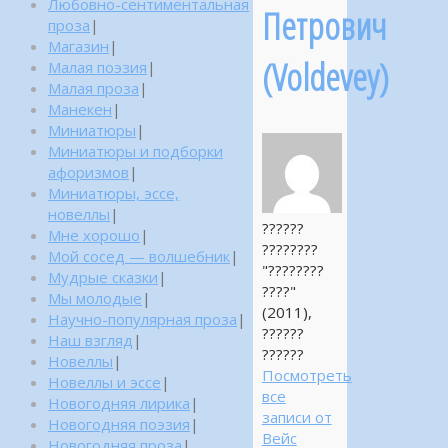
Любовно-сентиментальная
Петрович
проза
|
Магазин
|
(Voldevey)
Малая поэзия
|
Малая проза
|
Манекен
|
Миниатюры
|
Миниатюры и подборки
афоризмов
|
Миниатюры, эссе,
новеллы
|
??????
Мне хорошо
|
????????
Мой сосед — волшебник
|
"????????
Мудрые сказки
|
????"
Мы молодые
|
(2011),
Научно-популярная проза
|
??????
Наш взгляд
|
??????
Новеллы
|
Посмотреть
Новеллы и эссе
|
все
Новогодняя лирика
|
записи от
Новогодняя поэзия
|
Вейс
Новогодняя проза
|