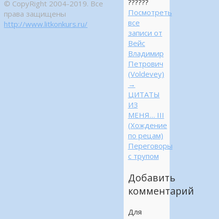
??????
© CopyRight 2004-2019. Все
Посмотреть
права защищены
все
http://www.litkonkurs.ru/
записи от
Вейс
Владимир
Петрович
(Voldevey)
→
ЦИТАТЫ
ИЗ
МЕНЯ… III
(Хождение
по рецам)
Переговоры
с трупом
Добавить
комментарий
Для