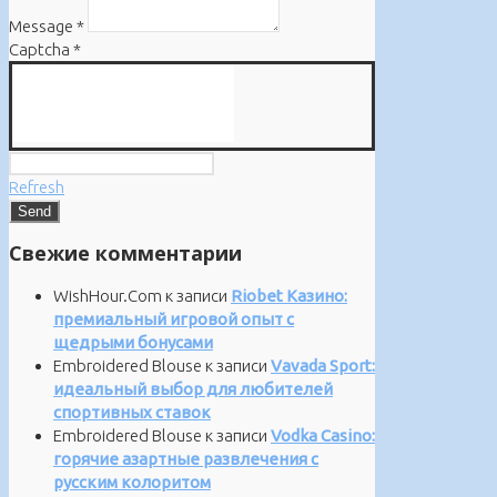
Message
*
Captcha
*
Refresh
Свежие комментарии
WishHour.Com
к записи
Riobet Казино:
премиальный игровой опыт с
щедрыми бонусами
Embroidered Blouse
к записи
Vavada Sport:
идеальный выбор для любителей
спортивных ставок
Embroidered Blouse
к записи
Vodka Casino:
горячие азартные развлечения с
русским колоритом