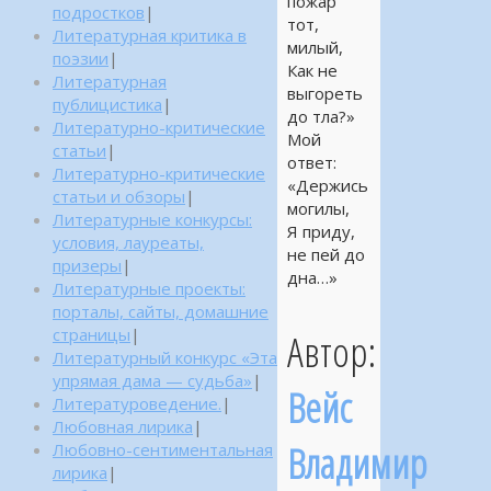
пожар
подростков
|
тот,
Литературная критика в
милый,
поэзии
|
Как не
Литературная
выгореть
публицистика
|
до тла?»
Литературно-критические
Мой
статьи
|
ответ:
Литературно-критические
«Держись
статьи и обзоры
|
могилы,
Литературные конкурсы:
Я приду,
условия, лауреаты,
не пей до
призеры
|
дна…»
Литературные проекты:
порталы, сайты, домашние
страницы
|
Автор:
Литературный конкурс «Эта
упрямая дама — судьба»
|
Вейс
Литературоведение.
|
Любовная лирика
|
Владимир
Любовно-сентиментальная
лирика
|