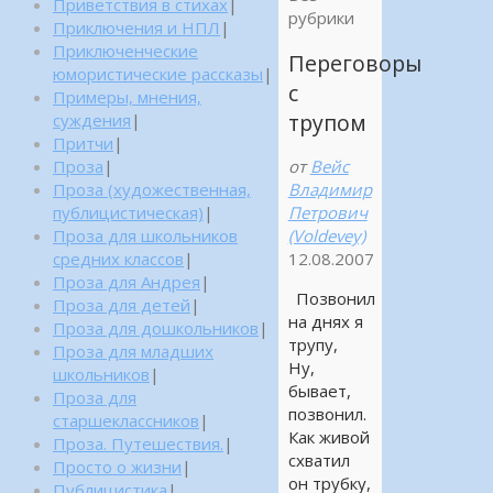
Приветствия в стихах
|
рубрики
Приключения и НПЛ
|
Приключенческие
Переговоры
юмористические рассказы
|
с
Примеры, мнения,
трупом
суждения
|
Притчи
|
от
Вейс
Проза
|
Владимир
Проза (художественная,
Петрович
публицистическая)
|
(Voldevey)
Проза для школьников
12.08.2007
средних классов
|
Проза для Андрея
|
Позвонил
Проза для детей
|
на днях я
Проза для дошкольников
|
трупу,
Проза для младших
Ну,
школьников
|
бывает,
Проза для
позвонил.
старшеклассников
|
Как живой
Проза. Путешествия.
|
схватил
Просто о жизни
|
он трубку,
Публицистика
|