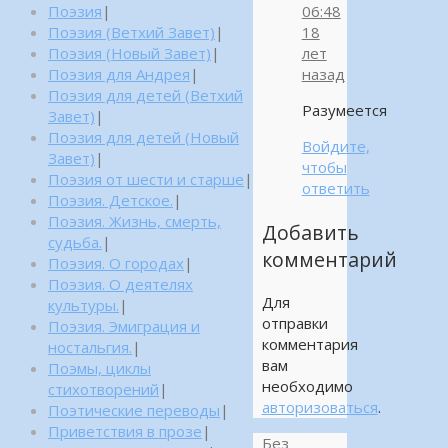
Поэзия
|
06:48
Поэзия (Ветхий Завет)
|
18
Поэзия (Новый Завет)
|
лет
Поэзия для Андрея
|
назад
Поэзия для детей (Ветхий
Разумеется
Завет)
|
Поэзия для детей (Новый
Войдите,
Завет)
|
чтобы
Поэзия от шести и старше
|
ответить
Поэзия. Детское.
|
Поэзия. Жизнь, смерть,
Добавить
судьба.
|
комментарий
Поэзия. О городах
|
Поэзия. О деятелях
Для
культуры.
|
отправки
Поэзия. Эмиграция и
комментария
ностальгия.
|
вам
Поэмы, циклы
необходимо
стихотворений
|
авторизоваться
.
Поэтические переводы
|
Приветствия в прозе
|
Без