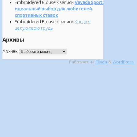
Embroidered Blouse
к записи
Vavada Sport:
идеальный выбор для любителей
спортивных ставок
Embroidered Blouse
к записи
Когда я
целую твою грудь
Архивы
Архивы
Работает на
Fluida
&
WordPress.