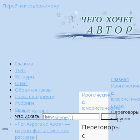
Перейти к содержимому
Главная
ТОП
Конкурсы
Главная
О нас
Иронически
Обратная связь
и
Иронические
Помощь проекту
юмористиче
и
Рубрики
стихи
юмористические
Поиск
Малые жанры
|
Переговоры
стихи
Что искать:
…много лет тому вперед
|
Поиск
с трупом
«Per Aspera ad Astra» —
Переговоры
научно-фантастические
с
рассказы
|