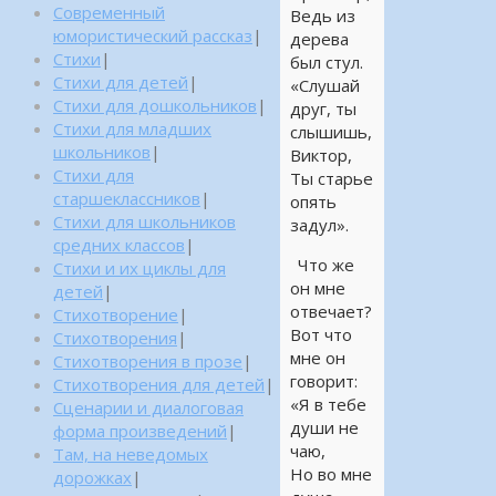
Современный
Ведь из
юмористический рассказ
|
дерева
Стихи
|
был стул.
Стихи для детей
|
«Слушай
Стихи для дошкольников
|
друг, ты
Стихи для младших
слышишь,
школьников
|
Виктор,
Стихи для
Ты старье
старшеклассников
|
опять
Стихи для школьников
задул».
средних классов
|
Что же
Стихи и их циклы для
он мне
детей
|
отвечает?
Стихотворение
|
Вот что
Стихотворения
|
мне он
Стихотворения в прозе
|
говорит:
Стихотворения для детей
|
«Я в тебе
Сценарии и диалоговая
души не
форма произведений
|
чаю,
Там, на неведомых
Но во мне
дорожках
|