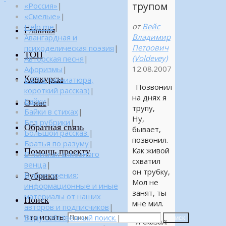
трупом
«Россия»
|
«Смелые»
|
от
Вейс
Help me
|
Главная
Владимир
Авангардная и
Петрович
психоделическая поэзия
|
ТОП
(Voldevey)
Авторская песня
|
12.08.2007
Афоризмы
|
Конкурсы
Байка (миниатюра,
Позвонил
короткий рассказ)
|
на днях я
Байки
|
О нас
трупу,
Байки в стихах
|
Ну,
Без рубрики
|
Обратная связь
бывает,
Большой рассказ.
|
позвонил.
Братья по разуму
|
Как живой
Помощь проекту
В поисках алмазного
схватил
венца
|
он трубку,
Рубрики
В поле зрения:
Мол не
информационные и иные
занят, ты
материалы от наших
Поиск
мне мил.
авторов и подписчиков
|
Что искать:
Веду собственный поиск.
|
Поиск
Я сказал: