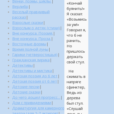
Венки, поэмы, циклы.
|
«Кончай
Верлибр
|
буянить!»
Веселый правдивый
Я сказал:
рассказ
|
«Возьмись
Взрослые сказки
|
за ум!»
Взрослым о детях (стихи)
|
Говорил я,
Вне конкурса. Поэзия.
|
что б не
Вне конкурса. Проза.
|
ранить,
Восточные формы
|
Но
Время полной луны
|
пришлось
Гарики (четверостишья)
|
держать
Гражданская лирика
|
свой стул.
Детективы
|
Детективы и мистика
|
Не
Детская поэзия до 6 лет
|
сжимать в
Детская поэзия от 6 лет
|
напряге
Детские песни
|
сфинктер,
Детские сказки
|
Ведь из
До чего дошел прогресс…
|
дерева
Дом с привидениями
|
был стул.
Драматургия для камерного
«Слушай
театра (для 2-7 актеров)
|
друг, ты