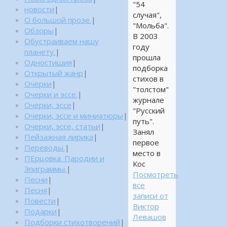
"54
новости
|
случая",
О большой прозе.
|
"Мольба".
Обзоры
|
В 2003
Обустраиваем нашу
году
планету.
|
прошла
Одностишия
|
подборка
Открытый жанр
|
стихов в
Очерки
|
"толстом"
Очерки и эссе.
|
журнале
Очерки, эссе
|
"Русский
Очерки, эссе и миниатюры
|
путь".
Очерки, эссе, статьи
|
Занял
Пейзажная лирика
|
первое
Переводы.
|
место в
ПЕрцовка. Пародии и
Кос
Эпиграммы.
|
Посмотреть
Песни
|
все
Песня
|
записи от
Повести
|
Виктор
Подарки
|
Левашов
Подборки стихотворений
|