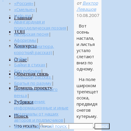
от
Виктор
«Россия»
|
Левашов
«Смелые»
|
10.08.2007
Help me
|
Главная
Авангардная и
Вот
психоделическая поэзия
|
ТОП
осень
Авторская песня
|
настала,
Афоризмы
|
и листья
Конкурсы
Байка (миниатюра,
устало
короткий рассказ)
|
слетают
Байки
|
О нас
вниз по
Байки в стихах
|
одному.
Без рубрики
|
Обратная связь
Большой рассказ.
|
На поле
Братья по разуму
|
широком
Помощь проекту
В поисках алмазного
трепещет
венца
|
осока,
Рубрики
В поле зрения:
предвидя
информационные и иные
снегов
материалы от наших
Поиск
кутерьму.
авторов и подписчиков
|
Что искать:
Веду собственный поиск.
|
Рябины
Поиск