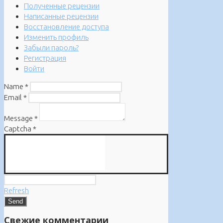
Полученные рецензии
Написанные рецензии
Восстановление доступа
Изменить профиль
Забыли пароль?
Регистрация
Войти
Name
*
Email
*
Message
*
Captcha
*
Refresh
Свежие комментарии