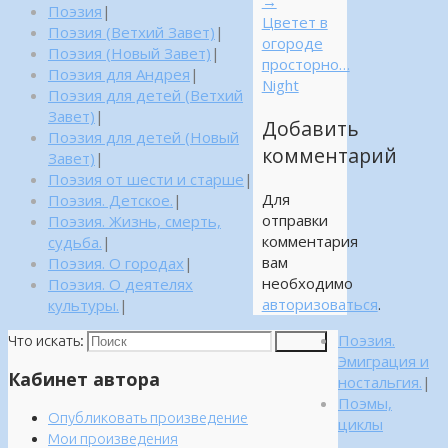
→
Поэзия
|
Цветет в
Поэзия (Ветхий Завет)
|
огороде
Поэзия (Новый Завет)
|
просторно…
Поэзия для Андрея
|
Night
Поэзия для детей (Ветхий
Завет)
|
Добавить
Поэзия для детей (Новый
комментарий
Завет)
|
Поэзия от шести и старше
|
Для
Поэзия. Детское.
|
отправки
Поэзия. Жизнь, смерть,
комментария
судьба.
|
вам
Поэзия. О городах
|
необходимо
Поэзия. О деятелях
авторизоваться
.
культуры.
|
Поэзия.
Что искать:
Поиск
Эмиграция и
Кабинет автора
ностальгия.
|
Поэмы,
Опубликовать произведение
циклы
Мои произведения