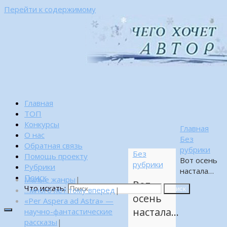
Перейти к содержимому
Главная
ТОП
Конкурсы
Главная
О нас
Без
Обратная связь
рубрики
Без
Помощь проекту
Вот осень
рубрики
Рубрики
настала…
Поиск
Малые жанры
|
Вот
Что искать:
…много лет тому вперед
|
Поиск
осень
«Per Aspera ad Astra» —
настала…
научно-фантастические
рассказы
|