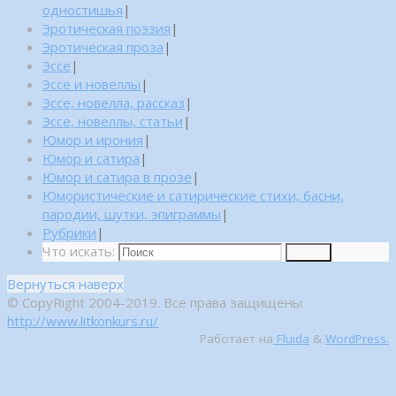
одностишья
|
Эротическая поэзия
|
Эротическая проза
|
Эссе
|
Эссе и новеллы
|
Эссе, новелла, рассказ
|
Эссе, новеллы, статьи
|
Юмор и ирония
|
Юмор и сатира
|
Юмор и сатира в прозе
|
Юмористические и сатирические стихи, басни,
пародии, шутки, эпиграммы
|
Рубрики
|
Что искать:
Поиск
Вернуться наверх
© CopyRight 2004-2019. Все права защищены
http://www.litkonkurs.ru/
Работает на
Fluida
&
WordPress.