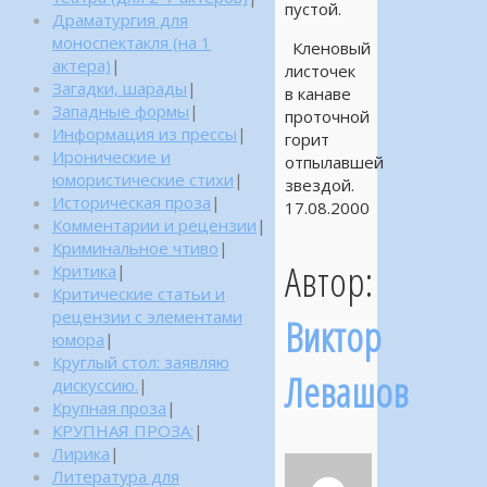
пустой.
Драматургия для
моноспектакля (на 1
Кленовый
актера)
|
листочек
Загадки, шарады
|
в канаве
Западные формы
|
проточной
Информация из прессы
|
горит
Иронические и
отпылавшей
юмористические стихи
|
звездой.
Историческая проза
|
17.08.2000
Комментарии и рецензии
|
Криминальное чтиво
|
Автор:
Критика
|
Критические статьи и
рецензии с элементами
Виктор
юмора
|
Круглый стол: заявляю
Левашов
дискуссию.
|
Крупная проза
|
КРУПНАЯ ПРОЗА:
|
Лирика
|
Литература для