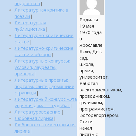
подростков
|
Литературная критика в
поэзии
|
Родился
Литературная
19 мая
публицистика
|
1970 года
Литературно-критические
в
статьи
|
Ярославле.
Литературно-критические
Ясли, Дет.
статьи и обзоры
|
сад,
Литературные конкурсы:
школа,
условия, лауреаты,
армия,
призеры
|
университет.
Литературные проекты:
Работал
порталы, сайты, домашние
электромехаником,
страницы
|
проводником,
Литературный конкурс «Эта
грузчиком,
упрямая дама — судьба»
|
программистом,
Литературоведение.
|
фоторепортером.
Любовная лирика
|
Стихи
Любовно-сентиментальная
начал
лирика
|
писать с