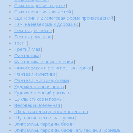
Стихотворения в прозе
|
Стихотворения для детей
|
Сценарии и диалоговая форма произведений
|
Там, на неведомых дорожках
|
Тексты для песен
|
Тексты романсов
|
тест1
|
Третий глаз
|
Фантастика
|
Фантастика и приключения
|
Философская и религиозная лирика
|
Фэнтези и мистика
|
Фэнтези, мистика, сказки
|
Художественная проза
|
Художественный рассказ
|
Циклы стихов и поэмы
|
Человек и Вселенная
|
Школа литературного мастерства
|
Шуточные песни, частушки
|
Эпиграммы, пародии, басни
|
Эпиграммы, пародии, басни, эпитафии, афоризмы,