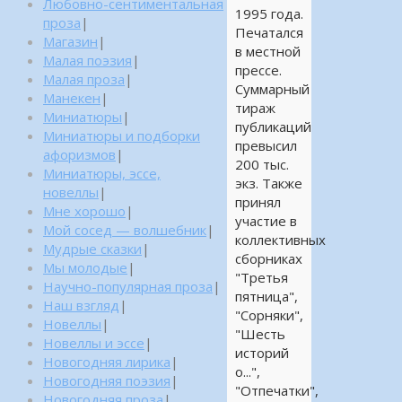
Любовно-сентиментальная
1995 года.
проза
|
Печатался
Магазин
|
в местной
Малая поэзия
|
прессе.
Малая проза
|
Суммарный
Манекен
|
тираж
Миниатюры
|
публикаций
Миниатюры и подборки
превысил
афоризмов
|
200 тыс.
Миниатюры, эссе,
экз. Также
новеллы
|
принял
Мне хорошо
|
участие в
Мой сосед — волшебник
|
коллективных
Мудрые сказки
|
сборниках
Мы молодые
|
"Третья
Научно-популярная проза
|
пятница",
Наш взгляд
|
"Сорняки",
Новеллы
|
"Шесть
Новеллы и эссе
|
историй
Новогодняя лирика
|
о...",
Новогодняя поэзия
|
"Отпечатки",
Новогодняя проза
|