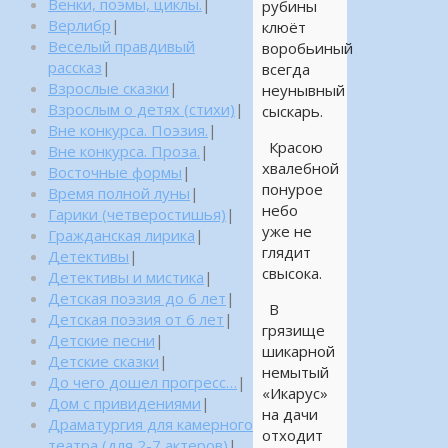
Венки, поэмы, циклы.
|
рубины
Верлибр
|
клюёт
Веселый правдивый
воробьиный
рассказ
|
всегда
Взрослые сказки
|
неунывный
Взрослым о детях (стихи)
|
сыскарь.
Вне конкурса. Поэзия.
|
Красою
Вне конкурса. Проза.
|
хвалебной
Восточные формы
|
понурое
Время полной луны
|
небо
Гарики (четверостишья)
|
уже не
Гражданская лирика
|
глядит
Детективы
|
свысока.
Детективы и мистика
|
Детская поэзия до 6 лет
|
В
Детская поэзия от 6 лет
|
грязище
Детские песни
|
шикарной
Детские сказки
|
немытый
До чего дошел прогресс…
|
«Икарус»
Дом с привидениями
|
на дачи
Драматургия для камерного
отходит
театра (для 2-7 актеров)
|