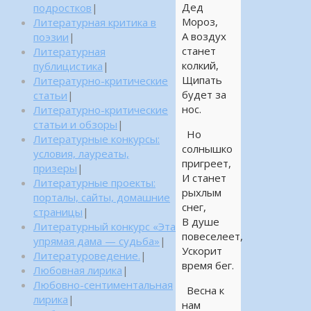
Дед
подростков
|
Мороз,
Литературная критика в
А воздух
поэзии
|
станет
Литературная
колкий,
публицистика
|
Щипать
Литературно-критические
будет за
статьи
|
нос.
Литературно-критические
статьи и обзоры
|
Но
Литературные конкурсы:
солнышко
условия, лауреаты,
пригреет,
призеры
|
И станет
Литературные проекты:
рыхлым
порталы, сайты, домашние
снег,
страницы
|
В душе
Литературный конкурс «Эта
повеселеет,
упрямая дама — судьба»
|
Ускорит
Литературоведение.
|
время бег.
Любовная лирика
|
Любовно-сентиментальная
Весна к
лирика
|
нам