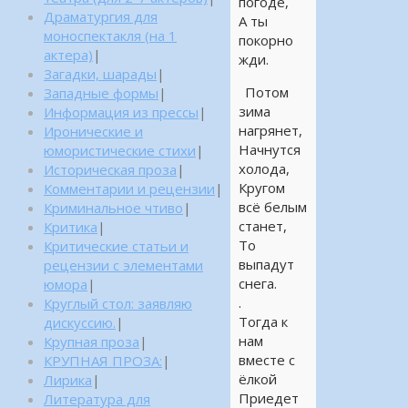
погоде,
Драматургия для
А ты
моноспектакля (на 1
покорно
актера)
|
жди.
Загадки, шарады
|
Потом
Западные формы
|
зима
Информация из прессы
|
нагрянет,
Иронические и
Начнутся
юмористические стихи
|
холода,
Историческая проза
|
Кругом
Комментарии и рецензии
|
всё белым
Криминальное чтиво
|
станет,
Критика
|
То
Критические статьи и
выпадут
рецензии с элементами
снега.
юмора
|
.
Круглый стол: заявляю
Тогда к
дискуссию.
|
нам
Крупная проза
|
вместе с
КРУПНАЯ ПРОЗА:
|
ёлкой
Лирика
|
Приедет
Литература для