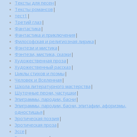
Тексты для песен
|
Тексты романсов
|
тест1
|
Третий глаз
|
Фантастика
|
Фантастика и приключения
|
Философская и религиозная лирика
|
Фэнтези и мистика
|
Фэнтези, мистика, сказки
|
Художественная проза
|
Художественный рассказ
|
Циклы стихов и поэмы
|
Человек и Вселенная
|
Школа литературного мастерства
|
Шуточные песни, частушки
|
Эпиграммы, пародии, басни
|
Эпиграммы, пародии, басни, эпитафии, афоризмы,
одностишья
|
Эротическая поэзия
|
Эротическая проза
|
Эссе
|