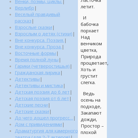
Ласточка
Венки, поэмы, циклы.
|
летит.
Верлибр
|
Веселый правдивый
И
рассказ
|
бабочка
Взрослые сказки
|
порхает
Взрослым о детях (стихи)
|
Над
Вне конкурса. Поэзия.
|
венчиком
Вне конкурса. Проза.
|
цветка,
Восточные формы
|
Природа
Время полной луны
|
процветает,
Гарики (четверостишья)
|
Хоть и
Гражданская лирика
|
грустит
Детективы
|
слегка.
Детективы и мистика
|
Детская поэзия до 6 лет
|
Ведь
Детская поэзия от 6 лет
|
осень на
Детские песни
|
подходе,
Детские сказки
|
Закапают
До чего дошел прогресс…
|
дожди,
Дом с привидениями
|
Простор –
Драматургия для камерного
плохой
театра (для 2-7 актеров)
|