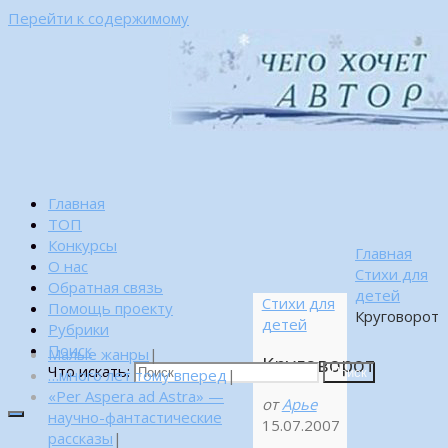
Перейти к содержимому
Главная
ТОП
Конкурсы
Главная
О нас
Стихи для
Обратная связь
детей
Стихи для
Помощь проекту
Круговорот
детей
Рубрики
Поиск
Малые жанры
|
Круговорот
Что искать:
…много лет тому вперед
|
Поиск
«Per Aspera ad Astra» —
от
Арье
научно-фантастические
15.07.2007
рассказы
|