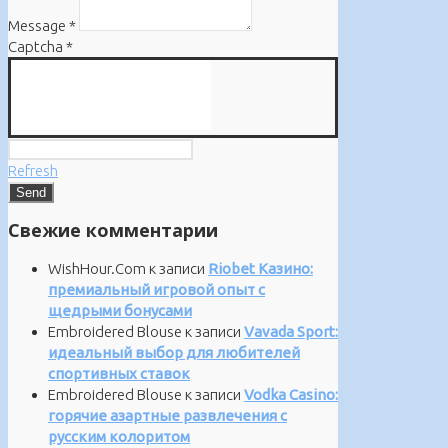
Message
*
Captcha
*
Refresh
Свежие комментарии
WishHour.Com
к записи
Riobet Казино:
премиальный игровой опыт с
щедрыми бонусами
Embroidered Blouse
к записи
Vavada Sport:
идеальный выбор для любителей
спортивных ставок
Embroidered Blouse
к записи
Vodka Casino:
горячие азартные развлечения с
русским колоритом