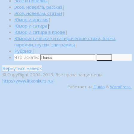
Эссе и новеллы
|
Эссе, новелла, рассказ
|
Эссе, новеллы, статьи
|
Юмор и ирония
|
Юмор и сатира
|
Юмор и сатира в прозе
|
Юмористические и сатирические стихи, басни,
пародии, шутки, эпиграммы
|
Рубрики
|
Что искать:
Поиск
Вернуться наверх
© CopyRight 2004-2019. Все права защищены
http://www.litkonkurs.ru/
Работает на
Fluida
&
WordPress.