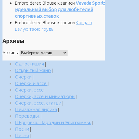
Embroidered Blouse
к записи
Vavada Sport:
идеальный выбор для любителей
спортивных ставок
Embroidered Blouse
к записи
Когда я
целую твою грудь
Архивы
Архивы
Одностишия
|
Открытый жанр
|
Очерки
|
Очерки и эссе.
|
Очерки, эссе
|
Очерки, эссе и миниатюры
|
Очерки, эссе, статьи
|
Пейзажная лирика
|
Переводы.
|
ПЕрцовка. Пародии и Эпиграммы.
|
Песни
|
Песня
|