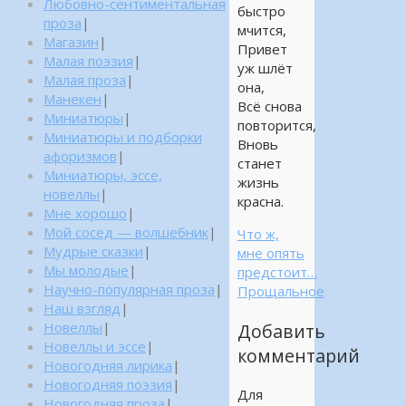
Любовно-сентиментальная
быстро
проза
|
мчится,
Магазин
|
Привет
Малая поэзия
|
уж шлёт
Малая проза
|
она,
Манекен
|
Всё снова
Миниатюры
|
повторится,
Миниатюры и подборки
Вновь
афоризмов
|
станет
Миниатюры, эссе,
жизнь
новеллы
|
красна.
Мне хорошо
|
Мой сосед — волшебник
|
Что ж,
Мудрые сказки
|
мне опять
Мы молодые
|
предстоит…
Научно-популярная проза
|
Прощальное
Наш взгляд
|
Новеллы
|
Добавить
Новеллы и эссе
|
комментарий
Новогодняя лирика
|
Новогодняя поэзия
|
Для
Новогодняя проза
|