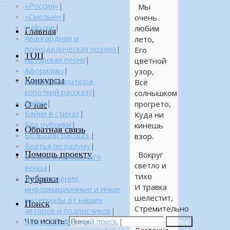
«Россия»
|
Мы
«Смелые»
|
очень
Help me
|
любим
Главная
Авангардная и
лето,
психоделическая поэзия
|
Его
ТОП
Авторская песня
|
цветной
Афоризмы
|
узор,
Конкурсы
Байка (миниатюра,
Всё
короткий рассказ)
|
солнышком
Байки
|
прогрето,
О нас
Байки в стихах
|
Куда ни
Без рубрики
|
кинешь
Обратная связь
Большой рассказ.
|
взор.
Братья по разуму
|
Помощь проекту
Вокруг
В поисках алмазного
светло и
венца
|
тихо
Рубрики
В поле зрения:
И травка
информационные и иные
шелестит,
материалы от наших
Поиск
Стремительно
авторов и подписчиков
|
и лихо,
Что искать:
Веду собственный поиск.
|
Поиск