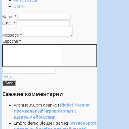
Регистрация
Войти
Name
*
Email
*
Message
*
Captcha
*
Refresh
Свежие комментарии
WishHour.Com
к записи
Riobet Казино:
премиальный игровой опыт с
щедрыми бонусами
Embroidered Blouse
к записи
Vavada Sport: