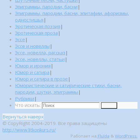
Шуточные песни, частушки
|
Эпиграммы, пародии, басни
|
Эпиграммы, пародии, басни, эпитафии, афоризмы,
одностишья
|
Эротическая поэзия
|
Эротическая проза
|
Эссе
|
Эссе и новеллы
|
Эссе, новелла, рассказ
|
Эссе, новеллы, статьи
|
Юмор и ирония
|
Юмор и сатира
|
Юмор и сатира в прозе
|
Юмористические и сатирические стихи, басни,
пародии, шутки, эпиграммы
|
Рубрики
|
Что искать:
Поиск
Вернуться наверх
© CopyRight 2004-2019. Все права защищены
http://www.litkonkurs.ru/
Работает на
Fluida
&
WordPress.