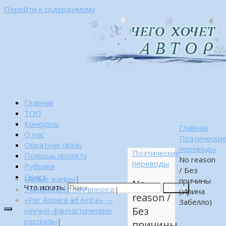
Перейти к содержимому
Главная
ТОП
Конкурсы
Главная
О нас
Поэтически
Обратная связь
переводы
Поэтические
Помощь проекту
No reason
переводы
Рубрики
/ Без
Поиск
Малые жанры
|
причины
No
Что искать:
…много лет тому вперед
|
Поиск
(Ирина
reason /
«Per Aspera ad Astra» —
Забелло)
Без
научно-фантастические
рассказы
|
причины