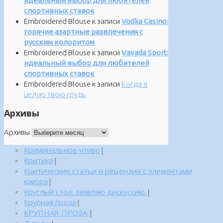
идеальный выбор для любителей
спортивных ставок
Embroidered Blouse
к записи
Vodka Casino:
горячие азартные развлечения с
русским колоритом
Embroidered Blouse
к записи
Vavada Sport:
идеальный выбор для любителей
спортивных ставок
Embroidered Blouse
к записи
Когда я
целую твою грудь
Архивы
Архивы
Криминальное чтиво
|
Критика
|
Критические статьи и рецензии с элементами
юмора
|
Круглый стол: заявляю дискуссию.
|
Крупная проза
|
КРУПНАЯ ПРОЗА:
|