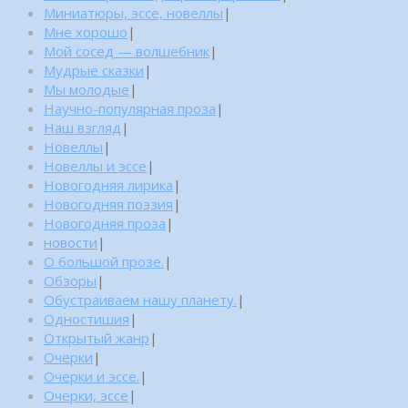
Миниатюры, эссе, новеллы
|
Мне хорошо
|
Мой сосед — волшебник
|
Мудрые сказки
|
Мы молодые
|
Научно-популярная проза
|
Наш взгляд
|
Новеллы
|
Новеллы и эссе
|
Новогодняя лирика
|
Новогодняя поэзия
|
Новогодняя проза
|
новости
|
О большой прозе.
|
Обзоры
|
Обустраиваем нашу планету.
|
Одностишия
|
Открытый жанр
|
Очерки
|
Очерки и эссе.
|
Очерки, эссе
|