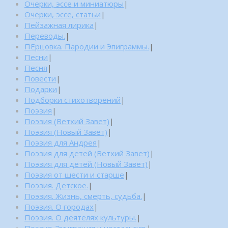
Очерки, эссе и миниатюры
|
Очерки, эссе, статьи
|
Пейзажная лирика
|
Переводы.
|
ПЕрцовка. Пародии и Эпиграммы.
|
Песни
|
Песня
|
Повести
|
Подарки
|
Подборки стихотворений
|
Поэзия
|
Поэзия (Ветхий Завет)
|
Поэзия (Новый Завет)
|
Поэзия для Андрея
|
Поэзия для детей (Ветхий Завет)
|
Поэзия для детей (Новый Завет)
|
Поэзия от шести и старше
|
Поэзия. Детское.
|
Поэзия. Жизнь, смерть, судьба.
|
Поэзия. О городах
|
Поэзия. О деятелях культуры.
|