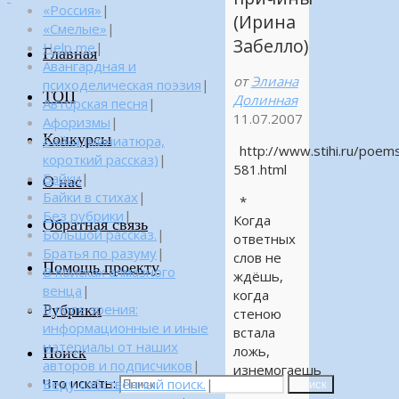
«Россия»
|
(Ирина
«Смелые»
|
Забелло)
Help me
|
Главная
Авангардная и
от
Элиана
психоделическая поэзия
|
ТОП
Долинная
Авторская песня
|
11.07.2007
Афоризмы
|
Конкурсы
Байка (миниатюра,
http://www.stihi.ru/poe
короткий рассказ)
|
581.html
Байки
|
О нас
Байки в стихах
|
*
Без рубрики
|
Когда
Обратная связь
Большой рассказ.
|
ответных
Братья по разуму
|
слов не
Помощь проекту
В поисках алмазного
ждёшь,
венца
|
когда
Рубрики
В поле зрения:
стеною
информационные и иные
встала
материалы от наших
ложь,
Поиск
авторов и подписчиков
|
изнемогаешь
Что искать:
Веду собственный поиск.
|
Поиск
и не