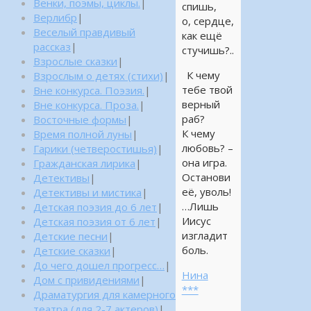
Венки, поэмы, циклы.
|
спишь,
Верлибр
|
о, сердце,
Веселый правдивый
как ещё
рассказ
|
стучишь?..
Взрослые сказки
|
К чему
Взрослым о детях (стихи)
|
тебе твой
Вне конкурса. Поэзия.
|
верный
Вне конкурса. Проза.
|
раб?
Восточные формы
|
К чему
Время полной луны
|
любовь? –
Гарики (четверостишья)
|
она игра.
Гражданская лирика
|
Останови
Детективы
|
её, уволь!
Детективы и мистика
|
…Лишь
Детская поэзия до 6 лет
|
Иисус
Детская поэзия от 6 лет
|
изгладит
Детские песни
|
боль.
Детские сказки
|
До чего дошел прогресс…
|
Нина
Дом с привидениями
|
***
Драматургия для камерного
театра (для 2-7 актеров)
|