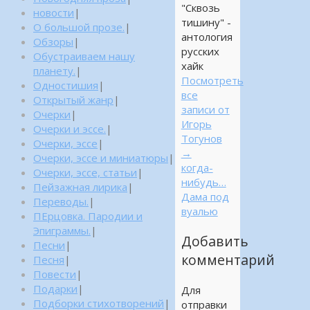
"Сквозь
новости
|
тишину" -
О большой прозе.
|
антология
Обзоры
|
русских
Обустраиваем нашу
хайк
планету.
|
Посмотреть
Одностишия
|
все
Открытый жанр
|
записи от
Очерки
|
Игорь
Очерки и эссе.
|
Тогунов
Очерки, эссе
|
→
Очерки, эссе и миниатюры
|
когда-
Очерки, эссе, статьи
|
нибудь…
Пейзажная лирика
|
Дама под
Переводы.
|
вуалью
ПЕрцовка. Пародии и
Эпиграммы.
|
Добавить
Песни
|
комментарий
Песня
|
Повести
|
Подарки
|
Для
Подборки стихотворений
|
отправки