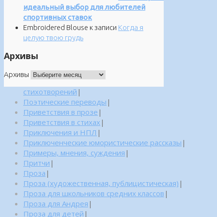
идеальный выбор для любителей
спортивных ставок
Embroidered Blouse
к записи
Когда я
целую твою грудь
Архивы
Архивы
стихотворений
|
Поэтические переводы
|
Приветствия в прозе
|
Приветствия в стихах
|
Приключения и НПЛ
|
Приключенческие юмористические рассказы
|
Примеры, мнения, суждения
|
Притчи
|
Проза
|
Проза (художественная, публицистическая)
|
Проза для школьников средних классов
|
Проза для Андрея
|
Проза для детей
|