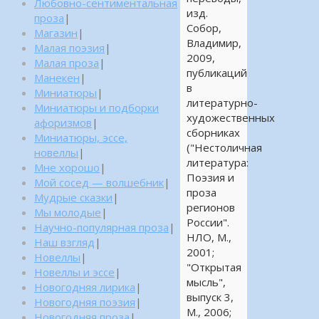
Любовно-сентиментальная
изд.
проза
|
Собор,
Магазин
|
Владимир,
Малая поэзия
|
2009,
Малая проза
|
публикаций
Манекен
|
в
Миниатюры
|
литературно-
Миниатюры и подборки
художественных
афоризмов
|
сборниках
Миниатюры, эссе,
("Нестоличная
новеллы
|
литература:
Мне хорошо
|
Поэзия и
Мой сосед — волшебник
|
проза
Мудрые сказки
|
регионов
Мы молодые
|
России".
Научно-популярная проза
|
НЛО, М.,
Наш взгляд
|
2001;
Новеллы
|
"Открытая
Новеллы и эссе
|
мысль",
Новогодняя лирика
|
выпуск 3,
Новогодняя поэзия
|
М., 2006;
Новогодняя проза
|