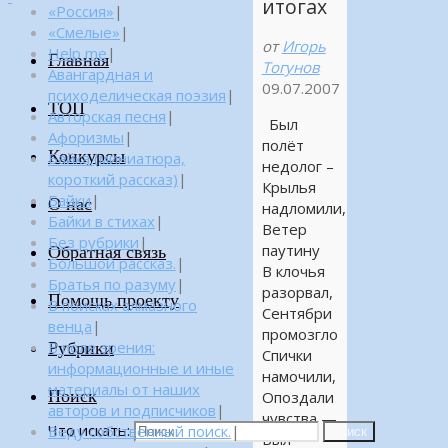
итогах
«Россия»
|
«Смелые»
|
от
Игорь
Help me
|
Главная
Тогунов
Авангардная и
09.07.2007
психоделическая поэзия
|
ТОП
Авторская песня
|
Был
Афоризмы
|
полёт
Конкурсы
Байка (миниатюра,
недолог –
короткий рассказ)
|
Крылья
Байки
|
О нас
надломили,
Байки в стихах
|
Ветер
Без рубрики
|
паутину
Обратная связь
Большой рассказ.
|
В клочья
Братья по разуму
|
разорвал,
Помощь проекту
В поисках алмазного
Сентябри
венца
|
промозгло
Рубрики
В поле зрения:
Спички
информационные и иные
намочили,
материалы от наших
Поиск
Опоздали
авторов и подписчиков
|
чувства —
Что искать:
Веду собственный поиск.
|
Поиск
Был