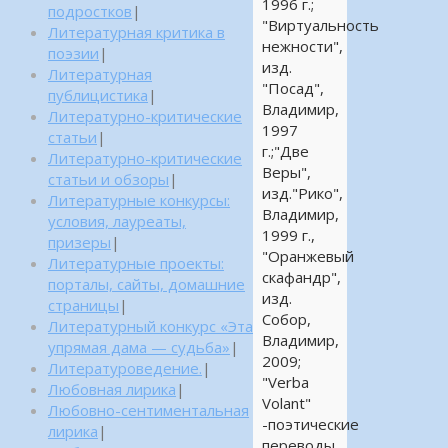
1996 г.;
подростков
|
"Виртуальность
Литературная критика в
нежности",
поэзии
|
изд.
Литературная
"Посад",
публицистика
|
Владимир,
Литературно-критические
1997
статьи
|
г.;"Две
Литературно-критические
Веры",
статьи и обзоры
|
изд."Рико",
Литературные конкурсы:
Владимир,
условия, лауреаты,
1999 г.,
призеры
|
"Оранжевый
Литературные проекты:
скафандр",
порталы, сайты, домашние
изд.
страницы
|
Собор,
Литературный конкурс «Эта
Владимир,
упрямая дама — судьба»
|
2009;
Литературоведение.
|
"Verba
Любовная лирика
|
Volant"
Любовно-сентиментальная
-поэтические
лирика
|
переводы,