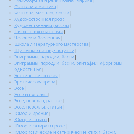
Фэнтези и мистика
|
Фэнтези, мистика, сказки
|
Художественная проза
|
Художественный рассказ
|
Циклы стихов и поэмы
|
Человек и Вселенная
|
Школа литературного мастерства
|
Шуточные песни, частушки
|
Эпиграммы, пародии, басни
|
Эпиграммы, пародии, басни, эпитафии, афоризмы,
одностишья
|
Эротическая поэзия
|
Эротическая проза
|
Эссе
|
Эссе и новеллы
|
Эссе, новелла, рассказ
|
Эссе, новеллы, статьи
|
Юмор и ирония
|
Юмор и сатира
|
Юмор и сатира в прозе
|
Юмористические и сатирические стихи, басни,