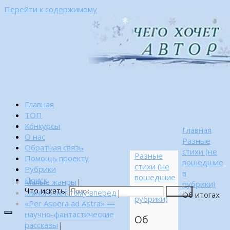
Перейти к содержимому
Главная
ТОП
Конкурсы
Главная
О нас
Разные
Обратная связь
стихи (не
Разные
Помощь проекту
вошедшие
стихи (не
Рубрики
в
вошедшие
Поиск
Малые жанры
|
рубрики)
в
Что искать:
…много лет тому вперед
|
Поиск
Об итогах
рубрики)
«Per Aspera ad Astra» —
научно-фантастические
Об
рассказы
|