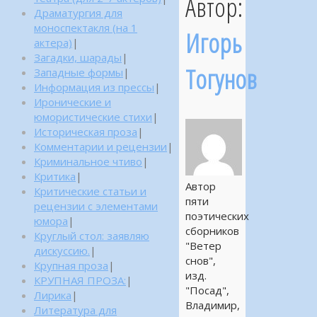
Автор:
Драматургия для
моноспектакля (на 1
Игорь
актера)
|
Загадки, шарады
|
Тогунов
Западные формы
|
Информация из прессы
|
Иронические и
юмористические стихи
|
Историческая проза
|
Комментарии и рецензии
|
Криминальное чтиво
|
Критика
|
Автор
Критические статьи и
пяти
рецензии с элементами
поэтических
юмора
|
сборников
Круглый стол: заявляю
"Ветер
дискуссию.
|
снов",
Крупная проза
|
изд.
КРУПНАЯ ПРОЗА:
|
"Посад",
Лирика
|
Владимир,
Литература для