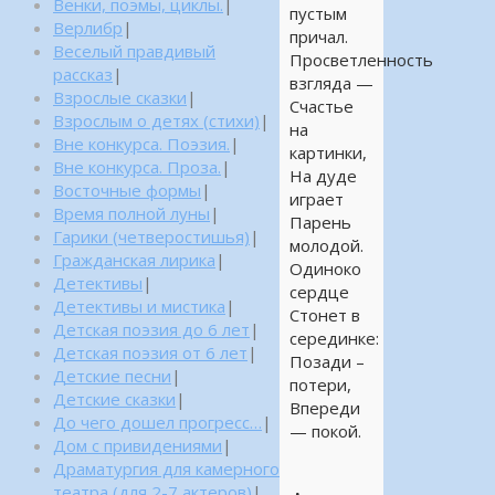
Венки, поэмы, циклы.
|
пустым
Верлибр
|
причал.
Веселый правдивый
Просветленность
рассказ
|
взгляда —
Взрослые сказки
|
Счастье
Взрослым о детях (стихи)
|
на
Вне конкурса. Поэзия.
|
картинки,
Вне конкурса. Проза.
|
На дуде
Восточные формы
|
играет
Время полной луны
|
Парень
Гарики (четверостишья)
|
молодой.
Гражданская лирика
|
Одиноко
Детективы
|
сердце
Детективы и мистика
|
Стонет в
Детская поэзия до 6 лет
|
серединке:
Детская поэзия от 6 лет
|
Позади –
Детские песни
|
потери,
Детские сказки
|
Впереди
До чего дошел прогресс…
|
— покой.
Дом с привидениями
|
Драматургия для камерного
театра (для 2-7 актеров)
|