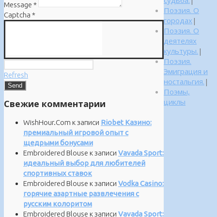
Message
*
Поэзия. О
Captcha
*
городах
|
Поэзия. О
деятелях
культуры.
|
Поэзия.
Эмиграция и
Refresh
ностальгия.
|
Поэмы,
циклы
Свежие комментарии
WishHour.Com
к записи
Riobet Казино:
премиальный игровой опыт с
щедрыми бонусами
Embroidered Blouse
к записи
Vavada Sport:
идеальный выбор для любителей
спортивных ставок
Embroidered Blouse
к записи
Vodka Casino:
горячие азартные развлечения с
русским колоритом
Embroidered Blouse
к записи
Vavada Sport: