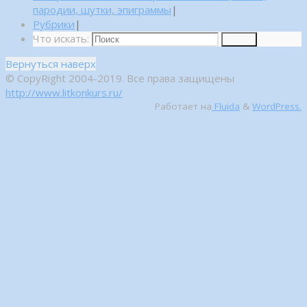
пародии, шутки, эпиграммы
|
Рубрики
|
Что искать:
Поиск
Вернуться наверх
© CopyRight 2004-2019. Все права защищены
http://www.litkonkurs.ru/
Работает на
Fluida
&
WordPress.