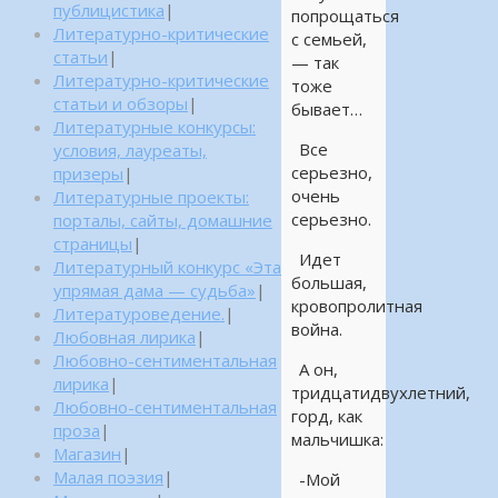
публицистика
|
попрощаться
Литературно-критические
с семьей,
статьи
|
— так
Литературно-критические
тоже
статьи и обзоры
|
бывает…
Литературные конкурсы:
Все
условия, лауреаты,
серьезно,
призеры
|
очень
Литературные проекты:
серьезно.
порталы, сайты, домашние
страницы
|
Идет
Литературный конкурс «Эта
большая,
упрямая дама — судьба»
|
кровопролитная
Литературоведение.
|
война.
Любовная лирика
|
Любовно-сентиментальная
А он,
лирика
|
тридцатидвухлетний,
Любовно-сентиментальная
горд, как
проза
|
мальчишка:
Магазин
|
Малая поэзия
|
-Мой