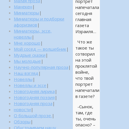
Малая проза
|
портрет
Манекен
|
напечатала
Миниатюры
|
сегодня
Миниатюры и подборки
главная
афоризмов
|
газета
Миниатюры, эссе,
Израиля…
новеллы
|
Что же
Мне хорошо
|
такое ты
Мой сосед — волшебник
|
сотворил
Мудрые сказки
|
на этой
Мы молодые
|
проклятой
Научно-популярная проза
|
войне,
Наш взгляд
|
что твой
Новеллы
|
портрет
Новеллы и эссе
|
напечатали
Новогодняя лирика
|
в газете?
Новогодняя поэзия
|
Новогодняя проза
|
-Сынок,
новости
|
там, где
О большой прозе.
|
ты, очень
Обзоры
|
опасно? –
Обустраиваем нашу