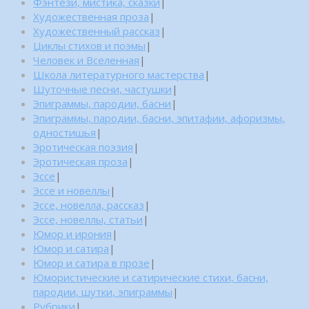
Фэнтези, мистика, сказки
|
Художественная проза
|
Художественный рассказ
|
Циклы стихов и поэмы
|
Человек и Вселенная
|
Школа литературного мастерства
|
Шуточные песни, частушки
|
Эпиграммы, пародии, басни
|
Эпиграммы, пародии, басни, эпитафии, афоризмы,
одностишья
|
Эротическая поэзия
|
Эротическая проза
|
Эссе
|
Эссе и новеллы
|
Эссе, новелла, рассказ
|
Эссе, новеллы, статьи
|
Юмор и ирония
|
Юмор и сатира
|
Юмор и сатира в прозе
|
Юмористические и сатирические стихи, басни,
пародии, шутки, эпиграммы
|
Рубрики
|