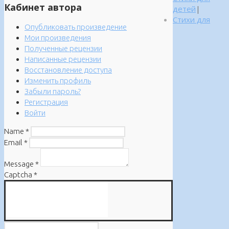
Кабинет автора
детей
|
Стихи для
Опубликовать произведение
Мои произведения
Полученные рецензии
Написанные рецензии
Восстановление доступа
Изменить профиль
Забыли пароль?
Регистрация
Войти
Name
*
Email
*
Message
*
Captcha
*