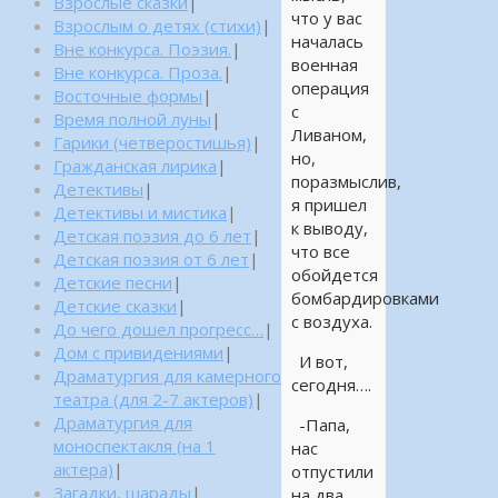
Взрослые сказки
|
что у вас
Взрослым о детях (стихи)
|
началась
Вне конкурса. Поэзия.
|
военная
Вне конкурса. Проза.
|
операция
Восточные формы
|
с
Время полной луны
|
Ливаном,
Гарики (четверостишья)
|
но,
Гражданская лирика
|
поразмыслив,
Детективы
|
я пришел
Детективы и мистика
|
к выводу,
Детская поэзия до 6 лет
|
что все
Детская поэзия от 6 лет
|
обойдется
Детские песни
|
бомбардировками
Детские сказки
|
с воздуха.
До чего дошел прогресс…
|
Дом с привидениями
|
И вот,
Драматургия для камерного
сегодня….
театра (для 2-7 актеров)
|
Драматургия для
-Папа,
моноспектакля (на 1
нас
актера)
|
отпустили
Загадки, шарады
|
на два