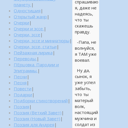
спрашиваю
планету.
|
я, даже не
Одностишия
|
надеясь,
Открытый жанр
|
что ты
Очерки
|
скажешь
Очерки и эссе.
|
правду.
Очерки, эссе
|
Очерки, эссе и миниатюры
|
-Папа, не
Очерки, эссе, статьи
|
волнуйся,
Пейзажная лирика
|
я ТАМ уже
Переводы.
|
воевал.
ПЕрцовка. Пародии и
Ну да,
Эпиграммы.
|
сынок, я
Песни
|
уже успел
Песня
|
забыть,
Повести
|
что ты
Подарки
|
матерый
Подборки стихотворений
|
волк,
Поэзия
|
настоящий
Поэзия (Ветхий Завет)
|
мужчина и
Поэзия (Новый Завет)
|
солдат из
Поэзия для Андрея
|