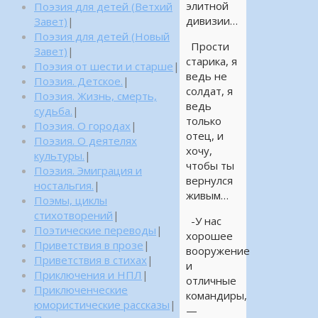
элитной
Поэзия для детей (Ветхий
дивизии…
Завет)
|
Поэзия для детей (Новый
Прости
Завет)
|
старика, я
Поэзия от шести и старше
|
ведь не
Поэзия. Детское.
|
солдат, я
Поэзия. Жизнь, смерть,
ведь
судьба.
|
только
Поэзия. О городах
|
отец, и
Поэзия. О деятелях
хочу,
культуры.
|
чтобы ты
Поэзия. Эмиграция и
вернулся
ностальгия.
|
живым…
Поэмы, циклы
стихотворений
|
-У нас
Поэтические переводы
|
хорошее
Приветствия в прозе
|
вооружение
Приветствия в стихах
|
и
Приключения и НПЛ
|
отличные
Приключенческие
командиры,
юмористические рассказы
|
—