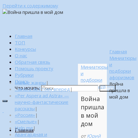
Перейти к содержимому
Главная
ТОП
Конкурсы
Главная
О нас
Миниатюры
Обратная связь
и
Миниатюры
Помощь проекту
подборки
и
Рубрики
афоризмов
подборки
Поиск
Малые жанры
|
Война
афоризмов
Что искать:
…много лет тому вперед
|
Поиск
пришла в
«Per Aspera ad Astra» —
мой дом
Война
научно-фантастические
пришла
рассказы
|
в мой
«Россия»
|
«Смелые»
|
дом
Help me
|
Главная
Авангардная и
от
Юрий