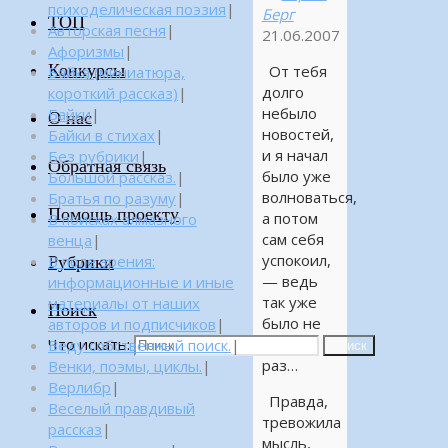
психоделическая поэзия
|
Берг
ТОП
Авторская песня
|
21.06.2007
Афоризмы
|
Конкурсы
От тебя
Байка (миниатюра,
долго
короткий рассказ)
|
небыло
Байки
|
О нас
новостей,
Байки в стихах
|
и я начал
Без рубрики
|
Обратная связь
было уже
Большой рассказ.
|
волноваться,
Братья по разуму
|
Помощь проекту
а потом
В поисках алмазного
сам себя
венца
|
успокоил,
Рубрики
В поле зрения:
— ведь
информационные и иные
так уже
материалы от наших
Поиск
было не
авторов и подписчиков
|
Что искать:
один
Веду собственный поиск.
|
Поиск
раз…
Венки, поэмы, циклы.
|
Верлибр
|
Правда,
Веселый правдивый
тревожила
рассказ
|
мысль,