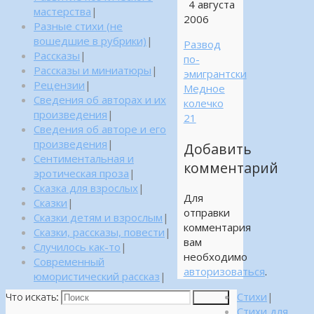
4 августа
мастерства
|
2006
Разные стихи (не
вошедшие в рубрики)
|
Развод
Рассказы
|
по-
Рассказы и миниатюры
|
эмигрантски
Рецензии
|
Медное
Сведения об авторах и их
колечко
произведения
|
21
Сведения об авторе и его
произведения
|
Добавить
Сентиментальная и
комментарий
эротическая проза
|
Сказка для взрослых
|
Для
Сказки
|
отправки
Сказки детям и взрослым
|
комментария
Сказки, рассказы, повести
|
вам
Случилось как-то
|
необходимо
Современный
авторизоваться
.
юмористический рассказ
|
Стихи
|
Что искать:
Поиск
Стихи для