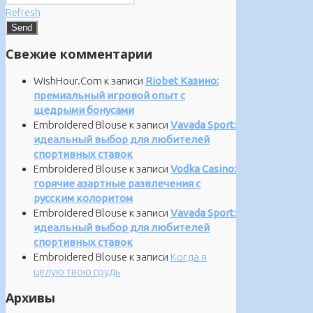
Refresh
Свежие комментарии
WishHour.Com
к записи
Riobet Казино:
премиальный игровой опыт с
щедрыми бонусами
Embroidered Blouse
к записи
Vavada Sport:
идеальный выбор для любителей
спортивных ставок
Embroidered Blouse
к записи
Vodka Casino:
горячие азартные развлечения с
русским колоритом
Embroidered Blouse
к записи
Vavada Sport:
идеальный выбор для любителей
спортивных ставок
Embroidered Blouse
к записи
Когда я
целую твою грудь
Архивы