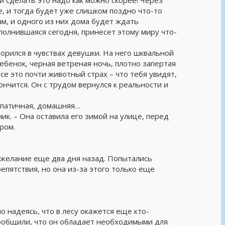
 и сделать это надо как можно скорее! Через
е, и тогда будет уже слишком поздно что-то
м, и одного из них дома будет ждать
сполнившаяся сегодня, принесет этому миру что-
орился в чувствах девушки. На него шквальной
бенок, черная ветреная ночь, плотно запертая
 это почти животный страх – что тебя увидят,
ончится. Он с трудом вернулся к реальности и
импатичная, домашняя…
ик. – Она оставила его зимой на улице, перед
ром.
 желание еще два дня назад. Попытались
пятствия, но она из-за этого только еще
о надеясь, что в лесу окажется еще кто-
 сообщили, что он обладает необходимыми для