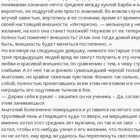
понимании означало нечто среднее между куклой Барби и к
вероятно, ее подругой или просто знакомой. Во всяком случ
жгучей завистью, вертелись в ее сознании, время от врем
своей настоящей внешности. «Интересно, — мелькнула у не
желание, на кого она станет похожей? Неужели от ее тепер
полностью поменяет внешность? И как она тогда домой верн
быть, внешность будет меняться постепенно…»
Но взглянув на следующую девушку, немного постарше этой
трое предыдущих людей вряд ли смогут получить в эту ночь
любви и красивой внешности, по сравнению с тем, к чему ст
слабыми. А от нее так и фонило сумасшедшей черной тоско
Анатолию, но крайне тяжелым чувством. Фонило так сильно,
собой, полностью пропитавшись всем этим негативом и в о
наградить его ощутимым тычком в бок.
— Держи себя в руках! – зашипел он на ученика. – Да, согла
этим занимаешься.
Анатолий болезненно поморщился и уставился на пятого со
трухлявый пень и глядящего куда-то вверх, на мерцающие 
именно хотел этот средних лет мужчина, он так и не смог – 
хотел, чтобы кто-нибудь узнал о его желании, что полность
он не хотел, ему вряд ли удалось бы переплюнуть светлово