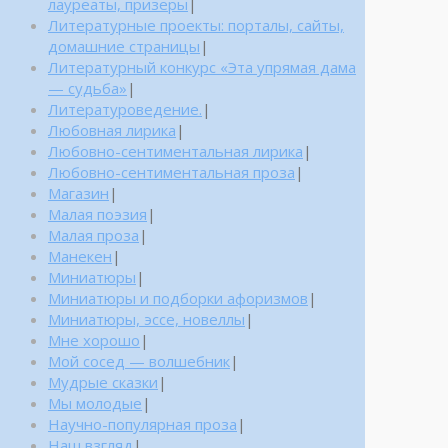
лауреаты, призеры
|
Литературные проекты: порталы, сайты,
домашние страницы
|
Литературный конкурс «Эта упрямая дама
— судьба»
|
Литературоведение.
|
Любовная лирика
|
Любовно-сентиментальная лирика
|
Любовно-сентиментальная проза
|
Магазин
|
Малая поэзия
|
Малая проза
|
Манекен
|
Миниатюры
|
Миниатюры и подборки афоризмов
|
Миниатюры, эссе, новеллы
|
Мне хорошо
|
Мой сосед — волшебник
|
Мудрые сказки
|
Мы молодые
|
Научно-популярная проза
|
Наш взгляд
|