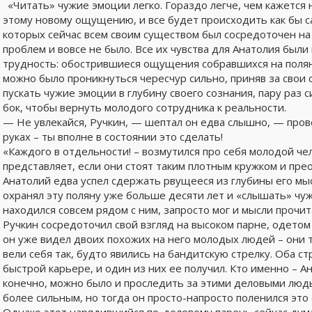
«Читать» чужие эмоции легко. Гораздо легче, чем кажетс
этому новому ощущению, и все будет происходить как бы са
которых сейчас всем своим существом был сосредоточен на
проблем и вовсе не было. Все их чувства для Анатолия были 
трудность: обострившиеся ощущения собравшихся на полян
можно было проникнуться чересчур сильно, приняв за свои с
пускать чужие эмоции в глубину своего сознания, пару раз
бок, чтобы вернуть молодого сотрудника к реальности.
— Не увлекайся, Ручкин, — шептал он едва слышно, — пров
руках – ты вполне в состоянии это сделать!
«Каждого в отдельности! – возмутился про себя молодой чел
представляет, если они стоят таким плотным кружком и пре
Анатолий едва успел сдержать рвущееся из глубины его мыс
охранял эту поляну уже больше десяти лет и «слышать» чужи
находился совсем рядом с ним, запросто мог и мысли прочит
Ручкин сосредоточил свой взгляд на высоком парне, одетом
он уже видел двоих похожих на него молодых людей – они т
вели себя так, будто явились на бандитскую стрелку. Оба ст
быстрой карьере, и один из них ее получил. Кто именно – А
конечно, можно было и проследить за этими деловыми людь
более сильным, но тогда он просто-напросто поленился это 