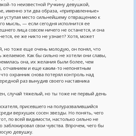
акой-то неизвестной Ручкину девушкой,
ае, именно эти два образа, «приправленные»
ени уступая место сильнейшему отвращению к
го мысль, — если сегодня исполнится ее
ешнего лица совсем ничего не останется, и она
ется, ее же никто не узнает? Хотя, может
, но тоже еще очень молодую, он понял, что
 желаемое. Как бы сильно не хотели они славы,
ремилась она, их желания были более, чем
й, отчаянием и еще каким-то непонятным
 что охранник снова потерял контроль над
чередной раз вынудив своего наставника
сен, случай тяжелый, но ты тоже не первый день
искателя, присевшего на полуразвалившийся
среди верхушек сосен звезды. Но понять, чего
тот, по всей видимости, настолько сильно не
ю заблокировал свои чувства. Впрочем, чего бы
лосую девушку.