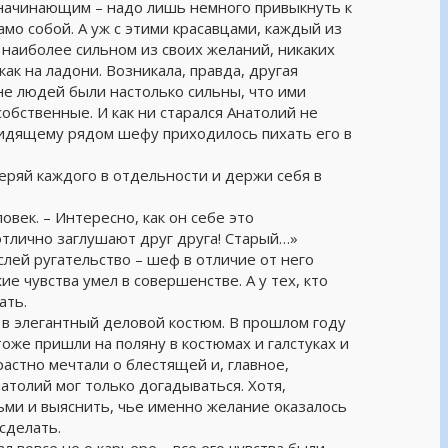
я начинающим – надо лишь немного привыкнуть к
мо собой. А уж с этими красавцами, каждый из
 наиболее сильном из своих желаний, никаких
как на ладони. Возникала, правда, другая
е людей были настолько сильны, что ими
обственные. И как ни старался Анатолий не
 сидящему рядом шефу приходилось пихать его в
еряй каждого в отдельности и держи себя в
овек. – Интересно, как он себе это
отлично заглушают друг друга! Старый…»
лей ругательство – шеф в отличие от него
е чувства умел в совершенстве. А у тех, кто
ать.
 в элегантный деловой костюм. В прошлом году
оже пришли на поляну в костюмах и галстуках и
растно мечтали о блестящей и, главное,
натолий мог только догадываться. Хотя,
ми и выяснить, чье именно желание оказалось
сделать.