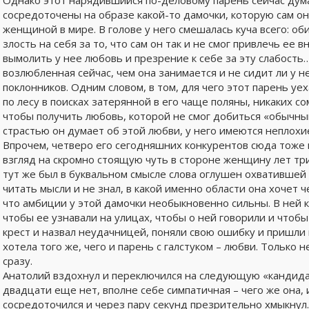
Однако этот нарядившийся по-деловому парень сейчас думал
сосредоточены на образе какой-то дамочки, которую сам он
женщиной в мире. В голове у него смешалась куча всего: оби
злость на себя за то, что сам он так и не смог привлечь ее 
вымолить у нее любовь и презрение к себе за эту слабость
возлюбленная сейчас, чем она занимается и не сидит ли у не
поклонников. Одним словом, в том, для чего этот парень уех
по лесу в поисках затерянной в его чаще поляны, никаких с
чтобы получить любовь, которой не смог добиться «обычным
страстью он думает об этой любви, у него имеются неплохи
Впрочем, четверо его сегодняшних конкурентов сюда тоже н
взгляд на скромно стоящую чуть в стороне женщину лет тр
тут же был в буквальном смысле слова оглушен охватившей 
читать мысли и не знал, в какой именно области она хочет ч
что амбиции у этой дамочки необыкновенно сильны. В ней к
чтобы ее узнавали на улицах, чтобы о ней говорили и чтобы 
крест и назвал неудачницей, поняли свою ошибку и пришли 
хотела того же, чего и парень с галстуком – любви. Только н
сразу.
Анатолий вздохнул и переключился на следующую «кандидат
двадцати еще нет, вполне себе симпатичная – чего же она,
сосредоточился и через пару секунд презрительно хмыкнул. 