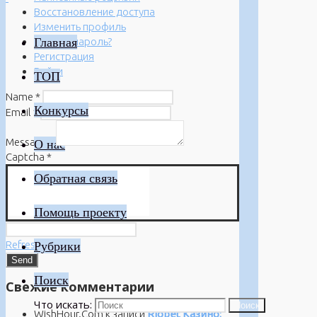
Восстановление доступа
Изменить профиль
Главная
Забыли пароль?
Регистрация
Войти
ТОП
Name
*
Конкурсы
Email
*
Message
*
О нас
Captcha
*
Обратная связь
Помощь проекту
Refresh
Рубрики
Поиск
Свежие комментарии
Что искать:
Поиск
WishHour.Com
к записи
Riobet Казино: