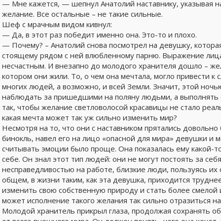
— Мне кажется, — шепнул Анатолий наставнику, указывая н
желание. Все остальные – не такие сильные.
Шеф с мрачным видом кивнул:
— Да, в этот раз победит именно она. Это-то и плохо.
— Почему? – Анатолий снова посмотрел на девушку, которая
стоящему рядом с ней влюбленному парню. Выражение лица
несчастным. И внезапно до молодого хранителя дошло – ж
котором они жили. То, о чем она мечтала, могло привести 
многих людей, а возможно, и всей Земли. Значит, этой ночь
наблюдать за пришедшими на поляну людьми, а выполнять 
так, чтобы желание светловолосой красавицы не стало реаль
какая мечта может так уж сильно изменить мир?
Несмотря на то, что они с наставником прятались довольно 
бинокль, навел его на лицо «опасной для мира» девушки и м
считывать эмоции было проще. Она показалась ему какой-то
себе. Он знал этот тип людей: они не могут постоять за себя
несправедливостью на работе, близкие люди, пользуясь их 
общем, в жизни таким, как эта девушка, приходится трудн
изменить свою собственную природу и стать более смелой и
может исполнение такого желания так сильно отразиться на
Молодой хранитель прикрыл глаза, продолжая сохранять о