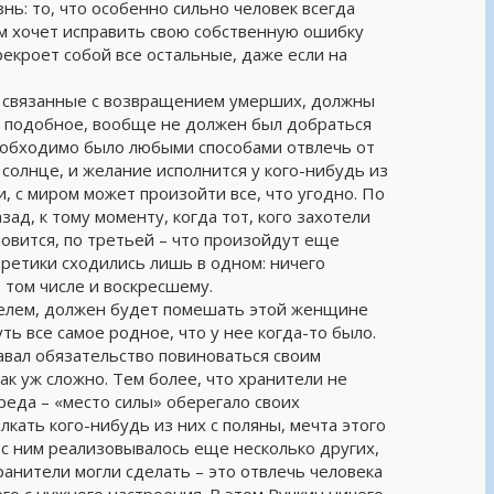
нь: то, что особенно сильно человек всегда
ом хочет исправить свою собственную ошибку
рекроет собой все остальные, даже если на
, связанные с возвращением умерших, должны
то подобное, вообще не должен был добраться
 необходимо было любыми способами отвлечь от
 солнце, и желание исполнится у кого-нибудь из
и, с миром может произойти все, что угодно. По
зад, к тому моменту, когда тот, кого захотели
новится, по третьей – что произойдут еще
ретики сходились лишь в одном: ничего
 том числе и воскресшему.
чителем, должен будет помешать этой женщине
ть все самое родное, что у нее когда-то было.
давал обязательство повиноваться своим
ак уж сложно. Тем более, что хранители не
реда – «место силы» оберегало своих
лкать кого-нибудь из них с поляны, мечта этого
е с ним реализовывалось еще несколько других,
ранители могли сделать – это отвлечь человека