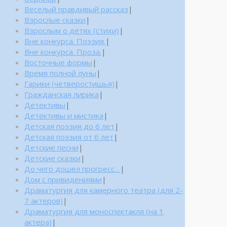
Веселый правдивый рассказ
|
Взрослые сказки
|
Взрослым о детях (стихи)
|
Вне конкурса. Поэзия.
|
Вне конкурса. Проза.
|
Восточные формы
|
Время полной луны
|
Гарики (четверостишья)
|
Гражданская лирика
|
Детективы
|
Детективы и мистика
|
Детская поэзия до 6 лет
|
Детская поэзия от 6 лет
|
Детские песни
|
Детские сказки
|
До чего дошел прогресс…
|
Дом с привидениями
|
Драматургия для камерного театра (для 2-
7 актеров)
|
Драматургия для моноспектакля (на 1
актера)
|