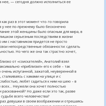
а нее, — сегодня должно исполниться ее
 как раз в этот момент что-то говорила
 у нее по-прежнему было бесконечно
елание этой женщины было опасным для мира, в
к слишком серьезным последствиям в жизни
ю им с наставником придется не просто
свои непосредственные обязанности: сделать
ностью. Но чего же она так страстно хочет,
близко от «соискателей», Анатолий взял
аксимально «приблизил» его к себе – так
 очень испуганной, зажатой, неуверенной в
, сталкиваясь с хамами на улице и с
слабостью, любят садиться к ним на шею – в
ее всех… Неужели она хочет полностью
 раскованной? Но даже если это так, разве
 судьбе всего человечества?
браз девушки в своем воображении и отрешаясь