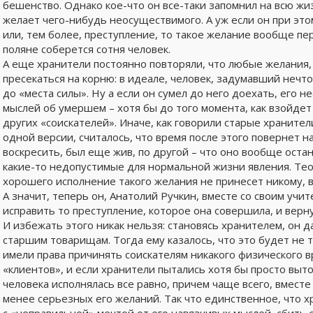
бешенство. Однако кое-что он все-таки запомнил на всю жиз
желает чего-нибудь неосуществимого. А уж если он при эт
или, тем более, преступление, то такое желание вообще пе
поляне соберется сотня человек.
А еще хранители постоянно повторяли, что любые желания
пресекаться на корню: в идеале, человек, задумавший неч
до «места силы». Ну а если он сумел до него доехать, его
мыслей об умершем – хотя бы до того момента, как взойдет
других «соискателей». Иначе, как говорили старые хранител
одной версии, считалось, что время после этого повернет на
воскресить, был еще жив, по другой – что оно вообще оста
какие-то недопустимые для нормальной жизни явления. Тео
хорошего исполнение такого желания не принесет никому, в
А значит, теперь он, Анатолий Ручкин, вместе со своим у
исправить то преступление, которое она совершила, и верну
И избежать этого никак нельзя: становясь хранителем, он 
старшим товарищам. Тогда ему казалось, что это будет не т
имели права причинять соискателям никакого физического в
«клиентов», и если хранители пытались хотя бы просто выто
человека исполнялась все равно, причем чаще всего, вмест
менее серьезных его желаний. Так что единственное, что х