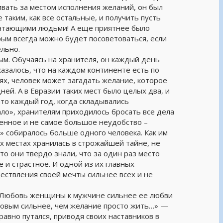
ивать за местом исполнения желаний, он был
 таким, как все остальные, и получить пусть
мечтающими людьми! А еще приятнее было
орым всегда можно будет посоветоваться, если
ельно.
ым. Обучаясь на хранителя, он каждый день
казалось, что на каждом континенте есть по
ях, человек может загадать желание, которое
ней. А в Евразии таких мест было целых два, и
что каждый год, когда складывались
ало», хранителям приходилось бросать все дела
венное и не самое большое неудобство –
ы» собиралось больше одного человека. Как им
их местах хранилась в строжайшей тайне, не
о они твердо знали, что за один раз место
 и страстное. И одной из их главных
ествления своей мечты сильнее всех и не
 «Любовь женщины к мужчине сильнее ее любви
ровым сильнее, чем желание просто жить…» —
 равно путался, приводя своих наставников в