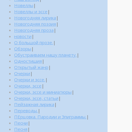
Новеллы
|
Новеллы и эссе
|
Новогодняя лирика
|
Новогодняя поэзия
|
Новогодняя проза
|
новости
|
О большой прозе.
|
Обзоры
|
Обустраиваем нашу планету.
|
Одностишия
|
Открытый жанр
|
Очерки
|
Очерки и эссе.
|
Очерки, эссе
|
Очерки, эссе и миниатюры
|
Очерки, эссе, статьи
|
Пейзажная лирика
|
Переводы.
|
ПЕрцовка. Пародии и Эпиграммы.
|
Песни
|
Песня
|