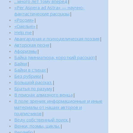
…много лет тому вперед
|
«Per Aspera ad Astra» — научно-
фантастические рассказы
|
«Россия»
|
«Смелые»
|
Help me
|
Авангардная и психоделическая поэзия
|
Авторская песня
|
Афоризмы
|
Байка (миниатюра, короткий рассказ)
|
Байки
|
Байки в стихах
|
Без рубрики
|
Большой рассказ.
|
Братья по разуму
|
В поисках алмазного венца
|
В поле зрения: информационные и иные
материалы от наших авторов и
подписчиков
|
Веду собственный поиск.
|
Венки, поэмы, циклы.
|
Верлибр
|