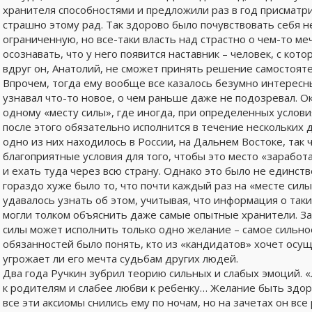
хранителя способностями и предложили раз в год присматр
страшно этому рад. Так здорово было почувствовать себя не
ограниченную, но все-таки власть над страстно о чем-то 
осознавать, что у него появится наставник – человек, с кот
вдруг он, Анатолий, не сможет принять решение самостоят
Впрочем, тогда ему вообще все казалось безумно интересн
узнавал что-то новое, о чем раньше даже не подозревал. О
одному «месту силы», где иногда, при определенных услови
после этого обязательно исполнится в течение нескольких д
одно из них находилось в России, на Дальнем Востоке, так 
благоприятные условия для того, чтобы это место «заработ
и ехать туда через всю страну. Однако это было не единст
гораздо хуже было то, что почти каждый раз на «месте сил
удавалось узнать об этом, учитывая, что информация о так
могли толком объяснить даже самые опытные хранители. Зат
силы может исполнить только одно желание – самое сильное
обязанностей было понять, кто из «кандидатов» хочет осущ
угрожает ли его мечта судьбам других людей.
Два года Ручкин зубрил теорию сильных и слабых эмоций.
к родителям и слабее любви к ребенку… Желание быть здо
все эти аксиомы снились ему по ночам, но на зачетах он все