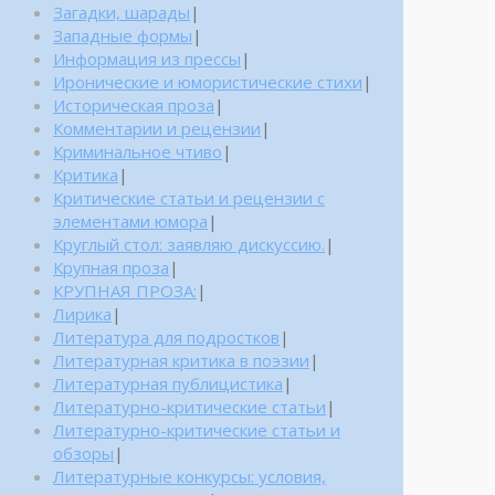
Загадки, шарады
|
Западные формы
|
Информация из прессы
|
Иронические и юмористические стихи
|
Историческая проза
|
Комментарии и рецензии
|
Криминальное чтиво
|
Критика
|
Критические статьи и рецензии с
элементами юмора
|
Круглый стол: заявляю дискуссию.
|
Крупная проза
|
КРУПНАЯ ПРОЗА:
|
Лирика
|
Литература для подростков
|
Литературная критика в поэзии
|
Литературная публицистика
|
Литературно-критические статьи
|
Литературно-критические статьи и
обзоры
|
Литературные конкурсы: условия,