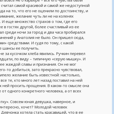
 вовсе не о карьере – все его чувства были
 считал самой красивой и самой же недоступной
да на то, что его не оценили по достоинству, и
внимание, желание чуть ли не на коленях
… И еще множество страхов о том, где его
е в гостях другой, более счастливый из ее
ал среди ночи за город и два часа пробирался
омнений у Анатолия не было. Он пришел сюда,
и» средствами. И судя по тому, с какой
е шансы ее получить.
е за кусочком хлеба явились. Ручкин перевел
идцати, по виду – типичную «серую мышку». И
ее жаждой славы и признания. Он не мог
его-то добиться, зато прекрасно чувствовал,
ипело желание быть известной: настолько,
все те, кто много лет назад поставил на ней
к ней просить прощения. В каком-то смысле она
е от одного конкретного человека, а от всех
ку». Совсем юная девушка, наверное, и
 интересно, хочет? Молодой человек
Девчонка хотела стать красавицей, что в ее