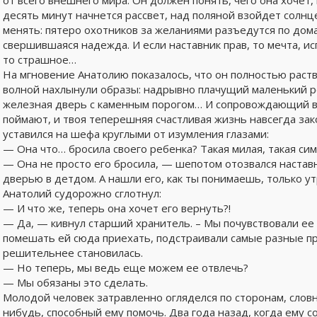
от всего внешнего мира. Он должен понять, чего она хочет,
десять минут начнется рассвет, над поляной взойдет солнц
менять: пятеро охотников за желаниями разъедутся по дома
свершившаяся надежда. И если наставник прав, то мечта, и
то страшное…
На мгновение Анатолию показалось, что он полностью раств
волной нахлынули образы: надрывно плачущий маленький ре
железная дверь с каменным порогом… И сопровождающий все
поймают, и твоя теперешняя счастливая жизнь навсегда зак
уставился на шефа круглыми от изумления глазами:
— Она что… бросила своего ребенка? Такая милая, такая с
— Она не просто его бросила, — шепотом отозвался наставн
дверью в детдом. А нашли его, как ты понимаешь, только ут
Анатолий судорожно сглотнул:
— И что же, теперь она хочет его вернуть?!
— Да, — кивнул старший хранитель. – Мы почувствовали ее
помешать ей сюда приехать, подстраивали самые разные пре
решительнее становилась.
— Но теперь, мы ведь еще можем ее отвлечь?
— Мы обязаны это сделать.
Молодой человек затравленно огляделся по сторонам, словн
нибудь, способный ему помочь. Два года назад, когда ему