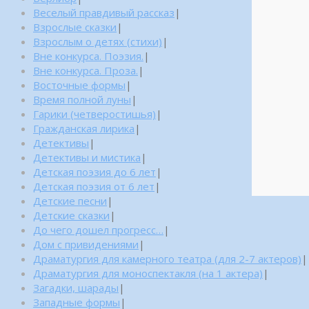
Веселый правдивый рассказ
|
Взрослые сказки
|
Взрослым о детях (стихи)
|
Вне конкурса. Поэзия.
|
Вне конкурса. Проза.
|
Восточные формы
|
Время полной луны
|
Гарики (четверостишья)
|
Гражданская лирика
|
Детективы
|
Детективы и мистика
|
Детская поэзия до 6 лет
|
Детская поэзия от 6 лет
|
Детские песни
|
Детские сказки
|
До чего дошел прогресс…
|
Дом с привидениями
|
Драматургия для камерного театра (для 2-7 актеров)
|
Драматургия для моноспектакля (на 1 актера)
|
Загадки, шарады
|
Западные формы
|