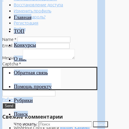
Восстановление доступа
Изменить профиль
Главная
Забыли пароль?
Регистрация
Войти
ТОП
Name
*
Конкурсы
Email
*
Message
*
О нас
Captcha
*
Обратная связь
Помощь проекту
Refresh
Рубрики
Поиск
Свежие комментарии
Что искать:
Поиск
WishHour.Com
к записи
Riobet Казино: