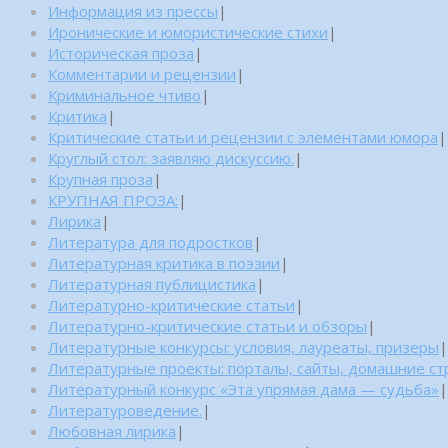
Информация из прессы
|
Иронические и юмористические стихи
|
Историческая проза
|
Комментарии и рецензии
|
Криминальное чтиво
|
Критика
|
Критические статьи и рецензии с элементами юмора
|
Круглый стол: заявляю дискуссию.
|
Крупная проза
|
КРУПНАЯ ПРОЗА:
|
Лирика
|
Литература для подростков
|
Литературная критика в поэзии
|
Литературная публицистика
|
Литературно-критические статьи
|
Литературно-критические статьи и обзоры
|
Литературные конкурсы: условия, лауреаты, призеры
|
Литературные проекты: порталы, сайты, домашние с
Литературный конкурс «Эта упрямая дама — судьба»
|
Литературоведение.
|
Любовная лирика
|