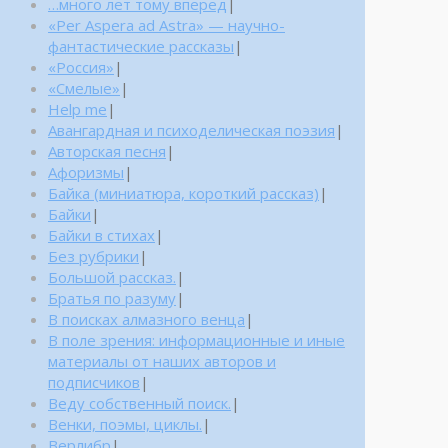
…много лет тому вперед
|
«Per Aspera ad Astra» — научно-
фантастические рассказы
|
«Россия»
|
«Смелые»
|
Help me
|
Авангардная и психоделическая поэзия
|
Авторская песня
|
Афоризмы
|
Байка (миниатюра, короткий рассказ)
|
Байки
|
Байки в стихах
|
Без рубрики
|
Большой рассказ.
|
Братья по разуму
|
В поисках алмазного венца
|
В поле зрения: информационные и иные
материалы от наших авторов и
подписчиков
|
Веду собственный поиск.
|
Венки, поэмы, циклы.
|
Верлибр
|