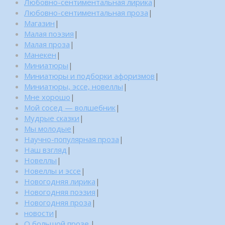
Любовно-сентиментальная лирика
|
Любовно-сентиментальная проза
|
Магазин
|
Малая поэзия
|
Малая проза
|
Манекен
|
Миниатюры
|
Миниатюры и подборки афоризмов
|
Миниатюры, эссе, новеллы
|
Мне хорошо
|
Мой сосед — волшебник
|
Мудрые сказки
|
Мы молодые
|
Научно-популярная проза
|
Наш взгляд
|
Новеллы
|
Новеллы и эссе
|
Новогодняя лирика
|
Новогодняя поэзия
|
Новогодняя проза
|
новости
|
О большой прозе.
|