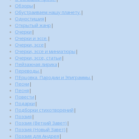
Обзоры
|
Обустраиваем нашу планету.
|
Одностишия
|
Открытый жанр
|
Очерки
|
Очерки и эссе.
|
Очерки, эссе
|
Очерки, эссе и миниатюры
|
Очерки, эссе, статьи
|
Пейзажная лирика
|
Переводы.
|
ПЕрцовка. Пародии и Эпиграммы.
|
Песни
|
Песня
|
Повести
|
Подарки
|
Подборки стихотворений
|
Поэзия
|
Поэзия (Ветхий Завет)
|
Поэзия (Новый Завет)
|
Поэзия для Андрея
|