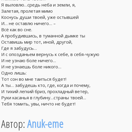
Я выловлю…средь неба и земли, я,
Залетая, пролетая мимо
Коснусь души твоей, уже остывшей
И… не оставлю ничего… –
Всё как во сне.
А пробудившись, в туманной дымке ты
Оставишь мир тот, иной, другой,
Где я забудусь…
И с опозданьем вернусь к себе, в себя-чужую
И не узнаю боле ничего…
И не узнаешь боле никого…
Одно лишь:
Тот сон во мне таиться будет!
А ты… забудешь кто, где, когда и почему,
И тихий легкий бриз, прохладный ветер,
Руки касанья в глубину…страны твоей…
Тебя томить, увы, ничто не будет!
Автор:
Anuk-eme