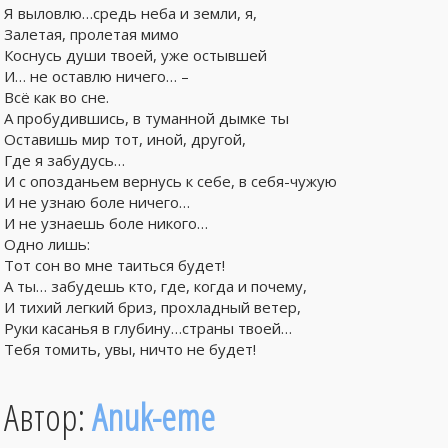
Я выловлю…средь неба и земли, я,
Залетая, пролетая мимо
Коснусь души твоей, уже остывшей
И… не оставлю ничего… –
Всё как во сне.
А пробудившись, в туманной дымке ты
Оставишь мир тот, иной, другой,
Где я забудусь…
И с опозданьем вернусь к себе, в себя-чужую
И не узнаю боле ничего…
И не узнаешь боле никого…
Одно лишь:
Тот сон во мне таиться будет!
А ты… забудешь кто, где, когда и почему,
И тихий легкий бриз, прохладный ветер,
Руки касанья в глубину…страны твоей…
Тебя томить, увы, ничто не будет!
Автор:
Anuk-eme