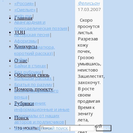
Фелисьон
«Россия»
|
17.03.2007
«Смелые»
|
Help me
|
Главная
Скоро
Авангардная и
проснутся
психоделическая поэзия
|
ТОП
листья.
Авторская песня
|
Разрезав
Афоризмы
|
кожу
Конкурсы
Байка (миниатюра,
почек,
короткий рассказ)
|
Грозою
Байки
|
О нас
умывшись,
Байки в стихах
|
неистово
Без рубрики
|
Обратная связь
Зашелестят,
Большой рассказ.
|
захохочут.
Братья по разуму
|
В росте
Помощь проекту
В поисках алмазного
своем
венца
|
продвигая
Рубрики
В поле зрения:
Время к
информационные и иные
зениту
материалы от наших
Поиск
лета,
авторов и подписчиков
|
Солнечный
Что искать:
Веду собственный поиск.
|
Поиск
свет