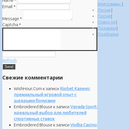
Name
*
Эпиграммы.
|
Email
*
Песни
|
Песня
|
Message
*
Повести
|
Captcha
*
Подарки
|
Подборки
Refresh
Свежие комментарии
WishHour.Com
к записи
Riobet Казино:
премиальный игровой опыт с
щедрыми бонусами
Embroidered Blouse
к записи
Vavada Sport:
идеальный выбор для любителей
спортивных ставок
Embroidered Blouse
к записи
Vodka Casino: