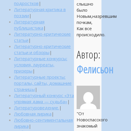
подростков
|
слышно
Литературная критика в
было
поэзии
|
Новым,назревшим
Литературная
почкам,
публицистика
|
Как все
Литературно-критические
происходило.
статьи
|
Литературно-критические
Автор:
статьи и обзоры
|
Литературные конкурсы:
условия, лауреаты,
Фелисьон
призеры
|
Литературные проекты:
порталы, сайты, домашние
страницы
|
Литературный конкурс «Эта
упрямая дама — судьба»
|
Литературоведение.
|
"От
Любовная лирика
|
Новоспасского
Любовно-сентиментальная
знакомый
лирика
|