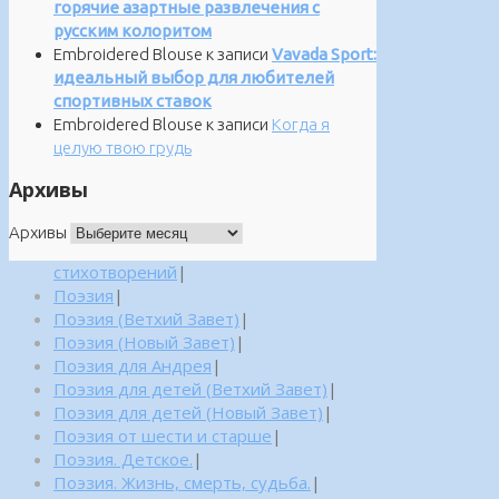
горячие азартные развлечения с
русским колоритом
Embroidered Blouse
к записи
Vavada Sport:
идеальный выбор для любителей
спортивных ставок
Embroidered Blouse
к записи
Когда я
целую твою грудь
Архивы
Архивы
стихотворений
|
Поэзия
|
Поэзия (Ветхий Завет)
|
Поэзия (Новый Завет)
|
Поэзия для Андрея
|
Поэзия для детей (Ветхий Завет)
|
Поэзия для детей (Новый Завет)
|
Поэзия от шести и старше
|
Поэзия. Детское.
|
Поэзия. Жизнь, смерть, судьба.
|