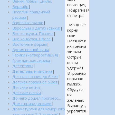
Венки, поэмы, циклы.
|
поглощая,
Верлибр
|
Подрагивая
Веселый правдивый
от ветра.
рассказ
|
Взрослые сказки
|
Мощные
Взрослым о детях (стихи)
|
корни
Вне конкурса. Поэзия.
|
соки
Вне конкурса. Проза.
|
Потянут к
Восточные формы
|
их тонким
Время полной луны
|
жилкам.
Гарики (четверостишья)
|
Острые
Гражданская лирика
|
ветви
Детективы
|
удержат
Детективы и мистика
|
В грозных
Детская поэзия до 6 лет
|
порывах
Детская поэзия от 6 лет
|
пылких.
Детские песни
|
Сбудутся
Детские сказки
|
их
До чего дошел прогресс…
|
желанья,
Дом с привидениями
|
Вырастут,
Драматургия для камерного
укрепятся…
театра (для 2-7 актеров)
|