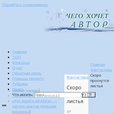
Перейти к содержимому
Главная
ТОП
Конкурсы
Главная
О нас
Фантастика
Обратная связь
Скоро
Фантастика
Помощь проекту
проснутся
Рубрики
листья
Скоро
Поиск
Малые жанры
|
проснутся
Что искать:
…много лет тому вперед
|
Поиск
листья
«Per Aspera ad Astra» —
научно-фантастические
от
рассказы
|