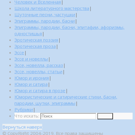
Человек и Вселенная
|
Школа литературного мастерства
|
Шуточные песни, частушки
|
Эпиграммы, пародии, басни
|
Эпиграммы, пародии, басни, эпитафии, афоризмы,
одностишья
|
Эротическая поэзия
|
Эротическая проза
|
Эссе
|
Эссе и новеллы
|
Эссе, новелла, рассказ
|
Эссе, новеллы, статьи
|
Юмор и ирония
|
Юмор и сатира
|
Юмор и сатира в прозе
|
Юмористические и сатирические стихи, басни,
пародии, шутки, эпиграммы
|
Рубрики
|
Что искать:
Поиск
Вернуться наверх
© CopyRight 2004-2019. Все права защищены