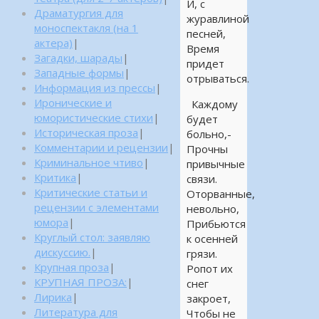
И, с
Драматургия для
журавлиной
моноспектакля (на 1
песней,
актера)
|
Время
Загадки, шарады
|
придет
Западные формы
|
отрываться.
Информация из прессы
|
Иронические и
Каждому
юмористические стихи
|
будет
Историческая проза
|
больно,-
Комментарии и рецензии
|
Прочны
Криминальное чтиво
|
привычные
Критика
|
связи.
Критические статьи и
Оторванные,
рецензии с элементами
невольно,
юмора
|
Прибьются
Круглый стол: заявляю
к осенней
дискуссию.
|
грязи.
Крупная проза
|
Ропот их
КРУПНАЯ ПРОЗА:
|
снег
Лирика
|
закроет,
Литература для
Чтобы не