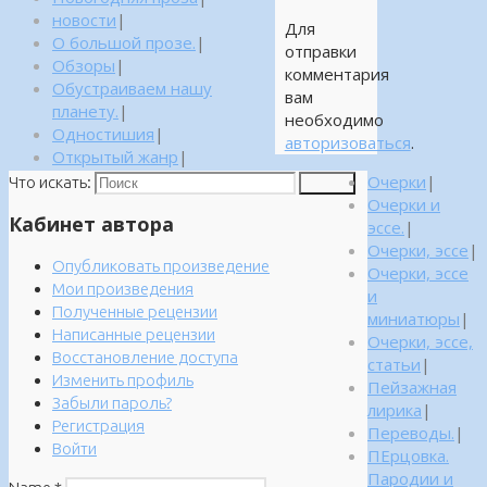
новости
|
Для
О большой прозе.
|
отправки
Обзоры
|
комментария
Обустраиваем нашу
вам
планету.
|
необходимо
Одностишия
|
авторизоваться
.
Открытый жанр
|
Очерки
|
Что искать:
Поиск
Очерки и
Кабинет автора
эссе.
|
Очерки, эссе
|
Опубликовать произведение
Очерки, эссе
Мои произведения
и
Полученные рецензии
миниатюры
|
Написанные рецензии
Очерки, эссе,
Восстановление доступа
статьи
|
Изменить профиль
Пейзажная
Забыли пароль?
лирика
|
Регистрация
Переводы.
|
Войти
ПЕрцовка.
Пародии и