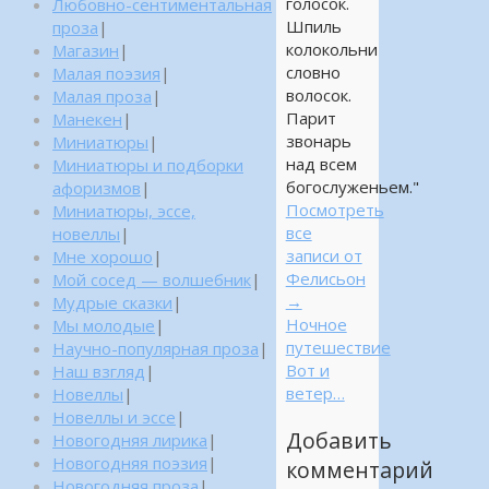
голосок.
Любовно-сентиментальная
Шпиль
проза
|
колокольни
Магазин
|
словно
Малая поэзия
|
волосок.
Малая проза
|
Парит
Манекен
|
звонарь
Миниатюры
|
над всем
Миниатюры и подборки
богослуженьем."
афоризмов
|
Посмотреть
Миниатюры, эссе,
все
новеллы
|
записи от
Мне хорошо
|
Фелисьон
Мой сосед — волшебник
|
→
Мудрые сказки
|
Ночное
Мы молодые
|
путешествие
Научно-популярная проза
|
Вот и
Наш взгляд
|
ветер…
Новеллы
|
Новеллы и эссе
|
Добавить
Новогодняя лирика
|
Новогодняя поэзия
|
комментарий
Новогодняя проза
|