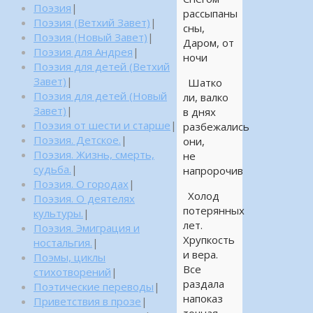
Поэзия
|
рассыпаны
Поэзия (Ветхий Завет)
|
сны,
Поэзия (Новый Завет)
|
Даром, от
Поэзия для Андрея
|
ночи
Поэзия для детей (Ветхий
Завет)
|
Шатко
Поэзия для детей (Новый
ли, валко
Завет)
|
в днях
Поэзия от шести и старше
|
разбежались
Поэзия. Детское.
|
они,
Поэзия. Жизнь, смерть,
не
судьба.
|
напророчив
Поэзия. О городах
|
Холод
Поэзия. О деятелях
потерянных
культуры.
|
лет.
Поэзия. Эмиграция и
Хрупкость
ностальгия.
|
и вера.
Поэмы, циклы
Все
стихотворений
|
раздала
Поэтические переводы
|
напоказ
Приветствия в прозе
|