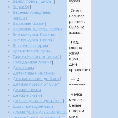
чужая
Венки, поэмы, циклы.
|
Верлибр
|
Снега
Веселый правдивый
насыпал
рассказ
|
рассвет,
Взрослые сказки
|
было не
Взрослым о детях (стихи)
|
жалко…
Вне конкурса. Поэзия.
|
Вне конкурса. Проза.
|
Год,
Восточные формы
|
словно
Время полной луны
|
узкая
Гарики (четверостишья)
|
щель,
Гражданская лирика
|
Дни
Детективы
|
пропускает…
Детективы и мистика
|
Детская поэзия до 6 лет
|
== 2
Детская поэзия от 6 лет
|
=======
Детские песни
|
Челка
Детские сказки
|
мешает
До чего дошел прогресс…
|
Белые
Дом с привидениями
|
створки
Драматургия для камерного
окна
театра (для 2-7 актеров)
|