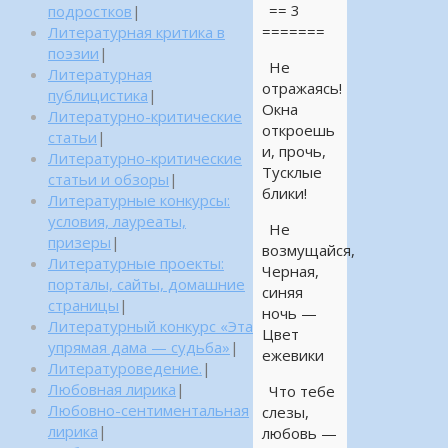
== 3
подростков
|
=======
Литературная критика в
поэзии
|
Не
Литературная
отражаясь!
публицистика
|
Окна
Литературно-критические
откроешь
статьи
|
и, прочь,
Литературно-критические
Тусклые
статьи и обзоры
|
блики!
Литературные конкурсы:
условия, лауреаты,
Не
призеры
|
возмущайся,
Литературные проекты:
Черная,
порталы, сайты, домашние
синяя
страницы
|
ночь —
Литературный конкурс «Эта
Цвет
упрямая дама — судьба»
|
ежевики
Литературоведение.
|
Любовная лирика
|
Что тебе
Любовно-сентиментальная
слезы,
лирика
|
любовь —