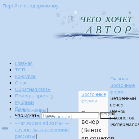
Перейти к содержимому
Главная
ТОП
Конкурсы
Главная
О нас
Восточные
Обратная связь
формы
Восточные
Помощь проекту
Ветренный
формы
Рубрики
вечер
Поиск
Малые жанры
|
(Венок
Ветренный
Что искать:
…много лет тому вперед
|
Поиск
яп.сонетов.
вечер
«Per Aspera ad Astra» —
Эксперем.по
(Венок
научно-фантастические
рассказы
|
яп.сонетов.