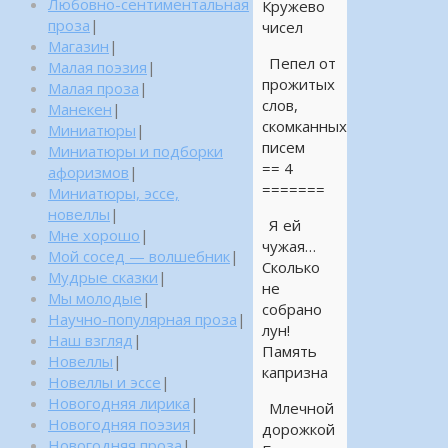
Любовно-сентиментальная
Кружево
проза
|
чисел
Магазин
|
Пепел от
Малая поэзия
|
прожитых
Малая проза
|
слов,
Манекен
|
скомканных
Миниатюры
|
писем
Миниатюры и подборки
== 4
афоризмов
|
=======
Миниатюры, эссе,
новеллы
|
Я ей
Мне хорошо
|
чужая…
Мой сосед — волшебник
|
Сколько
Мудрые сказки
|
не
Мы молодые
|
собрано
Научно-популярная проза
|
лун!
Наш взгляд
|
Память
Новеллы
|
капризна
Новеллы и эссе
|
Новогодняя лирика
|
Млечной
Новогодняя поэзия
|
дорожкой
Новогодняя проза
|