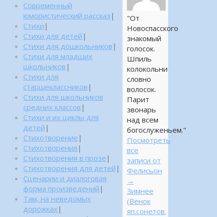
Современный
юмористический рассказ
|
"От
Стихи
|
Новоспасского
Стихи для детей
|
знакомый
Стихи для дошкольников
|
голосок.
Стихи для младших
Шпиль
школьников
|
колокольни
Стихи для
словно
старшеклассников
|
волосок.
Стихи для школьников
Парит
средних классов
|
звонарь
Стихи и их циклы для
над всем
детей
|
богослуженьем."
Стихотворение
|
Посмотреть
Стихотворения
|
все
Стихотворения в прозе
|
записи от
Стихотворения для детей
|
Фелисьон
Сценарии и диалоговая
→
форма произведений
|
Зимнее
Там, на неведомых
(Венок
дорожках
|
яп.сонетов.