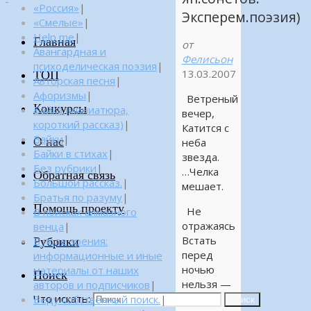
«Россия»
|
Эксперем.поэзия)
«Смелые»
|
Help me
|
Главная
от
Авангардная и
Фелисьон
психоделическая поэзия
|
13.03.2007
ТОП
Авторская песня
|
Афоризмы
|
Ветреный
Конкурсы
Байка (миниатюра,
вечер,
короткий рассказ)
|
Катится с
Байки
|
О нас
неба
Байки в стихах
|
звезда.
Без рубрики
|
…Челка
Обратная связь
Большой рассказ.
|
мешает.
Братья по разуму
|
Помощь проекту
Не
В поисках алмазного
отражаясь
венца
|
Встать
Рубрики
В поле зрения:
перед
информационные и иные
ночью
материалы от наших
Поиск
нельзя —
авторов и подписчиков
|
Что искать:
Я ей
Веду собственный поиск.
|
Поиск