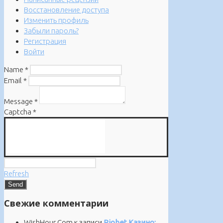
Восстановление доступа
Изменить профиль
Забыли пароль?
Регистрация
Войти
Name
*
Email
*
Message
*
Captcha
*
Refresh
Свежие комментарии
WishHour.Com
к записи
Riobet Казино: