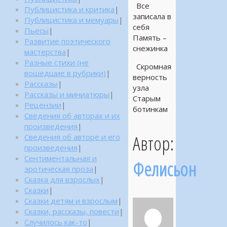
Все
Публицистика и критика
|
записала в
Публицистика и мемуары
|
себя
Пьесы
|
Память –
Развитие поэтического
снежинка
мастерства
|
Разные стихи (не
Скромная
вошедшие в рубрики)
|
верность
Рассказы
|
узла
Рассказы и миниатюры
|
Старым
Рецензии
|
ботинкам
Сведения об авторах и их
произведения
|
Автор:
Сведения об авторе и его
произведения
|
Сентиментальная и
Фелисьон
эротическая проза
|
Сказка для взрослых
|
Сказки
|
Сказки детям и взрослым
|
Сказки, рассказы, повести
|
Случилось как-то
|