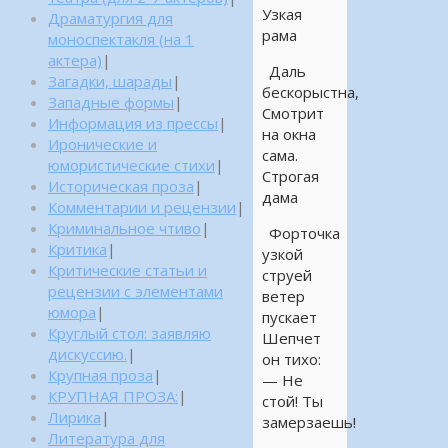
Узкая
Драматургия для
рама
моноспектакля (на 1
актера)
|
Даль
Загадки, шарады
|
бескорыстна,
Западные формы
|
Смотрит
Информация из прессы
|
на окна
Иронические и
сама.
юмористические стихи
|
Строгая
Историческая проза
|
дама
Комментарии и рецензии
|
Криминальное чтиво
|
Форточка
Критика
|
узкой
Критические статьи и
струей
рецензии с элементами
ветер
юмора
|
пускает
Круглый стол: заявляю
Шепчет
дискуссию.
|
он тихо:
Крупная проза
|
— Не
КРУПНАЯ ПРОЗА:
|
стой! Ты
Лирика
|
замерзаешь!
Литература для