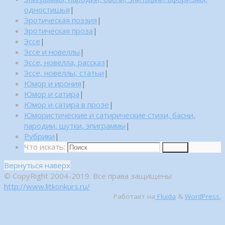
одностишья
|
Эротическая поэзия
|
Эротическая проза
|
Эссе
|
Эссе и новеллы
|
Эссе, новелла, рассказ
|
Эссе, новеллы, статьи
|
Юмор и ирония
|
Юмор и сатира
|
Юмор и сатира в прозе
|
Юмористические и сатирические стихи, басни,
пародии, шутки, эпиграммы
|
Рубрики
|
Что искать:
Поиск
Вернуться наверх
© CopyRight 2004-2019. Все права защищены
http://www.litkonkurs.ru/
Работает на
Fluida
&
WordPress.