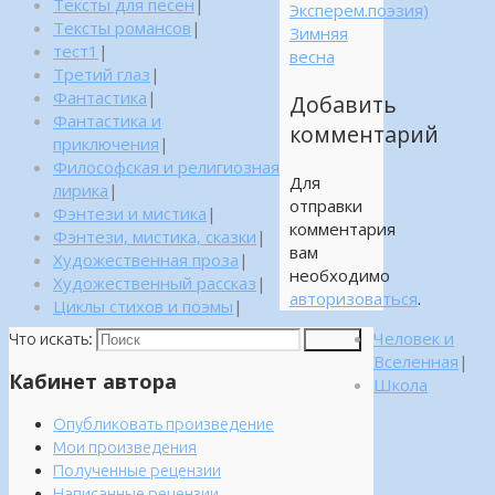
Тексты для песен
|
Эксперем.поэзия)
Тексты романсов
|
Зимняя
тест1
|
весна
Третий глаз
|
Фантастика
|
Добавить
Фантастика и
комментарий
приключения
|
Философская и религиозная
Для
лирика
|
отправки
Фэнтези и мистика
|
комментария
Фэнтези, мистика, сказки
|
вам
Художественная проза
|
необходимо
Художественный рассказ
|
авторизоваться
.
Циклы стихов и поэмы
|
Человек и
Что искать:
Поиск
Вселенная
|
Кабинет автора
Школа
Опубликовать произведение
Мои произведения
Полученные рецензии
Написанные рецензии