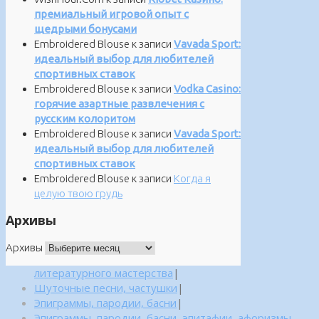
премиальный игровой опыт с
щедрыми бонусами
Embroidered Blouse
к записи
Vavada Sport:
идеальный выбор для любителей
спортивных ставок
Embroidered Blouse
к записи
Vodka Casino:
горячие азартные развлечения с
русским колоритом
Embroidered Blouse
к записи
Vavada Sport:
идеальный выбор для любителей
спортивных ставок
Embroidered Blouse
к записи
Когда я
целую твою грудь
Архивы
Архивы
литературного мастерства
|
Шуточные песни, частушки
|
Эпиграммы, пародии, басни
|
Эпиграммы, пародии, басни, эпитафии, афоризмы,