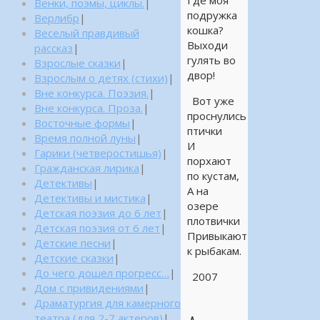
Где моя
Венки, поэмы, циклы.
|
подружка
Верлибр
|
кошка?
Веселый правдивый
Выходи
рассказ
|
гулять во
Взрослые сказки
|
двор!
Взрослым о детях (стихи)
|
Вне конкурса. Поэзия.
|
Вот уже
Вне конкурса. Проза.
|
проснулись
Восточные формы
|
птички
Время полной луны
|
И
Гарики (четверостишья)
|
порхают
Гражданская лирика
|
по кустам,
Детективы
|
А на
Детективы и мистика
|
озере
Детская поэзия до 6 лет
|
плотвички
Детская поэзия от 6 лет
|
Привыкают
Детские песни
|
к рыбакам.
Детские сказки
|
До чего дошел прогресс…
|
2007
Дом с привидениями
|
Драматургия для камерного
театра (для 2-7 актеров)
|