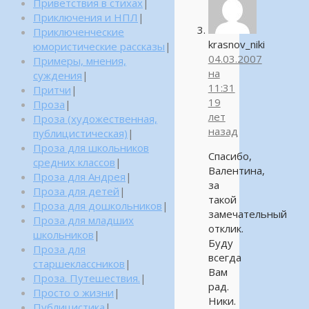
Приветствия в стихах
|
Приключения и НПЛ
|
Приключенческие
krasnov_niki
юмористические рассказы
|
04.03.2007
Примеры, мнения,
на
суждения
|
11:31
Притчи
|
19
Проза
|
лет
Проза (художественная,
назад
публицистическая)
|
Проза для школьников
Спасибо,
средних классов
|
Валентина,
Проза для Андрея
|
за
Проза для детей
|
такой
Проза для дошкольников
|
замечательный
Проза для младших
отклик.
школьников
|
Буду
Проза для
всегда
старшеклассников
|
Вам
Проза. Путешествия.
|
рад.
Просто о жизни
|
Ники.
Публицистика
|