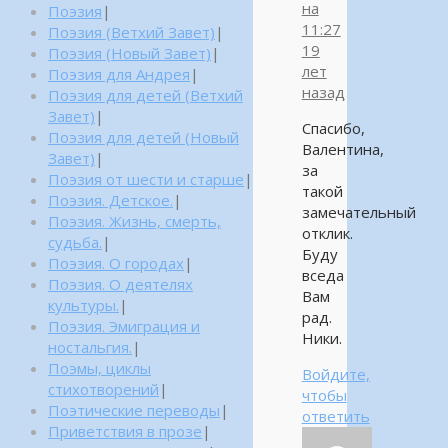
на
Поэзия
|
11:27
Поэзия (Ветхий Завет)
|
19
Поэзия (Новый Завет)
|
лет
Поэзия для Андрея
|
назад
Поэзия для детей (Ветхий
Завет)
|
Спасибо,
Поэзия для детей (Новый
Валентина,
Завет)
|
за
Поэзия от шести и старше
|
такой
Поэзия. Детское.
|
замечательный
Поэзия. Жизнь, смерть,
отклик.
судьба.
|
Буду
Поэзия. О городах
|
вседа
Поэзия. О деятелях
Вам
культуры.
|
рад.
Поэзия. Эмиграция и
Ники.
ностальгия.
|
Поэмы, циклы
Войдите,
стихотворений
|
чтобы
Поэтические переводы
|
ответить
Приветствия в прозе
|