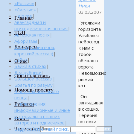
«Россия»
|
Ники
«Смелые»
|
03.03.2007
Help me
|
Главная
Авангардная и
Уголками
психоделическая поэзия
|
горизонта
ТОП
Авторская песня
|
Улыбался
Афоризмы
|
небосвод.
Конкурсы
Байка (миниатюра,
К нам с
короткий рассказ)
|
тобой
Байки
|
вбежал в
О нас
Байки в стихах
|
ворота
Без рубрики
|
Невозможно
Обратная связь
Большой рассказ.
|
рыжий
Братья по разуму
|
кот.
Помощь проекту
В поисках алмазного
Он
венца
|
заглядывал
Рубрики
В поле зрения:
в окошко,
информационные и иные
Теребил
материалы от наших
Поиск
потемки
авторов и подписчиков
|
штор.
Что искать:
Веду собственный поиск.
|
Поиск