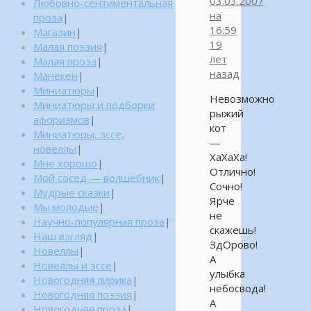
03.03.2007
Любовно-сентиментальная
на
проза
|
16:59
Магазин
|
19
Малая поэзия
|
лет
Малая проза
|
назад
Манекен
|
Миниатюры
|
Невозможно
Миниатюры и подборки
рыжий
афоризмов
|
кот
Миниатюры, эссе,
—
новеллы
|
ХаХаХа!
Мне хорошо
|
Отлично!
Мой сосед — волшебник
|
Сочно!
Мудрые сказки
|
Ярче
Мы молодые
|
не
Научно-популярная проза
|
скажешь!
Наш взгляд
|
ЗдОрово!
Новеллы
|
А
Новеллы и эссе
|
улыбка
Новогодняя лирика
|
небосвода!
Новогодняя поэзия
|
А
Новогодняя проза
|