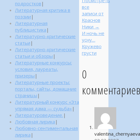
Посмотреть
подростков
|
все
Литературная критика в
записи от
поэзии
|
Краснов
Литературная
Ники
→
публицистика
|
И ночь не
Литературно-критические
усну…
статьи
|
Кружево
Литературно-критические
грусти
статьи и обзоры
|
Литературные конкурсы:
0
условия, лауреаты,
призеры
|
Литературные проекты:
комментарие
порталы, сайты, домашние
страницы
|
Литературный конкурс «Эта
упрямая дама — судьба»
|
Литературоведение.
|
Любовная лирика
|
Любовно-сентиментальная
valentina_chernyaev
лирика
|