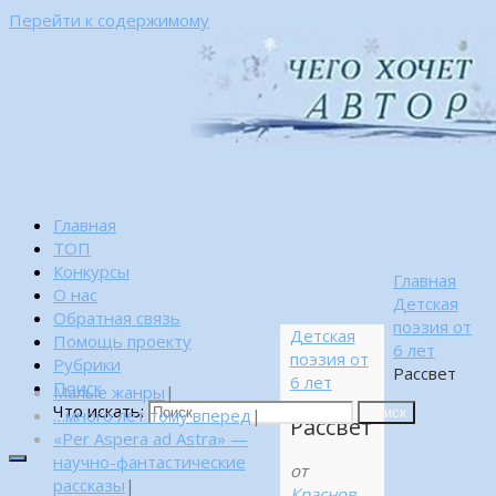
Перейти к содержимому
Главная
ТОП
Конкурсы
Главная
О нас
Детская
Обратная связь
поэзия от
Детская
Помощь проекту
6 лет
поэзия от
Рубрики
Рассвет
6 лет
Поиск
Малые жанры
|
Что искать:
…много лет тому вперед
|
Поиск
Рассвет
«Per Aspera ad Astra» —
научно-фантастические
от
рассказы
|
Краснов