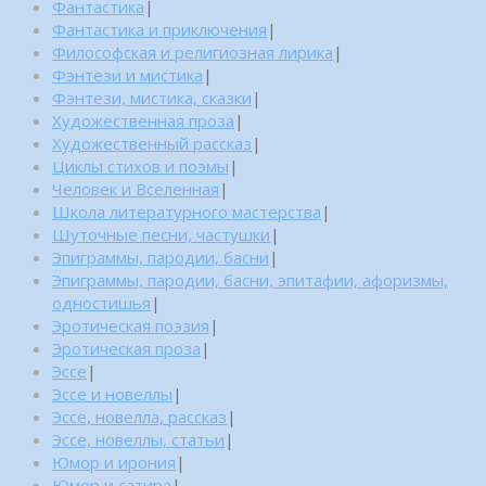
Фантастика
|
Фантастика и приключения
|
Философская и религиозная лирика
|
Фэнтези и мистика
|
Фэнтези, мистика, сказки
|
Художественная проза
|
Художественный рассказ
|
Циклы стихов и поэмы
|
Человек и Вселенная
|
Школа литературного мастерства
|
Шуточные песни, частушки
|
Эпиграммы, пародии, басни
|
Эпиграммы, пародии, басни, эпитафии, афоризмы,
одностишья
|
Эротическая поэзия
|
Эротическая проза
|
Эссе
|
Эссе и новеллы
|
Эссе, новелла, рассказ
|
Эссе, новеллы, статьи
|
Юмор и ирония
|
Юмор и сатира
|