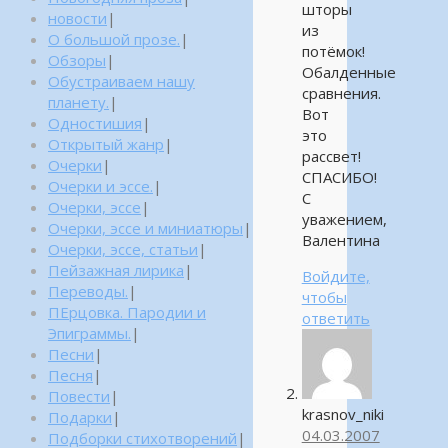
шторы
новости
|
из
О большой прозе.
|
потёмок!
Обзоры
|
Обалденные
Обустраиваем нашу
сравнения.
планету.
|
Вот
Одностишия
|
это
Открытый жанр
|
рассвет!
Очерки
|
СПАСИБО!
Очерки и эссе.
|
С
Очерки, эссе
|
уважением,
Очерки, эссе и миниатюры
|
Валентина
Очерки, эссе, статьи
|
Пейзажная лирика
|
Войдите,
Переводы.
|
чтобы
ПЕрцовка. Пародии и
ответить
Эпиграммы.
|
Песни
|
Песня
|
Повести
|
krasnov_niki
Подарки
|
04.03.2007
Подборки стихотворений
|