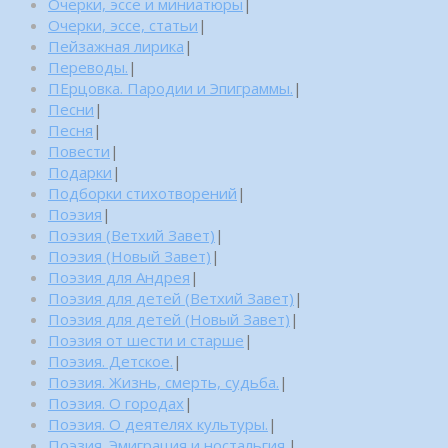
Очерки, эссе и миниатюры
|
Очерки, эссе, статьи
|
Пейзажная лирика
|
Переводы.
|
ПЕрцовка. Пародии и Эпиграммы.
|
Песни
|
Песня
|
Повести
|
Подарки
|
Подборки стихотворений
|
Поэзия
|
Поэзия (Ветхий Завет)
|
Поэзия (Новый Завет)
|
Поэзия для Андрея
|
Поэзия для детей (Ветхий Завет)
|
Поэзия для детей (Новый Завет)
|
Поэзия от шести и старше
|
Поэзия. Детское.
|
Поэзия. Жизнь, смерть, судьба.
|
Поэзия. О городах
|
Поэзия. О деятелях культуры.
|
Поэзия. Эмиграция и ностальгия.
|