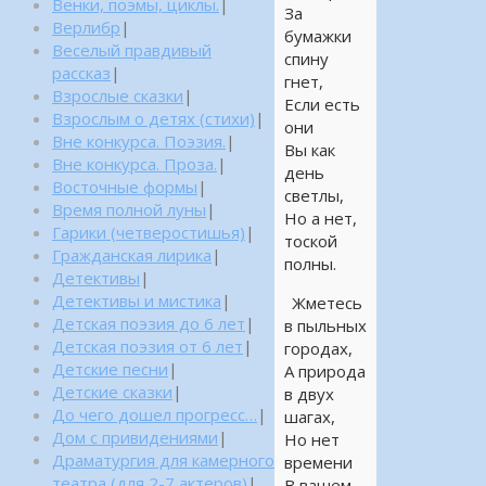
Венки, поэмы, циклы.
|
За
Верлибр
|
бумажки
Веселый правдивый
спину
рассказ
|
гнет,
Взрослые сказки
|
Если есть
Взрослым о детях (стихи)
|
они
Вне конкурса. Поэзия.
|
Вы как
Вне конкурса. Проза.
|
день
Восточные формы
|
светлы,
Время полной луны
|
Но а нет,
Гарики (четверостишья)
|
тоской
Гражданская лирика
|
полны.
Детективы
|
Детективы и мистика
|
Жметесь
Детская поэзия до 6 лет
|
в пыльных
Детская поэзия от 6 лет
|
городах,
Детские песни
|
А природа
Детские сказки
|
в двух
До чего дошел прогресс…
|
шагах,
Дом с привидениями
|
Но нет
Драматургия для камерного
времени
театра (для 2-7 актеров)
|
В вашем