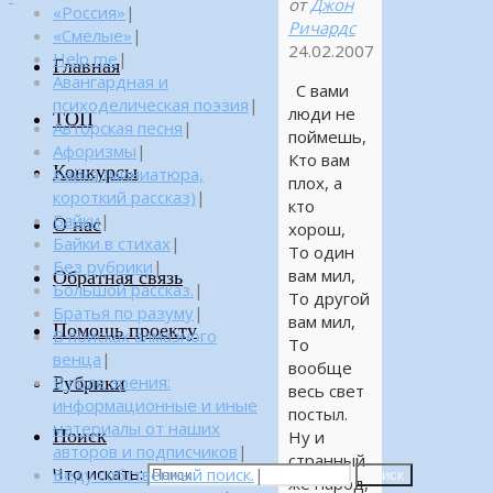
от
Джон
«Россия»
|
Ричардс
«Смелые»
|
24.02.2007
Help me
|
Главная
Авангардная и
С вами
психоделическая поэзия
|
люди не
ТОП
Авторская песня
|
поймешь,
Афоризмы
|
Кто вам
Конкурсы
Байка (миниатюра,
плох, а
короткий рассказ)
|
кто
Байки
|
О нас
хорош,
Байки в стихах
|
То один
Без рубрики
|
вам мил,
Обратная связь
Большой рассказ.
|
То другой
Братья по разуму
|
вам мил,
Помощь проекту
В поисках алмазного
То
венца
|
вообще
Рубрики
В поле зрения:
весь свет
информационные и иные
постыл.
материалы от наших
Поиск
Ну и
авторов и подписчиков
|
странный
Что искать:
Веду собственный поиск.
|
Поиск
же народ,