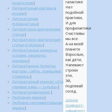
галактике
подростков
|
Нет
Литературная критика в
подобной
поэзии
|
практики,
Литературная
И для
публицистика
|
профилактики
Литературно-критические
Счастливы
статьи
|
мы все.
Литературно-критические
А на моей
статьи и обзоры
|
планете
Литературные конкурсы:
Взрослые,
условия, лауреаты,
как дети,
призеры
|
Напевают
Литературные проекты:
строки
порталы, сайты, домашние
эти,
страницы
|
Эй,
Литературный конкурс «Эта
подпевай
упрямая дама — судьба»
|
сосед.
Литературоведение.
|
Любовная лирика
|
Щенок
Любовно-сентиментальная
Шиворот-
лирика
|
навыворот