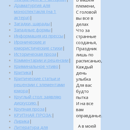
Драматургия для
племени,
моноспектакля (на 1
С головой
актера)
|
вы все в
Загадки, шарады
|
делах
Западные формы
|
Что за
Информация из прессы
|
странные
Иронические и
созданья,
юмористические стихи
|
Праздник
Историческая проза
|
лишь по
Комментарии и рецензии
|
расписанью,
Криминальное чтиво
|
Каждый
Критика
|
день
Критические статьи и
улыбка
рецензии с элементами
Для вас
юмора
|
будто
Круглый стол: заявляю
пытка
дискуссию.
|
И на все
Крупная проза
|
вам
КРУПНАЯ ПРОЗА:
|
оправданье.
Лирика
|
А в моей
Литература для