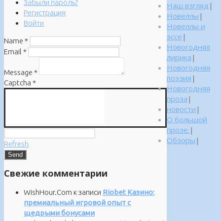
Забыли пароль?
Наш взгляд
|
Регистрация
Новеллы
|
Войти
Новеллы и
эссе
|
Name
*
Новогодняя
Email
*
лирика
|
Новогодняя
Message
*
поэзия
|
Captcha
*
Новогодняя
проза
|
новости
|
О большой
прозе.
|
Обзоры
|
Refresh
Свежие комментарии
WishHour.Com
к записи
Riobet Казино:
премиальный игровой опыт с
щедрыми бонусами