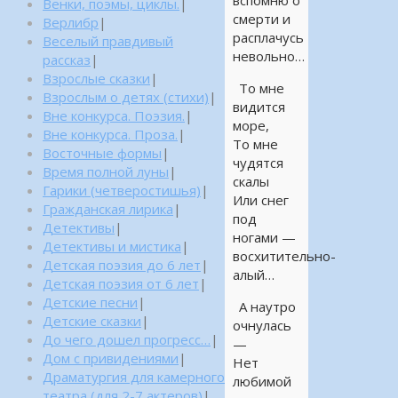
вспомню о
Венки, поэмы, циклы.
|
смерти и
Верлибр
|
расплачусь
Веселый правдивый
невольно…
рассказ
|
Взрослые сказки
|
То мне
Взрослым о детях (стихи)
|
видится
Вне конкурса. Поэзия.
|
море,
Вне конкурса. Проза.
|
То мне
Восточные формы
|
чудятся
Время полной луны
|
скалы
Гарики (четверостишья)
|
Или снег
Гражданская лирика
|
под
Детективы
|
ногами —
Детективы и мистика
|
восхитительно-
Детская поэзия до 6 лет
|
алый…
Детская поэзия от 6 лет
|
Детские песни
|
А наутро
Детские сказки
|
очнулась
До чего дошел прогресс…
|
—
Дом с привидениями
|
Нет
Драматургия для камерного
любимой
театра (для 2-7 актеров)
|