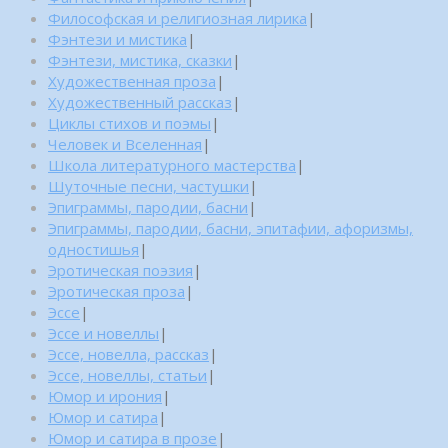
Философская и религиозная лирика
|
Фэнтези и мистика
|
Фэнтези, мистика, сказки
|
Художественная проза
|
Художественный рассказ
|
Циклы стихов и поэмы
|
Человек и Вселенная
|
Школа литературного мастерства
|
Шуточные песни, частушки
|
Эпиграммы, пародии, басни
|
Эпиграммы, пародии, басни, эпитафии, афоризмы,
одностишья
|
Эротическая поэзия
|
Эротическая проза
|
Эссе
|
Эссе и новеллы
|
Эссе, новелла, рассказ
|
Эссе, новеллы, статьи
|
Юмор и ирония
|
Юмор и сатира
|
Юмор и сатира в прозе
|