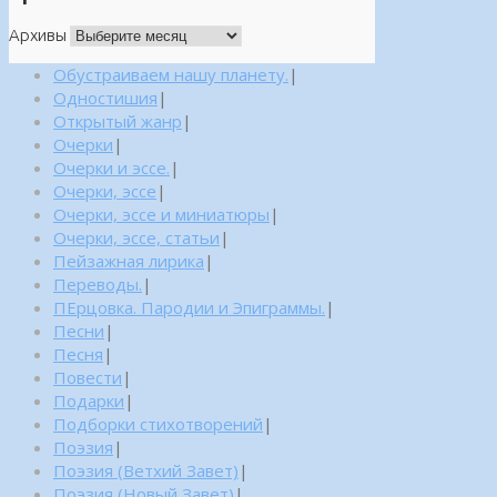
Архивы
Обустраиваем нашу планету.
|
Одностишия
|
Открытый жанр
|
Очерки
|
Очерки и эссе.
|
Очерки, эссе
|
Очерки, эссе и миниатюры
|
Очерки, эссе, статьи
|
Пейзажная лирика
|
Переводы.
|
ПЕрцовка. Пародии и Эпиграммы.
|
Песни
|
Песня
|
Повести
|
Подарки
|
Подборки стихотворений
|
Поэзия
|
Поэзия (Ветхий Завет)
|
Поэзия (Новый Завет)
|