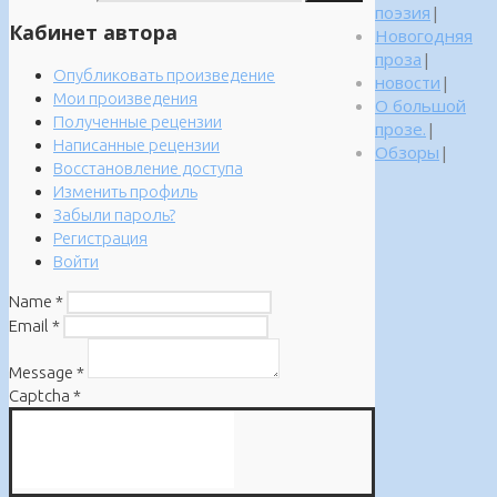
поэзия
|
Кабинет автора
Новогодняя
проза
|
Опубликовать произведение
новости
|
Мои произведения
О большой
Полученные рецензии
прозе.
|
Написанные рецензии
Обзоры
|
Восстановление доступа
Изменить профиль
Забыли пароль?
Регистрация
Войти
Name
*
Email
*
Message
*
Captcha
*