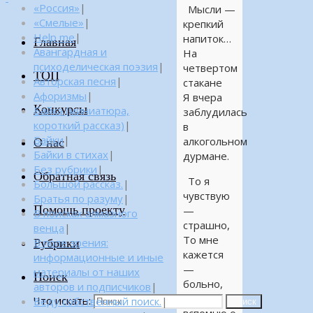
«Россия»
|
Мысли —
«Смелые»
|
крепкий
Help me
|
напиток…
Главная
Авангардная и
На
психоделическая поэзия
|
четвертом
ТОП
Авторская песня
|
стакане
Афоризмы
|
Я вчера
Конкурсы
Байка (миниатюра,
заблудилась
короткий рассказ)
|
в
Байки
|
алкогольном
О нас
Байки в стихах
|
дурмане.
Без рубрики
|
Обратная связь
То я
Большой рассказ.
|
чувствую
Братья по разуму
|
Помощь проекту
—
В поисках алмазного
страшно,
венца
|
То мне
Рубрики
В поле зрения:
кажется
информационные и иные
—
материалы от наших
Поиск
больно,
авторов и подписчиков
|
То я
Что искать:
Веду собственный поиск.
|
Поиск