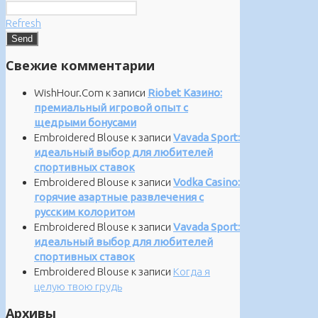
Refresh
Свежие комментарии
WishHour.Com
к записи
Riobet Казино:
премиальный игровой опыт с
щедрыми бонусами
Embroidered Blouse
к записи
Vavada Sport:
идеальный выбор для любителей
спортивных ставок
Embroidered Blouse
к записи
Vodka Casino:
горячие азартные развлечения с
русским колоритом
Embroidered Blouse
к записи
Vavada Sport:
идеальный выбор для любителей
спортивных ставок
Embroidered Blouse
к записи
Когда я
целую твою грудь
Архивы