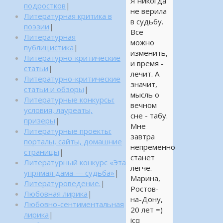
Я никогда
подростков
|
не верила
Литературная критика в
в судьбу.
поэзии
|
Все
Литературная
можно
публицистика
|
изменить,
Литературно-критические
и время -
статьи
|
лечит. А
Литературно-критические
значит,
статьи и обзоры
|
мысль о
Литературные конкурсы:
вечном
условия, лауреаты,
сне - табу.
призеры
|
Мне
Литературные проекты:
завтра
порталы, сайты, домашние
непременно
страницы
|
станет
Литературный конкурс «Эта
легче.
упрямая дама — судьба»
|
Марина,
Литературоведение.
|
Ростов-
Любовная лирика
|
на-Дону,
Любовно-сентиментальная
20 лет =)
лирика
|
icq