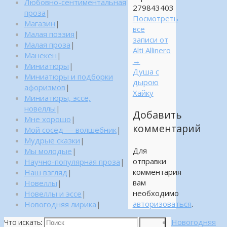
Любовно-сентиментальная
279843403
проза
|
Посмотреть
Магазин
|
все
Малая поэзия
|
записи от
Малая проза
|
Alti Allinero
Манекен
|
→
Миниатюры
|
Душа с
Миниатюры и подборки
дырою
афоризмов
|
Хайку
Миниатюры, эссе,
новеллы
|
Добавить
Мне хорошо
|
комментарий
Мой сосед — волшебник
|
Мудрые сказки
|
Для
Мы молодые
|
отправки
Научно-популярная проза
|
комментария
Наш взгляд
|
вам
Новеллы
|
необходимо
Новеллы и эссе
|
авторизоваться
.
Новогодняя лирика
|
Новогодняя
Что искать:
Поиск