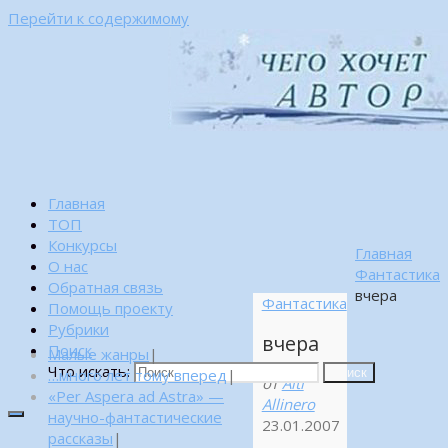
Перейти к содержимому
Главная
ТОП
Конкурсы
Главная
О нас
Фантастика
Обратная связь
вчера
Фантастика
Помощь проекту
Рубрики
вчера
Поиск
Малые жанры
|
Что искать:
…много лет тому вперед
|
Поиск
от
Alti
«Per Aspera ad Astra» —
Allinero
научно-фантастические
23.01.2007
рассказы
|