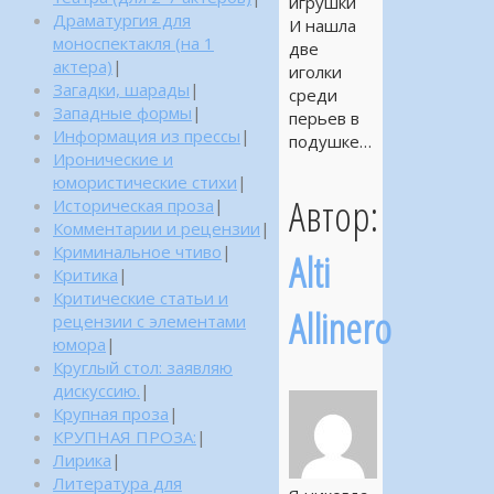
игрушки
Драматургия для
И нашла
моноспектакля (на 1
две
актера)
|
иголки
Загадки, шарады
|
среди
Западные формы
|
перьев в
Информация из прессы
|
подушке…
Иронические и
юмористические стихи
|
Автор:
Историческая проза
|
Комментарии и рецензии
|
Криминальное чтиво
|
Alti
Критика
|
Критические статьи и
Allinero
рецензии с элементами
юмора
|
Круглый стол: заявляю
дискуссию.
|
Крупная проза
|
КРУПНАЯ ПРОЗА:
|
Лирика
|
Литература для