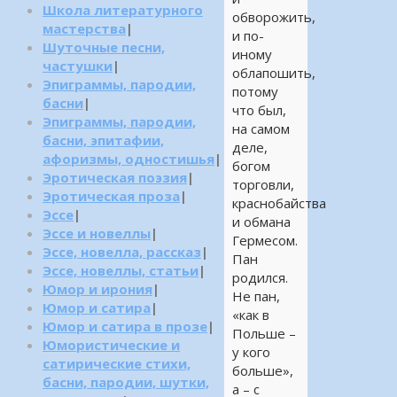
Школа литературного
обворожить,
мастерства
|
и по-
Шуточные песни,
иному
частушки
|
облапошить,
Эпиграммы, пародии,
потому
басни
|
что был,
Эпиграммы, пародии,
на самом
басни, эпитафии,
деле,
афоризмы, одностишья
|
богом
Эротическая поэзия
|
торговли,
Эротическая проза
|
краснобайства
Эссе
|
и обмана
Эссе и новеллы
|
Гермесом.
Эссе, новелла, рассказ
|
Пан
Эссе, новеллы, статьи
|
родился.
Юмор и ирония
|
Не пан,
Юмор и сатира
|
«как в
Юмор и сатира в прозе
|
Польше –
Юмористические и
у кого
сатирические стихи,
больше»,
басни, пародии, шутки,
а – с