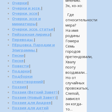
мнению.
Очерки
|
Эх, хо-хо:
Очерки и эссе.
|
Очерки, эссе
|
Где
Очерки, эссе и
относительности
миниатюры
|
мера?
Очерки, эссе, статьи
|
На имя
Пейзажная лирика
|
родины
Переводы.
|
Гомера
ПЕрцовка. Пародии и
Семь
Эпиграммы.
|
городов
Песни
|
претендовали,
Песня
|
Хвалу
Повести
|
поэту
Подарки
|
воздавали…
Подборки
Но от
стихотворений
|
случайных
Поэзия
|
провожатых,
Поэзия (Ветхий Завет)
|
Слепой,
Поэзия (Новый Завет)
|
зависел
Поэзия для Андрея
|
он когда-
Поэзия для детей
то…