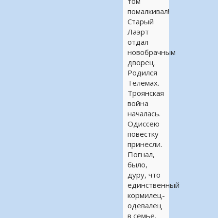
том
помалкивал!
Старый
Лаэрт
отдал
новобрачным
дворец.
Родился
Телемах.
Троянская
война
началась.
Одиссею
повестку
принесли.
Погнал,
было,
дуру, что
единственный
кормилец-
одевалец
в семье.