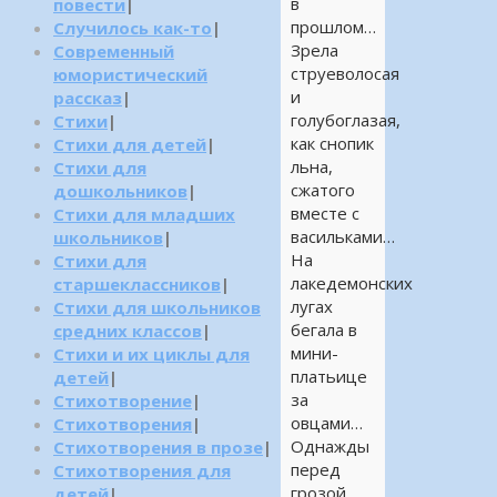
в
повести
|
прошлом…
Случилось как-то
|
Зрела
Современный
струеволосая
юмористический
и
рассказ
|
голубоглазая,
Стихи
|
как снопик
Стихи для детей
|
льна,
Стихи для
сжатого
дошкольников
|
вместе с
Стихи для младших
васильками…
школьников
|
На
Стихи для
лакедемонских
старшеклассников
|
лугах
Стихи для школьников
бегала в
средних классов
|
мини-
Стихи и их циклы для
платьице
детей
|
за
Стихотворение
|
овцами…
Стихотворения
|
Однажды
Стихотворения в прозе
|
перед
Стихотворения для
грозой
детей
|