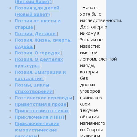
(Ветхий Завет)
|
Начать
Поэзия для детей
хотя бы с
(Новый Завет)
|
наследственности.
Поэзия от шести и
Достоверно
старше
|
никому в
Поэзия. Детское.
|
Этолии не
Поэзия. Жизнь, смерть,
известно
судьба.
|
имя той
Поэзия. О городах
|
легкомысленной
Поэзия. О деятелях
наяды,
культуры.
|
которая
Поэзия. Эмиграция и
без
ностальгия.
|
долгих
Поэмы, циклы
уговоров
стихотворений
|
приняла в
Поэтические переводы
|
свои
Приветствия в прозе
|
текучие
Приветствия в стихах
|
объятия
Приключения и НПЛ
|
изгнанного
Приключенческие
из Спарты
юмористические
Икария и
рассказы
|