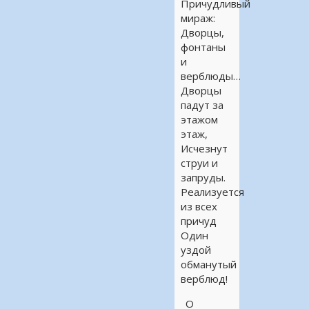
Причудливый
мираж:
Дворцы,
фонтаны
и
верблюды…
Дворцы
падут за
этажом
этаж,
Исчезнут
струи и
запруды.
Реализуется
из всех
причуд
Один
уздой
обманутый
верблюд!
О