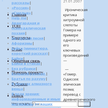
21.01.2007
рассказы
|
«Россия»
|
Ироническая
«Смелые»
|
Главная
критика
Help me
|
хитроумной
Авангардная и
слепоты
ТОП
психоделическая
Гомера на
поэзия
|
примере
Конкурсы
Авторская песня
|
одного из
Афоризмы
|
его
Байка (миниатюра,
О нас
ключевых
короткий рассказ)
|
произведений
Байки
|
—
Обратная связь
Байки в стихах
|
Без рубрики
|
—
Помощь проекту
Большой рассказ.
|
«Гомер.
Братья по разуму
|
Одиссея:
Рубрики
В поисках алмазного
эпическая
венца
|
поэма;
В поле зрения:
перевод с
Поиск
информационные и иные
древнегреческого
Что искать:
материалы от наших
В. А.
Поиск