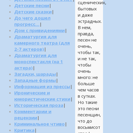
сценических,
Детские песни
|
бытовых
Детские сказки
|
и даже
До чего дошел
эстрадных.
прогресс…
|
В нем,
Дом с привидениями
|
правда,
Драматургия для
песен не
камерного театра (для
очень,
2-7 актеров)
|
чтобы так,
Драматургия для
и не так,
моноспектакля (на 1
чтобы
актера)
|
очень
Загадки, шарады
|
много: не
Западные формы
|
больше
Информация из прессы
|
чем часов
Иронические и
в сутках.
юмористические стихи
|
Но такие
Историческая проза
|
это песни
Комментарии и
песенщин,
рецензии
|
что до
Криминальное чтиво
|
восьмисот
Критика
|