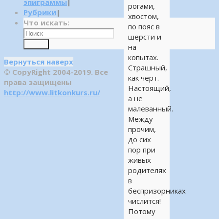
эпиграммы
|
рогами,
Рубрики
|
хвостом,
Что искать:
по пояс в
шерсти и
Поиск
на
копытах.
Вернуться наверх
Страшный,
© CopyRight 2004-2019. Все
как черт.
права защищены
Настоящий,
http://www.litkonkurs.ru/
а не
малеванный.
Между
прочим,
до сих
пор при
живых
родителях
в
беспризорниках
числится!
Потому