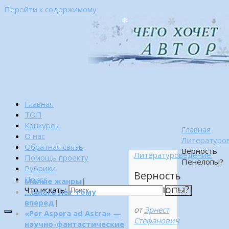
Перейти к содержимому
Главная
ТОП
Конкурсы
Главная
О нас
Литературо
Обратная связь
Верность
Литературоведение.
Помощь проекту
Пенелопы?
Рубрики
Верность
Поиск
Малые жанры
|
Пенелопы?
Что искать:
…много лет тому
Поиск
вперед
|
от
Эрнест
«Per Aspera ad Astra» —
Стефанович
научно-фантастические