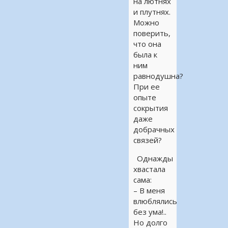
на лютнях
и плутнях.
Можно
поверить,
что она
была к
ним
равнодушна?
При ее
опыте
сокрытия
даже
добрачных
связей?
Однажды
хвастала
сама:
– В меня
влюблялись
без ума!..
Но долго