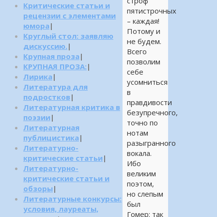
строф
Критические статьи и
пятистрочных
рецензии с элементами
– каждая!
юмора
|
Потому и
Круглый стол: заявляю
не будем.
дискуссию.
|
Всего
Крупная проза
|
позволим
КРУПНАЯ ПРОЗА:
|
себе
Лирика
|
усомниться
Литература для
в
подростков
|
правдивости
Литературная критика в
безупречного,
поэзии
|
точно по
Литературная
нотам
публицистика
|
разыгранного
Литературно-
вокала.
критические статьи
|
Ибо
Литературно-
великим
критические статьи и
поэтом,
обзоры
|
но слепым
Литературные конкурсы:
был
условия, лауреаты,
Гомер: так