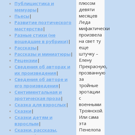
плюсом
Публицистика и
девяти
мемуары
|
месяцев
Пьесы
|
Леда
Развитие поэтического
мифактически
мастерства
|
произвела
Разные стихи (не
на свет ту
вошедшие в рубрики)
|
еще
Рассказы
|
штучку –
Рассказы и миниатюры
|
Елену
Рецензии
|
Прекрасную,
Сведения об авторах и
прозванную
их произведения
|
за
Сведения об авторе и
тройные
его произведения
|
эротации
Сентиментальная и
с
эротическая проза
|
военными
Сказка для взрослых
|
Троянской.
Сказки
|
Или сама
Сказки детям и
эта
взрослым
|
Пенелопа
Сказки, рассказы,