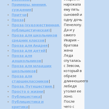
нарожала
Примеры, мнения,
ему пять
суждения
|
сыновей и
Притчи
|
одну дочь
Проза
|
Пенелопу.
Проза (художественная,
Да и у
публицистическая)
|
самого
Проза для школьников
Икария –
средних классов
|
братова
Проза для Андрея
|
жена
Проза для детей
|
Леда
Проза для
спуталась
дошкольников
|
с Зевсом,
Проза для младших
который в
школьников
|
образе
Проза для
длинношеего
старшеклассников
|
лебедя
Проза. Путешествия.
|
утолил ее
Просто о жизни
|
лоно.
Публицистика
|
После
Публицистика и
чего с
критика
|