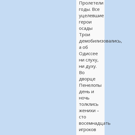
Пролетели
годы. Все
уцелевшие
герои
осады
Трои
демобилизовались,
а об
Одиссее
ни слуху,
ни духу.
Во
дворце
Пенелопы
день и
ночь
толклись
женихи –
сто
восемнадцать
игроков