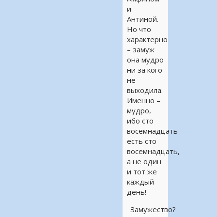
и
Антиной.
Но что
характерно
– замуж
она мудро
ни за кого
не
выходила.
Именно –
мудро,
ибо сто
восемнадцать
есть сто
восемнадцать,
а не один
и тот же
каждый
день!
Замужество?