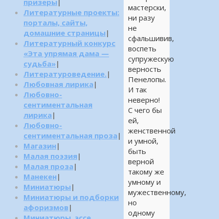
призеры
|
мастерски,
Литературные проекты:
ни разу
порталы, сайты,
не
домашние страницы
|
сфальшивив,
Литературный конкурс
воспеть
«Эта упрямая дама —
супружескую
судьба»
|
верность
Литературоведение.
|
Пенелопы.
Любовная лирика
|
И так
Любовно-
неверно!
сентиментальная
С чего бы
лирика
|
ей,
Любовно-
женственной
сентиментальная проза
|
и умной,
Магазин
|
быть
Малая поэзия
|
верной
Малая проза
|
такому же
Манекен
|
умному и
Миниатюры
|
мужественному,
Миниатюры и подборки
но
афоризмов
|
одному
Миниатюры, эссе,