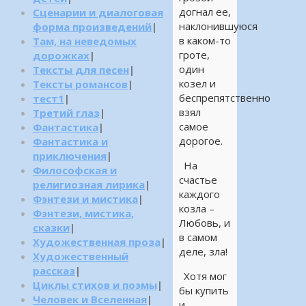
догнал ее,
Сценарии и диалоговая
наклонившуюся
форма произведений
|
в каком-то
Там, на неведомых
гроте,
дорожках
|
один
Тексты для песен
|
козел и
Тексты романсов
|
беспрепятственно
тест1
|
взял
Третий глаз
|
самое
Фантастика
|
дорогое.
Фантастика и
приключения
|
На
Философская и
счастье
религиозная лирика
|
каждого
Фэнтези и мистика
|
козла –
Фэнтези, мистика,
Любовь, и
сказки
|
в самом
Художественная проза
|
деле, зла!
Художественный
рассказ
|
Хотя мог
Циклы стихов и поэмы
|
бы купить
Человек и Вселенная
|
и