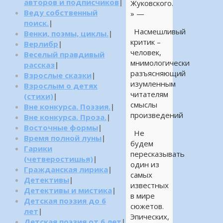
авторов и подписчиков
|
Жуковского.
Веду собственный
» —
поиск.
|
Насмешливый
Венки, поэмы, циклы.
|
критик –
Верлибр
|
человек,
Веселый правдивый
мнимологически
рассказ
|
разъясняющий
Взрослые сказки
|
изумленным
Взрослым о детях
читателям
(стихи)
|
смыслы
Вне конкурса. Поэзия.
|
произведений
Вне конкурса. Проза.
|
Восточные формы
|
Не
Время полной луны
|
будем
Гарики
пересказывать
(четверостишья)
|
один из
Гражданская лирика
|
самых
Детективы
|
известных
Детективы и мистика
|
в мире
Детская поэзия до 6
сюжетов.
лет
|
Эпических,
Детская поэзия от 6 лет
|