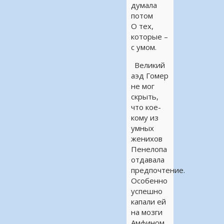
думала
потом
О тех,
которые –
с умом.
Великий
аэд Гомер
не мог
скрыть,
что кое-
кому из
умных
женихов
Пенелопа
отдавала
предпочтение.
Особенно
успешно
капали ей
на мозги
Амфином