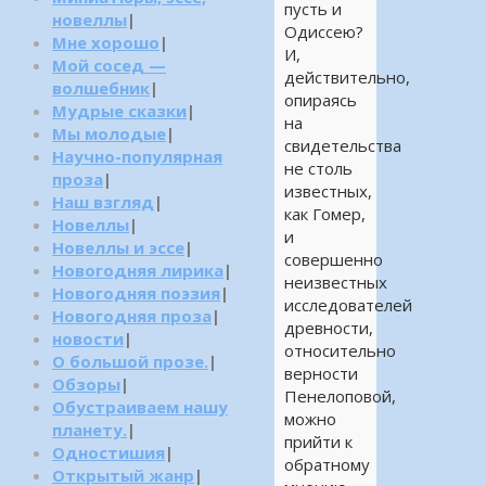
пусть и
новеллы
|
Одиссею?
Мне хорошо
|
И,
Мой сосед —
действительно,
волшебник
|
опираясь
Мудрые сказки
|
на
Мы молодые
|
свидетельства
Научно-популярная
не столь
проза
|
известных,
Наш взгляд
|
как Гомер,
Новеллы
|
и
Новеллы и эссе
|
совершенно
Новогодняя лирика
|
неизвестных
Новогодняя поэзия
|
исследователей
Новогодняя проза
|
древности,
новости
|
относительно
О большой прозе.
|
верности
Обзоры
|
Пенелоповой,
Обустраиваем нашу
можно
планету.
|
прийти к
Одностишия
|
обратному
Открытый жанр
|