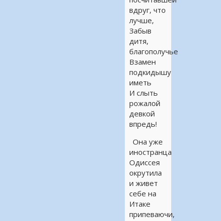
вдруг, что
лучше,
Забыв
дитя,
благополучье
Взамен
подкидышу
иметь
И слыть
рожалой
девкой
впредь!
Она уже
иностранца
Одиссея
окрутила
и живет
себе на
Итаке
припеваючи,