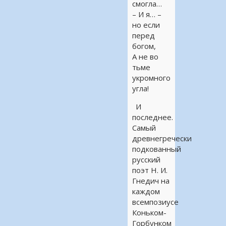
смогла…
– И я… –
но если
перед
богом,
А не во
тьме
укромного
угла!
И
последнее.
Самый
древнегречески
подкованный
русский
поэт Н. И.
Гнедич на
каждом
всемпозиусе
Коньком-
Горбунком