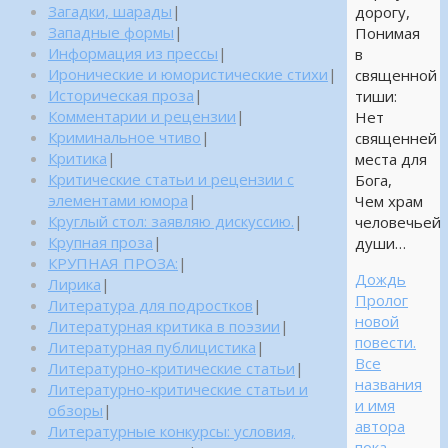
Загадки, шарады
|
дорогу,
Западные формы
|
Понимая
Информация из прессы
|
в
Иронические и юмористические стихи
|
священной
Историческая проза
|
тиши:
Комментарии и рецензии
|
Нет
Криминальное чтиво
|
священней
Критика
|
места для
Критические статьи и рецензии с
Бога,
элементами юмора
|
Чем храм
Круглый стол: заявляю дискуссию.
|
человечьей
Крупная проза
|
души…
КРУПНАЯ ПРОЗА:
|
Дождь
Лирика
|
Пролог
Литература для подростков
|
новой
Литературная критика в поэзии
|
повести.
Литературная публицистика
|
Все
Литературно-критические статьи
|
названия
Литературно-критические статьи и
и имя
обзоры
|
автора
Литературные конкурсы: условия,
пока