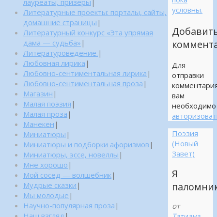
лауреаты, призеры
|
условны.
Литературные проекты: порталы, сайты,
домашние страницы
|
Добавит
Литературный конкурс «Эта упрямая
дама — судьба»
|
коммент
Литературоведение.
|
Любовная лирика
|
Для
Любовно-сентиментальная лирика
|
отправки
Любовно-сентиментальная проза
|
комментари
Магазин
|
вам
Малая поэзия
|
необходимо
Малая проза
|
авторизоват
Манекен
|
Поэзия
Миниатюры
|
(Новый
Миниатюры и подборки афоризмов
|
Завет)
Миниатюры, эссе, новеллы
|
Мне хорошо
|
Я
Мой сосед — волшебник
|
паломни
Мудрые сказки
|
Мы молодые
|
Научно-популярная проза
|
от
Наш взгляд
|
Татиана