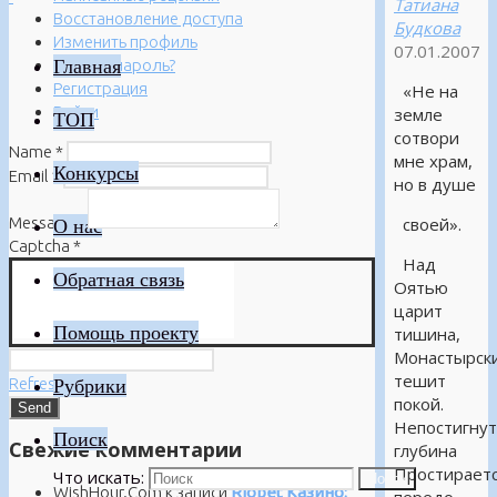
Татиана
Восстановление доступа
Будкова
Изменить профиль
07.01.2007
Главная
Забыли пароль?
Регистрация
«Не на
Войти
земле
ТОП
сотвори
Name
*
мне храм,
Конкурсы
Email
*
но в душе
Message
*
своей».
О нас
Captcha
*
Над
Обратная связь
Оятью
царит
Помощь проекту
тишина,
Монастырск
тешит
Refresh
Рубрики
покой.
Непостигнут
Поиск
Свежие комментарии
глубина
Простирает
Что искать:
Поиск
WishHour.Com
к записи
Riobet Казино: