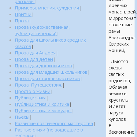
рассказы
|
древних
Примеры, мнения, суждения
|
монастырей
Притчи
|
Мирроточат
Проза
|
столетние
Проза (художественная,
раны
публицистическая)
|
Александро-
Проза для школьников средних
Свирских
классов
|
мощей,
Проза для Андрея
|
Проза для детей
|
Льются
Проза для дошкольников
|
слезы
Проза для младших школьников
|
святых
Проза для старшеклассников
|
родников,
Проза. Путешествия.
|
Облачая
Просто о жизни
|
землю в
Публицистика
|
хрусталь,
Публицистика и критика
|
И летят
Публицистика и мемуары
|
паруса
Пьесы
|
куполов
Развитие поэтического мастерства
|
В
Разные стихи (не вошедшие в
бесконечно
рубрики)
|