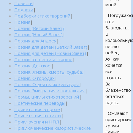
Повести
|
мной.
Подарки
|
Погружаюс
Подборки стихотворений
|
в ее
Поэзия
|
благодать,
Поэзия (Ветхий Завет)
|
В
Поэзия (Новый Завет)
|
колокольну
Поэзия для Андрея
|
песню
Поэзия для детей (Ветхий Завет)
|
небес,
Поэзия для детей (Новый Завет)
|
Ах, как
Поэзия от шести и старше
|
хочется
Поэзия. Детское.
|
все
Поэзия. Жизнь, смерть, судьба.
|
отдать
Поэзия. О городах
|
За
Поэзия. О деятелях культуры.
|
блаженство
Поэзия. Эмиграция и ностальгия.
|
остаться
Поэмы, циклы стихотворений
|
здесь.
Поэтические переводы
|
Приветствия в прозе
|
Оживают
Приветствия в стихах
|
присвирские
Приключения и НПЛ
|
храмы
Приключенческие юмористические
Самых