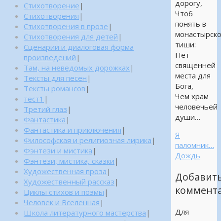
дорогу,
Стихотворение
|
Чтоб
Стихотворения
|
понять в
Стихотворения в прозе
|
монастырск
Стихотворения для детей
|
тиши:
Сценарии и диалоговая форма
Нет
произведений
|
священней
Там, на неведомых дорожках
|
места для
Тексты для песен
|
Бога,
Тексты романсов
|
Чем храм
тест1
|
человечьей
Третий глаз
|
души…
Фантастика
|
Фантастика и приключения
|
Я
Философская и религиозная лирика
|
паломник…
Фэнтези и мистика
|
Дождь
Фэнтези, мистика, сказки
|
Художественная проза
|
Добавит
Художественный рассказ
|
коммент
Циклы стихов и поэмы
|
Человек и Вселенная
|
Для
Школа литературного мастерства
|