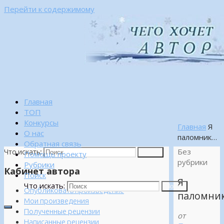
Перейти к содержимому
Главная
ТОП
Конкурсы
Главная
Я
О нас
паломник…
Обратная связь
Без
Что искать:
Поиск
Помощь проекту
рубрики
Рубрики
Кабинет автора
Поиск
Я
Что искать:
Поиск
Опубликовать произведение
паломни
Мои произведения
Полученные рецензии
от
Написанные рецензии