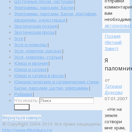
отправки
Шуточные песни, частушки
|
комментари
Эпиграммы, пародии, басни
|
вам
Эпиграммы, пародии, басни, эпитафии,
необходимо
афоризмы, одностишья
|
авторизоват
Эротическая поэзия
|
Эротическая проза
|
Поэзия
Эссе
|
(Ветхий
Эссе и новеллы
|
Завет)
Эссе, новелла, рассказ
|
Эссе, новеллы, статьи
|
Я
Юмор и ирония
|
паломни
Юмор и сатира
|
Юмор и сатира в прозе
|
от
Юмористические и сатирические стихи,
Татиана
басни, пародии, шутки, эпиграммы
|
Будкова
Рубрики
|
07.01.2007
Что искать:
Поиск
«Не на
земле
Вернуться наверх
сотвори
© CopyRight 2004-2019. Все права защищены
мне храм,
http://www.litkonkurs.ru/