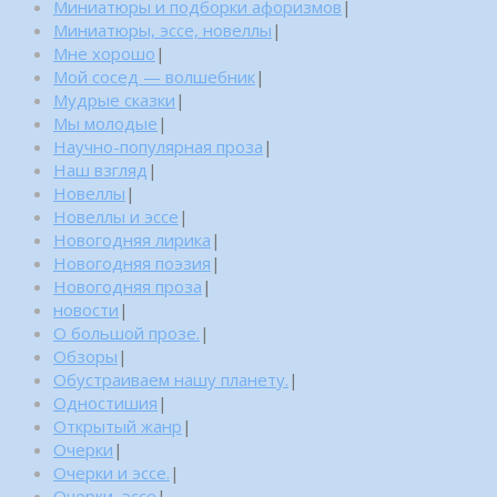
Миниатюры и подборки афоризмов
|
Миниатюры, эссе, новеллы
|
Мне хорошо
|
Мой сосед — волшебник
|
Мудрые сказки
|
Мы молодые
|
Научно-популярная проза
|
Наш взгляд
|
Новеллы
|
Новеллы и эссе
|
Новогодняя лирика
|
Новогодняя поэзия
|
Новогодняя проза
|
новости
|
О большой прозе.
|
Обзоры
|
Обустраиваем нашу планету.
|
Одностишия
|
Открытый жанр
|
Очерки
|
Очерки и эссе.
|
Очерки, эссе
|