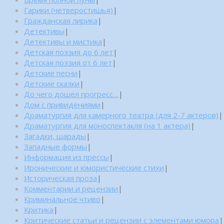
Гарики (четверостишья)
|
Гражданская лирика
|
Детективы
|
Детективы и мистика
|
Детская поэзия до 6 лет
|
Детская поэзия от 6 лет
|
Детские песни
|
Детские сказки
|
До чего дошел прогресс…
|
Дом с привидениями
|
Драматургия для камерного театра (для 2-7 актеров)
|
Драматургия для моноспектакля (на 1 актера)
|
Загадки, шарады
|
Западные формы
|
Информация из прессы
|
Иронические и юмористические стихи
|
Историческая проза
|
Комментарии и рецензии
|
Криминальное чтиво
|
Критика
|
Критические статьи и рецензии с элементами юмора
|