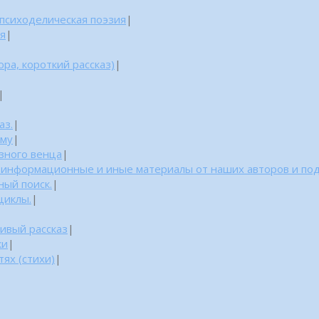
 психоделическая поэзия
|
ня
|
ра, короткий рассказ)
|
|
аз.
|
уму
|
азного венца
|
: информационные и иные материалы от наших авторов и по
ный поиск.
|
циклы.
|
ивый рассказ
|
ки
|
ях (стихи)
|