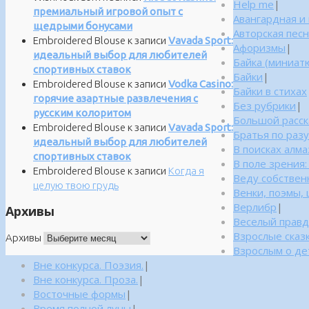
Help me
|
премиальный игровой опыт с
Авангардная и
щедрыми бонусами
Авторская пес
Embroidered Blouse
к записи
Vavada Sport:
Афоризмы
|
идеальный выбор для любителей
Байка (миниатю
спортивных ставок
Байки
|
Embroidered Blouse
к записи
Vodka Casino:
Байки в стихах
горячие азартные развлечения с
Без рубрики
|
русским колоритом
Большой расск
Embroidered Blouse
к записи
Vavada Sport:
Братья по раз
идеальный выбор для любителей
В поисках алм
спортивных ставок
В поле зрения
Embroidered Blouse
к записи
Когда я
Веду собствен
целую твою грудь
Венки, поэмы, 
Верлибр
|
Архивы
Веселый правд
Взрослые сказ
Архивы
Взрослым о дет
Вне конкурса. Поэзия.
|
Вне конкурса. Проза.
|
Восточные формы
|
Время полной луны
|