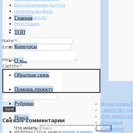
Восстановление доступа
Изменить профиль
Главная
Забыли пароль?
Регистрация
Войти
ТОП
Name
*
Конкурсы
Email
*
Message
*
О нас
Captcha
*
Обратная связь
Помощь проекту
Refresh
Рубрики
Малые жанры
|
…много лет то
«Per Aspera ad
Поиск
Свежие комментарии
«Россия»
|
Что искать:
«Смелые»
|
Поиск
WishHour.Com
к записи
Riobet Казино: