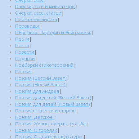
Очерки, эссе и миниатюры
|
Очерки, эссе, статьи
|
Пейзажная лирика
|
Переводы.
|
ПЕрцовка. Пародии и Эпиграммы.
|
Песни
|
Песня
|
Повести
|
Подарки
|
Подборки стихотворений
|
Поэзия
|
Поэзия (Ветхий Завет)
|
Поэзия (Новый Завет)
|
Поэзия для Андрея
|
Поэзия для детей (Ветхий Завет)
|
Поэзия для детей (Новый Завет)
|
Поэзия от шести и старше
|
Поэзия. Детское.
|
Поэзия. Жизнь, смерть, судьба.
|
Поэзия. О городах
|
Поэзия. О деятелях культуры.
|