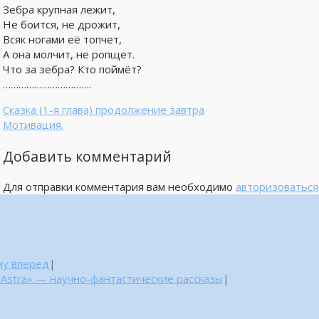
Зебра крупная лежит,
Не боится, не дрожит,
Всяк ногами её топчет,
А она молчит, не ропщет.
Что за зебра? Кто поймёт?
…………………………….
Сказка (1-я глава) продолжение завтра
Мотивация.
Добавить комментарий
Для отправки комментария вам необходимо
авторизоваться
му вперед
|
 Astra» — научно-фантастические рассказы
|