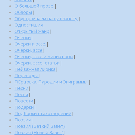
О большой прозе.
|
Обзоры
|
Обустраиваем нашу планету.
|
Одностишия
|
Открытый жанр
|
Очерки
|
Очерки и эссе.
|
Очерки, эссе
|
Очерки, эссе и миниатюры
|
Очерки, эссе, статьи
|
Пейзажная лирика
|
Переводы.
|
ПЕрцовка. Пародии и Эпиграммы.
|
Песни
|
Песня
|
Повести
|
Подарки
|
Подборки стихотворений
|
Поэзия
|
Поэзия (Ветхий Завет)
|
Поэзия (Новый Завет)
|