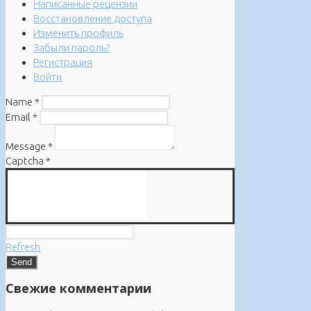
Написанные рецензии
Восстановление доступа
Изменить профиль
Забыли пароль?
Регистрация
Войти
Name
*
Email
*
Message
*
Captcha
*
Refresh
Свежие комментарии