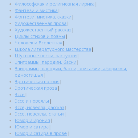
Философская и религиозная лирика
|
Фэнтези и мистика
|
Фэнтези, мистика, сказки
|
Художественная проза
|
Художественный рассказ
|
Циклы стихов и поэмы
|
Человек и Вселенная
|
Школа литературного мастерства
|
Шуточные песни, частушки
|
Эпиграммы, пародии, басни
|
Эпиграммы, пародии, басни, эпитафии, афоризмы,
одностишья
|
Эротическая поэзия
|
Эротическая проза
|
Эссе
|
Эссе и новеллы
|
Эссе, новелла, рассказ
|
Эссе, новеллы, статьи
|
Юмор и ирония
|
Юмор и сатира
|
Юмор и сатира в прозе
|