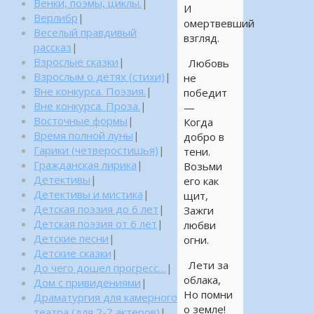
Венки, поэмы, циклы.
|
И
Верлибр
|
омертвевший
Веселый правдивый
взгляд.
рассказ
|
Взрослые сказки
|
Любовь
Взрослым о детях (стихи)
|
не
Вне конкурса. Поэзия.
|
победит
Вне конкурса. Проза.
|
—
Восточные формы
|
Когда
Время полной луны
|
добро в
Гарики (четверостишья)
|
тени.
Гражданская лирика
|
Возьми
Детективы
|
его как
Детективы и мистика
|
щит,
Детская поэзия до 6 лет
|
Зажги
Детская поэзия от 6 лет
|
любви
Детские песни
|
огни.
Детские сказки
|
Лети за
До чего дошел прогресс…
|
облака,
Дом с привидениями
|
Но помни
Драматургия для камерного
о земле!
театра (для 2-7 актеров)
|