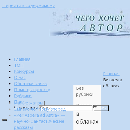
Перейти к содержимому
Главная
ТОП
Конкурсы
Главная
О нас
Витаем в
Обратная связь
облаках
Без
Помощь проекту
рубрики
Рубрики
Поиск
Малые жанры
|
Витаем
Что искать:
…много лет тому вперед
|
Поиск
в
«Per Aspera ad Astra» —
облаках
научно-фантастические
рассказы
|