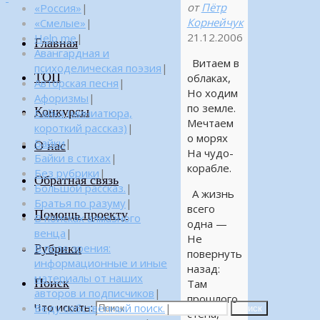
от
Пётр
«Россия»
|
Корнейчук
«Смелые»
|
21.12.2006
Help me
|
Главная
Авангардная и
Витаем в
психоделическая поэзия
|
ТОП
облаках,
Авторская песня
|
Но ходим
Афоризмы
|
по земле.
Конкурсы
Байка (миниатюра,
Мечтаем
короткий рассказ)
|
о морях
Байки
|
О нас
На чудо-
Байки в стихах
|
корабле.
Без рубрики
|
Обратная связь
Большой рассказ.
|
А жизнь
Братья по разуму
|
всего
Помощь проекту
В поисках алмазного
одна —
венца
|
Не
Рубрики
В поле зрения:
повернуть
информационные и иные
назад:
материалы от наших
Поиск
Там
авторов и подписчиков
|
прошлого
Что искать:
Веду собственный поиск.
|
Поиск
стена,