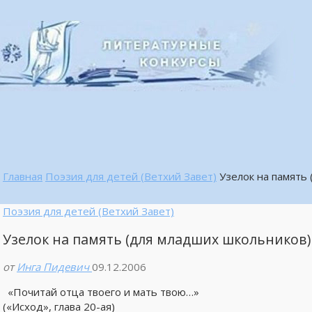
Главная
Поэзия для детей (Ветхий Завет)
Узелок на память 
Поэзия для детей (Ветхий Завет)
Узелок на память (для младших школьников) 
от
Инга Пидевич
09.12.2006
«Почитай отца твоего и мать твою…»
(«Исход», глава 20-ая)