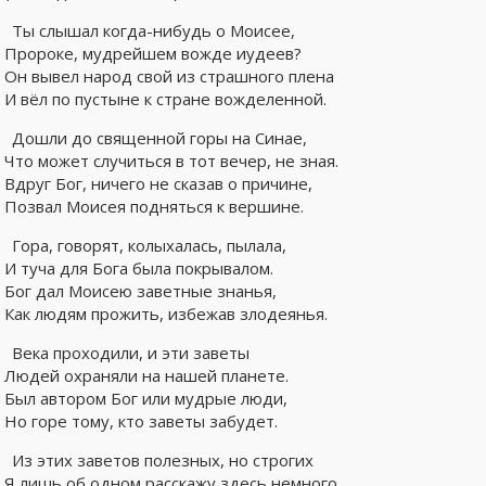
Ты слышал когда-нибудь о Моисее,
Пророке, мудрейшем вожде иудеев?
Он вывел народ свой из страшного плена
И вёл по пустыне к стране вожделенной.
Дошли до священной горы на Синае,
Что может случиться в тот вечер, не зная.
Вдруг Бог, ничего не сказав о причине,
Позвал Моисея подняться к вершине.
Гора, говорят, колыхалась, пылала,
И туча для Бога была покрывалом.
Бог дал Моисею заветные знанья,
Как людям прожить, избежав злодеянья.
Века проходили, и эти заветы
Людей охраняли на нашей планете.
Был автором Бог или мудрые люди,
Но горе тому, кто заветы забудет.
Из этих заветов полезных, но строгих
Я лишь об одном расскажу здесь немного.