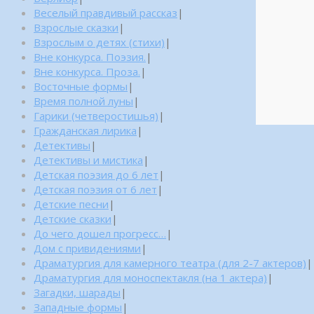
Веселый правдивый рассказ
|
Взрослые сказки
|
Взрослым о детях (стихи)
|
Вне конкурса. Поэзия.
|
Вне конкурса. Проза.
|
Восточные формы
|
Время полной луны
|
Гарики (четверостишья)
|
Гражданская лирика
|
Детективы
|
Детективы и мистика
|
Детская поэзия до 6 лет
|
Детская поэзия от 6 лет
|
Детские песни
|
Детские сказки
|
До чего дошел прогресс…
|
Дом с привидениями
|
Драматургия для камерного театра (для 2-7 актеров)
|
Драматургия для моноспектакля (на 1 актера)
|
Загадки, шарады
|
Западные формы
|