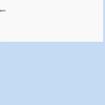
вич
.