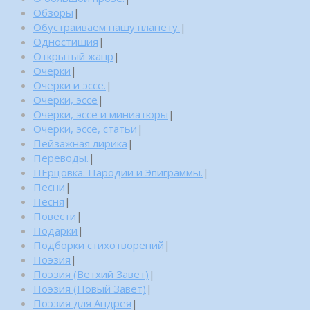
Обзоры
|
Обустраиваем нашу планету.
|
Одностишия
|
Открытый жанр
|
Очерки
|
Очерки и эссе.
|
Очерки, эссе
|
Очерки, эссе и миниатюры
|
Очерки, эссе, статьи
|
Пейзажная лирика
|
Переводы.
|
ПЕрцовка. Пародии и Эпиграммы.
|
Песни
|
Песня
|
Повести
|
Подарки
|
Подборки стихотворений
|
Поэзия
|
Поэзия (Ветхий Завет)
|
Поэзия (Новый Завет)
|
Поэзия для Андрея
|