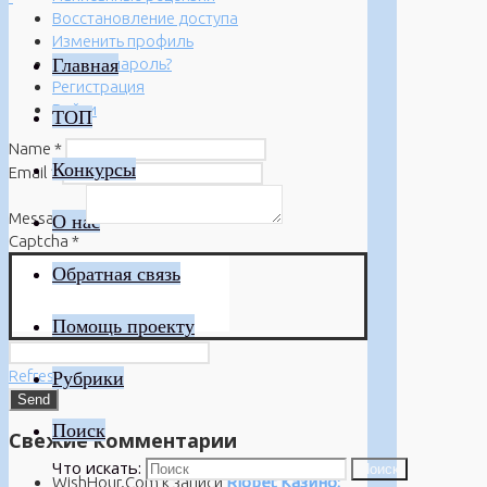
Восстановление доступа
Изменить профиль
Главная
Забыли пароль?
Регистрация
Войти
ТОП
Name
*
Конкурсы
Email
*
Message
*
О нас
Captcha
*
Обратная связь
Помощь проекту
Refresh
Рубрики
Поиск
Свежие комментарии
Что искать:
Поиск
WishHour.Com
к записи
Riobet Казино: