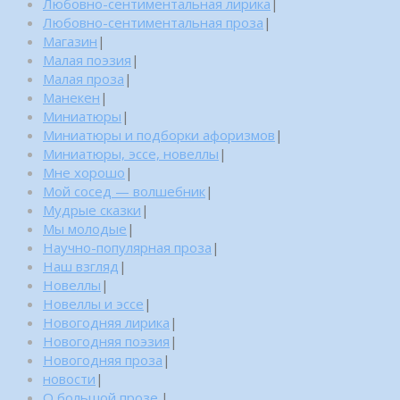
Любовно-сентиментальная лирика
|
Любовно-сентиментальная проза
|
Магазин
|
Малая поэзия
|
Малая проза
|
Манекен
|
Миниатюры
|
Миниатюры и подборки афоризмов
|
Миниатюры, эссе, новеллы
|
Мне хорошо
|
Мой сосед — волшебник
|
Мудрые сказки
|
Мы молодые
|
Научно-популярная проза
|
Наш взгляд
|
Новеллы
|
Новеллы и эссе
|
Новогодняя лирика
|
Новогодняя поэзия
|
Новогодняя проза
|
новости
|
О большой прозе.
|