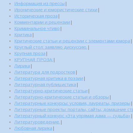
Информация из прессы
|
Иронические и юмористические стихи
|
Историческая проза
|
Комментарии и рецензии
|
Криминальное чтиво
|
Критика
|
Критические статьи и рецензии с элементами юмора
|
Круглый стол: заявляю дискуссию.
|
Крупная проза
|
КРУПНАЯ ПРОЗА:
|
Лирика
|
Литература для подростков
|
Литературная критика в поэзии
|
Литературная публицистика
|
Литературно-критические статьи
|
Литературно-критические статьи и обзоры
|
Литературные конкурсы: условия, лауреаты, призеры
|
Литературные проекты: порталы, сайты, домашние с
Литературный конкурс «Эта упрямая дама — судьба»
|
Литературоведение.
|
Любовная лирика
|