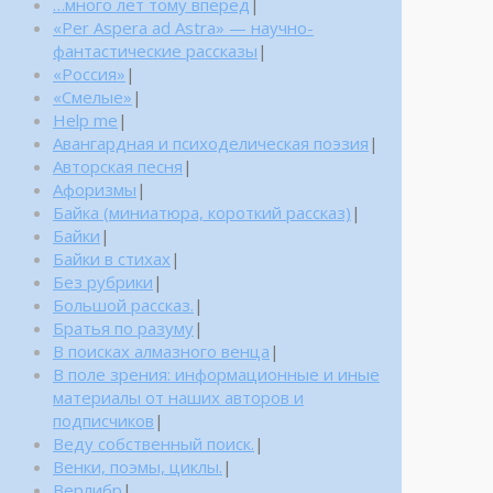
…много лет тому вперед
|
«Per Aspera ad Astra» — научно-
фантастические рассказы
|
«Россия»
|
«Смелые»
|
Help me
|
Авангардная и психоделическая поэзия
|
Авторская песня
|
Афоризмы
|
Байка (миниатюра, короткий рассказ)
|
Байки
|
Байки в стихах
|
Без рубрики
|
Большой рассказ.
|
Братья по разуму
|
В поисках алмазного венца
|
В поле зрения: информационные и иные
материалы от наших авторов и
подписчиков
|
Веду собственный поиск.
|
Венки, поэмы, циклы.
|
Верлибр
|