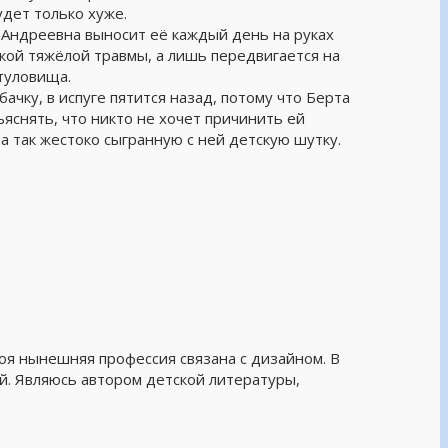
удет только хуже.
я Андреевна выносит её каждый день на руках
такой тяжёлой травмы, а лишь передвигается на
туловища.
чку, в испуге пятится назад, потому что Берта
бъяснять, что никто не хочет причинить ей
а так жестоко сыгранную с ней детскую шутку.
оя нынешняя профессия связана с дизайном. В
й. Являюсь автором детской литературы,