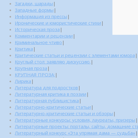
Загадки, шарады
|
Западные формы
|
Информация из прессы
|
Иронические и юмористические стихи
|
Историческая проза
|
Комментарии и рецензии
|
Криминальное чтиво
|
Критика
|
Критические статьи и рецензии с элементами юмора
|
Круглый стол: заявляю дискуссию.
|
Крупная проза
|
КРУПНАЯ ПРОЗА:
|
Лирика
|
Литература для подростков
|
Литературная критика в поэзии
|
Литературная публицистика
|
Литературно-критические статьи
|
Литературно-критические статьи и обзоры
|
Литературные конкурсы: условия, лауреаты, призеры
|
Литературные проекты: порталы, сайты, домашние с
Литературный конкурс «Эта упрямая дама — судьба»
|