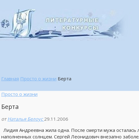
Главная
Просто о жизни
Берта
Просто о жизни
Берта
от
Наталья Белоус
29.11.2006
Лидия Андреевна жила одна. После смерти мужа осталась 
наполненных солнцем. Сергей Леонидович внезапно заболел, 