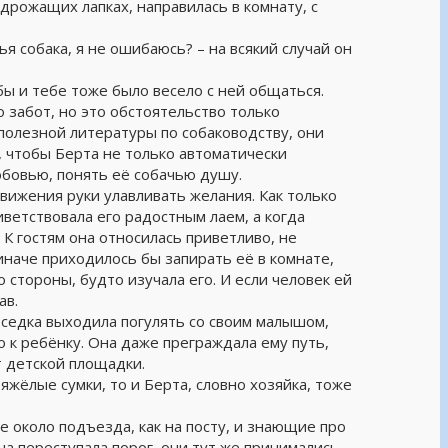
 дрожащих лапках, направилась в комнату, с
я собака, я не ошибаюсь? – на всякий случай он
бы и тебе тоже было весело с ней общаться.
забот, но это обстоятельство только
полезной литературы по собаководству, они
, чтобы Берта не только автоматически
юбовью, понять её собачью душу.
движения руки улавливать желания. Как только
иветствовала его радостным лаем, а когда
 К гостям она относилась приветливо, не
 иначе приходилось бы запирать её в комнате,
 стороны, будто изучала его. И если человек ей
ав.
оседка выходила погулять со своим малышом,
о к ребёнку. Она даже преграждала ему путь,
т детской площадки.
яжёлые сумки, то и Берта, словно хозяйка, тоже
е около подъезда, как на посту, и знающие про
на переступала порог, они тут же принимались