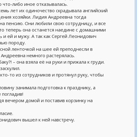
о что-либо иное отказывалась.
 семь лет их одиночество скрадывала английский
ждения хозяйки. Лидия Андреевна тогда
на пенсию. Они любили свою сотрудницу, и все
то теперь она останется наедине с домашними
 и ей и мужу. А так как Сергей Леонидович
чью породу.
сной ленточкой на шее ей преподнесли в
 Андреевна немного растерялась.
аку?! – она взяла её на руки и прижала к груди.
заскулил.
 кто-то из сотрудников и протянул руку, чтобы
ловину занимала подготовка к празднику, а
е погладив!
дя вечером домой и поставив корзинку на
ласие.
онидович вышел к ней навстречу.