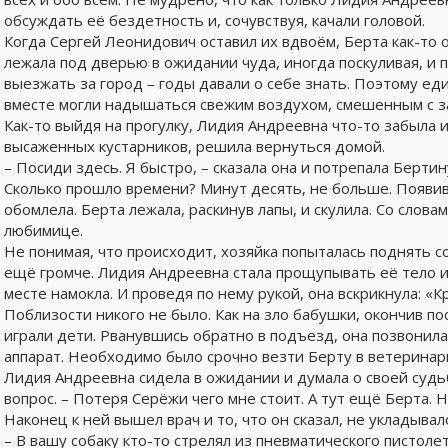
обсуждать её бездетность и, сочувствуя, качали головой.
Когда Сергей Леонидович оставил их вдвоём, Берта как-то 
лежала под дверью в ожидании чуда, иногда поскуливая, и п
выезжать за город – годы давали о себе знать. Поэтому ед
вместе могли надышаться свежим воздухом, смешенным с з
Как-то выйдя на прогулку, Лидия Андреевна что-то забыла 
высаженных кустарников, решила вернуться домой.
– Посиди здесь. Я быстро, – сказала она и потрепала Берти
Сколько прошло времени? Минут десять, не больше. Появи
обомлела. Берта лежала, раскинув лапы, и скулила. Со словам
любимице.
Не понимая, что происходит, хозяйка попыталась поднять со
ещё громче. Лидия Андреевна стала прощупывать её тело и
месте намокла. И проведя по нему рукой, она вскрикнула: «К
Поблизости никого не было. Как на зло бабушки, окончив по
играли дети. Рванувшись обратно в подъезд, она позвонила
аппарат. Необходимо было срочно везти Берту в ветеринар
Лидия Андреевна сидела в ожидании и думала о своей судьб
вопрос. – Потеря Серёжи чего мне стоит. А тут ещё Берта. 
Наконец к ней вышел врач и то, что он сказал, не укладывало
– В вашу собаку кто-то стрелял из пневматического пистоле