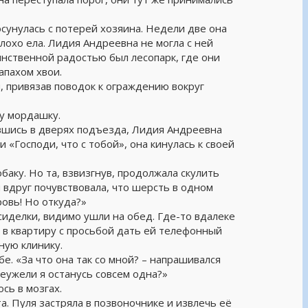
осунулась с потерей хозяина. Недели две она
лохо ела. Лидия Андреевна не могла с ней
инственной радостью был лесопарк, где они
апахом хвои.
и, привязав поводок к ограждению вокруг
ну мордашку.
вшись в дверях подъезда, Лидия Андреевна
и «Господи, что с тобой», она кинулась к своей
баку. Но та, взвизгнув, продолжала скулить
 вдруг почувствовала, что шерсть в одном
ровь! Но откуда?»
сиделки, видимо ушли на обед. Где-то вдалеке
 в квартиру с просьбой дать ей телефонный
ную клинику.
е. «За что она так со мной? – напрашивался
Неужели я останусь совсем одна?»
сь в мозгах.
та. Пуля застряла в позвоночнике и извлечь её