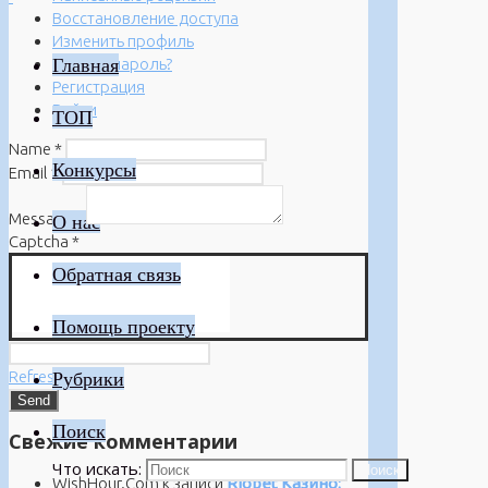
Восстановление доступа
Изменить профиль
Главная
Забыли пароль?
Регистрация
Войти
ТОП
Name
*
Конкурсы
Email
*
Message
*
О нас
Captcha
*
Обратная связь
Помощь проекту
Refresh
Рубрики
Поиск
Свежие комментарии
Что искать:
Поиск
WishHour.Com
к записи
Riobet Казино: