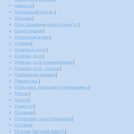
новости
|
О большой прозе.
|
Обзоры
|
Обустраиваем нашу планету.
|
Одностишия
|
Открытый жанр
|
Очерки
|
Очерки и эссе.
|
Очерки, эссе
|
Очерки, эссе и миниатюры
|
Очерки, эссе, статьи
|
Пейзажная лирика
|
Переводы.
|
ПЕрцовка. Пародии и Эпиграммы.
|
Песни
|
Песня
|
Повести
|
Подарки
|
Подборки стихотворений
|
Поэзия
|
Поэзия (Ветхий Завет)
|