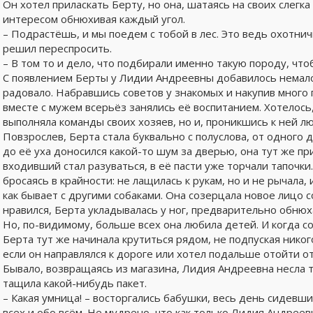
Он хотел приласкать Берту, но она, шатаясь на своих слегка
интересом обнюхивая каждый угол.
– Подрастёшь, и мы поедем с тобой в лес. Это ведь охотничь
решил переспросить.
– В том то и дело, что подбирали именно такую породу, что
С появлением Берты у Лидии Андреевны добавилось немало 
радовало. Набравшись советов у знакомых и накупив много 
вместе с мужем всерьёз занялись её воспитанием. Хотелось
выполняла команды своих хозяев, но и, проникшись к ней л
Повзрослев, Берта стала буквально с полуслова, от одного 
до её уха доносился какой-то шум за дверью, она тут же пр
входивший стал разуваться, в её пасти уже торчали тапочки.
бросаясь в крайности: не лащилась к рукам, но и не рычала,
как бывает с другими собаками. Она созерцала новое лицо со
нравился, Берта укладывалась у ног, предварительно обнюх
Но, по-видимому, больше всех она любила детей. И когда с
Берта тут же начинала крутиться рядом, не подпуская никог
если он направлялся к дороге или хотел подальше отойти о
Бывало, возвращаясь из магазина, Лидия Андреевна несла т
тащила какой-нибудь пакет.
– Какая умница! – восторгались бабушки, весь день сидевши
всех и обо всём. Не мудрено, что как только Лидия Андреев