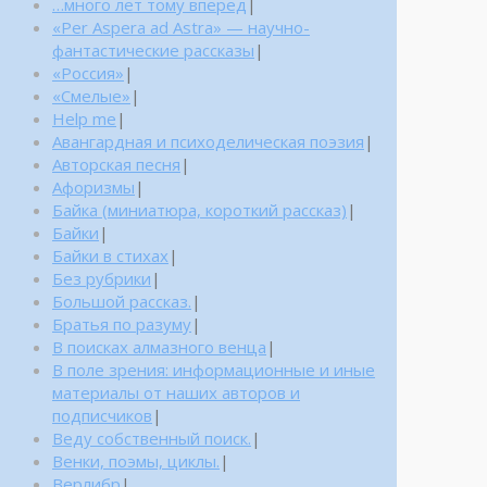
…много лет тому вперед
|
«Per Aspera ad Astra» — научно-
фантастические рассказы
|
«Россия»
|
«Смелые»
|
Help me
|
Авангардная и психоделическая поэзия
|
Авторская песня
|
Афоризмы
|
Байка (миниатюра, короткий рассказ)
|
Байки
|
Байки в стихах
|
Без рубрики
|
Большой рассказ.
|
Братья по разуму
|
В поисках алмазного венца
|
В поле зрения: информационные и иные
материалы от наших авторов и
подписчиков
|
Веду собственный поиск.
|
Венки, поэмы, циклы.
|
Верлибр
|