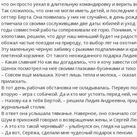
что он просто уехал в длительную командировку и верить в
Так сложилось, что они не могли иметь детей, и последние
сеттер Берта. Она появилась у них не случайно, в день ро
отмечала со своими сослуживцами две даты: юбилей и уход 
годы совместной работы сопереживали её горю. Понимая, ч
хлопотами, решили, что друг наш меньший будет на радость
обожал частые поездки на природу, то выбор лёг на охотни
Эту маленькую чёрную забияку с рыжими подпалинами и кра
плетёной корзинке. От такого неожиданного подарка Лидия
– Какая славная! Но как вы догадались, что я хочу завести соб
Щенок посмотрел на неё своими глазками-бусинками и тихо 
– Совсем ещё малышка. Хочет лишь тепла и молока, – сказал
приласкать.
В тот день рабочая обстановка не складывалась. Первую по
вторую – игра с собачкой. Да и кто мог устоять перед ней, н
– Назову-ка я тебя Бертой, – решила Лидия Андреевна, при
журнальный столик.
В ответ она услышала тявканье. Наверное, оно означало сог
Шум в прихожей говорил о возвращении жены, и Сергей Ле
– А это кто такой чернявый? – улыбнулся он, глядя на щенка.
– Да вот, Серёжа, сделали мне чудесный подарок к пенсии.