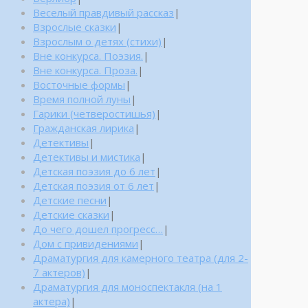
Веселый правдивый рассказ
|
Взрослые сказки
|
Взрослым о детях (стихи)
|
Вне конкурса. Поэзия.
|
Вне конкурса. Проза.
|
Восточные формы
|
Время полной луны
|
Гарики (четверостишья)
|
Гражданская лирика
|
Детективы
|
Детективы и мистика
|
Детская поэзия до 6 лет
|
Детская поэзия от 6 лет
|
Детские песни
|
Детские сказки
|
До чего дошел прогресс…
|
Дом с привидениями
|
Драматургия для камерного театра (для 2-
7 актеров)
|
Драматургия для моноспектакля (на 1
актера)
|