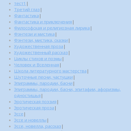
тест1
|
Третий глаз
|
Фантастика
|
Фантастика и приключения
|
Философская и религиозная лирика
|
Фэнтези и мистика
|
Фэнтези, мистика, сказки
|
Художественная проза
|
Художественный рассказ
|
Циклы стихов и поэмы
|
Человек и Вселенная
|
Школа литературного мастерства
|
Шуточные песни, частушки
|
Эпиграммы, пародии, басни
|
Эпиграммы, пародии, басни, эпитафии, афоризмы,
одностишья
|
Эротическая поэзия
|
Эротическая проза
|
Эссе
|
Эссе и новеллы
|
Эссе, новелла, рассказ
|