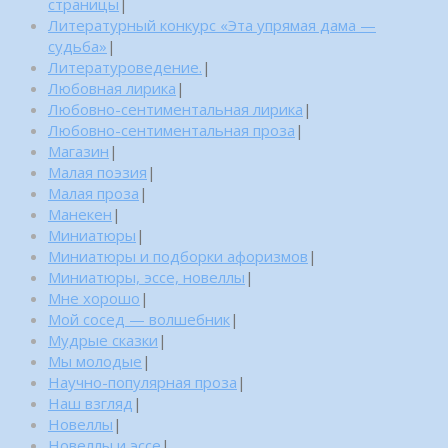
страницы
|
Литературный конкурс «Эта упрямая дама —
судьба»
|
Литературоведение.
|
Любовная лирика
|
Любовно-сентиментальная лирика
|
Любовно-сентиментальная проза
|
Магазин
|
Малая поэзия
|
Малая проза
|
Манекен
|
Миниатюры
|
Миниатюры и подборки афоризмов
|
Миниатюры, эссе, новеллы
|
Мне хорошо
|
Мой сосед — волшебник
|
Мудрые сказки
|
Мы молодые
|
Научно-популярная проза
|
Наш взгляд
|
Новеллы
|
Новеллы и эссе
|