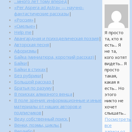
…много лет тому вперед
|
«Per Aspera ad Astra» — научно-
фантастические рассказы
|
«Россия»
|
«Смелые»
|
Help me
|
Я просто
Авангардная и психоделическая поэзия
|
та, кто я
Авторская песня
|
есть... Я
Афоризмы
|
не та,
Байка (миниатюра, короткий рассказ)
|
кого хотят
Байки
|
видеть... Я
Байки в стихах
|
просто
Без рубрики
|
такая,
Большой рассказ.
|
какая я
Братья по разуму
|
есть... Но
В поисках алмазного венца
|
этого
В поле зрения: информационные и иные
никто не
материалы от наших авторов и
хочет
подписчиков
|
слышать...
Веду собственный поиск.
|
Посмотреть
Венки, поэмы, циклы.
|
все
Верлибр
|
записи от