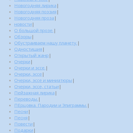
Новогодняя лирика
|
Новогодняя поэзия
|
Новогодняя проза
|
новости
|
О большой прозе.
|
Обзоры
|
Обустраиваем нашу планету.
|
Одностишия
|
Открытый жанр
|
Очерки
|
Очерки и эссе.
|
Очерки, эссе
|
Очерки, эссе и миниатюры
|
Очерки, эссе, статьи
|
Пейзажная лирика
|
Переводы.
|
ПЕрцовка. Пародии и Эпиграммы.
|
Песни
|
Песня
|
Повести
|
Подарки
|