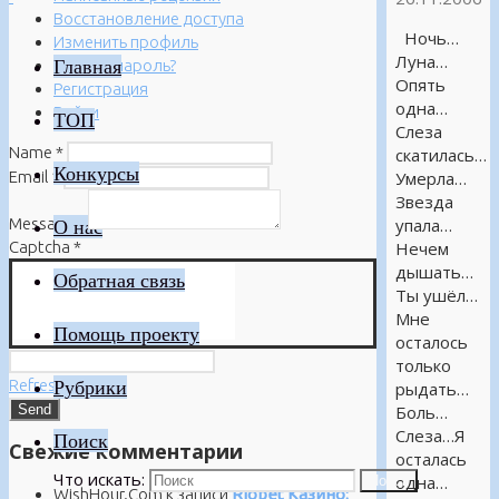
Восстановление доступа
Ночь…
Изменить профиль
Луна…
Главная
Забыли пароль?
Опять
Регистрация
одна…
Войти
ТОП
Слеза
Name
*
скатилась…
Конкурсы
Email
*
Умерла…
Звезда
Message
*
упала…
О нас
Captcha
*
Нечем
дышать…
Обратная связь
Ты ушёл…
Мне
Помощь проекту
осталось
только
Refresh
Рубрики
рыдать…
Боль…
Слеза…Я
Поиск
Свежие комментарии
осталась
Что искать:
одна…
Поиск
WishHour.Com
к записи
Riobet Казино: