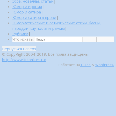
Эссе, новеллы, статьи
|
Юмор и ирония
|
Юмор и сатира
|
Юмор и сатира в прозе
|
Юмористические и сатирические стихи, басни,
пародии, шутки, эпиграммы
|
Рубрики
|
Что искать:
Поиск
Вернуться наверх
© CopyRight 2004-2019. Все права защищены
http://www.litkonkurs.ru/
Работает на
Fluida
&
WordPress.