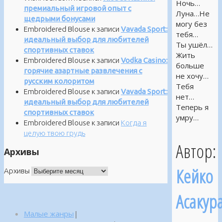
Ночь…
премиальный игровой опыт с
Луна…Не
щедрыми бонусами
могу без
Embroidered Blouse
к записи
Vavada Sport:
тебя…
идеальный выбор для любителей
Ты ушёл…
спортивных ставок
Жить
Embroidered Blouse
к записи
Vodka Casino:
больше
горячие азартные развлечения с
не хочу…
русским колоритом
Тебя
Embroidered Blouse
к записи
Vavada Sport:
нет…
идеальный выбор для любителей
Теперь я
спортивных ставок
умру…
Embroidered Blouse
к записи
Когда я
целую твою грудь
Автор:
Архивы
Кейко
Архивы
Асакур
Малые жанры
|