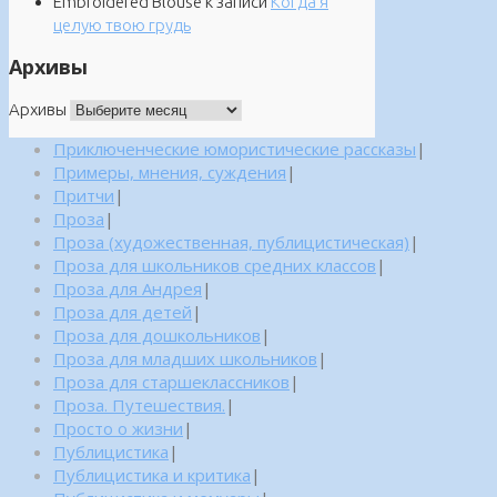
Embroidered Blouse
к записи
Когда я
целую твою грудь
Архивы
Архивы
Приключенческие юмористические рассказы
|
Примеры, мнения, суждения
|
Притчи
|
Проза
|
Проза (художественная, публицистическая)
|
Проза для школьников средних классов
|
Проза для Андрея
|
Проза для детей
|
Проза для дошкольников
|
Проза для младших школьников
|
Проза для старшеклассников
|
Проза. Путешествия.
|
Просто о жизни
|
Публицистика
|
Публицистика и критика
|