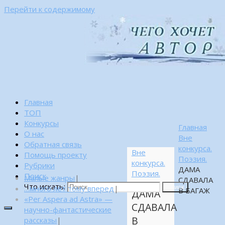
Перейти к содержимому
Главная
ТОП
Конкурсы
Главная
О нас
Вне
Обратная связь
конкурса.
Вне
Помощь проекту
Поэзия.
конкурса.
Рубрики
ДАМА
Поэзия.
Поиск
Малые жанры
|
СДАВАЛА
Что искать:
…много лет тому вперед
|
Поиск
В БАГАЖ
ДАМА
«Per Aspera ad Astra» —
СДАВАЛА
научно-фантастические
В
рассказы
|