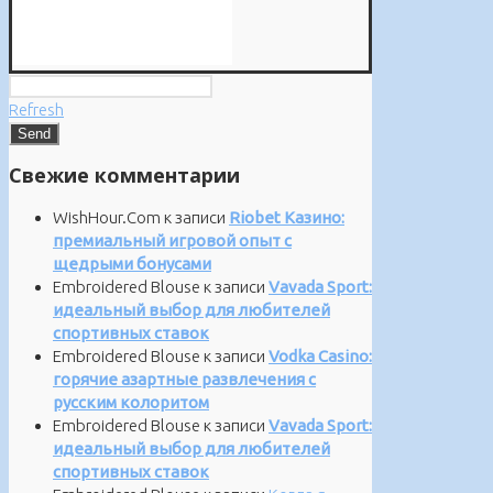
Refresh
Свежие комментарии
WishHour.Com
к записи
Riobet Казино:
премиальный игровой опыт с
щедрыми бонусами
Embroidered Blouse
к записи
Vavada Sport:
идеальный выбор для любителей
спортивных ставок
Embroidered Blouse
к записи
Vodka Casino:
горячие азартные развлечения с
русским колоритом
Embroidered Blouse
к записи
Vavada Sport:
идеальный выбор для любителей
спортивных ставок