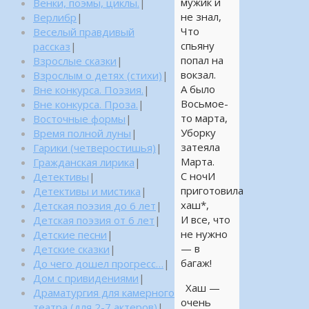
мужик и
Венки, поэмы, циклы.
|
не знал,
Верлибр
|
Что
Веселый правдивый
спьяну
рассказ
|
попал на
Взрослые сказки
|
вокзал.
Взрослым о детях (стихи)
|
А было
Вне конкурса. Поэзия.
|
Восьмое-
Вне конкурса. Проза.
|
то марта,
Восточные формы
|
Уборку
Время полной луны
|
затеяла
Гарики (четверостишья)
|
Марта.
Гражданская лирика
|
С ночИ
Детективы
|
приготовила
Детективы и мистика
|
хаш*,
Детская поэзия до 6 лет
|
И все, что
Детская поэзия от 6 лет
|
не нужно
Детские песни
|
— в
Детские сказки
|
багаж!
До чего дошел прогресс…
|
Дом с привидениями
|
Хаш —
Драматургия для камерного
очень
театра (для 2-7 актеров)
|