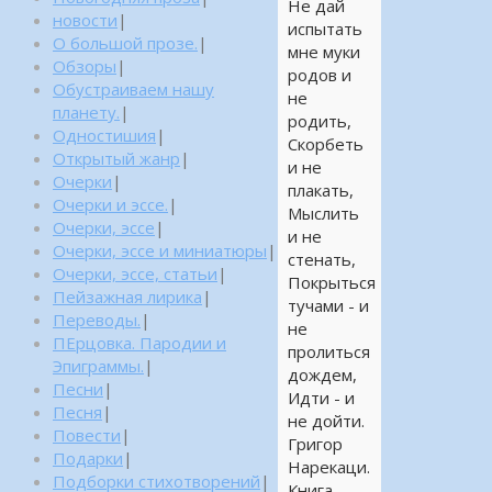
Не дай
новости
|
испытать
О большой прозе.
|
мне муки
Обзоры
|
родов и
Обустраиваем нашу
не
планету.
|
родить,
Одностишия
|
Скорбеть
Открытый жанр
|
и не
Очерки
|
плакать,
Очерки и эссе.
|
Мыслить
Очерки, эссе
|
и не
Очерки, эссе и миниатюры
|
стенать,
Очерки, эссе, статьи
|
Покрыться
Пейзажная лирика
|
тучами - и
Переводы.
|
не
ПЕрцовка. Пародии и
пролиться
Эпиграммы.
|
дождем,
Песни
|
Идти - и
Песня
|
не дойти.
Повести
|
Григор
Подарки
|
Нарекаци.
Подборки стихотворений
|
Книга