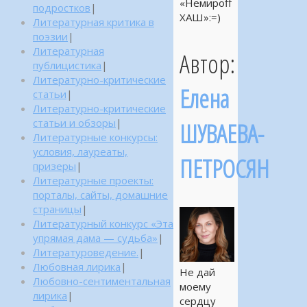
«Немироff
подростков
|
ХАШ»:=)
Литературная критика в
поэзии
|
Литературная
Автор:
публицистика
|
Литературно-критические
Елена
статьи
|
Литературно-критические
статьи и обзоры
|
ШУВАЕВА-
Литературные конкурсы:
условия, лауреаты,
ПЕТРОСЯН
призеры
|
Литературные проекты:
порталы, сайты, домашние
страницы
|
Литературный конкурс «Эта
упрямая дама — судьба»
|
Литературоведение.
|
Любовная лирика
|
Не дай
Любовно-сентиментальная
моему
лирика
|
сердцу