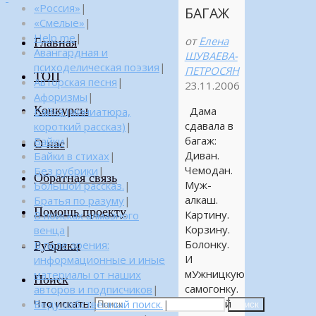
«Россия»
|
БАГАЖ
«Смелые»
|
Help me
|
от
Елена
Главная
Авангардная и
ШУВАЕВА-
психоделическая поэзия
|
ПЕТРОСЯН
ТОП
Авторская песня
|
23.11.2006
Афоризмы
|
Конкурсы
Дама
Байка (миниатюра,
сдавала в
короткий рассказ)
|
багаж:
Байки
|
О нас
Диван.
Байки в стихах
|
Чемодан.
Без рубрики
|
Обратная связь
Муж-
Большой рассказ.
|
алкаш.
Братья по разуму
|
Помощь проекту
Картину.
В поисках алмазного
Корзину.
венца
|
Болонку.
Рубрики
В поле зрения:
И
информационные и иные
мУжницкую
материалы от наших
Поиск
самогонку.
авторов и подписчиков
|
Что искать:
Наивный
Веду собственный поиск.
|
Поиск