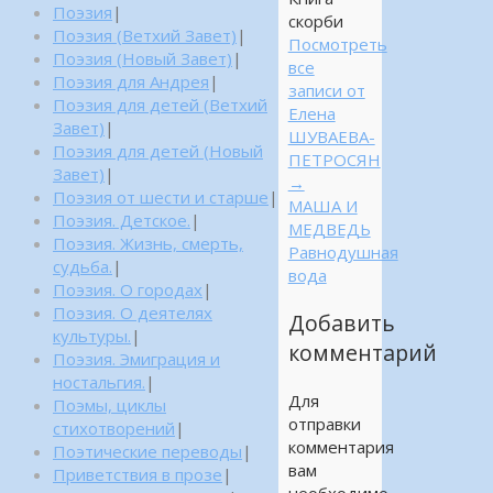
Поэзия
|
скорби
Поэзия (Ветхий Завет)
|
Посмотреть
Поэзия (Новый Завет)
|
все
Поэзия для Андрея
|
записи от
Поэзия для детей (Ветхий
Елена
Завет)
|
ШУВАЕВА-
Поэзия для детей (Новый
ПЕТРОСЯН
Завет)
|
→
Поэзия от шести и старше
|
МАША И
Поэзия. Детское.
|
МЕДВЕДЬ
Поэзия. Жизнь, смерть,
Равнодушная
судьба.
|
вода
Поэзия. О городах
|
Поэзия. О деятелях
Добавить
культуры.
|
комментарий
Поэзия. Эмиграция и
ностальгия.
|
Для
Поэмы, циклы
отправки
стихотворений
|
комментария
Поэтические переводы
|
вам
Приветствия в прозе
|
необходимо