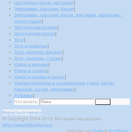
Шуточные песни, частушки
|
Эпиграммы, пародии, басни
|
Эпиграммы, пародии, басни, эпитафии, афоризмы,
одностишья
|
Эротическая поэзия
|
Эротическая проза
|
Эссе
|
Эссе и новеллы
|
Эссе, новелла, рассказ
|
Эссе, новеллы, статьи
|
Юмор и ирония
|
Юмор и сатира
|
Юмор и сатира в прозе
|
Юмористические и сатирические стихи, басни,
пародии, шутки, эпиграммы
|
Рубрики
|
Что искать:
Поиск
Вернуться наверх
© CopyRight 2004-2019. Все права защищены
http://www.litkonkurs.ru/
Работает на
Fluida
&
WordPress.