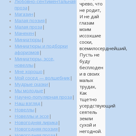
Любовно-сентиментальная
чрево, что
проза
|
не родит,
Магазин
|
И не дай
Малая поэзия
|
глазам
Малая проза
|
моим
Манекен
|
иссохшие
Миниатюры
|
соски,
Миниатюры и подборки
всемилосерднейший,
афоризмов
|
Пусть не
Миниатюры, эссе,
буду
новеллы
|
бесплоден
Мне хорошо
|
и в своих
Мой сосед — волшебник
|
малых
Мудрые сказки
|
трудах,
Мы молодые
|
Как
Научно-популярная проза
|
тщетно
Наш взгляд
|
усердствующий
Новеллы
|
сеятель
Новеллы и эссе
|
земли
Новогодняя лирика
|
сухой и
Новогодняя поэзия
|
негодной.
Новогодняя проза
|