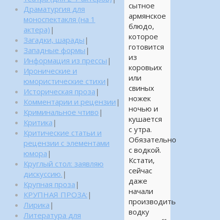
сытное
Драматургия для
армянское
моноспектакля (на 1
блюдо,
актера)
|
которое
Загадки, шарады
|
готовится
Западные формы
|
из
Информация из прессы
|
коровьих
Иронические и
или
юмористические стихи
|
свиных
Историческая проза
|
ножек
Комментарии и рецензии
|
ночью и
Криминальное чтиво
|
кушается
Критика
|
с утра.
Критические статьи и
Обязательно
рецензии с элементами
с водкой.
юмора
|
Кстати,
Круглый стол: заявляю
сейчас
дискуссию.
|
даже
Крупная проза
|
начали
КРУПНАЯ ПРОЗА:
|
производить
Лирика
|
водку
Литература для