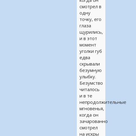
когда он
смотрел в
одну
точку, его
глаза
щурились,
и в этот
момент
уголки губ
едва
скрывали
безумную
улыбку.
Безумство
читалось
и в те
непродолжительные
мгновенья,
когда он
зачарованно
смотрел
на искры