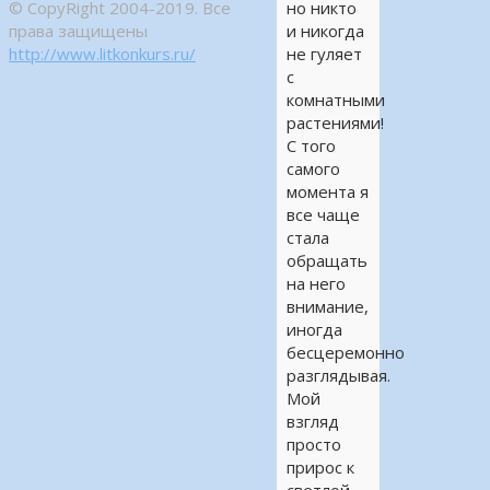
© CopyRight 2004-2019. Все
но никто
права защищены
и никогда
http://www.litkonkurs.ru/
не гуляет
с
комнатными
растениями!
С того
самого
момента я
все чаще
стала
обращать
на него
внимание,
иногда
бесцеремонно
разглядывая.
Мой
взгляд
просто
прирос к