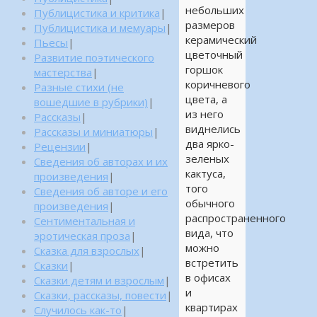
небольших
Публицистика и критика
|
размеров
Публицистика и мемуары
|
керамический
Пьесы
|
цветочный
Развитие поэтического
горшок
мастерства
|
коричневого
Разные стихи (не
цвета, а
вошедшие в рубрики)
|
из него
Рассказы
|
виднелись
Рассказы и миниатюры
|
два ярко-
Рецензии
|
зеленых
Сведения об авторах и их
кактуса,
произведения
|
того
Сведения об авторе и его
обычного
произведения
|
распространенного
Сентиментальная и
вида, что
эротическая проза
|
можно
Сказка для взрослых
|
встретить
Сказки
|
в офисах
Сказки детям и взрослым
|
и
Сказки, рассказы, повести
|
квартирах
Случилось как-то
|