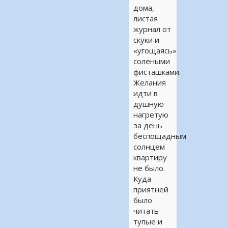
дома,
листая
журнал от
скуки и
«угощаясь»
солеными
фисташками.
Желания
идти в
душную
нагретую
за день
беспощадным
солнцем
квартиру
не было.
Куда
приятней
было
читать
тупые и