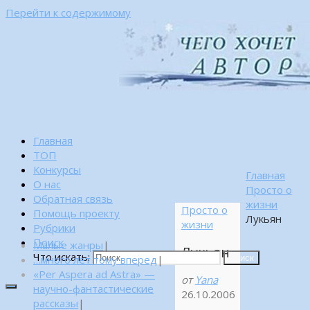
Перейти к содержимому
Главная
ТОП
Конкурсы
Главная
О нас
Просто о
Обратная связь
жизни
Просто о
Помощь проекту
Лукьян
жизни
Рубрики
Поиск
Малые жанры
|
Лукьян
Что искать:
…много лет тому вперед
|
Поиск
«Per Aspera ad Astra» —
от
Yana
научно-фантастические
26.10.2006
рассказы
|