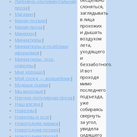
бесцельно
Любовно-сентиментальная
слоняться,
проза
|
заглядывать
Магазин
|
в лица
Малая поэзия
|
прохожих
Малая проза
|
и дышать
Манекен
|
воздухом
Миниатюры
|
лета,
Миниатюры и подборки
уходящего
афоризмов
|
и
Миниатюры, эссе,
беззаботного.
новеллы
|
И вот
Мне хорошо
|
проходя
Мой сосед — волшебник
|
мимо
Мудрые сказки
|
последнего
Мы молодые
|
подъезда,
Научно-популярная проза
|
уже
Наш взгляд
|
собираясь
Новеллы
|
свернуть
Новеллы и эссе
|
за угол,
Новогодняя лирика
|
увидела
Новогодняя поэзия
|
сидящего
Новогодняя проза
|