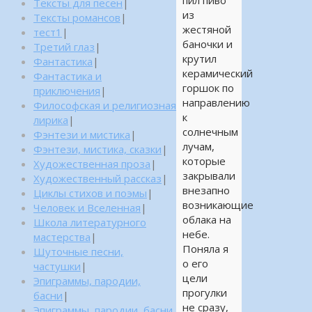
пил пиво
Тексты для песен
|
из
Тексты романсов
|
жестяной
тест1
|
баночки и
Третий глаз
|
крутил
Фантастика
|
керамический
Фантастика и
горшок по
приключения
|
направлению
Философская и религиозная
к
лирика
|
солнечным
Фэнтези и мистика
|
лучам,
Фэнтези, мистика, сказки
|
которые
Художественная проза
|
закрывали
Художественный рассказ
|
внезапно
Циклы стихов и поэмы
|
возникающие
Человек и Вселенная
|
облака на
Школа литературного
небе.
мастерства
|
Поняла я
Шуточные песни,
о его
частушки
|
цели
Эпиграммы, пародии,
прогулки
басни
|
не сразу,
Эпиграммы, пародии, басни,