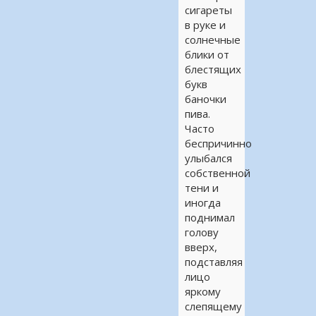
сигареты
в руке и
солнечные
блики от
блестящих
букв
баночки
пива.
Часто
беспричинно
улыбался
собственной
тени и
иногда
поднимал
голову
вверх,
подставляя
лицо
яркому
слепящему