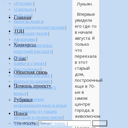
«Россия»
|
Лукьян.
«Смелые»
|
Впервые
Help me
|
Главная
увидела
Авангардная и
его где-то
психоделическая поэзия
|
ТОП
в начале
Авторская песня
|
августа. Я
Афоризмы
|
только
Конкурсы
Байка (миниатюра,
что
короткий рассказ)
|
переехала
Байки
|
О нас
в этот
Байки в стихах
|
старый
Без рубрики
|
Обратная связь
дом,
Большой рассказ.
|
построенный
Братья по разуму
|
Помощь проекту
еще в 70-
В поисках алмазного
ые в
венца
|
самом
Рубрики
В поле зрения:
центре
информационные и иные
города, в
материалы от наших
Поиск
живописном
авторов и подписчиков
|
месте.
Что искать:
Веду собственный поиск.
|
Поиск