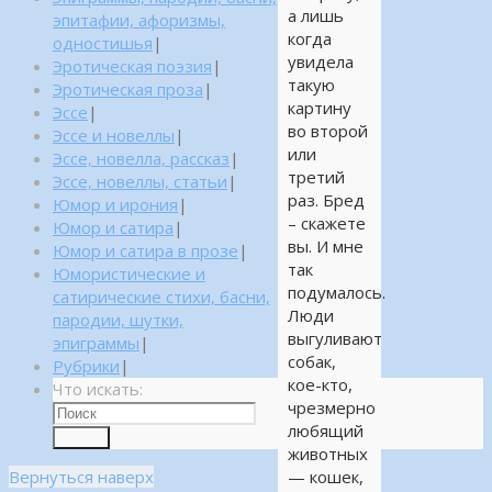
а лишь
эпитафии, афоризмы,
когда
одностишья
|
увидела
Эротическая поэзия
|
такую
Эротическая проза
|
картину
Эссе
|
во второй
Эссе и новеллы
|
или
Эссе, новелла, рассказ
|
третий
Эссе, новеллы, статьи
|
раз. Бред
Юмор и ирония
|
– скажете
Юмор и сатира
|
вы. И мне
Юмор и сатира в прозе
|
так
Юмористические и
подумалось.
сатирические стихи, басни,
Люди
пародии, шутки,
выгуливают
эпиграммы
|
собак,
Рубрики
|
кое-кто,
Что искать:
чрезмерно
любящий
Поиск
животных
Вернуться наверх
— кошек,