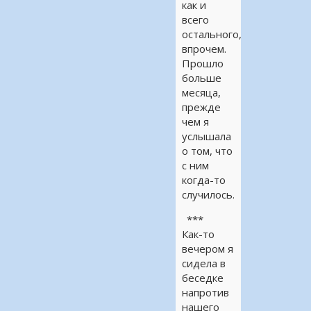
как и
всего
остального,
впрочем.
Прошло
больше
месяца,
прежде
чем я
услышала
о том, что
с ним
когда-то
случилось.
***
Как-то
вечером я
сидела в
беседке
напротив
нашего