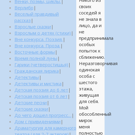
Никого из
Венки, поэмы, циклы.
|
своих
Верлибр
|
соседей я
Веселый правдивый
не знала в
рассказ
|
лицо, да и
Взрослые сказки
|
не
Взрослым о детях (стихи)
|
предпринимала
Вне конкурса. Поэзия.
|
особых
Вне конкурса. Проза.
|
попыток к
Восточные формы
|
сближению.
Время полной луны
|
Неразговорчивая
Гарики (четверостишья)
|
одинокая
Гражданская лирика
|
особа с
Детективы
|
шестого
Детективы и мистика
|
этажа,
Детская поэзия до 6 лет
|
живущая
Детская поэзия от 6 лет
|
для себя.
Детские песни
|
Мой
Детские сказки
|
обособленный
До чего дошел прогресс…
|
мирок
Дом с привидениями
|
меня
Драматургия для камерного
полностью
театра (для 2-7 актеров)
|