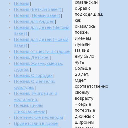
славянский
Поэзия
|
образ с
Поэзия (Ветхий Завет)
|
подходящим,
Поэзия (Новый Завет)
|
как
Поэзия для Андрея
|
оказалось
Поэзия для детей (Ветхий
позже,
Завет)
|
именем
Поэзия для детей (Новый
Лукьян.
Завет)
|
На вид
Поэзия от шести и старше
|
ему было
Поэзия. Детское.
|
чуть
Поэзия. Жизнь, смерть,
больше
судьба.
|
20 лет.
Поэзия. О городах
|
Одет
Поэзия. О деятелях
соответственно
культуры.
|
своему
Поэзия. Эмиграция и
возрасту
ностальгия.
|
– серые
Поэмы, циклы
потертые
стихотворений
|
джинсы с
Поэтические переводы
|
широким
Приветствия в прозе
|