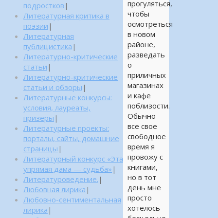
прогуляться,
подростков
|
чтобы
Литературная критика в
осмотреться
поэзии
|
в новом
Литературная
районе,
публицистика
|
разведать
Литературно-критические
о
статьи
|
приличных
Литературно-критические
магазинах
статьи и обзоры
|
и кафе
Литературные конкурсы:
поблизости.
условия, лауреаты,
Обычно
призеры
|
все свое
Литературные проекты:
свободное
порталы, сайты, домашние
время я
страницы
|
провожу с
Литературный конкурс «Эта
книгами,
упрямая дама — судьба»
|
но в тот
Литературоведение.
|
день мне
Любовная лирика
|
просто
Любовно-сентиментальная
хотелось
лирика
|