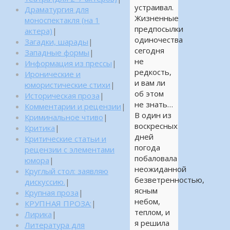
устраивал.
Драматургия для
Жизненные
моноспектакля (на 1
предпосылки
актера)
|
одиночества
Загадки, шарады
|
сегодня
Западные формы
|
не
Информация из прессы
|
редкость,
Иронические и
и вам ли
юмористические стихи
|
об этом
Историческая проза
|
не знать…
Комментарии и рецензии
|
В один из
Криминальное чтиво
|
воскресных
Критика
|
дней
Критические статьи и
погода
рецензии с элементами
побаловала
юмора
|
неожиданной
Круглый стол: заявляю
безветренностью,
дискуссию.
|
ясным
Крупная проза
|
небом,
КРУПНАЯ ПРОЗА:
|
теплом, и
Лирика
|
я решила
Литература для