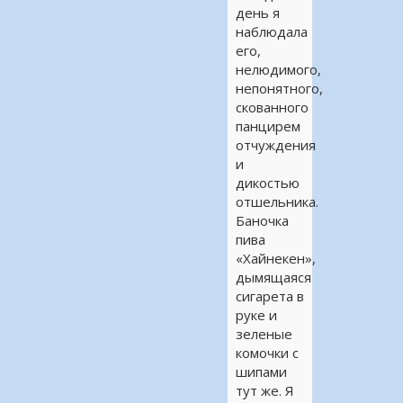
день я
наблюдала
его,
нелюдимого,
непонятного,
скованного
панцирем
отчуждения
и
дикостью
отшельника.
Баночка
пива
«Хайнекен»,
дымящаяся
сигарета в
руке и
зеленые
комочки с
шипами
тут же. Я