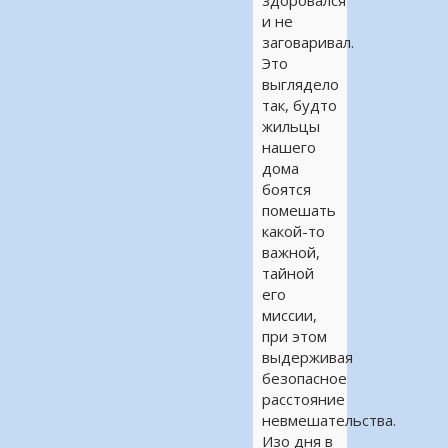
здоровался
и не
заговаривал.
Это
выглядело
так, будто
жильцы
нашего
дома
боятся
помешать
какой-то
важной,
тайной
его
миссии,
при этом
выдерживая
безопасное
расстояние
невмешательства.
Изо дня в