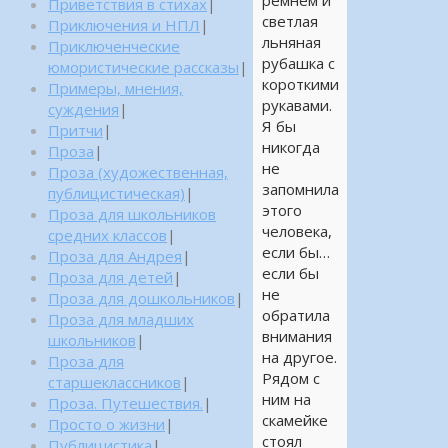
ремнем и
Приветствия в стихах
|
светлая
Приключения и НПЛ
|
льняная
Приключенческие
рубашка с
юмористические рассказы
|
короткими
Примеры, мнения,
рукавами.
суждения
|
Я бы
Притчи
|
никогда
Проза
|
не
Проза (художественная,
запомнила
публицистическая)
|
этого
Проза для школьников
человека,
средних классов
|
если бы…
Проза для Андрея
|
если бы
Проза для детей
|
не
Проза для дошкольников
|
обратила
Проза для младших
внимания
школьников
|
на другое.
Проза для
Рядом с
старшеклассников
|
ним на
Проза. Путешествия.
|
скамейке
Просто о жизни
|
стоял
Публицистика
|