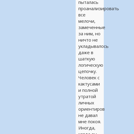
пыталась
проанализировать
все
мелочи,
замеченные
за ним, но
ничто не
укладывалось
даже в
шаткую
логическую
цепочку.
Человек с
кактусами
и полной
утратой
личных
ориентиров
не давал
мне покоя.
Иногда,