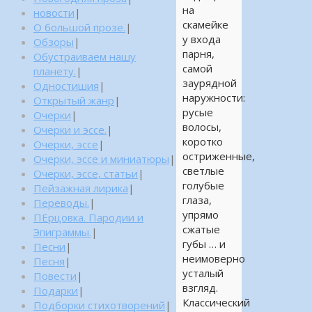
на
новости
|
скамейке
О большой прозе.
|
у входа
Обзоры
|
парня,
Обустраиваем нашу
самой
планету.
|
заурядной
Одностишия
|
наружности:
Открытый жанр
|
русые
Очерки
|
волосы,
Очерки и эссе.
|
коротко
Очерки, эссе
|
остриженные,
Очерки, эссе и миниатюры
|
светлые
Очерки, эссе, статьи
|
голубые
Пейзажная лирика
|
глаза,
Переводы.
|
упрямо
ПЕрцовка. Пародии и
сжатые
Эпиграммы.
|
губы … и
Песни
|
неимоверно
Песня
|
усталый
Повести
|
взгляд.
Подарки
|
Классический
Подборки стихотворений
|