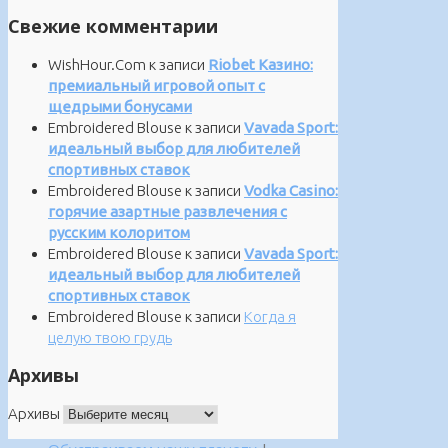
Свежие комментарии
WishHour.Com
к записи
Riobet Казино:
премиальный игровой опыт с
щедрыми бонусами
Embroidered Blouse
к записи
Vavada Sport:
идеальный выбор для любителей
спортивных ставок
Embroidered Blouse
к записи
Vodka Casino:
горячие азартные развлечения с
русским колоритом
Embroidered Blouse
к записи
Vavada Sport:
идеальный выбор для любителей
спортивных ставок
Embroidered Blouse
к записи
Когда я
целую твою грудь
Архивы
Архивы