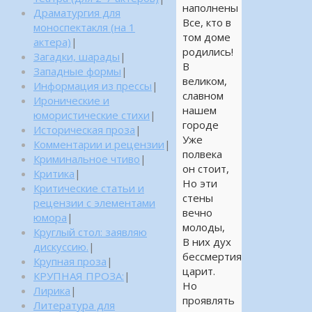
наполнены
Драматургия для
Все, кто в
моноспектакля (на 1
том доме
актера)
|
родились!
Загадки, шарады
|
В
Западные формы
|
великом,
Информация из прессы
|
славном
Иронические и
нашем
юмористические стихи
|
городе
Историческая проза
|
Уже
Комментарии и рецензии
|
полвека
Криминальное чтиво
|
он стоит,
Критика
|
Но эти
Критические статьи и
стены
рецензии с элементами
вечно
юмора
|
молоды,
Круглый стол: заявляю
В них дух
дискуссию.
|
бессмертия
Крупная проза
|
царит.
КРУПНАЯ ПРОЗА:
|
Но
Лирика
|
проявлять
Литература для