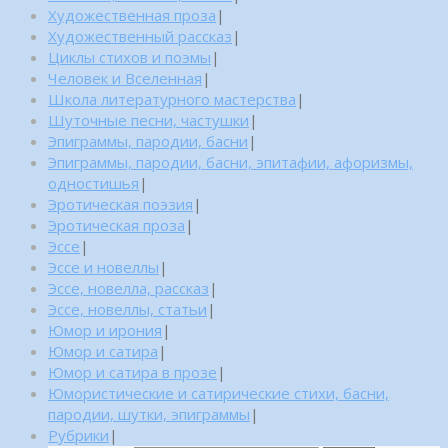
Художественная проза
|
Художественный рассказ
|
Циклы стихов и поэмы
|
Человек и Вселенная
|
Школа литературного мастерства
|
Шуточные песни, частушки
|
Эпиграммы, пародии, басни
|
Эпиграммы, пародии, басни, эпитафии, афоризмы,
одностишья
|
Эротическая поэзия
|
Эротическая проза
|
Эссе
|
Эссе и новеллы
|
Эссе, новелла, рассказ
|
Эссе, новеллы, статьи
|
Юмор и ирония
|
Юмор и сатира
|
Юмор и сатира в прозе
|
Юмористические и сатирические стихи, басни,
пародии, шутки, эпиграммы
|
Рубрики
|