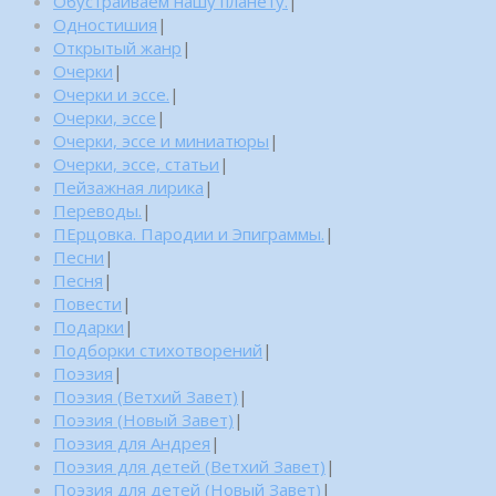
Обустраиваем нашу планету.
|
Одностишия
|
Открытый жанр
|
Очерки
|
Очерки и эссе.
|
Очерки, эссе
|
Очерки, эссе и миниатюры
|
Очерки, эссе, статьи
|
Пейзажная лирика
|
Переводы.
|
ПЕрцовка. Пародии и Эпиграммы.
|
Песни
|
Песня
|
Повести
|
Подарки
|
Подборки стихотворений
|
Поэзия
|
Поэзия (Ветхий Завет)
|
Поэзия (Новый Завет)
|
Поэзия для Андрея
|
Поэзия для детей (Ветхий Завет)
|
Поэзия для детей (Новый Завет)
|