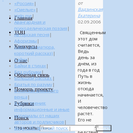
от
«Россия»
|
Вадзинская
«Смелые»
|
Екатерина
Help me
|
Главная
02.09.2006
Авангардная и
психоделическая поэзия
|
ТОП
Священным
Авторская песня
|
этот дом
Афоризмы
|
считается,
Конкурсы
Байка (миниатюра,
Ведь
короткий рассказ)
|
день за
Байки
|
О нас
днём, из
Байки в стихах
|
года в год
Без рубрики
|
Обратная связь
Путь в
Большой рассказ.
|
жизнь
Братья по разуму
|
отсюда
Помощь проекту
В поисках алмазного
начинается,
венца
|
И
Рубрики
В поле зрения:
человечество
информационные и иные
растёт.
материалы от наших
Поиск
Его не
авторов и подписчиков
|
задевают
Что искать:
Веду собственный поиск.
|
Поиск
бедствия,