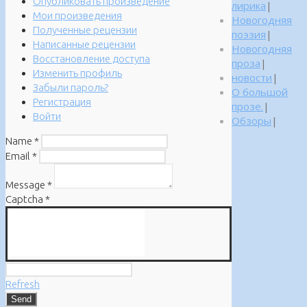
Опубликовать произведение
лирика
|
Мои произведения
Новогодняя
Полученные рецензии
поэзия
|
Написанные рецензии
Новогодняя
Восстановление доступа
проза
|
Изменить профиль
новости
|
Забыли пароль?
О большой
Регистрация
прозе.
|
Войти
Обзоры
|
Name
*
Email
*
Message
*
Captcha
*
Refresh