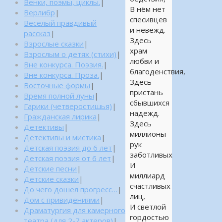
Венки, поэмы, циклы.
|
В нём нет
Верлибр
|
спесивцев
Веселый правдивый
и невежд.
рассказ
|
Здесь
Взрослые сказки
|
храм
Взрослым о детях (стихи)
|
любви и
Вне конкурса. Поэзия.
|
благоденствия,
Вне конкурса. Проза.
|
Здесь
Восточные формы
|
пристань
Время полной луны
|
сбывшихся
Гарики (четверостишья)
|
надежд.
Гражданская лирика
|
Здесь
Детективы
|
миллионы
Детективы и мистика
|
рук
Детская поэзия до 6 лет
|
заботливых
Детская поэзия от 6 лет
|
И
Детские песни
|
миллиард
Детские сказки
|
счастливых
До чего дошел прогресс…
|
лиц,
Дом с привидениями
|
И светлой
Драматургия для камерного
гордостью
театра (для 2-7 актеров)
|