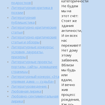
категоричности
подростков
|
Не будем
Литературная критика в
мы на
поэзии
|
этот счёт:
Литературная
Стоят же
публицистика
|
здания
Литературно-критические
античности,
статьи
|
И он всех
Литературно-критические
нас
статьи и обзоры
|
переживёт!
Литературные конкурсы:
Нет дому
условия, лауреаты,
этому
призеры
|
забвения,
Литературные проекты:
Вблизи
порталы, сайты, домашние
мы будь
страницы
|
или
Литературный конкурс «Эта
вдали,
упрямая дама — судьба»
|
И вечно
Литературоведение.
|
жив
Любовная лирика
|
процесс
Любовно-сентиментальная
рождения,
лирика
|
Как ось