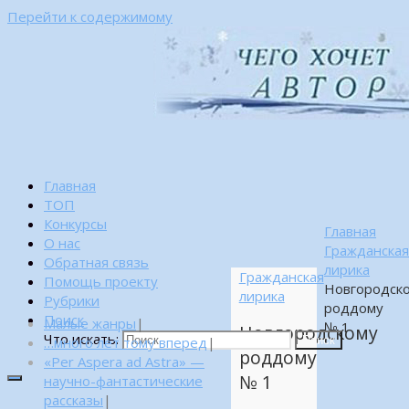
Перейти к содержимому
Главная
ТОП
Конкурсы
Главная
О нас
Гражданска
Обратная связь
лирика
Гражданская
Помощь проекту
Новгородск
лирика
Рубрики
роддому
Поиск
Малые жанры
|
№ 1
Новгородскому
Что искать:
…много лет тому вперед
|
Поиск
роддому
«Per Aspera ad Astra» —
№ 1
научно-фантастические
рассказы
|