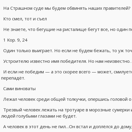
На Страшном суде мы будем обвинять наших правителей?
Кто смел, тот и съел
Не знаете, что бегущие на ристалище бегут все, но один п
1 Кор. 9, 24
Один только выиграет. Но если не будем бежать, то уж то
Устроителю известно имя победителя. Но нам неизвестно. 
И если не победим — а это скорее всего — может, смилует
перепадёт.
Сами виноваты
Лежал человек среди общей толкучки, опершись головой о 
Трезвый человек лежать на тротуаре в морозные сумерки 
людей голубыми глазами не будет.
А человек в этот день не пил…Он встал и доплёлся до дому,