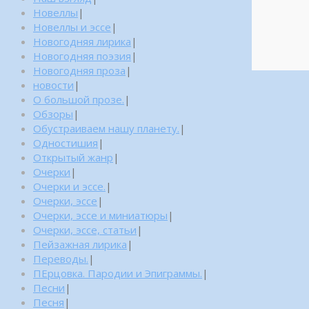
Новеллы
|
Новеллы и эссе
|
Новогодняя лирика
|
Новогодняя поэзия
|
Новогодняя проза
|
новости
|
О большой прозе.
|
Обзоры
|
Обустраиваем нашу планету.
|
Одностишия
|
Открытый жанр
|
Очерки
|
Очерки и эссе.
|
Очерки, эссе
|
Очерки, эссе и миниатюры
|
Очерки, эссе, статьи
|
Пейзажная лирика
|
Переводы.
|
ПЕрцовка. Пародии и Эпиграммы.
|
Песни
|
Песня
|