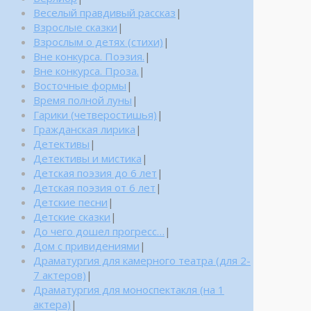
Веселый правдивый рассказ
|
Взрослые сказки
|
Взрослым о детях (стихи)
|
Вне конкурса. Поэзия.
|
Вне конкурса. Проза.
|
Восточные формы
|
Время полной луны
|
Гарики (четверостишья)
|
Гражданская лирика
|
Детективы
|
Детективы и мистика
|
Детская поэзия до 6 лет
|
Детская поэзия от 6 лет
|
Детские песни
|
Детские сказки
|
До чего дошел прогресс…
|
Дом с привидениями
|
Драматургия для камерного театра (для 2-
7 актеров)
|
Драматургия для моноспектакля (на 1
актера)
|