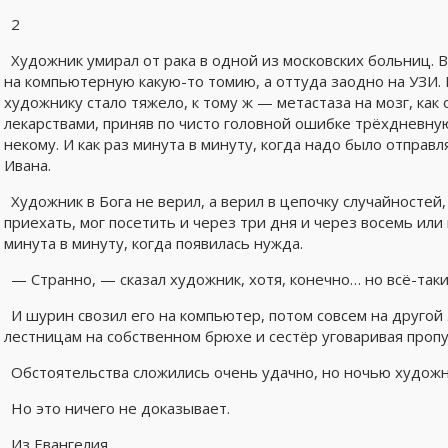
2
Художник умирал от рака в одной из московских больниц.
на компьютерную какую-то томию, а оттуда заодно на УЗИ. 
художнику стало тяжело, к тому ж — метастаза на мозг, как 
лекарствами, приняв по чисто головной ошибке трёхдневную 
некому. И как раз минута в минуту, когда надо было отпра
Ивана.
Художник в Бога не верил, а верил в цепочку случайностей
приехать, мог посетить и через три дня и через восемь или 
минута в минуту, когда появилась нужда.
— Странно, — сказал художник, хотя, конечно… но всё-так
И шурин свозил его на компьютер, потом совсем на другой 
лестницам на собственном брюхе и сестёр уговаривая пропу
Обстоятельства сложились очень удачно, но ночью худож
Но это ничего не доказывает.
Из Евангелия