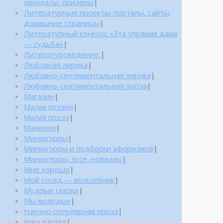
лауреаты, призеры
|
Литературные проекты: порталы, сайты,
домашние страницы
|
Литературный конкурс «Эта упрямая дама
— судьба»
|
Литературоведение.
|
Любовная лирика
|
Любовно-сентиментальная лирика
|
Любовно-сентиментальная проза
|
Магазин
|
Малая поэзия
|
Малая проза
|
Манекен
|
Миниатюры
|
Миниатюры и подборки афоризмов
|
Миниатюры, эссе, новеллы
|
Мне хорошо
|
Мой сосед — волшебник
|
Мудрые сказки
|
Мы молодые
|
Научно-популярная проза
|
Наш взгляд
|