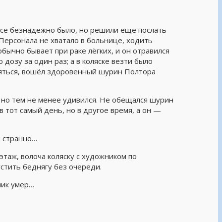
 Всё безнадёжно было, но решили ещё послать
Персонала не хватало в больнице, ходить
обычно бывает при раке лёгких, и он отравился
дозу за один раз; а в коляске везти было
вляться, вошёл здоровенный шурин Полтора
, но тем не менее удивился. Не обещался шурин
в тот самый день, но в другое время, а он —
и странно…
этаж, волоча коляску с художником по
стить беднягу без очереди.
ник умер…