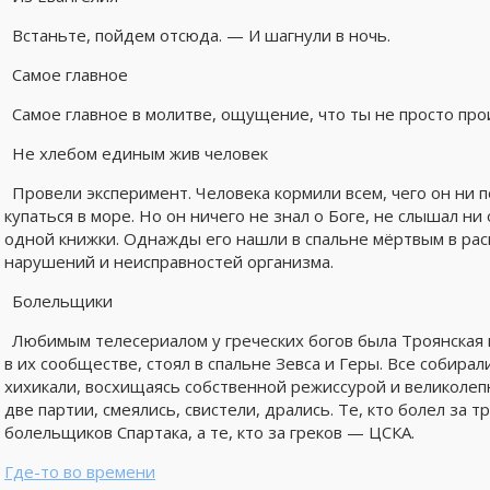
Встаньте, пойдем отсюда. — И шагнули в ночь.
Самое главное
Самое главное в молитве, ощущение, что ты не просто про
Не хлебом единым жив человек
Провели эксперимент. Человека кормили всем, чего он ни 
купаться в море. Но он ничего не знал о Боге, не слышал н
одной книжки. Однажды его нашли в спальне мёртвым в рас
нарушений и неисправностей организма.
Болельщики
Любимым телесериалом у греческих богов была Троянская
в их сообществе, стоял в спальне Зевса и Геры. Все собирал
хихикали, восхищаясь собственной режиссурой и великолеп
две партии, смеялись, свистели, дрались. Те, кто болел за
болельщиков Спартака, а те, кто за греков — ЦСКА.
Где-то во времени