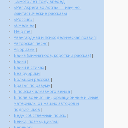
…много лет тому вперед
|
«Per Aspera ad Astra» — научно-
фантастические рассказы
|
«Россия»
|
«Смелые»
|
Help me
|
Авангардная и психоделическая поэзия
|
Авторская песня
|
Афоризмы
|
Байка (миниатюра, короткий рассказ)
|
Байки
|
Байки в стихах
|
Без рубрики
|
Большой рассказ.
|
Братья по разуму
|
В поисках алмазного венца
|
В поле зрения: информационные и иные
материалы от наших авторов и
подписчиков
|
Веду собственный поиск.
|
Венки, поэмы, циклы.
|
Верлибр
|