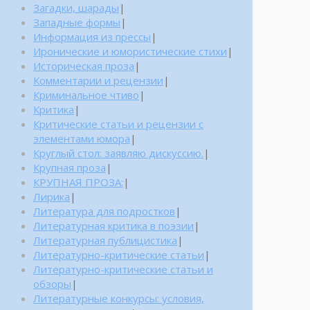
Загадки, шарады
|
Западные формы
|
Информация из прессы
|
Иронические и юмористические стихи
|
Историческая проза
|
Комментарии и рецензии
|
Криминальное чтиво
|
Критика
|
Критические статьи и рецензии с
элементами юмора
|
Круглый стол: заявляю дискуссию.
|
Крупная проза
|
КРУПНАЯ ПРОЗА:
|
Лирика
|
Литература для подростков
|
Литературная критика в поэзии
|
Литературная публицистика
|
Литературно-критические статьи
|
Литературно-критические статьи и
обзоры
|
Литературные конкурсы: условия,