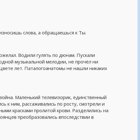
износишь слова, а обращаешься к Ты.
пожелал. Водили гулять по дюнам. Пускали
и одной музыкальной мелодии, не прочёл ни
цвете лет. Паталогоанатомы не нашли никаких
 война. Маленький телевизорик, единственный
ись к ним, рассаживались по росту, смотрели и
ными красками пролитой крови. Разделились на
 троянцев преобразовались впоследствии в