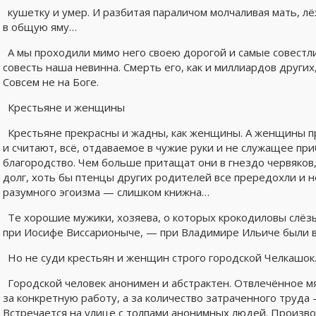
кушетку и умер. И разбитая параличом молчаливая мать, лё
в общую яму…
А мы проходили мимо него своею дорогой и самые совестли
совесть наша невинна. Смерть его, как и миллиардов других, 
Совсем не на Боге.
Крестьяне и женщины
Крестьяне прекрасны и жадны, как женщины. А женщины пр
и считают, всё, отдаваемое в чужие руки и не служащее пр
благородство. Чем больше притащат они в гнездо червяков
долг, хоть бы птенцы других родителей все прередохли и н
разумного эгоизма — слишком книжна…
Те хорошие мужики, хозяева, о которых крокодиловы слёзы
при Иосифе Виссарионыче, — при Владимире Ильиче были в
Но не суди крестьян и женщин строго городской Челкашок.
Городской человек анонимен и абстрактен. Отвлечённое м
за конкретную работу, а за количество затраченного труда
Встречается на улице с толпами анонимных людей. Производ