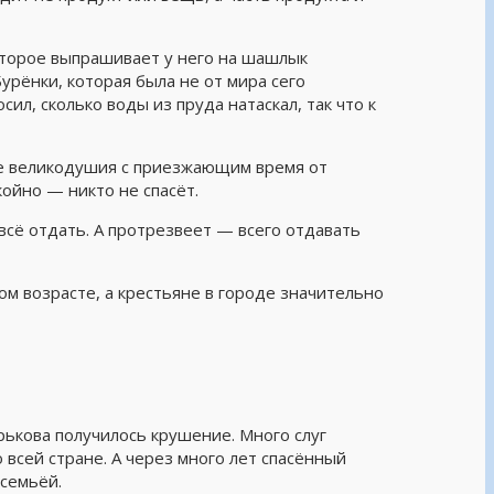
которое выпрашивает у него на шашлык
урёнки, которая была не от мира сего
осил, сколько воды из пруда натаскал, так что к
дке великодушия с приезжающим время от
ойно — никто не спасёт.
 всё отдать. А протрезвеет — всего отдавать
м возрасте, а крестьяне в городе значительно
рькова получилось крушение. Много слуг
 всей стране. А через много лет спасённый
 семьёй.