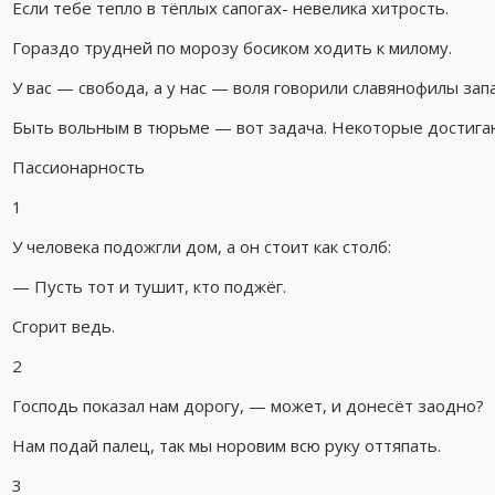
Если тебе тепло в тёплых сапогах- невелика хитрость.
Гораздо трудней по морозу босиком ходить к милому.
У вас — свобода, а у нас — воля говорили славянофилы за
Быть вольным в тюрьме — вот задача. Некоторые достигают
Пассионарность
1
У человека подожгли дом, а он стоит как столб:
— Пусть тот и тушит, кто поджёг.
Сгорит ведь.
2
Господь показал нам дорогу, — может, и донесёт заодно?
Нам подай палец, так мы норовим всю руку оттяпать.
3