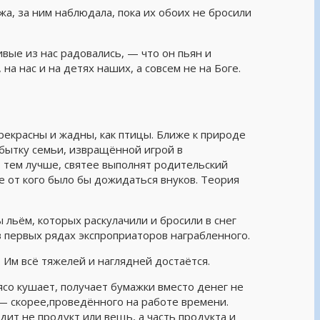
жа, за ним наблюдала, пока их обоих не бросили
вые из нас радовались, — что он пьян и
на нас и на детях наших, а совсем не на Боге.
екрасны и жадны, как птицы. Ближе к природе
ибытку семьи, извращённой игрой в
, тем лучше, святее выполнят родительский
е от кого было бы дожидаться внуков. Теория
 льём, которых раскулачили и бросили в снег
 первых рядах экспроприаторов награбленного.
 Им всё тяжелей и наглядней достаётся.
ясо кушает, получает бумажки вместо денег не
 — скорее,проведённого на работе времени.
ит не продукт или вещь, а часть продукта и