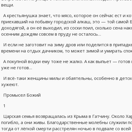
вещи.
А крестьянушка знает, что мясо, которое он сейчас ест и 
приехавший на побывку городской алкаш, это — той самой Б
доходягой, а он её выходил, из соски поил, сколько сена нак
осенним дождям совсем в пруду не осталось…
И если не заготовит на зиму дров или поделится в припа
времени на отдых дачником, то может зимой и умирать спок
А покупной водки ему тоже не жалко. А как выпьет — готов
уже не готов…
И всё-таки женщины милы и обаятельны, особенно в детско
хужеют.
Промысел Божий
1
Царская семья возвращалась из Крыма в Гатчину. Около Ха
погибло, а они живы. Благодарственные молебны служили по
тогда от лёгкой смерти расстрелян ночью в подвале со всей