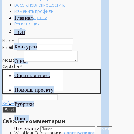
Восстановление доступа
Изменить профиль
Главная
Забыли пароль?
Регистрация
Войти
ТОП
Name
*
Конкурсы
Email
*
Message
*
О нас
Captcha
*
Обратная связь
Помощь проекту
Refresh
Рубрики
Поиск
Свежие комментарии
Что искать:
Поиск
WishHour.Com
к записи
Riobet Казино: